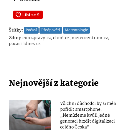
Štítky:
Počasí
Předpověď
Meteorologie
Zdroj:
eurozpravy.cz, chmi.cz, meteocentrum.cz,
pocasi.idnes.cz
Nejnovější z kategorie
Všichni důchodci by si měli
pořídit smartphone.
„Nemůžeme kvůli jedné
generaci brzdit digitalizaci
celého Česka“