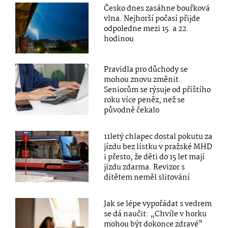
Česko dnes zasáhne bouřková
vlna. Nejhorší počasí přijde
odpoledne mezi 15. a 22.
hodinou
Pravidla pro důchody se
mohou znovu změnit.
Seniorům se rýsuje od příštího
roku více peněz, než se
původně čekalo
11letý chlapec dostal pokutu za
jízdu bez lístku v pražské MHD
i přesto, že děti do 15 let mají
jízdu zdarma. Revizor s
dítětem neměl slitování
Jak se lépe vypořádat s vedrem
se dá naučit: „Chvíle v horku
mohou být dokonce zdravé"