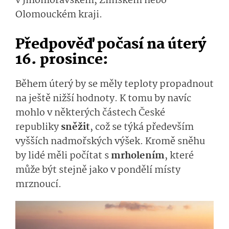
v Jihomoravském, Zlínském nebo
Olomouckém kraji.
Předpověď počasí na úterý
16. prosince:
Během úterý by se měly teploty propadnout
na ještě nižší hodnoty. K tomu by navíc
mohlo v některých částech České
republiky
sněžit
, což se týká především
vyšších nadmořských výšek. Kromě sněhu
by lidé měli počítat s
mrholením
, které
může být stejně jako v pondělí místy
mrznoucí.