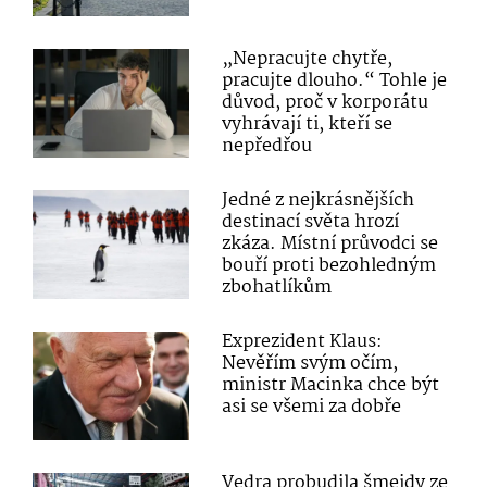
„Nepracujte chytře,
pracujte dlouho.“ Tohle je
důvod, proč v korporátu
vyhrávají ti, kteří se
nepředřou
Jedné z nejkrásnějších
destinací světa hrozí
zkáza. Místní průvodci se
bouří proti bezohledným
zbohatlíkům
Exprezident Klaus:
Nevěřím svým očím,
ministr Macinka chce být
asi se všemi za dobře
Vedra probudila šmejdy ze