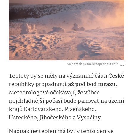
Na horách by mohl napadnout sníh. ,
...
Teploty by se měly na významné části České
republiky propadnout
až pod bod mrazu
.
Meteorologové očekávají, že vůbec
nejchladnější počasí bude panovat na území
krajů Karlovarského, Plzeňského,
Ústeckého, Jihočeského a Vysočiny.
Naopak nejtepleji má být v tento den ve