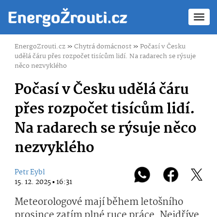
Toggl
navig
EnergoZrouti.cz
»
Chytrá domácnost
»
Počasí v Česku
udělá čáru přes rozpočet tisícům lidí. Na radarech se rýsuje
něco nezvyklého
Počasí v Česku udělá čáru
přes rozpočet tisícům lidí.
Na radarech se rýsuje něco
nezvyklého
Petr Eybl
15. 12. 2025 ▪ 16:31
Meteorologové mají během letošního
prosince zatím plné ruce práce. Nejdříve