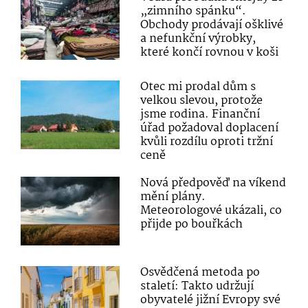
„zimního spánku“.
Obchody prodávají ošklivé
a nefunkční výrobky,
které končí rovnou v koši
Otec mi prodal dům s
velkou slevou, protože
jsme rodina. Finanční
úřad požadoval doplacení
kvůli rozdílu oproti tržní
ceně
Nová předpověď na víkend
mění plány.
Meteorologové ukázali, co
přijde po bouřkách
Osvědčená metoda po
staletí: Takto udržují
obyvatelé jižní Evropy své