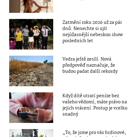
Zatmění roku 2026 už za pár
dnů: Nenechte si ujít
nejúžasnější nebeskou show
posledních let
Vedra ještě zesílí. Nová
předpověď naznačuje, že
budou padat další rekordy
Když dítě utratí peníze bez
vašeho vědomí, máte právo na
jejich vrácení. Postup je vcelku
snadný
„To, že jsme pro vás hrdinové,