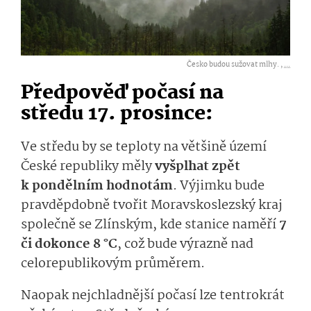
Česko budou sužovat mlhy. ,
...
Předpověď počasí na
středu 17. prosince:
Ve středu by se teploty na většině území
České republiky měly
vyšplhat zpět
k pondělním hodnotám
. Výjimku bude
pravděpdobně tvořit Moravskoslezský kraj
společně se Zlínským, kde stanice naměří
7
či dokonce 8 °C
, což bude výrazně nad
celorepublikovým průměrem.
Naopak nejchladnější počasí lze tentrokrát