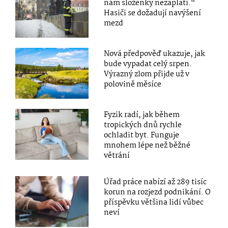
nám složenky nezaplatí.“
Hasiči se dožadují navýšení
mezd
Nová předpověď ukazuje, jak
bude vypadat celý srpen.
Výrazný zlom přijde už v
polovině měsíce
Fyzik radí, jak během
tropických dnů rychle
ochladit byt. Funguje
mnohem lépe než běžné
větrání
Úřad práce nabízí až 289 tisíc
korun na rozjezd podnikání. O
příspěvku většina lidí vůbec
neví