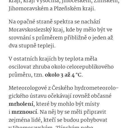
kraji, kraji Vysočina, Jihočeském, Zlínském,
Jihomoravském a Plzeňském kraji.
Na opačné straně spektra se nachází
Moravskoslezský kraj, kde by mělo být ve
srovnání s průměrem přibližně o jeden až
dva stupně tepleji.
V ostatních krajích by teplota měla
oscilovat zhruba okolo celorepublikového
průměru, tzn.
okolo 3 až 4 °C
.
Meteorologové z Českého hydrometeorolo­
gického ústavu očekávají rovněž občasné
mrholení
, které by mohlo být místy
i
mrznoucí
. Na něj by se měli připravit
zejména lidé, kteří se budou pohybovat