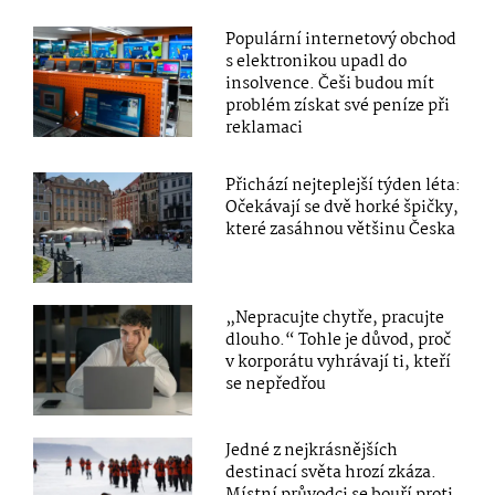
Populární internetový obchod
s elektronikou upadl do
insolvence. Češi budou mít
problém získat své peníze při
reklamaci
Přichází nejteplejší týden léta:
Očekávají se dvě horké špičky,
které zasáhnou většinu Česka
„Nepracujte chytře, pracujte
dlouho.“ Tohle je důvod, proč
v korporátu vyhrávají ti, kteří
se nepředřou
Jedné z nejkrásnějších
destinací světa hrozí zkáza.