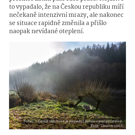
to vypadalo, že na Českou republiku míří
nečekaně intenzivní mrazy, ale nakonec
se situace rapidně změnila a přišlo
naopak nevídané oteplení.
Počasí v České republice je poslední dobou nevyzpytatelné.
Foto
: Shutterstock