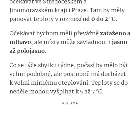
očekávat ve Středočeském a
Jihomoravském kraji i Praze. Tam by měly
panovat teploty v rozmezí
od 0 do 2 °C
.
Očekávat bychom měli převážně
zataženo a
mlhavo
, ale místy může zavládnout i
jasno
až polojasno
.
Co se týče zbytku týdne, počasí by mělo být
velmi podobné, ale postupně má docházet
k velmi mírnému oteplování. Teploty se do
neděle mohou vyšplhat k 5 až 7 °C.