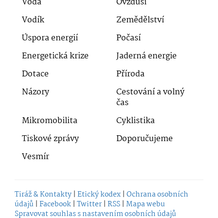
Voda
Ovzduší
Vodík
Zemědělství
Úspora energií
Počasí
Energetická krize
Jaderná energie
Dotace
Příroda
Názory
Cestování a volný
čas
Mikromobilita
Cyklistika
Tiskové zprávy
Doporučujeme
Vesmír
Tiráž & Kontakty
|
Etický kodex
|
Ochrana osobních
údajů
|
Facebook
|
Twitter
|
RSS
|
Mapa webu
Spravovat souhlas s nastavením osobních údajů