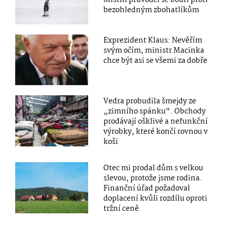
Místní průvodci se bouří proti
bezohledným zbohatlíkům
Exprezident Klaus: Nevěřím
svým očím, ministr Macinka
chce být asi se všemi za dobře
Vedra probudila šmejdy ze
„zimního spánku“. Obchody
prodávají ošklivé a nefunkční
výrobky, které končí rovnou v
koši
Otec mi prodal dům s velkou
slevou, protože jsme rodina.
Finanční úřad požadoval
doplacení kvůli rozdílu oproti
tržní ceně