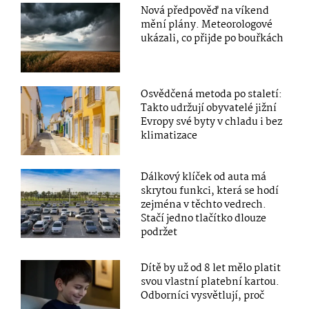
Nová předpověď na víkend
mění plány. Meteorologové
ukázali, co přijde po bouřkách
Osvědčená metoda po staletí:
Takto udržují obyvatelé jižní
Evropy své byty v chladu i bez
klimatizace
Dálkový klíček od auta má
skrytou funkci, která se hodí
zejména v těchto vedrech.
Stačí jedno tlačítko dlouze
podržet
Dítě by už od 8 let mělo platit
svou vlastní platební kartou.
Odborníci vysvětlují, proč