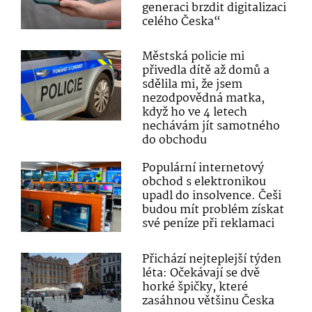
generaci brzdit digitalizaci
celého Česka“
Městská policie mi
přivedla dítě až domů a
sdělila mi, že jsem
nezodpovědná matka,
když ho ve 4 letech
nechávám jít samotného
do obchodu
Populární internetový
obchod s elektronikou
upadl do insolvence. Češi
budou mít problém získat
své peníze při reklamaci
Přichází nejteplejší týden
léta: Očekávají se dvě
horké špičky, které
zasáhnou většinu Česka