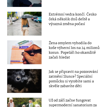
Extrémní vedra končí. Česko
čeká několik dnů deště a
výrazná změna počasí
Žena omylem vyhodila do
koše výherní los na 24 milionů
korun. Popeláři ho okamžitě
začali hledat
Jak se připravit na pozorování
zatmění Slunce? Speciální
pomůcku si vyrobíte sami a
skvěle zabavíte děti
Už od září začne fungovat
supermoderní sanatorium za