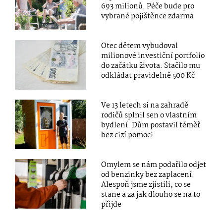
693 milionů. Péče bude pro
vybrané pojištěnce zdarma
Otec dětem vybudoval
milionové investiční portfolio
do začátku života. Stačilo mu
odkládat pravidelně 500 Kč
Ve 13 letech si na zahradě
rodičů splnil sen o vlastním
bydlení. Dům postavil téměř
bez cizí pomoci
Omylem se nám podařilo odjet
od benzinky bez zaplacení.
Alespoň jsme zjistili, co se
stane a za jak dlouho se na to
přijde