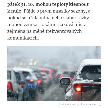
pátek 31. 10. mohou teploty klesnout
k nule
. Půjde o první mrazíky sezóny, a
pokud se přidá mlha nebo slabé srážky,
mohou vznikat lokální riziková místa
zejména na méně frekventovaných
komunikacích.
Ledovka může překvapit i řidiče ,
...