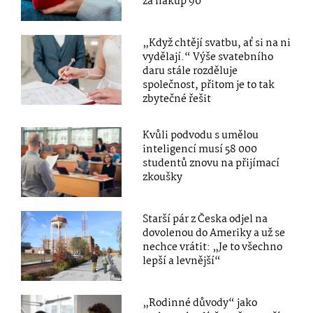
za nákup 90
„Když chtějí svatbu, ať si na ni
vydělají.“ Výše svatebního
daru stále rozděluje
společnost, přitom je to tak
zbytečné řešit
Kvůli podvodu s umělou
inteligencí musí 58 000
studentů znovu na přijímací
zkoušky
Starší pár z Česka odjel na
dovolenou do Ameriky a už se
nechce vrátit: „Je to všechno
lepší a levnější“
„Rodinné důvody“ jako