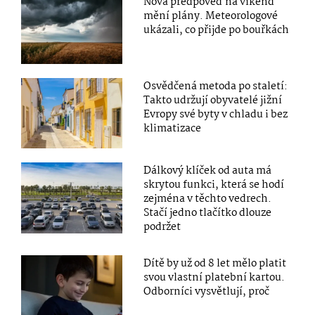
Nová předpověď na víkend
mění plány. Meteorologové
ukázali, co přijde po bouřkách
Osvědčená metoda po staletí:
Takto udržují obyvatelé jižní
Evropy své byty v chladu i bez
klimatizace
Dálkový klíček od auta má
skrytou funkci, která se hodí
zejména v těchto vedrech.
Stačí jedno tlačítko dlouze
podržet
Dítě by už od 8 let mělo platit
svou vlastní platební kartou.
Odborníci vysvětlují, proč