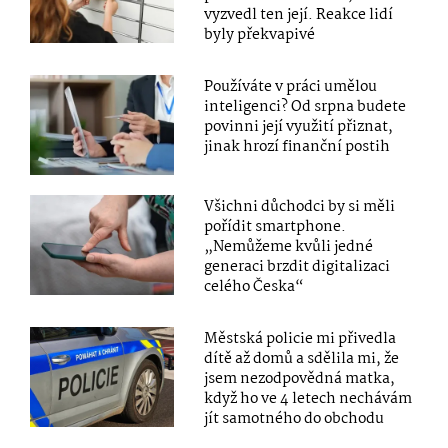
vyzvedl ten její. Reakce lidí
byly překvapivé
Používáte v práci umělou
inteligenci? Od srpna budete
povinni její využití přiznat,
jinak hrozí finanční postih
Všichni důchodci by si měli
pořídit smartphone.
„Nemůžeme kvůli jedné
generaci brzdit digitalizaci
celého Česka“
Městská policie mi přivedla
dítě až domů a sdělila mi, že
jsem nezodpovědná matka,
když ho ve 4 letech nechávám
jít samotného do obchodu