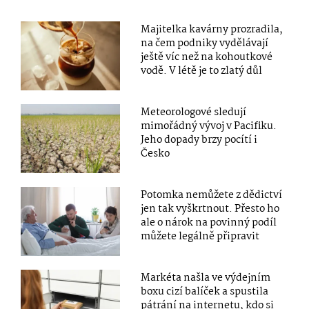
Majitelka kavárny prozradila,
na čem podniky vydělávají
ještě víc než na kohoutkové
vodě. V létě je to zlatý důl
Meteorologové sledují
mimořádný vývoj v Pacifiku.
Jeho dopady brzy pocítí i
Česko
Potomka nemůžete z dědictví
jen tak vyškrtnout. Přesto ho
ale o nárok na povinný podíl
můžete legálně připravit
Markéta našla ve výdejním
boxu cizí balíček a spustila
pátrání na internetu, kdo si