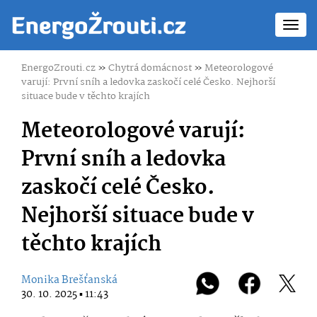
Toggl
navig
EnergoZrouti.cz
»
Chytrá domácnost
»
Meteorologové
varují: První sníh a ledovka zaskočí celé Česko. Nejhorší
situace bude v těchto krajích
Meteorologové varují:
První sníh a ledovka
zaskočí celé Česko.
Nejhorší situace bude v
těchto krajích
Monika Brešťanská
30. 10. 2025 ▪ 11:43