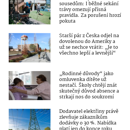
sousedům: I běžné sekání
trávy omezují přísná
pravidla. Za porušení hrozí
pokuta
Starší pár z Česka odjel na
dovolenou do Ameriky a
už se nechce vrátit: „Je to
všechno lepší a levnější“
„Rodinné důvody“ jako
omluvenka dítěte už
nestačí. Školy chtějí znát
skutečný důvod absence a
strkají nos do soukromí
Dodavatel elektřiny právě
zlevňuje zákazníkům
dodávky o 30 %. Nabídka
platí jen do konce roku