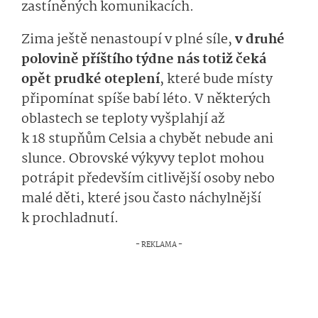
zastíněných komunikacích.
Zima ještě nenastoupí v plné síle,
v druhé
polovině příštího týdne nás totiž čeká
opět prudké oteplení
, které bude místy
připomínat spíše babí léto. V některých
oblastech se teploty vyšplahjí až
k 18 stupňům Celsia a chybět nebude ani
slunce. Obrovské výkyvy teplot mohou
potrápit především citlivější osoby nebo
malé děti, které jsou často náchylnější
k prochladnutí.