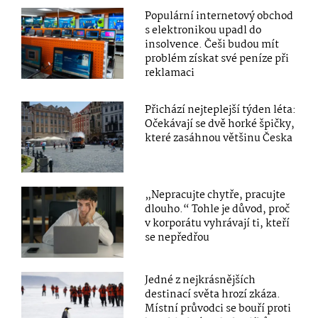
Populární internetový obchod
s elektronikou upadl do
insolvence. Češi budou mít
problém získat své peníze při
reklamaci
Přichází nejteplejší týden léta:
Očekávají se dvě horké špičky,
které zasáhnou většinu Česka
„Nepracujte chytře, pracujte
dlouho.“ Tohle je důvod, proč
v korporátu vyhrávají ti, kteří
se nepředřou
Jedné z nejkrásnějších
destinací světa hrozí zkáza.
Místní průvodci se bouří proti