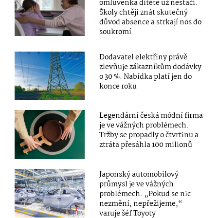
omluvenka dítěte už nestačí.
Školy chtějí znát skutečný
důvod absence a strkají nos do
soukromí
Dodavatel elektřiny právě
zlevňuje zákazníkům dodávky
o 30 %. Nabídka platí jen do
konce roku
Legendární česká módní firma
je ve vážných problémech.
Tržby se propadly o čtvrtinu a
ztráta přesáhla 100 milionů
Japonský automobilový
průmysl je ve vážných
problémech. „Pokud se nic
nezmění, nepřežijeme,“
varuje šéf Toyoty