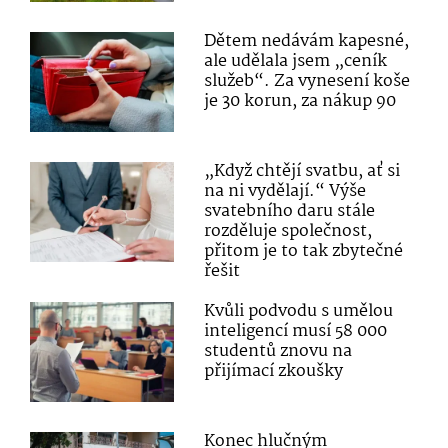
Dětem nedávám kapesné,
ale udělala jsem „ceník
služeb“. Za vynesení koše
je 30 korun, za nákup 90
„Když chtějí svatbu, ať si
na ni vydělají.“ Výše
svatebního daru stále
rozděluje společnost,
přitom je to tak zbytečné
řešit
Kvůli podvodu s umělou
inteligencí musí 58 000
studentů znovu na
přijímací zkoušky
Konec hlučným