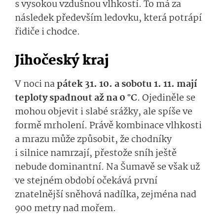
s vysokou vzdušnou vlhkostí. To má za
následek především ledovku, která potrápí
řidiče i chodce.
Jihočeský kraj
V noci na
pátek 31. 10. a sobotu 1. 11. mají
teploty spadnout až na 0 °C
. Ojediněle se
mohou objevit i slabé srážky, ale spíše ve
formě mrholení. Právě kombinace vlhkosti
a mrazu může způsobit, že chodníky
i silnice namrzají, přestože sníh ještě
nebude dominantní. Na Šumavě se však už
ve stejném období očekává první
znatelnější sněhová nadílka, zejména nad
900 metry nad mořem.