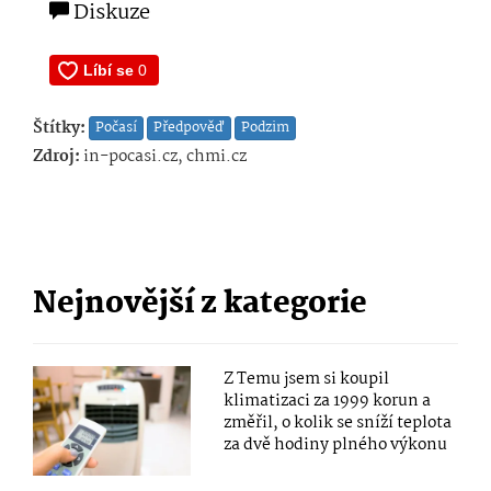
Diskuze
Štítky:
Počasí
Předpověď
Podzim
Zdroj:
in-pocasi.cz, chmi.cz
Nejnovější z kategorie
Z Temu jsem si koupil
klimatizaci za 1999 korun a
změřil, o kolik se sníží teplota
za dvě hodiny plného výkonu