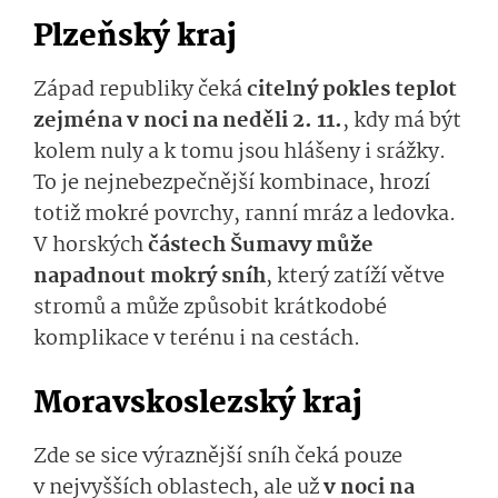
Plzeňský kraj
Západ republiky čeká
citelný pokles teplot
zejména v noci na neděli 2. 11.
, kdy má být
kolem nuly a k tomu jsou hlášeny i srážky.
To je nejnebezpečnější kombinace, hrozí
totiž mokré povrchy, ranní mráz a ledovka.
V horských
částech Šumavy může
napadnout mokrý sníh
, který zatíží větve
stromů a může způsobit krátkodobé
komplikace v terénu i na cestách.
Moravskoslezský kraj
Zde se sice výraznější sníh čeká pouze
v nejvyšších oblastech, ale už
v noci na