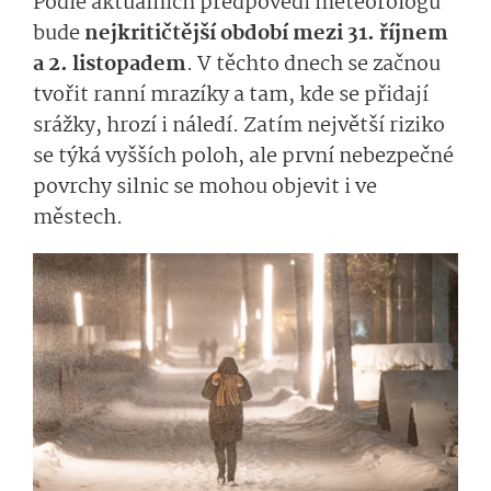
Podle aktuálních předpovědí meteorologů
bude
nejkritičtější období mezi 31. říjnem
a 2. listopadem
. V těchto dnech se začnou
tvořit ranní mrazíky a tam, kde se přidají
srážky, hrozí i náledí. Zatím největší riziko
se týká vyšších poloh, ale první nebezpečné
povrchy silnic se mohou objevit i ve
městech.