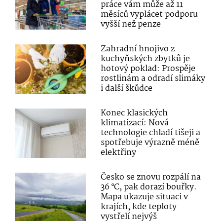
práce vám může až 11
měsíců vyplácet podporu
vyšší než penze
Zahradní hnojivo z
kuchyňských zbytků je
hotový poklad: Prospěje
rostlinám a odradí slimáky
i další škůdce
Konec klasických
klimatizací: Nová
technologie chladí tišeji a
spotřebuje výrazně méně
elektřiny
Česko se znovu rozpálí na
36 °C, pak dorazí bouřky.
Mapa ukazuje situaci v
krajích, kde teploty
vystřelí nejvýš