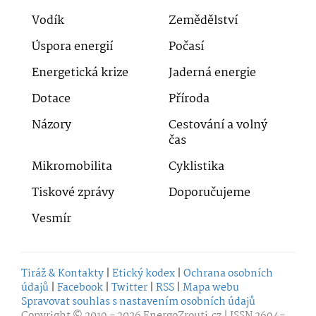
Vodík
Zemědělství
Úspora energií
Počasí
Energetická krize
Jaderná energie
Dotace
Příroda
Názory
Cestování a volný
čas
Mikromobilita
Cyklistika
Tiskové zprávy
Doporučujeme
Vesmír
Tiráž & Kontakty
|
Etický kodex
|
Ochrana osobních
údajů
|
Facebook
|
Twitter
|
RSS
|
Mapa webu
Spravovat souhlas s nastavením osobních údajů
Copyright © 2019 - 2026
EnergoZrouti.cz
| ISSN 2694-