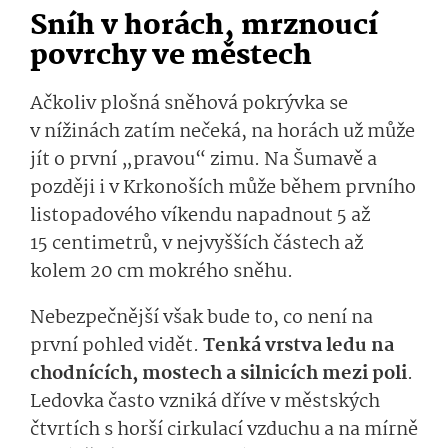
Sníh v horách, mrznoucí
povrchy ve městech
Ačkoliv plošná sněhová pokrývka se
v nížinách zatím nečeká, na horách už může
jít o první „pravou“ zimu. Na Šumavě a
později i v Krkonoších může během prvního
listopadového víkendu napadnout 5 až
15 centimetrů, v nejvyšších částech až
kolem 20 cm mokrého sněhu.
Nebezpečnější však bude to, co není na
první pohled vidět.
Tenká vrstva ledu na
chodnících, mostech a silnicích mezi poli
.
Ledovka často vzniká dříve v městských
čtvrtích s horší cirkulací vzduchu a na mírně