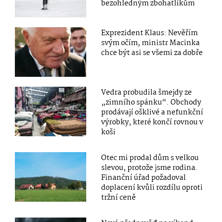
bezohledným zbohatlíkům
Exprezident Klaus: Nevěřím
svým očím, ministr Macinka
chce být asi se všemi za dobře
Vedra probudila šmejdy ze
„zimního spánku“. Obchody
prodávají ošklivé a nefunkční
výrobky, které končí rovnou v
koši
Otec mi prodal dům s velkou
slevou, protože jsme rodina.
Finanční úřad požadoval
doplacení kvůli rozdílu oproti
tržní ceně