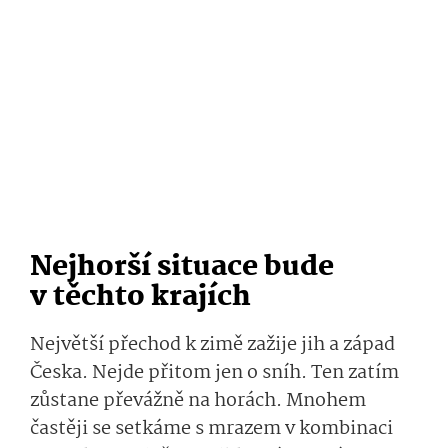
Nejhorší situace bude
v těchto krajích
Největší přechod k zimě zažije jih a západ
Česka. Nejde přitom jen o sníh. Ten zatím
zůstane převážně na horách. Mnohem
častěji se setkáme s mrazem v kombinaci