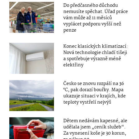
Do předčasného důchodu
nemusíte spěchat. Úřad práce
vám může až 11 měsíců
vyplácet podporu vyšší než
penze
Konec klasických klimatizací:
Nová technologie chladí tišeji
a spotřebuje výrazně méně
elektřiny
Česko se znovu rozpálí na 36
°C, pak dorazí bouřky. Mapa
ukazuje situaci v krajích, kde
teploty vystřelí nejvýš
Dětem nedávám kapesné, ale
udělala jsem „ceník služeb“.
Za vynesení koše je 30 korun,