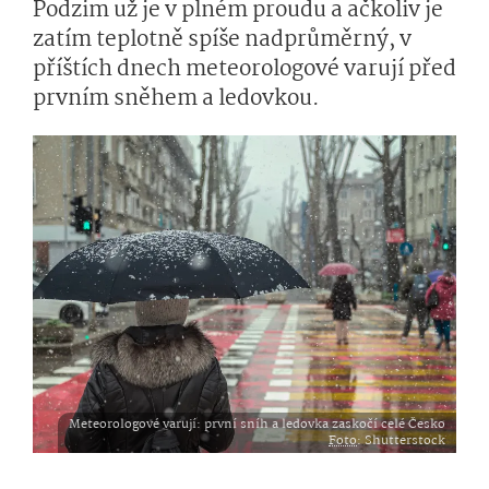
Podzim už je v plném proudu a ačkoliv je
zatím teplotně spíše nadprůměrný, v
příštích dnech meteorologové varují před
prvním sněhem a ledovkou.
Meteorologové varují: první sníh a ledovka zaskočí celé Česko
Foto
: Shutterstock