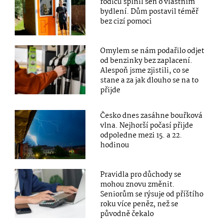
rodičů splnil sen o vlastním
bydlení. Dům postavil téměř
bez cizí pomoci
Omylem se nám podařilo odjet
od benzinky bez zaplacení.
Alespoň jsme zjistili, co se
stane a za jak dlouho se na to
přijde
Česko dnes zasáhne bouřková
vlna. Nejhorší počasí přijde
odpoledne mezi 15. a 22.
hodinou
Pravidla pro důchody se
mohou znovu změnit.
Seniorům se rýsuje od příštího
roku více peněz, než se
původně čekalo