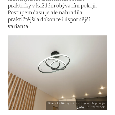
prakticky v každém obývacím pokoji.
Postupem času je ale nahradila
praktičtější a dokonce i úspornější
varianta.
Klasické lustry mizí z obývacích pokojů
Foto
: Shutterstock