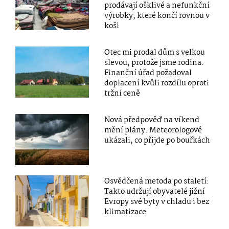
prodávají ošklivé a nefunkční
výrobky, které končí rovnou v
koši
Otec mi prodal dům s velkou
slevou, protože jsme rodina.
Finanční úřad požadoval
doplacení kvůli rozdílu oproti
tržní ceně
Nová předpověď na víkend
mění plány. Meteorologové
ukázali, co přijde po bouřkách
Osvědčená metoda po staletí:
Takto udržují obyvatelé jižní
Evropy své byty v chladu i bez
klimatizace