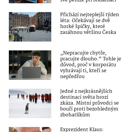
své peníze při reklamaci
Přichází nejteplejší týden
léta: Očekávají se dvě
horké špičky, které
zasáhnou většinu Česka
„Nepracujte chytře,
pracujte dlouho.“ Tohle je
důvod, proč v korporátu
vyhrávají ti, kteří se
nepředřou
Jedné z nejkrásnějších
destinací světa hrozí
zkáza. Místní průvodci se
bouří proti bezohledným
zbohatlíkům
Exprezident Klaus: