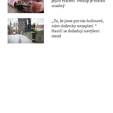
jejich vrácení. Postup je vcelku
snadný
„To, že jsme pro vás hrdinové,
nám složenky nezaplatí.“
Hasiči se dožadují navýšení
mezd