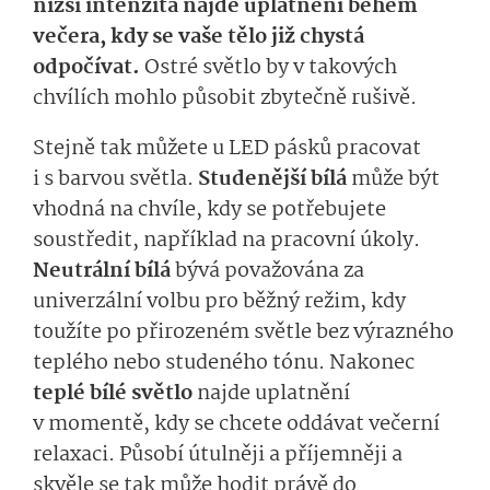
nižší intenzita najde uplatnění během
večera, kdy se vaše tělo již chystá
odpočívat.
Ostré světlo by v takových
chvílích mohlo působit zbytečně rušivě.
Stejně tak můžete u LED pásků pracovat
i s barvou světla.
Studenější bílá
může být
vhodná na chvíle, kdy se potřebujete
soustředit, například na pracovní úkoly.
Neutrální bílá
bývá považována za
univerzální volbu pro běžný režim, kdy
toužíte po přirozeném světle bez výrazného
teplého nebo studeného tónu. Nakonec
teplé bílé světlo
najde uplatnění
v momentě, kdy se chcete oddávat večerní
relaxaci. Působí útulněji a příjemněji a
skvěle se tak může hodit právě do