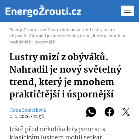
Toggl
navig
EnergoZrouti.cz
»
Chytrá domácnost
»
Lustry mizí z
obýváků. Nahradil je nový světelný trend, který je mnohem
praktičtější i úspornější
Lustry mizí z obýváků.
Nahradil je nový světelný
trend, který je mnohem
praktičtější i úspornější
Hana Smětáková
2. 2. 2026 ▪ 12:58
Ještě před několika lety jsme se s
klasickým lustrem mohli setkat