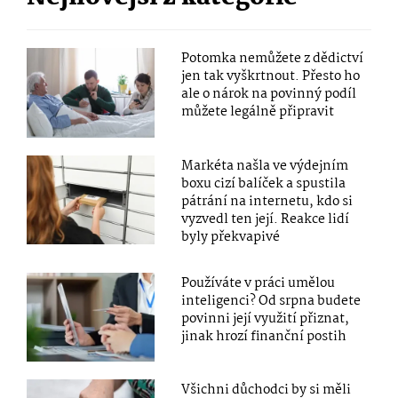
Potomka nemůžete z dědictví
jen tak vyškrtnout. Přesto ho
ale o nárok na povinný podíl
můžete legálně připravit
Markéta našla ve výdejním
boxu cizí balíček a spustila
pátrání na internetu, kdo si
vyzvedl ten její. Reakce lidí
byly překvapivé
Používáte v práci umělou
inteligenci? Od srpna budete
povinni její využití přiznat,
jinak hrozí finanční postih
Všichni důchodci by si měli