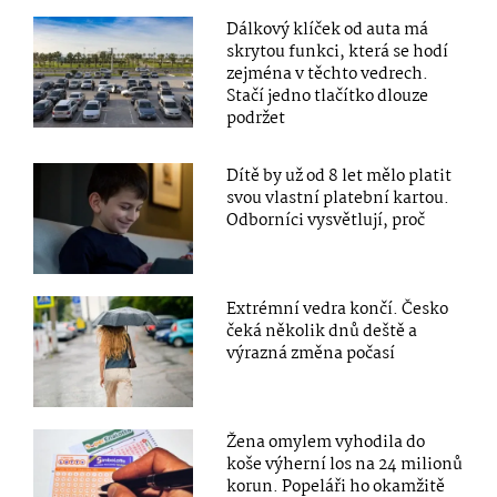
Dálkový klíček od auta má
skrytou funkci, která se hodí
zejména v těchto vedrech.
Stačí jedno tlačítko dlouze
podržet
Dítě by už od 8 let mělo platit
svou vlastní platební kartou.
Odborníci vysvětlují, proč
Extrémní vedra končí. Česko
čeká několik dnů deště a
výrazná změna počasí
Žena omylem vyhodila do
koše výherní los na 24 milionů
korun. Popeláři ho okamžitě