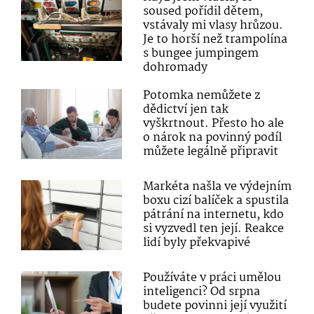
soused pořídil dětem,
vstávaly mi vlasy hrůzou.
Je to horší než trampolína
s bungee jumpingem
dohromady
Potomka nemůžete z
dědictví jen tak
vyškrtnout. Přesto ho ale
o nárok na povinný podíl
můžete legálně připravit
Markéta našla ve výdejním
boxu cizí balíček a spustila
pátrání na internetu, kdo
si vyzvedl ten její. Reakce
lidí byly překvapivé
Používáte v práci umělou
inteligenci? Od srpna
budete povinni její využití