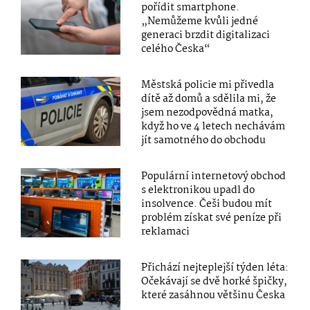
pořídit smartphone.
„Nemůžeme kvůli jedné
generaci brzdit digitalizaci
celého Česka“
Městská policie mi přivedla
dítě až domů a sdělila mi, že
jsem nezodpovědná matka,
když ho ve 4 letech nechávám
jít samotného do obchodu
Populární internetový obchod
s elektronikou upadl do
insolvence. Češi budou mít
problém získat své peníze při
reklamaci
Přichází nejteplejší týden léta:
Očekávají se dvě horké špičky,
které zasáhnou většinu Česka