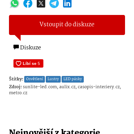
Vstoupit do diskuze
Diskuze
Štítky:
Osvětlení
Lustry
LED pásky
Zdroj:
sunlite-led.com, aulix.cz, casopis-interiery.cz,
metro.cz
Nejnovější z kategorie