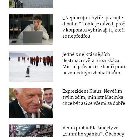
„Nepracujte chytře, pracujte
dlouho.“ Tohle je důvod, proč
v korporátu vyhrávají ti, kteří
se nepředřou
Jedné z nejkrásnějších
destinací světa hrozí zkáza.
Místní průvodci se bouří proti
bezohledným zbohatlíkům
Exprezident Klaus: Nevěřím
svým očím, ministr Macinka
chce být asi se všemi za dobře
Vedra probudila šmejdy ze
„zimního spánku“. Obchody