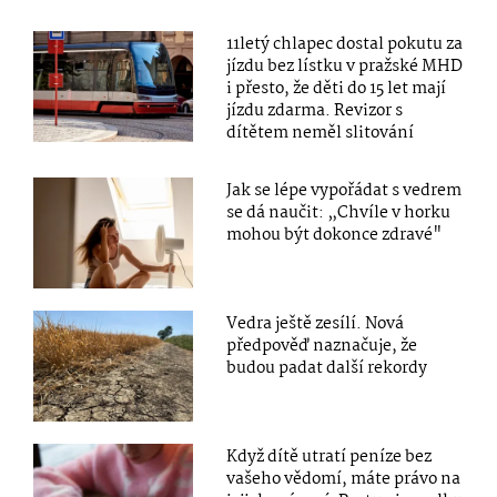
11letý chlapec dostal pokutu za
jízdu bez lístku v pražské MHD
i přesto, že děti do 15 let mají
jízdu zdarma. Revizor s
dítětem neměl slitování
Jak se lépe vypořádat s vedrem
se dá naučit: „Chvíle v horku
mohou být dokonce zdravé"
Vedra ještě zesílí. Nová
předpověď naznačuje, že
budou padat další rekordy
Když dítě utratí peníze bez
vašeho vědomí, máte právo na