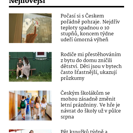
Nejnovější
Počasí si s Českem
pořádně pohraje. Nejdřív
teploty spadnou o 10
stupňů, koncem týdne
udeří úmorná výheň
Rodiče mi přestěhováním
z bytu do domu zničili
dětství. Děti jsou v bytech
často šťastnější, ukazují
průzkumy
Českým školákům se
mohou zásadně změnit
letní prázdniny. Ve hře je
návrat do školy už v půlce
srpna
Pět kroužků týdně a