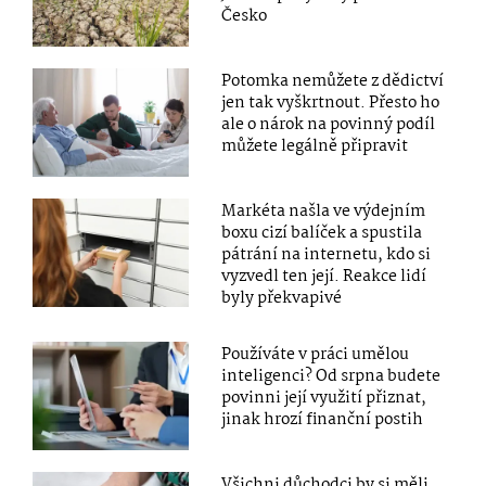
Česko
Potomka nemůžete z dědictví
jen tak vyškrtnout. Přesto ho
ale o nárok na povinný podíl
můžete legálně připravit
Markéta našla ve výdejním
boxu cizí balíček a spustila
pátrání na internetu, kdo si
vyzvedl ten její. Reakce lidí
byly překvapivé
Používáte v práci umělou
inteligenci? Od srpna budete
povinni její využití přiznat,
jinak hrozí finanční postih
Všichni důchodci by si měli