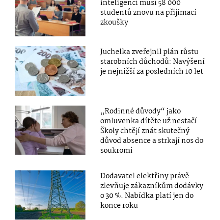
inteligencí musí 58 000
studentů znovu na přijímací
zkoušky
Juchelka zveřejnil plán růstu
starobních důchodů: Navýšení
je nejnižší za posledních 10 let
„Rodinné důvody“ jako
omluvenka dítěte už nestačí.
Školy chtějí znát skutečný
důvod absence a strkají nos do
soukromí
Dodavatel elektřiny právě
zlevňuje zákazníkům dodávky
o 30 %. Nabídka platí jen do
konce roku