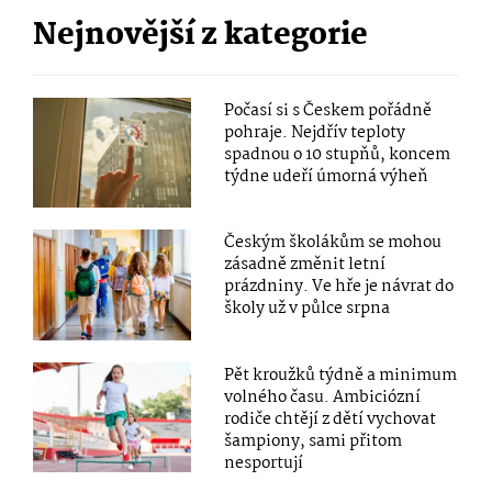
Nejnovější z kategorie
Počasí si s Českem pořádně
pohraje. Nejdřív teploty
spadnou o 10 stupňů, koncem
týdne udeří úmorná výheň
Českým školákům se mohou
zásadně změnit letní
prázdniny. Ve hře je návrat do
školy už v půlce srpna
Pět kroužků týdně a minimum
volného času. Ambiciózní
rodiče chtějí z dětí vychovat
šampiony, sami přitom
nesportují