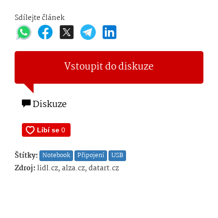
Sdílejte článek
Vstoupit do diskuze
Diskuze
Štítky:
Notebook
Připojení
USB
Zdroj:
lidl.cz, alza.cz, datart.cz