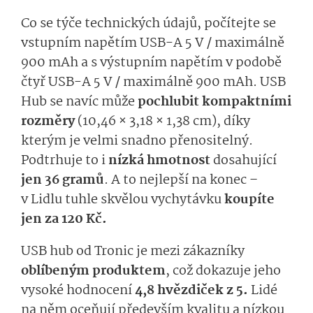
Co se týče technických údajů, počítejte se
vstupním napětím USB-A 5 V / maximálně
900 mAh a s výstupním napětím v podobě
čtyř USB-A 5 V / maximálně 900 mAh. USB
Hub se navíc může
pochlubit kompaktními
rozměry
(10,46 × 3,18 × 1,38 cm), díky
kterým je velmi snadno přenositelný.
Podtrhuje to i
nízká hmotnost
dosahující
jen 36 gramů
. A to nejlepší na konec –
v Lidlu tuhle skvělou vychytávku
koupíte
jen za 120 Kč.
USB hub od Tronic je mezi zákazníky
oblíbeným produktem
, což dokazuje jeho
vysoké hodnocení
4,8 hvězdiček z 5.
Lidé
na něm oceňují především kvalitu a nízkou