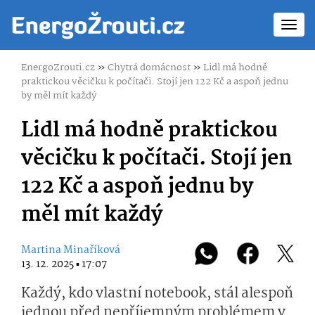
Toggl
navig
EnergoZrouti.cz
»
Chytrá domácnost
»
Lidl má hodně
praktickou věcičku k počítači. Stojí jen 122 Kč a aspoň jednu
by měl mít každý
Lidl má hodně praktickou
věcičku k počítači. Stojí jen
122 Kč a aspoň jednu by
měl mít každý
Martina Minaříková
13. 12. 2025 ▪ 17:07
Každý, kdo vlastní notebook, stál alespoň
jednou před nepříjemným problémem v