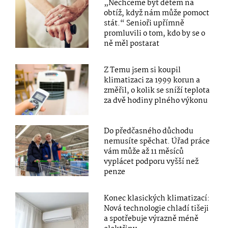
„Nechceme být dětem na
obtíž, když nám může pomoct
stát.“ Senioři upřímně
promluvili o tom, kdo by se o
ně měl postarat
Z Temu jsem si koupil
klimatizaci za 1999 korun a
změřil, o kolik se sníží teplota
za dvě hodiny plného výkonu
Do předčasného důchodu
nemusíte spěchat. Úřad práce
vám může až 11 měsíců
vyplácet podporu vyšší než
penze
Konec klasických klimatizací:
Nová technologie chladí tišeji
a spotřebuje výrazně méně