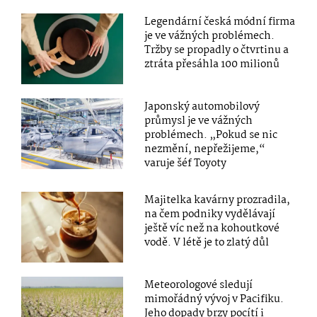
Legendární česká módní firma
je ve vážných problémech.
Tržby se propadly o čtvrtinu a
ztráta přesáhla 100 milionů
Japonský automobilový
průmysl je ve vážných
problémech. „Pokud se nic
nezmění, nepřežijeme,“
varuje šéf Toyoty
Majitelka kavárny prozradila,
na čem podniky vydělávají
ještě víc než na kohoutkové
vodě. V létě je to zlatý důl
Meteorologové sledují
mimořádný vývoj v Pacifiku.
Jeho dopady brzy pocítí i