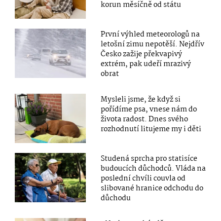
korun měsíčně od státu
První výhled meteorologů na
letošní zimu nepotěší. Nejdřív
Česko zažije překvapivý
extrém, pak udeří mrazivý
obrat
Mysleli jsme, že když si
pořídíme psa, vnese nám do
života radost. Dnes svého
rozhodnutí litujeme my i děti
Studená sprcha pro statisíce
budoucích důchodců. Vláda na
poslední chvíli couvla od
slibované hranice odchodu do
důchodu