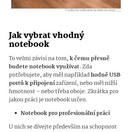
V Lidlu ho seženete za dobrou cenu. ,
...
Jak vybrat vhodný
notebook
To velmi závisí na tom,
k čemu přesně
budete notebook využívat
. Zda
potřebujete, aby měl například
hodně USB
portů k připojení
zařízení, nebo měl nižší
hmotnost – nebo třeba oboje. Zkrátka pro
jakou práci je notebook určen.
Notebook pro profesionální práci
U nich se dívejte především na schopnost