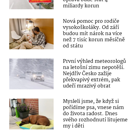
miliardy korun
Nová pomoc pro rodiče
vysokoškoláky. Od září
budou mít nárok na více
než 7 tisíc korun měsíčně
od státu
První výhled meteorologů
na letošní zimu nepotěší.
Nejdřív Česko zažije
překvapivý extrém, pak
udeří mrazivý obrat
Mysleli jsme, že když si
pořídíme psa, vnese nám
do života radost. Dnes
svého rozhodnutí litujeme
my i děti