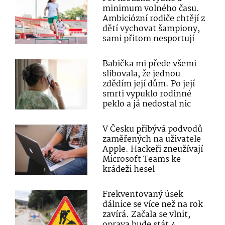
minimum volného času.
Ambiciózní rodiče chtějí z
dětí vychovat šampiony,
sami přitom nesportují
Babička mi přede všemi
slibovala, že jednou
zdědím její dům. Po její
smrti vypuklo rodinné
peklo a já nedostal nic
V Česku přibývá podvodů
zaměřených na uživatele
Apple. Hackeři zneužívají
Microsoft Teams ke
krádeži hesel
Frekventovaný úsek
dálnice se více než na rok
zavírá. Začala se vlnit,
oprava bude stát 4