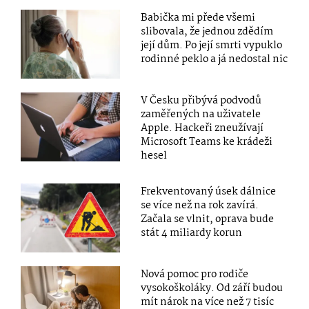
Babička mi přede všemi
slibovala, že jednou zdědím
její dům. Po její smrti vypuklo
rodinné peklo a já nedostal nic
V Česku přibývá podvodů
zaměřených na uživatele
Apple. Hackeři zneužívají
Microsoft Teams ke krádeži
hesel
Frekventovaný úsek dálnice
se více než na rok zavírá.
Začala se vlnit, oprava bude
stát 4 miliardy korun
Nová pomoc pro rodiče
vysokoškoláky. Od září budou
mít nárok na více než 7 tisíc