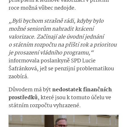
přilepšení k lednové valorizaci v příštím
roce možná vůbec nedojde.
„Byli bychom strašně rádi, kdyby bylo
možné seniorům nahradit krácení
valorizace. Začínají ale úvodní jednání
o státním rozpočtu na příští rok a prioritou
je prosazení vládního programu,“
informovala poslankyně SPD Lucie
Šafránková, jež se penzijní problematikou
zaobírá.
Důvodem má být
nedostatek finančních
prostředků
, které jsou k tomuto účelu ve
státním rozpočtu vyhrazené.