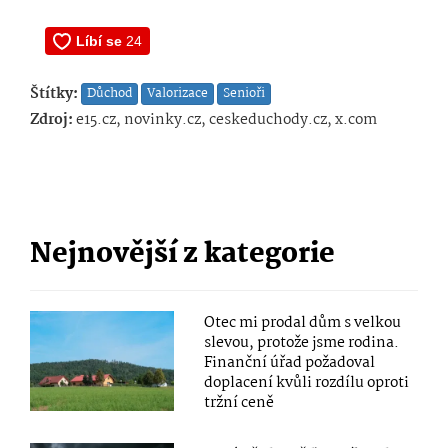
Štítky:
Důchod
Valorizace
Senioři
Zdroj:
e15.cz, novinky.cz, ceskeduchody.cz, x.com
Nejnovější z kategorie
Otec mi prodal dům s velkou
slevou, protože jsme rodina.
Finanční úřad požadoval
doplacení kvůli rozdílu oproti
tržní ceně