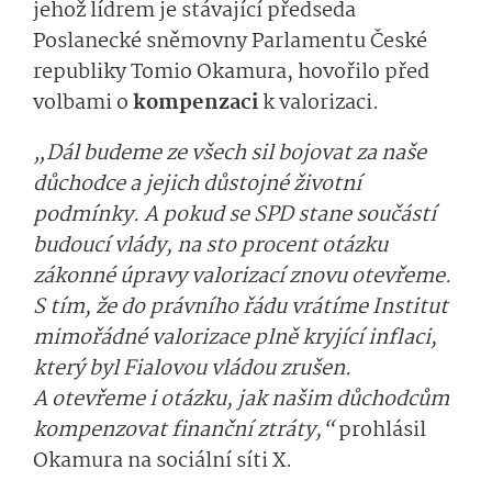
jehož lídrem je stávající předseda
Poslanecké sněmovny Parlamentu České
republiky Tomio Okamura, hovořilo před
volbami o
kompenzaci
k valorizaci.
„Dál budeme ze všech sil bojovat za naše
důchodce a jejich důstojné životní
podmínky. A pokud se SPD stane součástí
budoucí vlády, na sto procent otázku
zákonné úpravy valorizací znovu otevřeme.
S tím, že do právního řádu vrátíme Institut
mimořádné valorizace plně kryjící inflaci,
který byl Fialovou vládou zrušen.
A otevřeme i otázku, jak našim důchodcům
kompenzovat finanční ztráty,“
prohlásil
Okamura na sociální síti X.