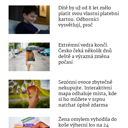
Dítě by už od 8 let mělo
platit svou vlastní platební
kartou. Odborníci
vysvětlují, proč
Extrémní vedra končí.
Česko čeká několik dnů
deště a výrazná změna
počasí
Sezónní ovoce zbytečně
nekupujte. Interaktivní
mapa odhaluje místa, kde
si ho můžete v srpnu
natrhat úplně zdarma
Žena omylem vyhodila do
koše výherní los na 24