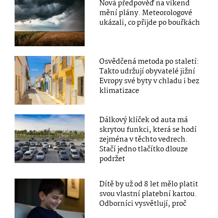
Nová předpověď na víkend
mění plány. Meteorologové
ukázali, co přijde po bouřkách
Osvědčená metoda po staletí:
Takto udržují obyvatelé jižní
Evropy své byty v chladu i bez
klimatizace
Dálkový klíček od auta má
skrytou funkci, která se hodí
zejména v těchto vedrech.
Stačí jedno tlačítko dlouze
podržet
Dítě by už od 8 let mělo platit
svou vlastní platební kartou.
Odborníci vysvětlují, proč