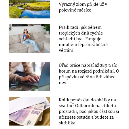
Výrazný zlom přijde už v
polovině měsíce
Fyzik radí, jak během
tropických dnů rychle
ochladit byt. Funguje
mnohem lépe než běžné
větrání
Úřad práce nabízí až 289 tisíc
korun na rozjezd podnikání. O
příspěvku většina lidí vůbec
neví
Kolik peněz dát do obálky na
svatbu? Odborník na etiketu
prozradil, pod jakou částkou si
uříznete ostudu a budete za
skrblíka