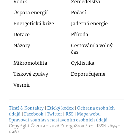
Vodík
Zemědělství
Úspora energií
Počasí
Energetická krize
Jaderná energie
Dotace
Příroda
Názory
Cestování a volný
čas
Mikromobilita
Cyklistika
Tiskové zprávy
Doporučujeme
Vesmír
Tiráž & Kontakty
|
Etický kodex
|
Ochrana osobních
údajů
|
Facebook
|
Twitter
|
RSS
|
Mapa webu
Spravovat souhlas s nastavením osobních údajů
Copyright © 2019 - 2026
EnergoZrouti.cz
| ISSN 2694-
9962