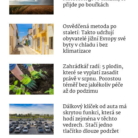
přijde po bouřkách
Osvědčená metoda po
staletí: Takto udržují
obyvatelé jižní Evropy své
byty v chladu i bez
klimatizace
Zahrádkář radí: 5 plodin,
které se vyplatí zasadit
právě v srpnu. Porostou
téměř bez jakékoliv péče
až do podzimu
Dálkový klíček od auta má
skrytou funkci, která se
hodí zejména v těchto
vedrech. Stačí jedno
tlačítko dlouze podržet