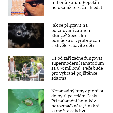
milionů korun. Popeláři
ho okamžitě začali hledat
Jak se připravit na
pozorování zatmění
Slunce? Speciální
pomůcku si vyrobíte sami
a skvěle zabavíte děti
Už od září začne fungovat
supermoderní sanatorium
za 693 milionů. Péče bude
pro vybrané pojištěnce
zdarma
Nenápadný hmyz proniká
do bytů po celém Česku.
Při nahánění ho nikdy
nerozmáčkněte, jinak si
zamoříte celý byt