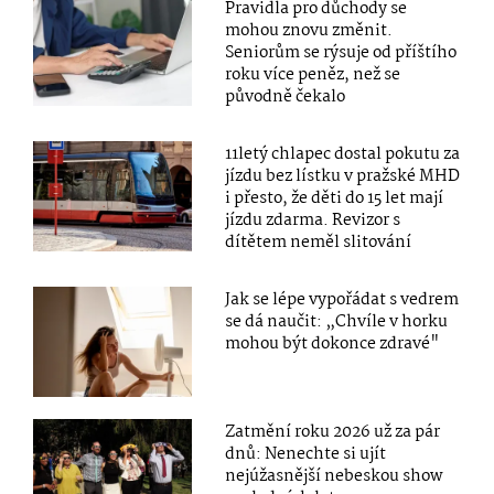
Pravidla pro důchody se
mohou znovu změnit.
Seniorům se rýsuje od příštího
roku více peněz, než se
původně čekalo
11letý chlapec dostal pokutu za
jízdu bez lístku v pražské MHD
i přesto, že děti do 15 let mají
jízdu zdarma. Revizor s
dítětem neměl slitování
Jak se lépe vypořádat s vedrem
se dá naučit: „Chvíle v horku
mohou být dokonce zdravé"
Zatmění roku 2026 už za pár
dnů: Nenechte si ujít
nejúžasnější nebeskou show