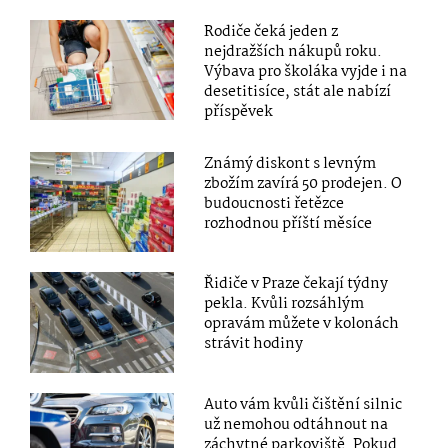
Rodiče čeká jeden z
nejdražších nákupů roku.
Výbava pro školáka vyjde i na
desetitisíce, stát ale nabízí
příspěvek
Známý diskont s levným
zbožím zavírá 50 prodejen. O
budoucnosti řetězce
rozhodnou příští měsíce
Řidiče v Praze čekají týdny
pekla. Kvůli rozsáhlým
opravám můžete v kolonách
strávit hodiny
Auto vám kvůli čištění silnic
už nemohou odtáhnout na
záchytné parkoviště. Pokud