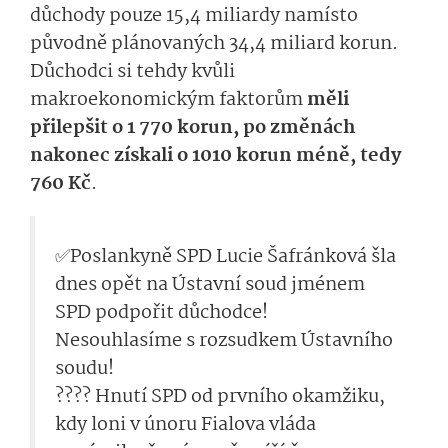
důchody pouze 15,4 miliardy namísto
původně plánovaných 34,4 miliard korun.
Důchodci si tehdy kvůli
makroekonomickým faktorům
měli
přilepšit o 1 770 korun, po změnách
nakonec získali o 1010 korun méně, tedy
760 Kč
.
✅Poslankyně SPD Lucie Šafránková šla
dnes opět na Ústavní soud jménem
SPD podpořit důchodce!
Nesouhlasíme s rozsudkem Ústavního
soudu!
???? Hnutí SPD od prvního okamžiku,
kdy loni v únoru Fialova vláda