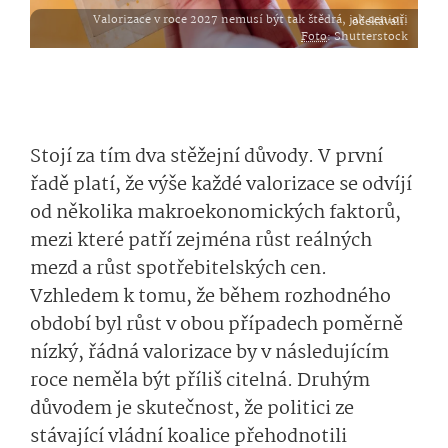
Valorizace v roce 2027 nemusí být tak štědrá, jak senioři očekávali.
Foto
: Shutterstock
Stojí za tím dva stěžejní důvody. V první
řadě platí, že výše každé valorizace se odvíjí
od několika makroekonomických faktorů,
mezi které patří zejména růst reálných
mezd a růst spotřebitelských cen.
Vzhledem k tomu, že během rozhodného
období byl růst v obou případech poměrně
nízký, řádná valorizace by v následujícím
roce neměla být příliš citelná. Druhým
důvodem je skutečnost, že politici ze
stávající vládní koalice přehodnotili