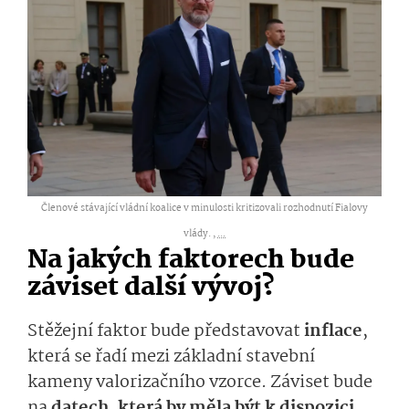
Členové stávající vládní koalice v minulosti kritizovali rozhodnutí Fialovy
vlády. ,
...
Na jakých faktorech bude
záviset další vývoj?
Stěžejní faktor bude představovat
in­flace
,
která se řadí mezi základní stavební
kameny valorizačního vzorce. Záviset bude
na
datech, která by měla být k dispozici