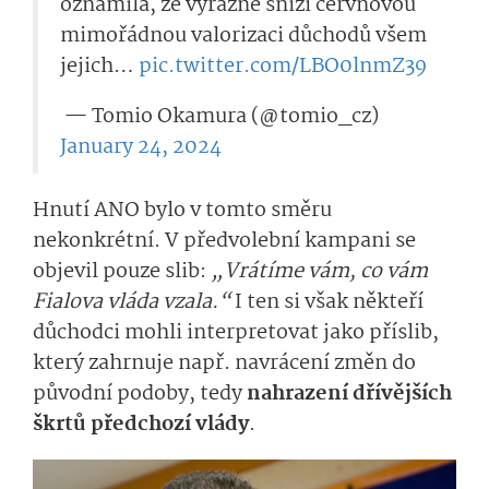
oznámila, že výrazně sníží červnovou
mimořádnou valorizaci důchodů všem
jejich…
pic.twitter.com/LBO0lnm­Z39
— Tomio Okamura (@tomio_cz)
January 24, 2024
Hnutí ANO bylo v tomto směru
nekonkrétní. V předvolební kampani se
objevil pouze slib:
„Vrátíme vám, co vám
Fialova vláda vzala.“
I ten si však někteří
důchodci mohli interpretovat jako příslib,
který zahrnuje např. navrácení změn do
původní podoby, tedy
nahrazení dřívějších
škrtů předchozí vlády
.