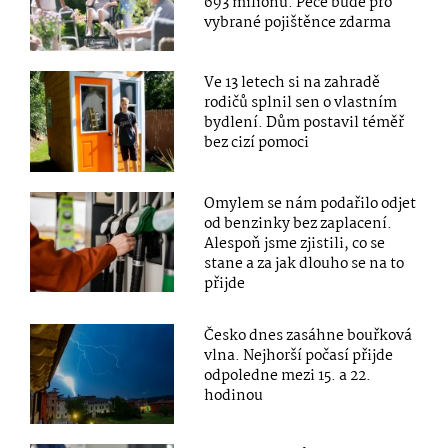
693 milionů. Péče bude pro
vybrané pojištěnce zdarma
Ve 13 letech si na zahradě
rodičů splnil sen o vlastním
bydlení. Dům postavil téměř
bez cizí pomoci
Omylem se nám podařilo odjet
od benzinky bez zaplacení.
Alespoň jsme zjistili, co se
stane a za jak dlouho se na to
přijde
Česko dnes zasáhne bouřková
vlna. Nejhorší počasí přijde
odpoledne mezi 15. a 22.
hodinou