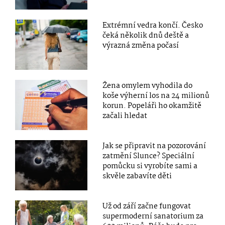
Extrémní vedra končí. Česko
čeká několik dnů deště a
výrazná změna počasí
Žena omylem vyhodila do
koše výherní los na 24 milionů
korun. Popeláři ho okamžitě
začali hledat
Jak se připravit na pozorování
zatmění Slunce? Speciální
pomůcku si vyrobíte sami a
skvěle zabavíte děti
Už od září začne fungovat
supermoderní sanatorium za