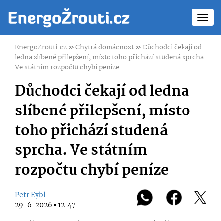
Toggl
navig
EnergoZrouti.cz
»
Chytrá domácnost
»
Důchodci čekají od
ledna slíbené přilepšení, místo toho přichází studená sprcha.
Ve státním rozpočtu chybí peníze
Důchodci čekají od ledna
slíbené přilepšení, místo
toho přichází studená
sprcha. Ve státním
rozpočtu chybí peníze
Petr Eybl
29. 6. 2026 ▪ 12:47