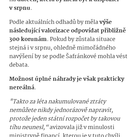
v srpnu
.
Podle aktuálních odhadů by měla
výše
následující valorizace odpovídat přibližně
300 korunám
. Pokud by zůstala situace
stejná i v srpnu, ohledně mimořádného
navýšení by se podle Šafránkové mohla vést
debata.
Možnost úplné náhrady je však prakticky
nereálná
.
"Takto za léta nakumulované ztráty
nemůžete nikdy jednorázově napravit,
protože jeden státní rozpočet by takovou
tíhu neunesl,“
avizovala již v minulosti
ministryně financí, kterou je v tuto chvíli