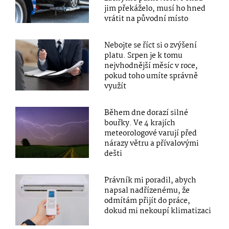
jim překáželo, musí ho hned
vrátit na původní místo
Nebojte se říct si o zvýšení
platu. Srpen je k tomu
nejvhodnější měsíc v roce,
pokud toho umíte správně
využít
Během dne dorazí silné
bouřky. Ve 4 krajích
meteorologové varují před
nárazy větru a přívalovými
dešti
Právník mi poradil, abych
napsal nadřízenému, že
odmítám přijít do práce,
dokud mi nekoupí klimatizaci