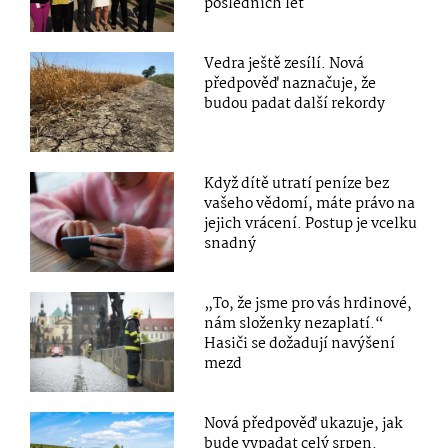
posledních let
Vedra ještě zesílí. Nová
předpověď naznačuje, že
budou padat další rekordy
Když dítě utratí peníze bez
vašeho vědomí, máte právo na
jejich vrácení. Postup je vcelku
snadný
„To, že jsme pro vás hrdinové,
nám složenky nezaplatí.“
Hasiči se dožadují navýšení
mezd
Nová předpověď ukazuje, jak
bude vypadat celý srpen.