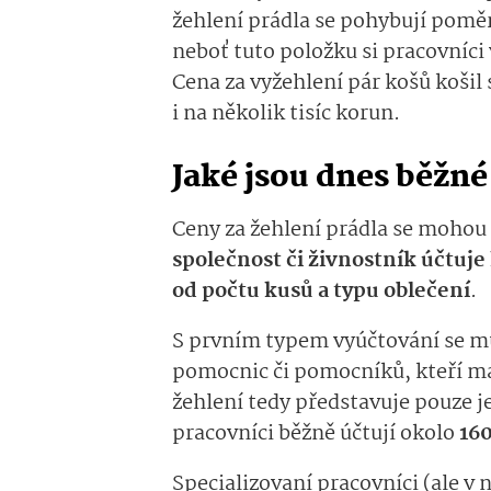
žehlení prádla se pohybují poměr
neboť tuto položku si pracovníci
Cena za vyžehlení pár košů koši
i na několik tisíc korun.
Jaké jsou dnes běžné
Ceny za žehlení prádla se mohou 
společnost či živnostník účtuje
od počtu kusů a typu oblečení
.
S prvním typem vyúčtování se mů
pomocnic či pomocníků, kteří maj
žehlení tedy představuje pouze je
pracovníci běžně účtují okolo
160
Specializovaní pracovníci (ale v 