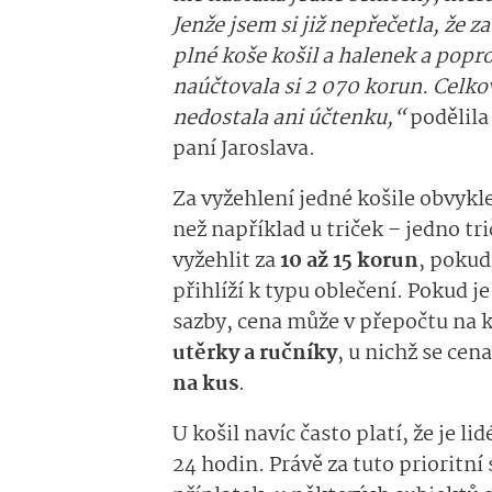
Jenže jsem si již nepřečetla, že z
plné koše košil a halenek a popros
naúčtovala si 2 070 korun. Celko
nedostala ani účtenku,“
podělila
paní Jaroslava.
Za vyžehlení jedné košile obvykl
než například u triček – jedno tr
vyžehlit za
10 až 15 korun
, pokud
přihlíží k typu oblečení. Pokud 
sazby, cena může v přepočtu na ku
utěrky a ručníky
, u nichž se ce
na kus
.
U košil navíc často platí, že je l
24 hodin. Právě za tuto prioritní