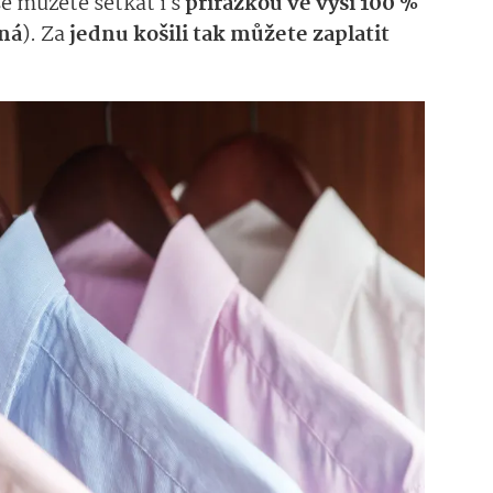
se můžete setkat i s
přirážkou ve výši 100 %
ná
). Za
jednu košili tak můžete zaplatit