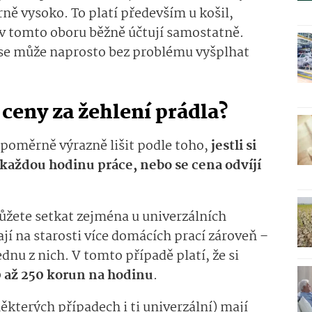
ně vysoko. To platí především u košil,
 v tomto oboru běžně účtují samostatně.
l se může naprosto bez problému vyšplhat
 ceny za žehlení prádla?
poměrně výrazně lišit podle toho,
jestli si
 každou hodinu práce, nebo se cena odvíjí
žete setkat zejména u univerzálních
í na starosti více domácích prací zároveň –
dnu z nich. V tomto případě platí, že si
 až 250 korun na hodinu
.
některých případech i ti univerzální) mají