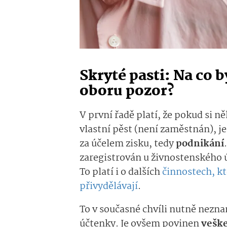
Skryté pasti: Na co b
oboru pozor?
V první řadě platí, že pokud si 
vlastní pěst (není zaměstnán), 
za účelem zisku, tedy
podnikání
zaregistrován u živnostenského ú
To platí i o dalších
činnostech, kt
přivydělávají
.
To v současné chvíli nutně nezn
účtenky. Je ovšem povinen
veške