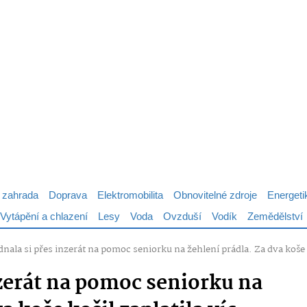
 zahrada
Doprava
Elektromobilita
Obnovitelné zdroje
Energeti
Vytápění a chlazení
Lesy
Voda
Ovzduší
Vodík
Zemědělství
nala si přes inzerát na pomoc seniorku na žehlení prádla. Za dva koše k
nzerát na pomoc seniorku na