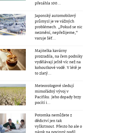
přesáhla 100...
Japonský automobilový
průmysl je ve vážných
problémech. „Pokud se nic
nezmění, nepřežijeme,“
varuje šéf...
Majitelka kavárny
prozradila, na čem podniky
vydělávají ještě víc než na
kohoutkové vodě. V létě je
to zlatý...
Meteorologové sledují
mimořádný vývoj v
Pacifiku. Jeho dopady brzy
pocítí i...
Potomka nemůžete z
dědictví jen tak
vyškrtnout. Přesto ho ale o
nárok na povinný podíl