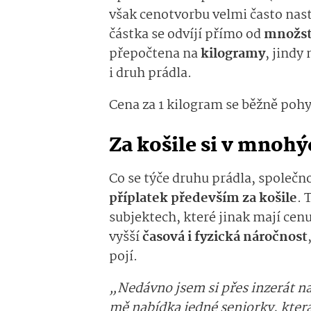
však cenotvorbu velmi často na
částka se odvíjí přímo od
množst
přepočtena na
kilogramy
, jindy
i druh prádla.
Cena za 1 kilogram se běžně poh
Za košile si v mnohý
Co se týče druhu prádla, společno
příplatek především za košile
. 
subjektech, které jinak mají ce
vyšší
časová i fyzická náročnost
pojí.
„Nedávno jsem si přes inzerát na 
mě nabídka jedné seniorky, která