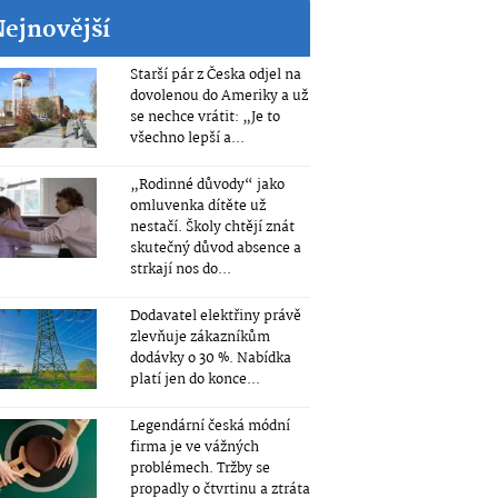
Nejnovější
Starší pár z Česka odjel na
dovolenou do Ameriky a už
se nechce vrátit: „Je to
všechno lepší a...
„Rodinné důvody“ jako
omluvenka dítěte už
nestačí. Školy chtějí znát
skutečný důvod absence a
strkají nos do...
Dodavatel elektřiny právě
zlevňuje zákazníkům
dodávky o 30 %. Nabídka
platí jen do konce...
Legendární česká módní
firma je ve vážných
problémech. Tržby se
propadly o čtvrtinu a ztráta