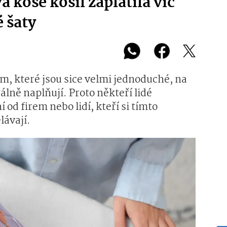
a koše košil zaplatila víc
 šaty
em, které jsou sice velmi jednoduché, na
lně naplňují. Proto někteří lidé
 od firem nebo lidí, kteří si tímto
lávají.