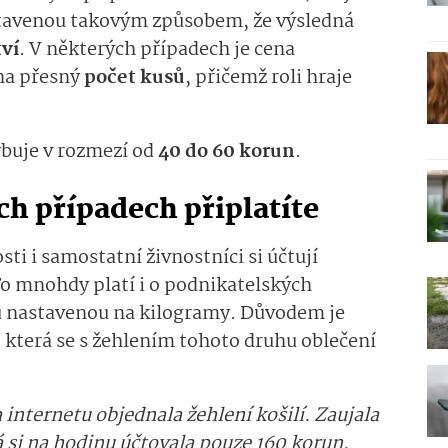
stavenou takovým způsobem, že výsledná
ví
. V některých případech je cena
 na přesný
počet kusů
, přičemž roli hraje
ybuje v rozmezí od
40 do 60 korun
.
ch případech připlatíte
sti i samostatní živnostníci si účtují
To mnohdy platí i o podnikatelských
nu nastavenou na kilogramy. Důvodem je
, která se s žehlením tohoto druhu oblečení
internetu objednala žehlení košilí. Zaujala
 si na hodinu účtovala pouze 160 korun.