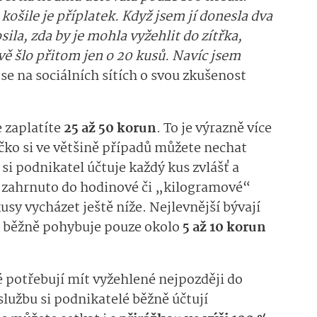
a košile je příplatek. Když jsem jí donesla dva
ila, zda by je mohla vyžehlit do zítřka,
vě šlo přitom jen o 20 kusů. Navíc jsem
 se na sociálních sítích o svou zkušenost
e zaplatíte
25 až 50 korun
. To je výrazně více
ičko si ve většině případů můžete nechat
 si podnikatel účtuje každý kus zvlášť a
je zahrnuto do hodinové či „kilogramové“
sy vycházet ještě níže. Nejlevnější bývají
na běžně pohybuje pouze okolo
5 až 10 korun
idé potřebují mít vyžehlené nejpozději do
 službu si podnikatelé běžně účtují