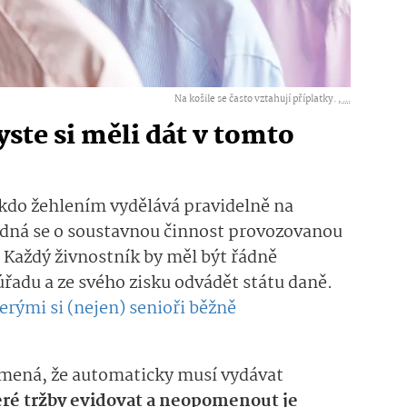
Na košile se často vztahují příplatky. ,
...
yste si měli dát v tomto
někdo žehlením vydělává pravidelně na
jedná se o soustavnou činnost provozovanou
. Každý živnostník by měl být řádně
řadu a ze svého zisku odvádět státu daně.
erými si (nejen) senioři běžně
amená, že automaticky musí vydávat
ré tržby evidovat a neopomenout je