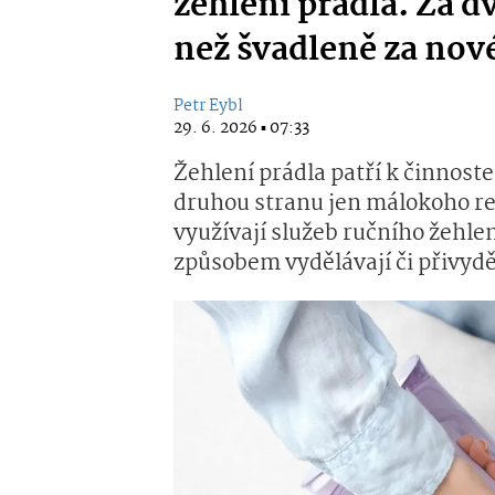
žehlení prádla. Za dv
než švadleně za nové
Petr Eybl
29. 6. 2026 ▪ 07:33
Žehlení prádla patří k činnost
druhou stranu jen málokoho reá
využívají služeb ručního žehlení
způsobem vydělávají či přivydě