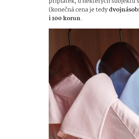
příplatek, u některých subjektů 
(konečná cena je tedy
dvojnásob
i 100 korun
.