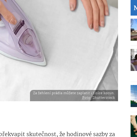
Za žehlení prádla můžete zaplatit i tisíce korun.
Foto
: Shutterstock
řekvapit skutečnost, že hodinové sazby za