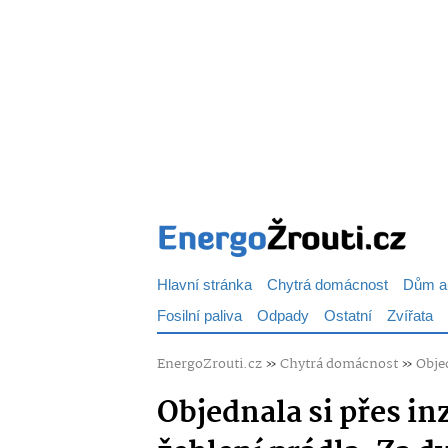
Hlavní stránka
Chytrá domácnost
Dům a
Fosilní paliva
Odpady
Ostatní
Zvířata
EnergoZrouti.cz
»
Chytrá domácnost
»
Objed
Objednala si přes i