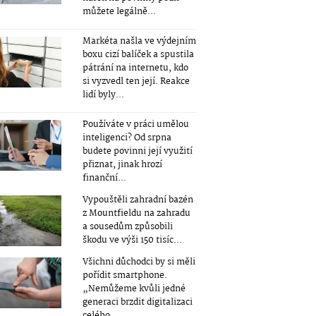
můžete legálně...
Markéta našla ve výdejním
boxu cizí balíček a spustila
pátrání na internetu, kdo
si vyzvedl ten její. Reakce
lidí byly...
Používáte v práci umělou
inteligenci? Od srpna
budete povinni její využití
přiznat, jinak hrozí
finanční...
Vypouštěli zahradní bazén
z Mountfieldu na zahradu
a sousedům způsobili
škodu ve výši 150 tisíc...
Všichni důchodci by si měli
pořídit smartphone.
„Nemůžeme kvůli jedné
generaci brzdit digitalizaci
celého...