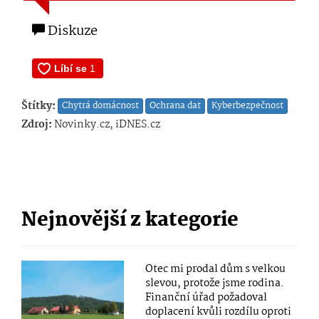
Diskuze
Štítky:
Chytrá domácnost
Ochrana dat
Kyberbezpečnost
Zdroj:
Novinky.cz, iDNES.cz
Nejnovější z kategorie
Otec mi prodal dům s velkou
slevou, protože jsme rodina.
Finanční úřad požadoval
doplacení kvůli rozdílu oproti