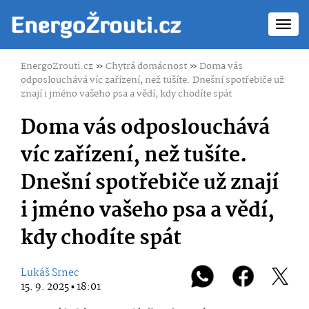
Toggl
navig
EnergoZrouti.cz
»
Chytrá domácnost
»
Doma vás
odposlouchává víc zařízení, než tušíte. Dnešní spotřebiče už
znají i jméno vašeho psa a vědí, kdy chodíte spát
Doma vás odposlouchává
víc zařízení, než tušíte.
Dnešní spotřebiče už znají
i jméno vašeho psa a vědí,
kdy chodíte spát
Lukáš Srnec
15. 9. 2025 ▪ 18:01