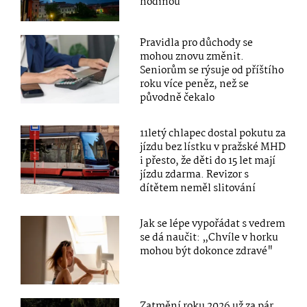
hodinou
Pravidla pro důchody se
mohou znovu změnit.
Seniorům se rýsuje od příštího
roku více peněz, než se
původně čekalo
11letý chlapec dostal pokutu za
jízdu bez lístku v pražské MHD
i přesto, že děti do 15 let mají
jízdu zdarma. Revizor s
dítětem neměl slitování
Jak se lépe vypořádat s vedrem
se dá naučit: „Chvíle v horku
mohou být dokonce zdravé"
Zatmění roku 2026 už za pár