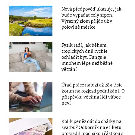
Nová předpověď ukazuje, jak
bude vypadat celý srpen.
Výrazný zlom přijde už v
polovině měsíce
Fyzik radí, jak během
tropických dnů rychle
ochladit byt. Funguje
mnohem lépe než běžné
větrání
Úřad práce nabízí až 289 tisíc
korun na rozjezd podnikání. O
příspěvku většina lidí vůbec
neví
Kolik peněz dát do obálky na
svatbu? Odborník na etiketu
prozradil, pod jakou částkou si