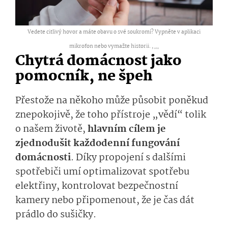
Vedete citlivý hovor a máte obavu o své soukromí? Vypněte v aplikaci
mikrofon nebo vymažte historii. ,
...
Chytrá domácnost jako
pomocník, ne špeh
Přestože na někoho může působit poněkud
znepokojivě, že toho přístroje „vědí“ tolik
o našem životě,
hlavním cílem je
zjednodušit každodenní fungování
domácnosti
. Díky propojení s dalšími
spotřebiči umí optimalizovat spotřebu
elektřiny, kontrolovat bezpečnostní
kamery nebo připomenout, že je čas dát
prádlo do sušičky.