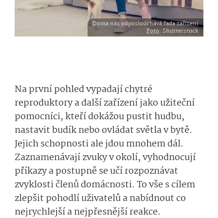
Doma nás odposlouchává řada zařízení
Foto
: Shutterstock
Na první pohled vypadají chytré
reproduktory a další zařízení jako užiteční
pomocníci, kteří dokážou pustit hudbu,
nastavit budík nebo ovládat světla v bytě.
Jejich schopnosti ale jdou mnohem dál.
Zaznamenávají zvuky v okolí, vyhodnocují
příkazy a postupně se učí rozpoznávat
zvyklosti členů domácnosti. To vše s cílem
zlepšit pohodlí uživatelů a nabídnout co
nejrychlejší a nejpřesnější reakce.