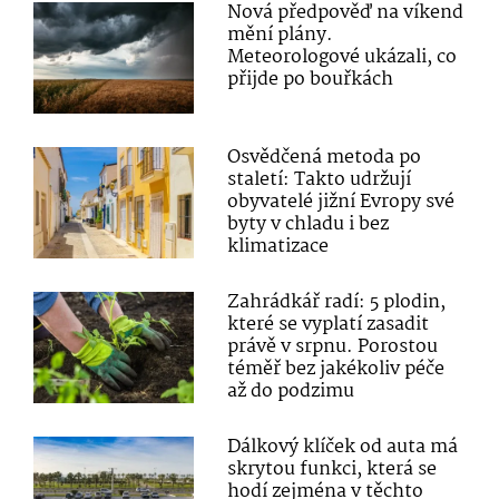
Nová předpověď na víkend
mění plány.
Meteorologové ukázali, co
přijde po bouřkách
Osvědčená metoda po
staletí: Takto udržují
obyvatelé jižní Evropy své
byty v chladu i bez
klimatizace
Zahrádkář radí: 5 plodin,
které se vyplatí zasadit
právě v srpnu. Porostou
téměř bez jakékoliv péče
až do podzimu
Dálkový klíček od auta má
skrytou funkci, která se
hodí zejména v těchto