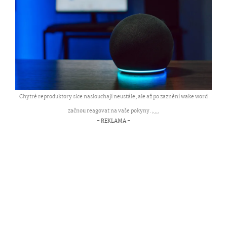
Chytré reproduktory sice naslouchají neustále, ale až po zaznění wake word
začnou reagovat na vaše pokyny. ,
...