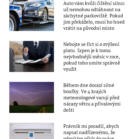
Auto vám kvůli čištění silnic
už nemohou odtáhnout na
záchytné parkoviště. Pokud
jim překáželo, musí ho hned
vrátit na původní místo
Nebojte se říct si o zvýšení
platu. Srpen je k tomu
nejvhodnější měsíc v roce,
pokud toho umíte správně
využít
Během dne dorazí silné
bouřky. Ve 4 krajích
meteorologové varují před
nárazy větru a přívalovými
dešti
Právník mi poradil, abych
napsal nadřízenému, že
odmítám přijít do práce,