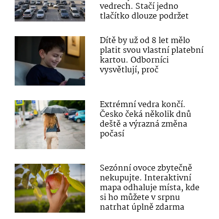
vedrech. Stačí jedno
tlačítko dlouze podržet
Dítě by už od 8 let mělo
platit svou vlastní platební
kartou. Odborníci
vysvětlují, proč
Extrémní vedra končí.
Česko čeká několik dnů
deště a výrazná změna
počasí
Sezónní ovoce zbytečně
nekupujte. Interaktivní
mapa odhaluje místa, kde
si ho můžete v srpnu
natrhat úplně zdarma