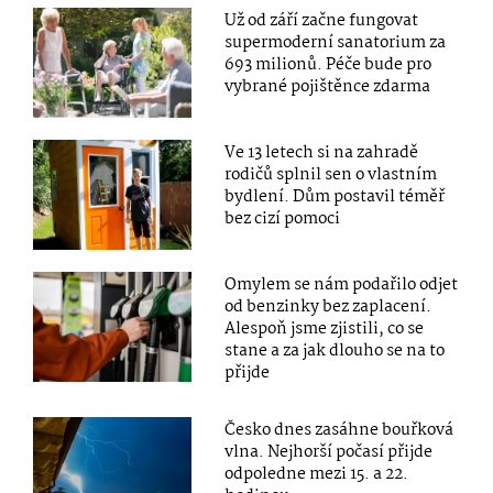
Už od září začne fungovat
supermoderní sanatorium za
693 milionů. Péče bude pro
vybrané pojištěnce zdarma
Ve 13 letech si na zahradě
rodičů splnil sen o vlastním
bydlení. Dům postavil téměř
bez cizí pomoci
Omylem se nám podařilo odjet
od benzinky bez zaplacení.
Alespoň jsme zjistili, co se
stane a za jak dlouho se na to
přijde
Česko dnes zasáhne bouřková
vlna. Nejhorší počasí přijde
odpoledne mezi 15. a 22.