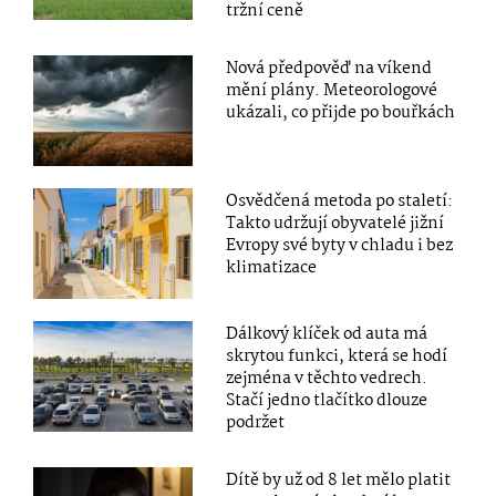
tržní ceně
Nová předpověď na víkend
mění plány. Meteorologové
ukázali, co přijde po bouřkách
Osvědčená metoda po staletí:
Takto udržují obyvatelé jižní
Evropy své byty v chladu i bez
klimatizace
Dálkový klíček od auta má
skrytou funkci, která se hodí
zejména v těchto vedrech.
Stačí jedno tlačítko dlouze
podržet
Dítě by už od 8 let mělo platit