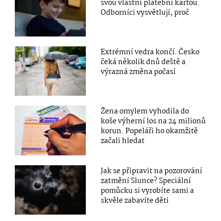
svou vlastní platební kartou.
Odborníci vysvětlují, proč
Extrémní vedra končí. Česko
čeká několik dnů deště a
výrazná změna počasí
Žena omylem vyhodila do
koše výherní los na 24 milionů
korun. Popeláři ho okamžitě
začali hledat
Jak se připravit na pozorování
zatmění Slunce? Speciální
pomůcku si vyrobíte sami a
skvěle zabavíte děti