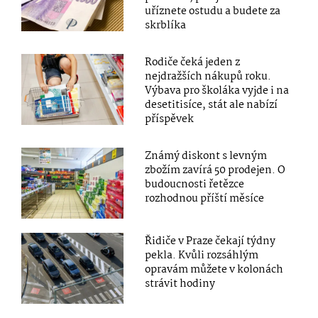
uříznete ostudu a budete za
skrblíka
Rodiče čeká jeden z
nejdražších nákupů roku.
Výbava pro školáka vyjde i na
desetitisíce, stát ale nabízí
příspěvek
Známý diskont s levným
zbožím zavírá 50 prodejen. O
budoucnosti řetězce
rozhodnou příští měsíce
Řidiče v Praze čekají týdny
pekla. Kvůli rozsáhlým
opravám můžete v kolonách
strávit hodiny