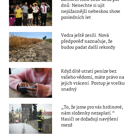
dnů: Nenechte si ujít
nejúžasnější nebeskou show
posledních let
Vedra ještě zesílí. Nová
předpověď naznačuje, že
budou padat další rekordy
Když dítě utratí peníze bez
vašeho vědomí, máte právo na
jejich vrácení. Postup je vcelku
snadný
„To, že jsme pro vás hrdinové,
nám složenky nezaplatí.“
Hasiči se dožadují navýšení
mezd