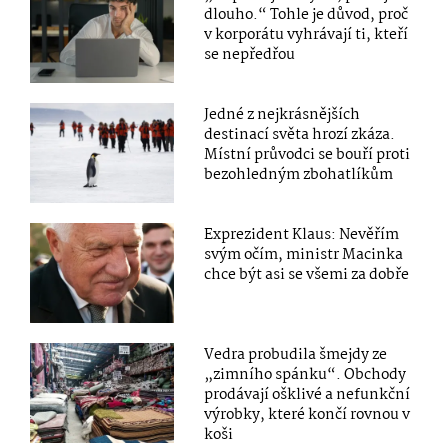
dlouho.“ Tohle je důvod, proč
v korporátu vyhrávají ti, kteří
se nepředřou
Jedné z nejkrásnějších
destinací světa hrozí zkáza.
Místní průvodci se bouří proti
bezohledným zbohatlíkům
Exprezident Klaus: Nevěřím
svým očím, ministr Macinka
chce být asi se všemi za dobře
Vedra probudila šmejdy ze
„zimního spánku“. Obchody
prodávají ošklivé a nefunkční
výrobky, které končí rovnou v
koši