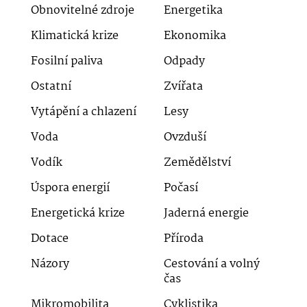
Obnovitelné zdroje
Energetika
Klimatická krize
Ekonomika
Fosilní paliva
Odpady
Ostatní
Zvířata
Vytápění a chlazení
Lesy
Voda
Ovzduší
Vodík
Zemědělství
Úspora energií
Počasí
Energetická krize
Jaderná energie
Dotace
Příroda
Názory
Cestování a volný
čas
Mikromobilita
Cyklistika