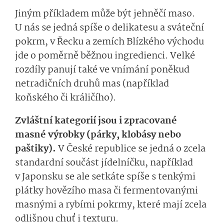
Jiným příkladem může být jehněčí maso.
U nás se jedná spíše o delikatesu a sváteční
pokrm, v Řecku a zemích Blízkého východu
jde o poměrně běžnou ingredienci. Velké
rozdíly panují také ve vnímání poněkud
netradičních druhů mas (například
koňského či králičího).
Zvláštní kategorií jsou i zpracované
masné výrobky (párky, klobásy nebo
paštiky).
V České republice se jedná o zcela
standardní součást jídelníčku, například
v Japonsku se ale setkáte spíše s tenkými
plátky hovězího masa či fermentovanými
masnými a rybími pokrmy, které mají zcela
odlišnou chuť i texturu.