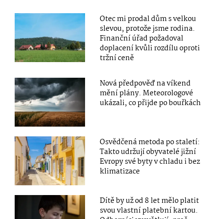
Otec mi prodal dům s velkou
slevou, protože jsme rodina.
Finanční úřad požadoval
doplacení kvůli rozdílu oproti
tržní ceně
Nová předpověď na víkend
mění plány. Meteorologové
ukázali, co přijde po bouřkách
Osvědčená metoda po staletí:
Takto udržují obyvatelé jižní
Evropy své byty v chladu i bez
klimatizace
Dítě by už od 8 let mělo platit
svou vlastní platební kartou.