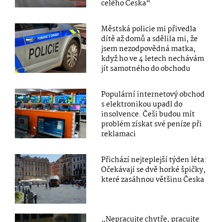
celého Česka“
Městská policie mi přivedla
dítě až domů a sdělila mi, že
jsem nezodpovědná matka,
když ho ve 4 letech nechávám
jít samotného do obchodu
Populární internetový obchod
s elektronikou upadl do
insolvence. Češi budou mít
problém získat své peníze při
reklamaci
Přichází nejteplejší týden léta:
Očekávají se dvě horké špičky,
které zasáhnou většinu Česka
„Nepracujte chytře, pracujte