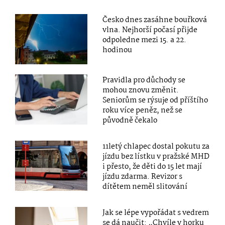
Česko dnes zasáhne bouřková
vlna. Nejhorší počasí přijde
odpoledne mezi 15. a 22.
hodinou
Pravidla pro důchody se
mohou znovu změnit.
Seniorům se rýsuje od příštího
roku více peněz, než se
původně čekalo
11letý chlapec dostal pokutu za
jízdu bez lístku v pražské MHD
i přesto, že děti do 15 let mají
jízdu zdarma. Revizor s
dítětem neměl slitování
Jak se lépe vypořádat s vedrem
se dá naučit: „Chvíle v horku