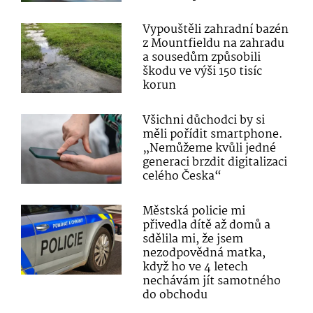
Vypouštěli zahradní bazén
z Mountfieldu na zahradu
a sousedům způsobili
škodu ve výši 150 tisíc
korun
Všichni důchodci by si
měli pořídit smartphone.
„Nemůžeme kvůli jedné
generaci brzdit digitalizaci
celého Česka“
Městská policie mi
přivedla dítě až domů a
sdělila mi, že jsem
nezodpovědná matka,
když ho ve 4 letech
nechávám jít samotného
do obchodu