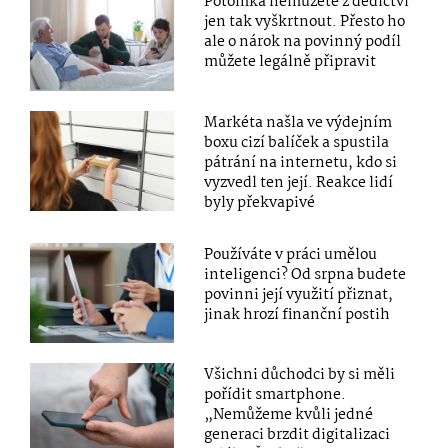
Potomka nemůžete z dědictví
jen tak vyškrtnout. Přesto ho
ale o nárok na povinný podíl
můžete legálně připravit
Markéta našla ve výdejním
boxu cizí balíček a spustila
pátrání na internetu, kdo si
vyzvedl ten její. Reakce lidí
byly překvapivé
Používáte v práci umělou
inteligenci? Od srpna budete
povinni její využití přiznat,
jinak hrozí finanční postih
Všichni důchodci by si měli
pořídit smartphone.
„Nemůžeme kvůli jedné
generaci brzdit digitalizaci