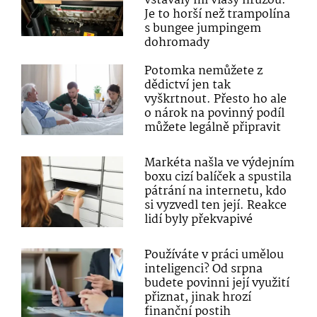
vstávaly mi vlasy hrůzou.
Je to horší než trampolína
s bungee jumpingem
dohromady
Potomka nemůžete z
dědictví jen tak
vyškrtnout. Přesto ho ale
o nárok na povinný podíl
můžete legálně připravit
Markéta našla ve výdejním
boxu cizí balíček a spustila
pátrání na internetu, kdo
si vyzvedl ten její. Reakce
lidí byly překvapivé
Používáte v práci umělou
inteligenci? Od srpna
budete povinni její využití
přiznat, jinak hrozí
finanční postih