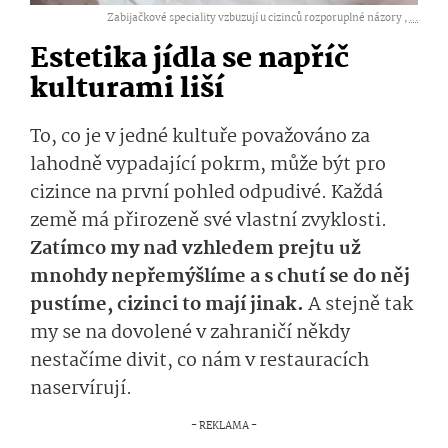
Zabijačkové speciality vzbuzují u cizinců rozporuplné názory ,
...
Estetika jídla se napříč
kulturami liší
To, co je v jedné kultuře považováno za
lahodně vypadající pokrm, může být pro
cizince na první pohled odpudivé. Každá
země má přirozeně své vlastní zvyklosti.
Zatímco my nad vzhledem prejtu už
mnohdy nepřemýšlíme a s chutí se do něj
pustíme, cizinci to mají jinak.
A stejně tak
my se na dovolené v zahraničí někdy
nestačíme divit, co nám v restauracích
naservírují.