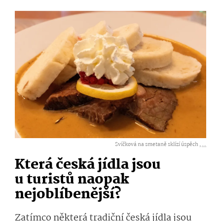
Svíčková na smetaně sklízí úspěch ,
...
Která česká jídla jsou
u turistů naopak
nejoblíbenější?
Zatímco některá tradiční česká jídla jsou