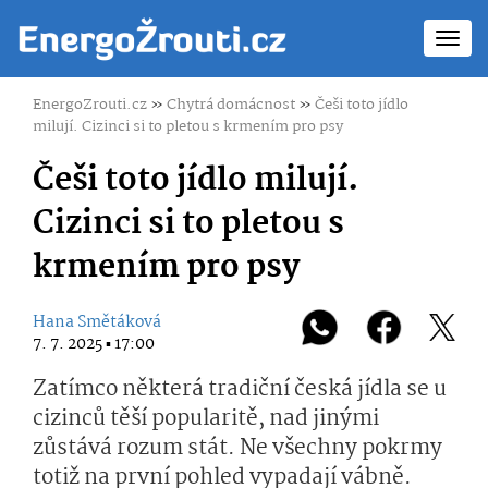
Toggl
navig
EnergoZrouti.cz
»
Chytrá domácnost
»
Češi toto jídlo
milují. Cizinci si to pletou s krmením pro psy
Češi toto jídlo milují.
Cizinci si to pletou s
krmením pro psy
Hana Smětáková
7. 7. 2025 ▪ 17:00
Zatímco některá tradiční česká jídla se u
cizinců těší popularitě, nad jinými
zůstává rozum stát. Ne všechny pokrmy
totiž na první pohled vypadají vábně.