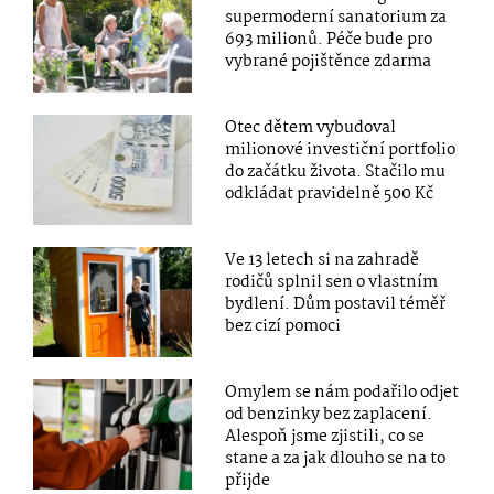
supermoderní sanatorium za
693 milionů. Péče bude pro
vybrané pojištěnce zdarma
Otec dětem vybudoval
milionové investiční portfolio
do začátku života. Stačilo mu
odkládat pravidelně 500 Kč
Ve 13 letech si na zahradě
rodičů splnil sen o vlastním
bydlení. Dům postavil téměř
bez cizí pomoci
Omylem se nám podařilo odjet
od benzinky bez zaplacení.
Alespoň jsme zjistili, co se
stane a za jak dlouho se na to
přijde