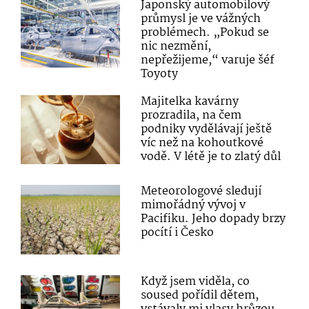
Japonský automobilový
průmysl je ve vážných
problémech. „Pokud se
nic nezmění,
nepřežijeme,“ varuje šéf
Toyoty
Majitelka kavárny
prozradila, na čem
podniky vydělávají ještě
víc než na kohoutkové
vodě. V létě je to zlatý důl
Meteorologové sledují
mimořádný vývoj v
Pacifiku. Jeho dopady brzy
pocítí i Česko
Když jsem viděla, co
soused pořídil dětem,