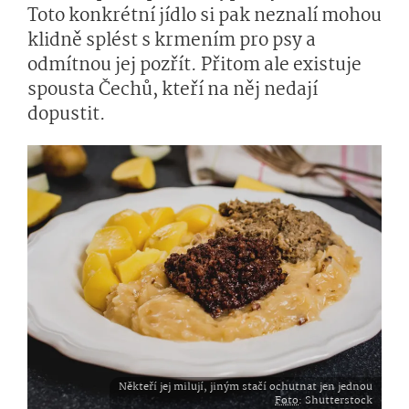
Toto konkrétní jídlo si pak neznalí mohou
klidně splést s krmením pro psy a
odmítnou jej pozřít. Přitom ale existuje
spousta Čechů, kteří na něj nedají
dopustit.
Někteří jej milují, jiným stačí ochutnat jen jednou
Foto
: Shutterstock