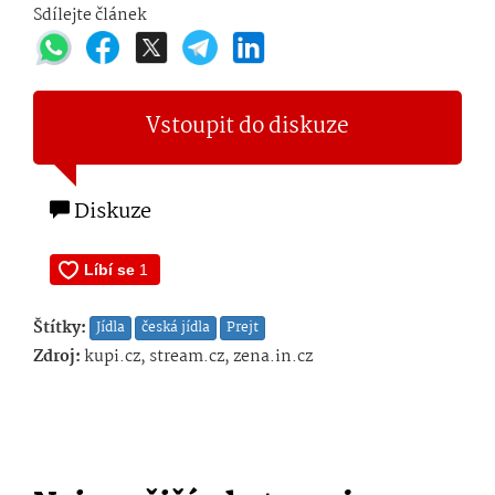
Sdílejte článek
Vstoupit do diskuze
Diskuze
Štítky:
Jídla
česká jídla
Prejt
Zdroj:
kupi.cz, stream.cz, zena.in.cz