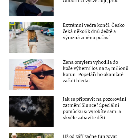
Odborníci vysvětlují, proč
Extrémní vedra končí. Česko
čeká několik dnů deště a
výrazná změna počasí
Žena omylem vyhodila do
koše výherní los na 24 milionů
korun. Popeláři ho okamžitě
začali hledat
Jak se připravit na pozorování
zatmění Slunce? Speciální
pomůcku si vyrobíte sami a
skvěle zabavíte děti
Už od září začne fungovat