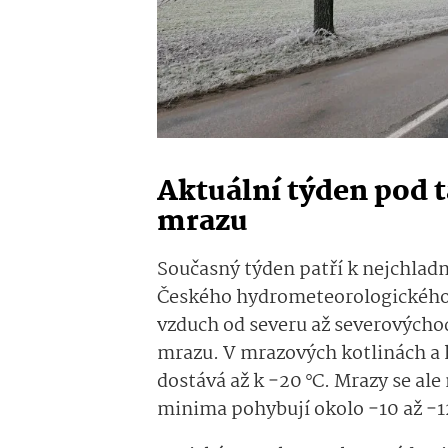
Aktuální týden pod 
mrazu
Současný týden patří k nejchlad
Českého hydrometeorolo­gického
vzduch od severu až severovýcho
mrazu. V mrazových kotlinách a 
dostává až k −20 °C. Mrazy se ale
minima pohybují okolo −10 až −12