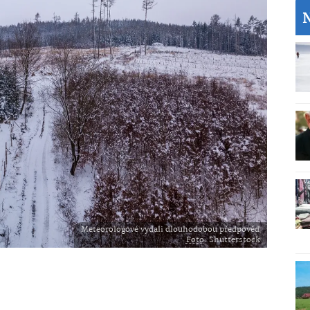
Meteorologové vydali dlouhodobou předpověď
Foto
: Shutterstock