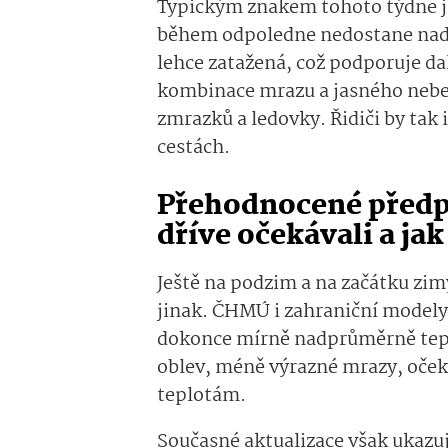
Typickým znakem tohoto týdne js
během odpoledne nedostane nad n
lehce zatažená, což podporuje da
kombinace mrazu a jasného nebe 
zmrazků a ledovky. Řidiči by tak 
cestách.
Přehodnocené předp
dříve očekávali a jak
Ještě na podzim a na začátku zi
jinak. ČHMÚ i zahraniční modely
dokonce mírně nadprůměrně teplé
oblev, méně výrazné mrazy, oček
teplotám.
Současné aktualizace však ukazuj