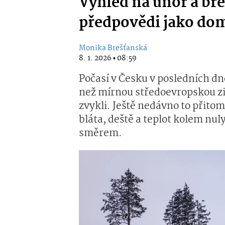
Výhled na únor a bře
předpovědi jako dom
Monika Brešťanská
8. 1. 2026 ▪ 08:59
Počasí v Česku v posledních dn
než mírnou středoevropskou zim
zvykli. Ještě nedávno to přitom
bláta, deště a teplot kolem nul
směrem.