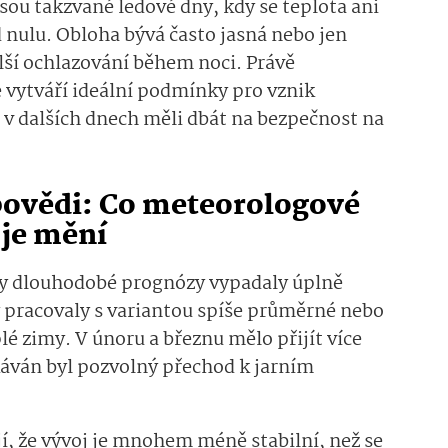
ou takzvané ledové dny, kdy se teplota ani
ulu. Obloha bývá často jasná nebo jen
lší ochlazování během noci. Právě
vytváří ideální podmínky pro vznik
i v dalších dnech měli dbát na bezpečnost na
ovědi: Co meteorologové
 je mění
my dlouhodobé prognózy vypadaly úplně
 pracovaly s variantou spíše průměrné nebo
 zimy. V únoru a březnu mělo přijít více
áván byl pozvolný přechod k jarním
í, že vývoj je mnohem méně stabilní, než se