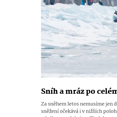
Sníh a mráz po celé
Za sněhem letos nemusíme jen do
sněžení očekává i v nižších poloh