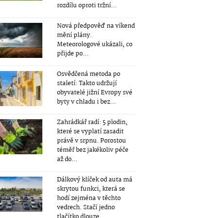
rozdílu oproti tržní...
Nová předpověď na víkend
mění plány.
Meteorologové ukázali, co
přijde po...
Osvědčená metoda po
staletí: Takto udržují
obyvatelé jižní Evropy své
byty v chladu i bez...
Zahrádkář radí: 5 plodin,
které se vyplatí zasadit
právě v srpnu. Porostou
téměř bez jakékoliv péče
až do...
Dálkový klíček od auta má
skrytou funkci, která se
hodí zejména v těchto
vedrech. Stačí jedno
tlačítko dlouze...