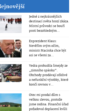
Nejnovější
Jedné z nejkrásnějších
destinací světa hrozí zkáza.
Místní průvodci se bouří
proti bezohledným...
Exprezident Klaus:
Nevěřím svým očím,
ministr Macinka chce být
asi se všemi za...
Vedra probudila šmejdy ze
„zimního spánku“.
Obchody prodávají ošklivé
a nefunkční výrobky, které
končí rovnou v...
Otec mi prodal dům s
velkou slevou, protože
jsme rodina. Finanční úřad
požadoval doplacení kvůli