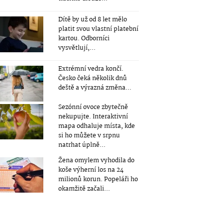
Dítě by už od 8 let mělo
platit svou vlastní platební
kartou. Odborníci
vysvětlují,...
Extrémní vedra končí.
Česko čeká několik dnů
deště a výrazná změna...
Sezónní ovoce zbytečně
nekupujte. Interaktivní
mapa odhaluje místa, kde
si ho můžete v srpnu
natrhat úplně...
Žena omylem vyhodila do
koše výherní los na 24
milionů korun. Popeláři ho
okamžitě začali...