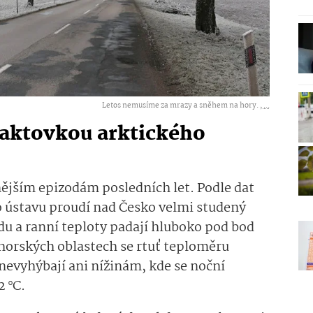
Letos nemusíme za mrazy a sněhem na hory. ,
...
taktovkou arktického
nějším epizodám posledních let. Podle dat
 ústavu proudí nad Česko velmi studený
du a ranní teploty padají hluboko pod bod
horských oblastech se rtuť teploměru
 nevyhýbají ani nížinám, kde se noční
 °C.