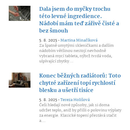
Dala jsem do myčky trochu
této levné ingredience.
Nádobí mám teď zářivě čisté a
bez šmouh
5. 8. 2025 •
Martina Minaříková
Za špatně umytými skleničkami a dalším
nádobím většinou nestojí nevhodně
vybraná mycí tableta, nýbrž tvrdá voda,
ulpívající zbytky...
Konec běžných radiátorů: Toto
chytré zařízení topí rychlostí
blesku a ušetří tisíce
5. 8. 2025 •
Tereza Holišová
Češi hledají nové způsoby, jak si doma
udržet teplo, aniž by přišli o polovinu výplaty
za energie. Klasické topení přestává stačit
a...