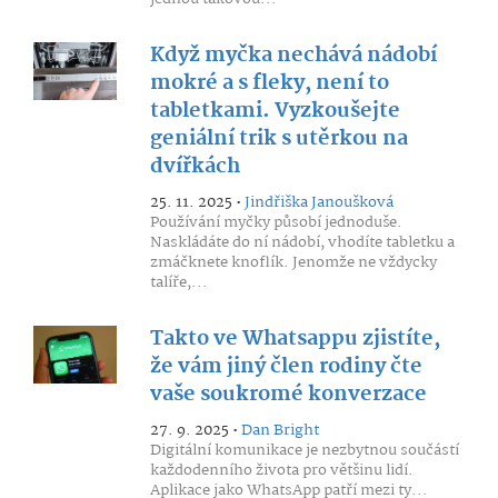
Když myčka nechává nádobí
mokré a s fleky, není to
tabletkami. Vyzkoušejte
geniální trik s utěrkou na
dvířkách
25. 11. 2025 •
Jindřiška Janoušková
Používání myčky působí jednoduše.
Naskládáte do ní nádobí, vhodíte tabletku a
zmáčknete knoflík. Jenomže ne vždycky
talíře,...
Takto ve Whatsappu zjistíte,
že vám jiný člen rodiny čte
vaše soukromé konverzace
27. 9. 2025 •
Dan Bright
Digitální komunikace je nezbytnou součástí
každodenního života pro většinu lidí.
Aplikace jako WhatsApp patří mezi ty...