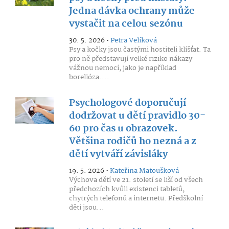
Jedna dávka ochrany může
vystačit na celou sezónu
30. 5. 2026 •
Petra Velíková
Psy a kočky jsou častými hostiteli klíšťat. Ta
pro ně představují velké riziko nákazy
vážnou nemocí, jako je například
borelióza....
Psychologové doporučují
dodržovat u dětí pravidlo 30-
60 pro čas u obrazovek.
Většina rodičů ho nezná a z
dětí vytváří závisláky
19. 5. 2026 •
Kateřina Matoušková
Výchova dětí ve 21. století se liší od všech
předchozích kvůli existenci tabletů,
chytrých telefonů a internetu. Předškolní
děti jsou...