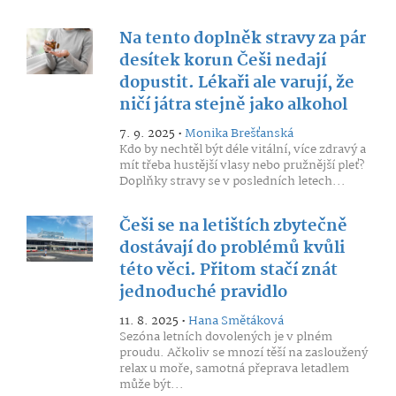
Na tento doplněk stravy za pár
desítek korun Češi nedají
dopustit. Lékaři ale varují, že
ničí játra stejně jako alkohol
7. 9. 2025 •
Monika Brešťanská
Kdo by nechtěl být déle vitální, více zdravý a
mít třeba hustější vlasy nebo pružnější pleť?
Doplňky stravy se v posledních letech...
Češi se na letištích zbytečně
dostávají do problémů kvůli
této věci. Přitom stačí znát
jednoduché pravidlo
11. 8. 2025 •
Hana Smětáková
Sezóna letních dovolených je v plném
proudu. Ačkoliv se mnozí těší na zasloužený
relax u moře, samotná přeprava letadlem
může být...