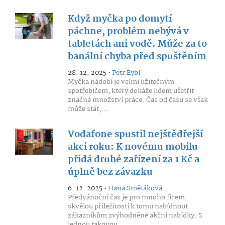
Když myčka po domytí
páchne, problém nebývá v
tabletách ani vodě. Může za to
banální chyba před spuštěním
28. 12. 2025 •
Petr Eybl
Myčka nádobí je velmi užitečným
spotřebičem, který dokáže lidem ušetřit
značné množství práce. Čas od času se však
může stát,...
Vodafone spustil nejštědřejší
akci roku: K novému mobilu
přidá druhé zařízení za 1 Kč a
úplně bez závazku
6. 12. 2025 •
Hana Smětáková
Předvánoční čas je pro mnoho firem
skvělou příležitostí k tomu nabídnout
zákazníkům zvýhodněné akční nabídky. S
jednou takovou...