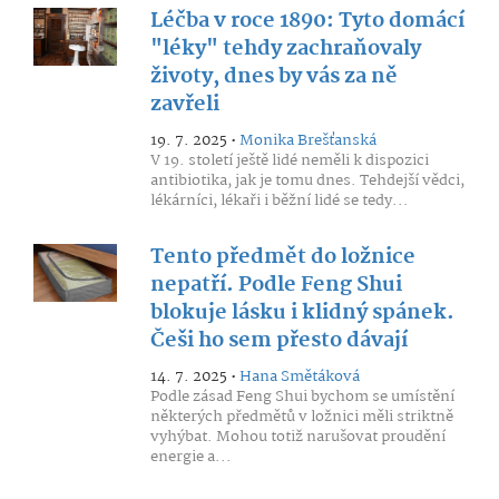
Léčba v roce 1890: Tyto domácí
"léky" tehdy zachraňovaly
životy, dnes by vás za ně
zavřeli
19. 7. 2025 •
Monika Brešťanská
V 19. století ještě lidé neměli k dispozici
antibiotika, jak je tomu dnes. Tehdejší vědci,
lékárníci, lékaři i běžní lidé se tedy...
Tento předmět do ložnice
nepatří. Podle Feng Shui
blokuje lásku i klidný spánek.
Češi ho sem přesto dávají
14. 7. 2025 •
Hana Smětáková
Podle zásad Feng Shui bychom se umístění
některých předmětů v ložnici měli striktně
vyhýbat. Mohou totiž narušovat proudění
energie a...