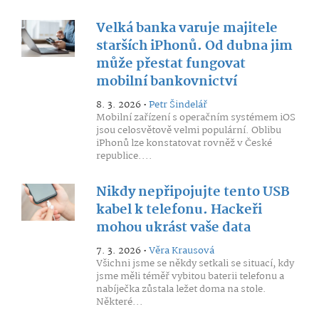
Velká banka varuje majitele
starších iPhonů. Od dubna jim
může přestat fungovat
mobilní bankovnictví
8. 3. 2026 •
Petr Šindelář
Mobilní zařízení s operačním systémem iOS
jsou celosvětově velmi populární. Oblibu
iPhonů lze konstatovat rovněž v České
republice....
Nikdy nepřipojujte tento USB
kabel k telefonu. Hackeři
mohou ukrást vaše data
7. 3. 2026 •
Věra Krausová
Všichni jsme se někdy setkali se situací, kdy
jsme měli téměř vybitou baterii telefonu a
nabíječka zůstala ležet doma na stole.
Některé...