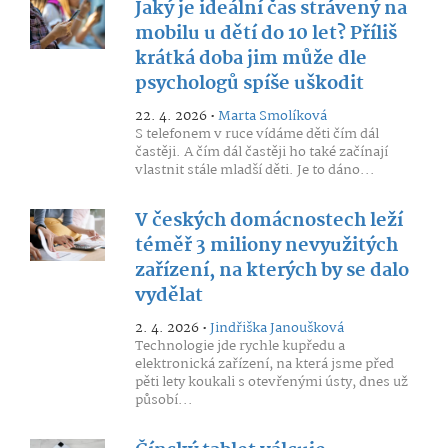
Jaký je ideální čas strávený na
mobilu u dětí do 10 let? Příliš
krátká doba jim může dle
psychologů spíše uškodit
22. 4. 2026 •
Marta Smolíková
S telefonem v ruce vídáme děti čím dál
častěji. A čím dál častěji ho také začínají
vlastnit stále mladší děti. Je to dáno...
V českých domácnostech leží
téměř 3 miliony nevyužitých
zařízení, na kterých by se dalo
vydělat
2. 4. 2026 •
Jindřiška Janoušková
Technologie jde rychle kupředu a
elektronická zařízení, na která jsme před
pěti lety koukali s otevřenými ústy, dnes už
působí...