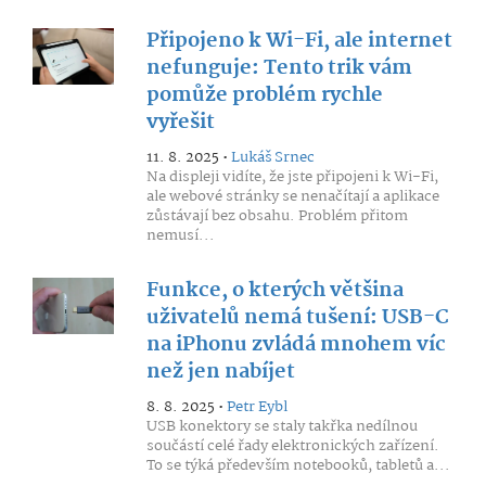
Připojeno k Wi-Fi, ale internet
nefunguje: Tento trik vám
pomůže problém rychle
vyřešit
11. 8. 2025 •
Lukáš Srnec
Na displeji vidíte, že jste připojeni k Wi-Fi,
ale webové stránky se nenačítají a aplikace
zůstávají bez obsahu. Problém přitom
nemusí...
Funkce, o kterých většina
uživatelů nemá tušení: USB-C
na iPhonu zvládá mnohem víc
než jen nabíjet
8. 8. 2025 •
Petr Eybl
USB konektory se staly takřka nedílnou
součástí celé řady elektronických zařízení.
To se týká především notebooků, tabletů a...