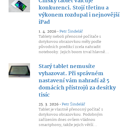
Čínský tablet válcuje
konkurenci. Stojí třetinu a
výkonem rozdupal i nejnovější
iPad
1. 4. 2026 •
Petr Šindelář
Tablety neboli přenosné počítače s
dotykovou obrazovkou měly podle
původních predikcí zcela nahradit
notebooky. Jejich boom trval hlavně...
Starý tablet nemusíte
vyhazovat. Při správném
nastavení vám nahradí až 5
domácích přístrojů za desítky
tisíc
25. 3. 2026 •
Petr Šindelář
Tablet je vlastně přenosný počítač s
dotykovou obrazovkou. Podobným
zařízením dnes ovšem vládnou
smartphony, takže jejich větší...