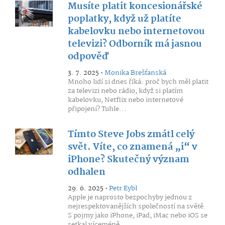
Musíte platit koncesionářské
poplatky, když už platíte
kabelovku nebo internetovou
televizi? Odborník má jasnou
odpověď
3. 7. 2025 •
Monika Brešťanská
Mnoho lidí si dnes říká: proč bych měl platit
za televizi nebo rádio, když si platím
kabelovku, Netflix nebo internetové
připojení? Tuhle...
Tímto Steve Jobs zmátl celý
svět. Víte, co znamená „i“ v
iPhone? Skutečný význam
odhalen
29. 6. 2025 •
Petr Eybl
Apple je naprosto bezpochyby jednou z
nejrespektovanějších společností na světě.
S pojmy jako iPhone, iPad, iMac nebo iOS se
setkal víceméně...