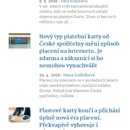
9. 5. 2026 •
Věra Krausová
V 90. letech svět zaznamenal zásadní
změnu, kdy se vedle hotovosti začaly
objevovat platební karty. Dnes si bez nich
většina z nás už...
Nový typ platební karty od
České spořitelny mění způsob
placení na internetu. Je
zdarma a zákazníci si ho
nemohou vynachválit
29. 4. 2026 •
Hana Smětáková
Placení na internetu se v posledních letech
stalo neodmyslitelnou součástí našeho
života. Pokud jste klientem České
spořitelny, můžete...
Plastové karty končí a přichází
úplně nová éra placení.
Překvapivě vyhovuje i