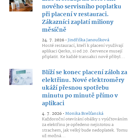
nového servisního poplatku
při placení v restauraci.
Zákazníci zaplatí miliony
měsíčně
24. 7. 2026 •
Jindřiška Janoušková
Hosté restaurací, kteří k placení využívají
aplikaci Qerko, si od 20. července musejí
připlatit. Ke každé transakci nově přibyl...
Blíží se konec placení záloh za
elektřinu. Nové elektroměry
ukáží přesnou spotřebu
minutu po minutě přímo v
aplikaci
4. 7. 2026 •
Monika Brešťanská
Každoroční otevírání obálky s vyúčtováním
za elektřinu je opředeno nejistotou a
strachem, jak velký bude nedoplatek. Tomu
už možná...