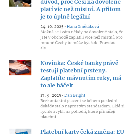
důvod, proč Češi na dovolené
platí víc než místní. A přitom
je to úplně legální
24. 10. 2025 •
Hana Smětáková
Možná se i vám někdy na dovolené stalo, že
jste v obchodě zaplatili více než místní. Pro
mnohé Čechy to může být šok. Pravdou
ale...
Novinka: České banky právě
testují platební prsteny.
Zaplatíte mávnutím ruky, má
to ale háček
17. 9. 2025 •
Dan Bright
Bezkontaktní placení se během poslední
dekády stalo naprostým standardem. Lidé si
rychle zvykli na pohodlí, které přinášejí
platební...
Platební karty čeká změna: EU