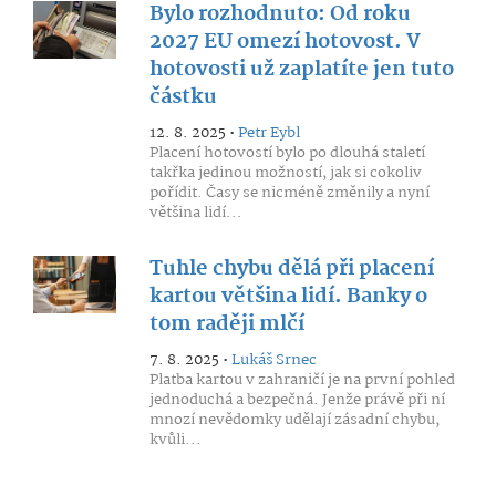
Bylo rozhodnuto: Od roku
2027 EU omezí hotovost. V
hotovosti už zaplatíte jen tuto
částku
12. 8. 2025 •
Petr Eybl
Placení hotovostí bylo po dlouhá staletí
takřka jedinou možností, jak si cokoliv
pořídit. Časy se nicméně změnily a nyní
většina lidí...
Tuhle chybu dělá při placení
kartou většina lidí. Banky o
tom raději mlčí
7. 8. 2025 •
Lukáš Srnec
Platba kartou v zahraničí je na první pohled
jednoduchá a bezpečná. Jenže právě při ní
mnozí nevědomky udělají zásadní chybu,
kvůli...