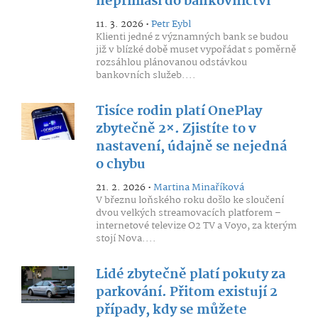
nepřihlásí do bankovnictví
11. 3. 2026 •
Petr Eybl
Klienti jedné z významných bank se budou
již v blízké době muset vypořádat s poměrně
rozsáhlou plánovanou odstávkou
bankovních služeb....
Tisíce rodin platí OnePlay
zbytečně 2×. Zjistíte to v
nastavení, údajně se nejedná
o chybu
21. 2. 2026 •
Martina Minaříková
V březnu loňského roku došlo ke sloučení
dvou velkých streamovacích platforem –
internetové televize O2 TV a Voyo, za kterým
stojí Nova....
Lidé zbytečně platí pokuty za
parkování. Přitom existují 2
případy, kdy se můžete