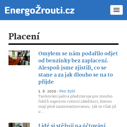
Toggl
navig
Placení
Omylem se nám podařilo odjet
od benzinky bez zaplacení.
Alespoň jsme zjistili, co se
stane a za jak dlouho se na to
přijde
5. 8. 2026 •
Petr Eybl
Tankování paliva představuje pro mnoho
řidičů naprosto rutinní záležitost, kterou
mají plně zautomatizovanou. Jak to však již
u...
Lidé si stěžují na účtování