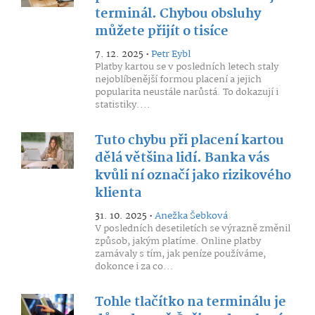
terminál. Chybou obsluhy
můžete přijít o tisíce
7. 12. 2025 •
Petr Eybl
Platby kartou se v posledních letech staly
nejoblíbenější formou placení a jejich
popularita neustále narůstá. To dokazují i
statistiky....
Tuto chybu při placení kartou
dělá většina lidí. Banka vás
kvůli ní označí jako rizikového
klienta
31. 10. 2025 •
Anežka Šebková
V posledních desetiletích se výrazně změnil
způsob, jakým platíme. Online platby
zamávaly s tím, jak peníze používáme,
dokonce i za co...
Tohle tlačítko na terminálu je