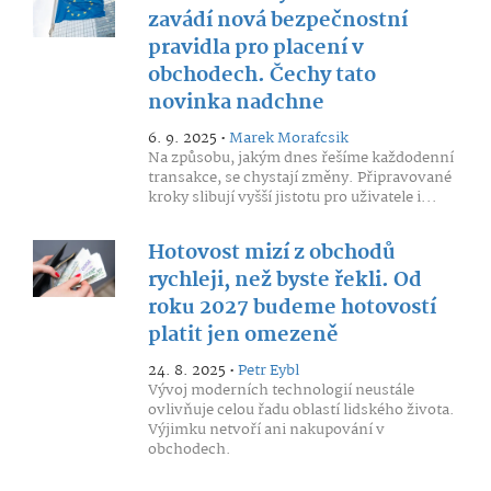
zavádí nová bezpečnostní
pravidla pro placení v
obchodech. Čechy tato
novinka nadchne
6. 9. 2025 •
Marek Morafcsik
Na způsobu, jakým dnes řešíme každodenní
transakce, se chystají změny. Připravované
kroky slibují vyšší jistotu pro uživatele i...
Hotovost mizí z obchodů
rychleji, než byste řekli. Od
roku 2027 budeme hotovostí
platit jen omezeně
24. 8. 2025 •
Petr Eybl
Vývoj moderních technologií neustále
ovlivňuje celou řadu oblastí lidského života.
Výjimku netvoří ani nakupování v
obchodech.