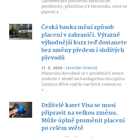
Sáhneme pro plastovou kartičku do
peněženky, přiložíme ji k terminálu, ozve se
pípnutí a...
Česká banka mění způsob
placení v zahraničí. Výrazně
výhodnější kurz teď dostanete
bez směny předem i složitých
převodů
17. 5. 2026 •
Jaroslav Ovesný
Plánování dovolené se v posledních letech
změnilo v téměř technologickou disciplínu.
Zatímco dříve stačilo navštívit směnárnu
v...
Držitelé karet Visa se musí
připravit na velkou změnu.
Může úplně proměnit placení
po celém světě