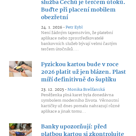
služba Čechů je terčem útoků.
Buďte při placení mobilem
obezřetní
24. 1. 2026 •
Petr Eybl
Není žádným tajemstvím, že platební
aplikace nebo zprostředkovatelé
bankovních služeb bývají velmi častým
terčem útočníků....
Fyzickou kartou bude v roce
2026 platit už jen blázen. Plast
míří definitivně do šuplíku
23. 12. 2025 •
Monika Brešťanská
Peněženka plná karet byla donedávna
symbolem moderního života. Věrnostní
kartičky už dnes pomalu nahrazují různé
aplikace a jinak tomu...
Banky upozorňují: před
platbou kartou si zkontrolujte