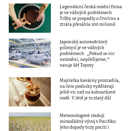
Legendární česká módní firma
je ve vážných problémech.
Tržby se propadly o čtvrtinu a
ztráta přesáhla 100 milionů
Japonský automobilový
průmysl je ve vážných
problémech. „Pokud se nic
nezmění, nepřežijeme,“
varuje šéf Toyoty
Majitelka kavárny prozradila,
na čem podniky vydělávají
ještě víc než na kohoutkové
vodě. V létě je to zlatý důl
Meteorologové sledují
mimořádný vývoj v Pacifiku.
Jeho dopady brzy pocítí i