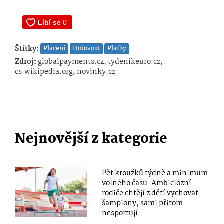
Štítky:
Placení
Hotovost
Platby
Zdroj:
globalpayments.cz, tydenikeuro.cz,
cs.wikipedia.org, novinky.cz
Nejnovější z kategorie
Pět kroužků týdně a minimum
volného času. Ambiciózní
rodiče chtějí z dětí vychovat
šampiony, sami přitom
nesportují