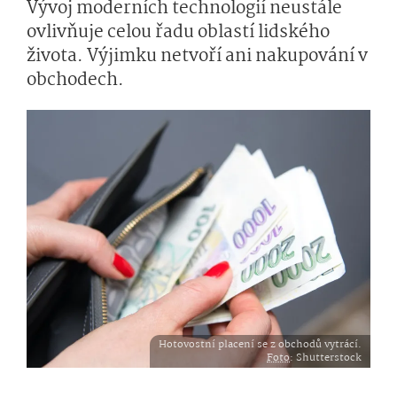
Vývoj moderních technologií neustále
ovlivňuje celou řadu oblastí lidského
života. Výjimku netvoří ani nakupování v
obchodech.
Hotovostní placení se z obchodů vytrácí.
Foto
: Shutterstock