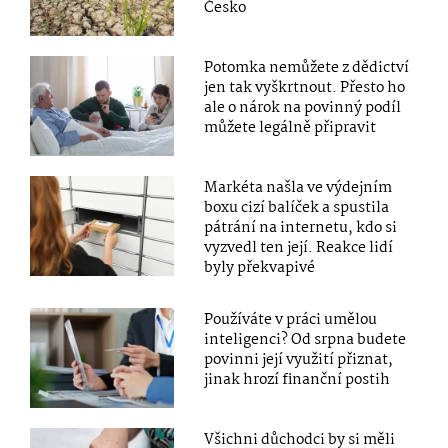
Česko
Potomka nemůžete z dědictví
jen tak vyškrtnout. Přesto ho
ale o nárok na povinný podíl
můžete legálně připravit
Markéta našla ve výdejním
boxu cizí balíček a spustila
pátrání na internetu, kdo si
vyzvedl ten její. Reakce lidí
byly překvapivé
Používáte v práci umělou
inteligenci? Od srpna budete
povinni její využití přiznat,
jinak hrozí finanční postih
Všichni důchodci by si měli