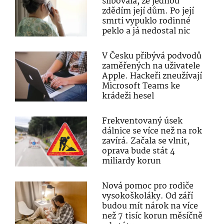
slibovala, že jednou
zdědím její dům. Po její
smrti vypuklo rodinné
peklo a já nedostal nic
V Česku přibývá podvodů
zaměřených na uživatele
Apple. Hackeři zneužívají
Microsoft Teams ke
krádeži hesel
Frekventovaný úsek
dálnice se více než na rok
zavírá. Začala se vlnit,
oprava bude stát 4
miliardy korun
Nová pomoc pro rodiče
vysokoškoláky. Od září
budou mít nárok na více
než 7 tisíc korun měsíčně