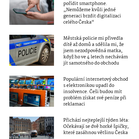
pořídit smartphone.
„Nemůžeme kvůli jedné
generaci brzdit digitalizaci
celého Česka“
Městská policie mi přivedla
dítě až domů a sdělila mi, že
jsem nezodpovědná matka,
když ho ve 4 letech nechávám
jít samotného do obchodu
Populární internetový obchod
s elektronikou upadl do
insolvence. Češi budou mít
problém získat své peníze při
reklamaci
Přichází nejteplejší týden léta:
Očekávají se dvě horké špičky,
které zasáhnou většinu Česka