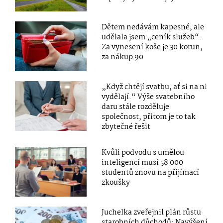
Dětem nedávám kapesné, ale
udělala jsem „ceník služeb“.
Za vynesení koše je 30 korun,
za nákup 90
„Když chtějí svatbu, ať si na ni
vydělají.“ Výše svatebního
daru stále rozděluje
společnost, přitom je to tak
zbytečné řešit
Kvůli podvodu s umělou
inteligencí musí 58 000
studentů znovu na přijímací
zkoušky
Juchelka zveřejnil plán růstu
starobních důchodů: Navýšení