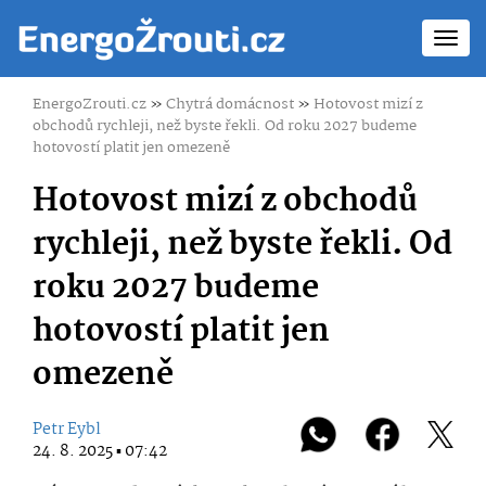
Toggl
navig
EnergoZrouti.cz
»
Chytrá domácnost
»
Hotovost mizí z
obchodů rychleji, než byste řekli. Od roku 2027 budeme
hotovostí platit jen omezeně
Hotovost mizí z obchodů
rychleji, než byste řekli. Od
roku 2027 budeme
hotovostí platit jen
omezeně
Petr Eybl
24. 8. 2025 ▪ 07:42