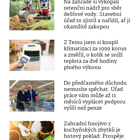
Na zahradě si vykopali
retenční nádrž pro sběr
dešťové vody. Stavební
úřad to zjistil a nařídil, ať ji
okamžitě zakopou
Z Temu jsem si koupil
klimatizaci za 1999 korun
a změřil, o kolik se sníží
teplota za dvě hodiny
plného výkonu
Do předčasného důchodu
nemusíte spěchat. Úřad
práce vám může až 11
měsíců vyplácet podporu
vyšší než penze
Zahradní hnojivo z
kuchyňských zbytků je
hotový poklad: Prospěje