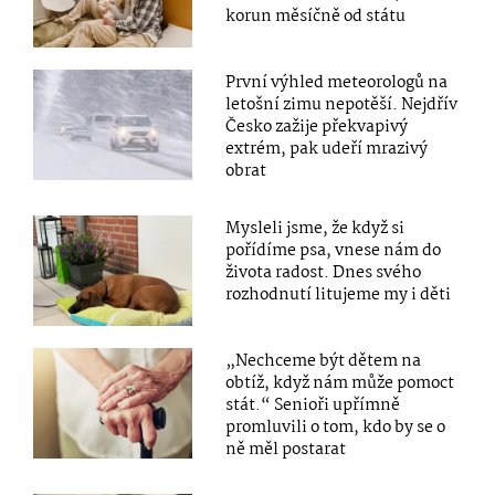
korun měsíčně od státu
První výhled meteorologů na
letošní zimu nepotěší. Nejdřív
Česko zažije překvapivý
extrém, pak udeří mrazivý
obrat
Mysleli jsme, že když si
pořídíme psa, vnese nám do
života radost. Dnes svého
rozhodnutí litujeme my i děti
„Nechceme být dětem na
obtíž, když nám může pomoct
stát.“ Senioři upřímně
promluvili o tom, kdo by se o
ně měl postarat