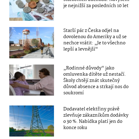
je nejnižší za posledních 10 let
Starší pár z Česka odjel na
dovolenou do Ameriky a už se
nechce vrátit: „Je to všechno
lepší a levnější“
„Rodinné důvody“ jako
omluvenka dítěte už nestačí.
Školy chtějí znát skutečný
důvod absence a strkají nos do
soukromí
Dodavatel elektřiny právě
zlevňuje zákazníkům dodávky
o 30 %. Nabídka platí jen do
konce roku