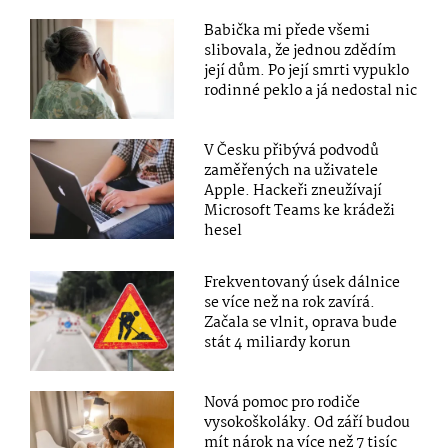
Babička mi přede všemi
slibovala, že jednou zdědím
její dům. Po její smrti vypuklo
rodinné peklo a já nedostal nic
V Česku přibývá podvodů
zaměřených na uživatele
Apple. Hackeři zneužívají
Microsoft Teams ke krádeži
hesel
Frekventovaný úsek dálnice
se více než na rok zavírá.
Začala se vlnit, oprava bude
stát 4 miliardy korun
Nová pomoc pro rodiče
vysokoškoláky. Od září budou
mít nárok na více než 7 tisíc