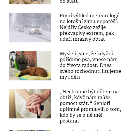
od státu
První výhled meteorologů
na letošní zimu nepotěší.
Nejdřív Česko zažije
překvapivý extrém, pak
udeří mrazivý obrat
Mysleli jsme, že když si
pořídíme psa, vnese nám
do života radost. Dnes
svého rozhodnutí litujeme
my i děti
„Nechceme být dětem na
obtíž, když nám může
pomoct stát.“ Senioři
upřímně promluvili o tom,
kdo by se o ně měl
postarat