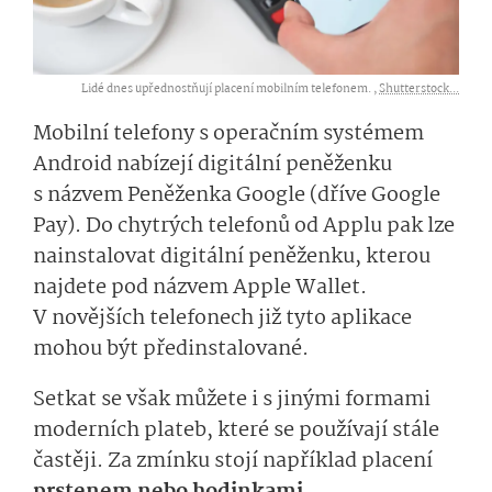
Lidé dnes upřednostňují placení mobilním telefonem. ,
Shutterstock...
Mobilní telefony s operačním systémem
Android nabízejí digitální peněženku
s názvem Peněženka Google (dříve Google
Pay). Do chytrých telefonů od Applu pak lze
nainstalovat digitální peněženku, kterou
najdete pod názvem Apple Wallet.
V novějších telefonech již tyto aplikace
mohou být předinstalované.
Setkat se však můžete i s jinými formami
moderních plateb, které se používají stále
častěji. Za zmínku stojí například placení
prstenem nebo hodinkami
.