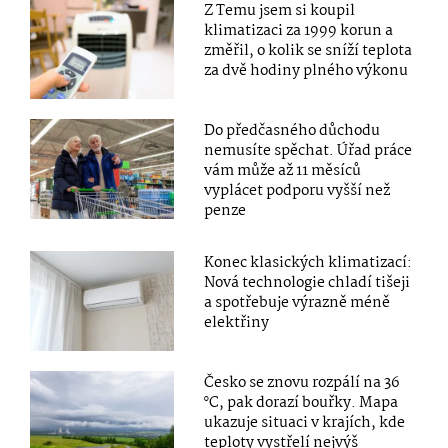
Z Temu jsem si koupil
klimatizaci za 1999 korun a
změřil, o kolik se sníží teplota
za dvě hodiny plného výkonu
Do předčasného důchodu
nemusíte spěchat. Úřad práce
vám může až 11 měsíců
vyplácet podporu vyšší než
penze
Konec klasických klimatizací:
Nová technologie chladí tišeji
a spotřebuje výrazně méně
elektřiny
Česko se znovu rozpálí na 36
°C, pak dorazí bouřky. Mapa
ukazuje situaci v krajích, kde
teploty vystřelí nejvýš