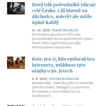
Nový trik podvodníků válcuje
celé Česko. Cílí hlavně na
důchodce, naletět ale může
úplně každý
21. 10. 2025 •
Marek Morafcsik
Do českého prostoru se šíří stále
promyšlenější forma podvodných výzev,
které nikdy nepřicházejí jen jako
bezvýznamné upozornění....
Kvíz: Jen ti, kdo vyrůstali bez
internetu, zvládnou tyto
otázky o 90. letech
6. 8. 2025 •
Monika Brešťanská
Devadesátky: zlaté časy dětství mileniálů
plné discmanů, Tamagoči a Spice Girls.
Pamatujete si ten zvláštní šustot
šusťákových...