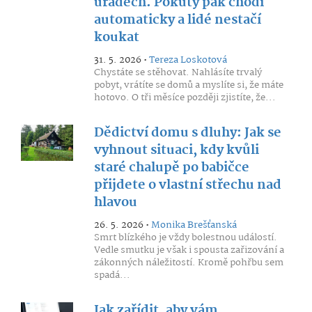
úřadech. Pokuty pak chodí
automaticky a lidé nestačí
koukat
31. 5. 2026 •
Tereza Loskotová
Chystáte se stěhovat. Nahlásíte trvalý
pobyt, vrátíte se domů a myslíte si, že máte
hotovo. O tři měsíce později zjistíte, že...
Dědictví domu s dluhy: Jak se
vyhnout situaci, kdy kvůli
staré chalupě po babičce
přijdete o vlastní střechu nad
hlavou
26. 5. 2026 •
Monika Brešťanská
Smrt blízkého je vždy bolestnou událostí.
Vedle smutku je však i spousta zařizování a
zákonných náležitostí. Kromě pohřbu sem
spadá...
Jak zařídit, aby vám