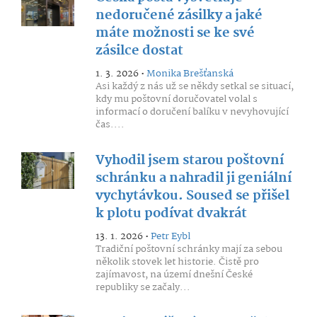
nedoručené zásilky a jaké
máte možnosti se ke své
zásilce dostat
1. 3. 2026 •
Monika Brešťanská
Asi každý z nás už se někdy setkal se situací,
kdy mu poštovní doručovatel volal s
informací o doručení balíku v nevyhovující
čas....
Vyhodil jsem starou poštovní
schránku a nahradil ji geniální
vychytávkou. Soused se přišel
k plotu podívat dvakrát
13. 1. 2026 •
Petr Eybl
Tradiční poštovní schránky mají za sebou
několik stovek let historie. Čistě pro
zajímavost, na území dnešní České
republiky se začaly...