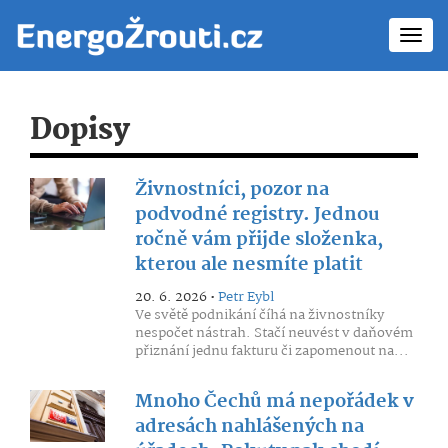
Toggl
navig
Dopisy
Živnostníci, pozor na
podvodné registry. Jednou
ročně vám přijde složenka,
kterou ale nesmíte platit
20. 6. 2026 •
Petr Eybl
Ve světě podnikání číhá na živnostníky
nespočet nástrah. Stačí neuvést v daňovém
přiznání jednu fakturu či zapomenout na...
Mnoho Čechů má nepořádek v
adresách nahlášených na