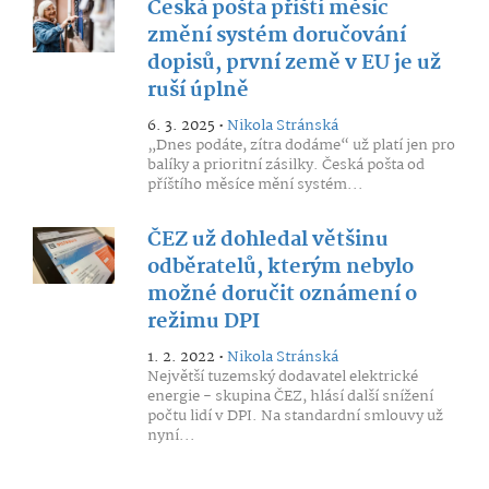
Česká pošta příští měsíc
změní systém doručování
dopisů, první země v EU je už
ruší úplně
6. 3. 2025 •
Nikola Stránská
„Dnes podáte, zítra dodáme“ už platí jen pro
balíky a prioritní zásilky. Česká pošta od
příštího měsíce mění systém...
ČEZ už dohledal většinu
odběratelů, kterým nebylo
možné doručit oznámení o
režimu DPI
1. 2. 2022 •
Nikola Stránská
Největší tuzemský dodavatel elektrické
energie - skupina ČEZ, hlásí další snížení
počtu lidí v DPI. Na standardní smlouvy už
nyní...