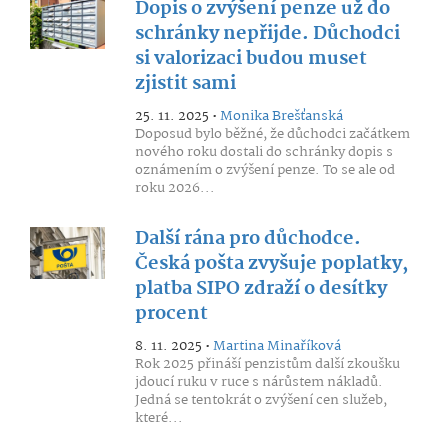
Dopis o zvýšení penze už do
schránky nepřijde. Důchodci
si valorizaci budou muset
zjistit sami
25. 11. 2025 •
Monika Brešťanská
Doposud bylo běžné, že důchodci začátkem
nového roku dostali do schránky dopis s
oznámením o zvýšení penze. To se ale od
roku 2026...
Další rána pro důchodce.
Česká pošta zvyšuje poplatky,
platba SIPO zdraží o desítky
procent
8. 11. 2025 •
Martina Minaříková
Rok 2025 přináší penzistům další zkoušku
jdoucí ruku v ruce s nárůstem nákladů.
Jedná se tentokrát o zvýšení cen služeb,
které...