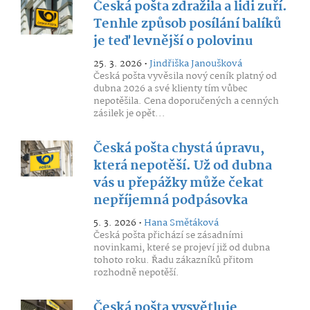
Česká pošta zdražila a lidi zuří.
Tenhle způsob posílání balíků
je teď levnější o polovinu
25. 3. 2026 •
Jindřiška Janoušková
Česká pošta vyvěsila nový ceník platný od
dubna 2026 a své klienty tím vůbec
nepotěšila. Cena doporučených a cenných
zásilek je opět...
Česká pošta chystá úpravu,
která nepotěší. Už od dubna
vás u přepážky může čekat
nepříjemná podpásovka
5. 3. 2026 •
Hana Smětáková
Česká pošta přichází se zásadními
novinkami, které se projeví již od dubna
tohoto roku. Řadu zákazníků přitom
rozhodně nepotěší.
Česká pošta vysvětluje