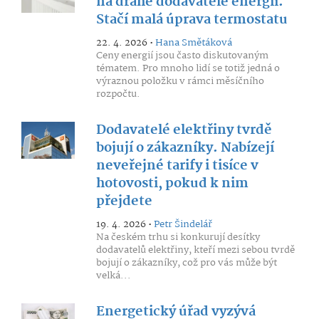
na drahé dodavatele energií.
Stačí malá úprava termostatu
22. 4. 2026 •
Hana Smětáková
Ceny energií jsou často diskutovaným
tématem. Pro mnoho lidí se totiž jedná o
výraznou položku v rámci měsíčního
rozpočtu.
Dodavatelé elektřiny tvrdě
bojují o zákazníky. Nabízejí
neveřejné tarify i tisíce v
hotovosti, pokud k nim
přejdete
19. 4. 2026 •
Petr Šindelář
Na českém trhu si konkurují desítky
dodavatelů elektřiny, kteří mezi sebou tvrdě
bojují o zákazníky, což pro vás může být
velká...
Energetický úřad vyzývá