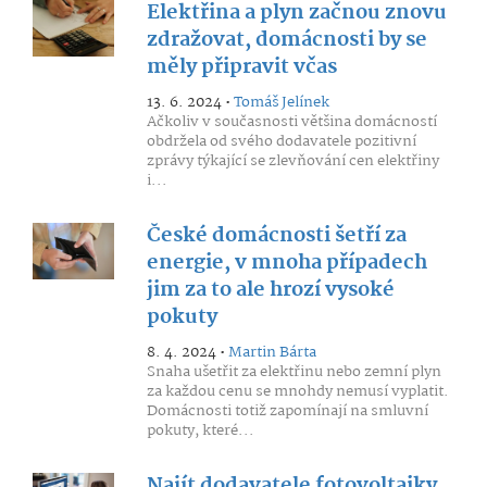
Elektřina a plyn začnou znovu
zdražovat, domácnosti by se
měly připravit včas
13. 6. 2024 •
Tomáš Jelínek
Ačkoliv v současnosti většina domácností
obdržela od svého dodavatele pozitivní
zprávy týkající se zlevňování cen elektřiny
i...
České domácnosti šetří za
energie, v mnoha případech
jim za to ale hrozí vysoké
pokuty
8. 4. 2024 •
Martin Bárta
Snaha ušetřit za elektřinu nebo zemní plyn
za každou cenu se mnohdy nemusí vyplatit.
Domácnosti totiž zapomínají na smluvní
pokuty, které...
Najít dodavatele fotovoltaiky