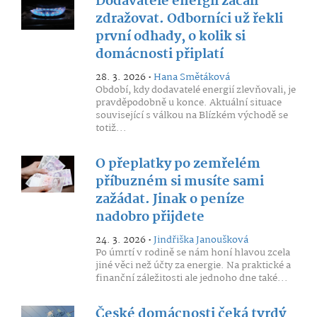
Dodavatelé energií začali
zdražovat. Odborníci už řekli
první odhady, o kolik si
domácnosti připlatí
28. 3. 2026 •
Hana Smětáková
Období, kdy dodavatelé energií zlevňovali, je
pravděpodobně u konce. Aktuální situace
související s válkou na Blízkém východě se
totiž...
O přeplatky po zemřelém
příbuzném si musíte sami
zažádat. Jinak o peníze
nadobro přijdete
24. 3. 2026 •
Jindřiška Janoušková
Po úmrtí v rodině se nám honí hlavou zcela
jiné věci než účty za energie. Na praktické a
finanční záležitosti ale jednoho dne také...
České domácnosti čeká tvrdý