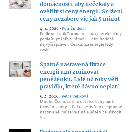
domácnosti, aby nečekaly a
ověřily si ceny energií. Snížení
ceny nezabere víc jak 5 minut
4. 4. 2026 •
Petr Šindelář
Podle statistik Eurostatu jsou ceny elektřiny
podle kupní síly v rámci EU dlouhodobě
nejvyšší právě v Česku. Za energie tedy
české...
Špatně nastavená fixace
energií umí zruinovat
peněženku. Lidé už roky věří
pravidlu, které dávno neplatí
3. 4. 2026 •
Petra Velíková
Mnoho Čechů se čím dál více uchyluje k
fixování energií. Pokud je ovšem nesprávně
nastavené, může ve finále ještě více uškodit.
V...