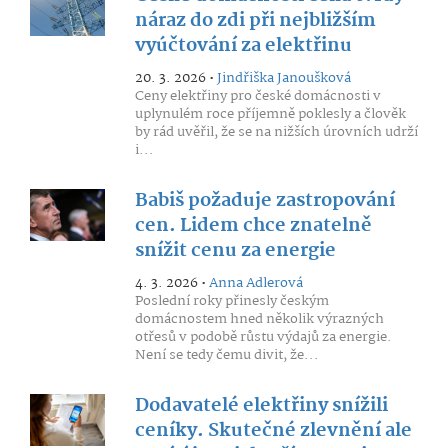
náraz do zdi při nejbližším
vyúčtování za elektřinu
20. 3. 2026 •
Jindřiška Janoušková
Ceny elektřiny pro české domácnosti v
uplynulém roce příjemně poklesly a člověk
by rád uvěřil, že se na nižších úrovních udrží
i...
Babiš požaduje zastropování
cen. Lidem chce znatelně
snížit cenu za energie
4. 3. 2026 •
Anna Adlerová
Poslední roky přinesly českým
domácnostem hned několik výrazných
otřesů v podobě růstu výdajů za energie.
Není se tedy čemu divit, že...
Dodavatelé elektřiny snížili
ceníky. Skutečné zlevnění ale