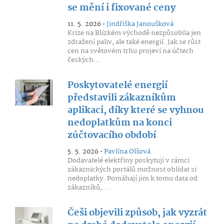
se mění i fixované ceny
11. 5. 2026 •
Jindřiška Janoušková
Krize na Blízkém východě nezpůsobila jen
zdražení paliv, ale také energií. Jak se růst
cen na světovém trhu projeví na účtech
českých...
Poskytovatelé energií
představili zákazníkům
aplikaci, díky které se vyhnou
nedoplatkům na konci
zúčtovacího období
5. 5. 2026 •
Pavlína Olšová
Dodavatelé elektřiny poskytují v rámci
zákaznických portálů možnost ohlídat si
nedoplatky. Pomáhají jim k tomu data od
zákazníků,...
Češi objevili způsob, jak vyzrát