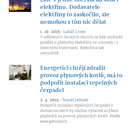
Lidé v jedné obci začali sdílet
elektřinu. Dodavatele
elektřiny to zaskočilo, ale
nemohou s tím nic dělat
1. 10. 2025 •
Lukáš Srnec
V některých českých obcích se lidé rozhodli
podělit o přebytky elektřiny se sousedy i s
obecními budovami. Elektřina tak
nevyužitě...
Energetici chtějí zdražit
provoz plynových kotlů, má to
podpořit instalaci tepelných
čerpadel
2. 4. 2025 •
Tomáš Jelínek
Podpořit instalaci tepelných čerpadel v
domácnostech by mohlo výrazné zvýšení
poplatků za provoz plynových kotlů. Podle
energetických...