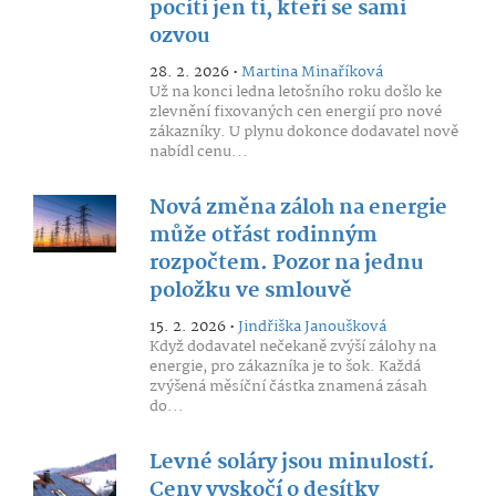
pocítí jen ti, kteří se sami
ozvou
28. 2. 2026 •
Martina Minaříková
Už na konci ledna letošního roku došlo ke
zlevnění fixovaných cen energií pro nové
zákazníky. U plynu dokonce dodavatel nově
nabídl cenu...
Nová změna záloh na energie
může otřást rodinným
rozpočtem. Pozor na jednu
položku ve smlouvě
15. 2. 2026 •
Jindřiška Janoušková
Když dodavatel nečekaně zvýší zálohy na
energie, pro zákazníka je to šok. Každá
zvýšená měsíční částka znamená zásah
do...
Levné soláry jsou minulostí.
Ceny vyskočí o desítky