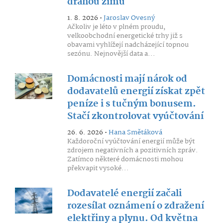
drahou zimu
1. 8. 2026 •
Jaroslav Ovesný
Ačkoliv je léto v plném proudu,
velkoobchodní energetické trhy již s
obavami vyhlížejí nadcházející topnou
sezónu. Nejnovější data a...
Domácnosti mají nárok od
dodavatelů energií získat zpět
peníze i s tučným bonusem.
Stačí zkontrolovat vyúčtování
26. 6. 2026 •
Hana Smětáková
Každoroční vyúčtování energií může být
zdrojem negativních a pozitivních zpráv.
Zatímco některé domácnosti mohou
překvapit vysoké...
Dodavatelé energií začali
rozesílat oznámení o zdražení
elektřiny a plynu. Od května