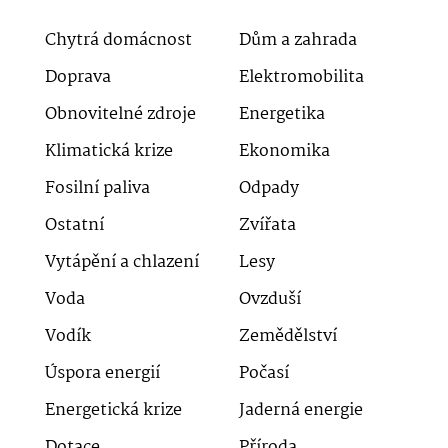
Chytrá domácnost
Dům a zahrada
Doprava
Elektromobilita
Obnovitelné zdroje
Energetika
Klimatická krize
Ekonomika
Fosilní paliva
Odpady
Ostatní
Zvířata
Vytápění a chlazení
Lesy
Voda
Ovzduší
Vodík
Zemědělství
Úspora energií
Počasí
Energetická krize
Jaderná energie
Dotace
Příroda