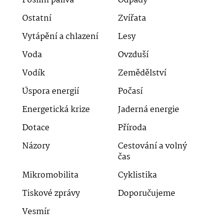
Fosilní paliva
Odpady
Ostatní
Zvířata
Vytápění a chlazení
Lesy
Voda
Ovzduší
Vodík
Zemědělství
Úspora energií
Počasí
Energetická krize
Jaderná energie
Dotace
Příroda
Názory
Cestování a volný
čas
Mikromobilita
Cyklistika
Tiskové zprávy
Doporučujeme
Vesmír