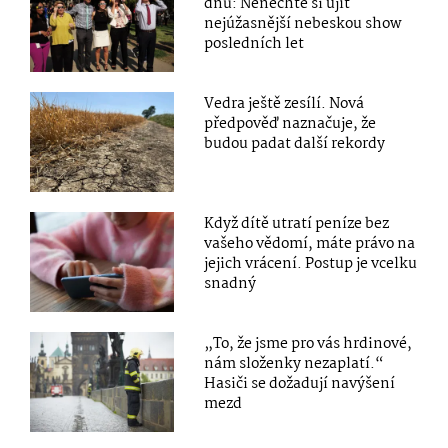
dnů: Nenechte si ujít
nejúžasnější nebeskou show
posledních let
Vedra ještě zesílí. Nová
předpověď naznačuje, že
budou padat další rekordy
Když dítě utratí peníze bez
vašeho vědomí, máte právo na
jejich vrácení. Postup je vcelku
snadný
„To, že jsme pro vás hrdinové,
nám složenky nezaplatí.“
Hasiči se dožadují navýšení
mezd