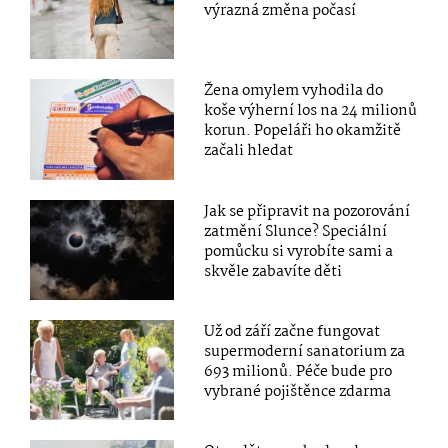
výrazná změna počasí
Žena omylem vyhodila do
koše výherní los na 24 milionů
korun. Popeláři ho okamžitě
začali hledat
Jak se připravit na pozorování
zatmění Slunce? Speciální
pomůcku si vyrobíte sami a
skvěle zabavíte děti
Už od září začne fungovat
supermoderní sanatorium za
693 milionů. Péče bude pro
vybrané pojištěnce zdarma