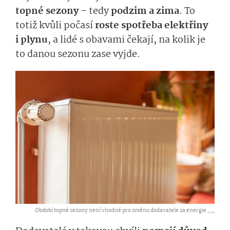
topné sezony
– tedy
podzim a zima
. To
totiž kvůli počasí
roste spotřeba elektřiny
i plynu
, a lidé s obavami čekají, na kolik je
to danou sezonu zase vyjde.
Období topné sezony není vhodné pro změnu dodavatele za energie ,
...