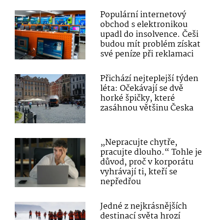
Populární internetový
obchod s elektronikou
upadl do insolvence. Češi
budou mít problém získat
své peníze při reklamaci
Přichází nejteplejší týden
léta: Očekávají se dvě
horké špičky, které
zasáhnou většinu Česka
„Nepracujte chytře,
pracujte dlouho.“ Tohle je
důvod, proč v korporátu
vyhrávají ti, kteří se
nepředřou
Jedné z nejkrásnějších
destinací světa hrozí