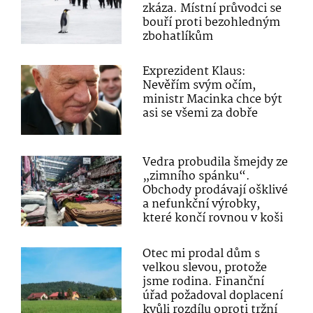
zkáza. Místní průvodci se
bouří proti bezohledným
zbohatlíkům
Exprezident Klaus:
Nevěřím svým očím,
ministr Macinka chce být
asi se všemi za dobře
Vedra probudila šmejdy ze
„zimního spánku“.
Obchody prodávají ošklivé
a nefunkční výrobky,
které končí rovnou v koši
Otec mi prodal dům s
velkou slevou, protože
jsme rodina. Finanční
úřad požadoval doplacení
kvůli rozdílu oproti tržní