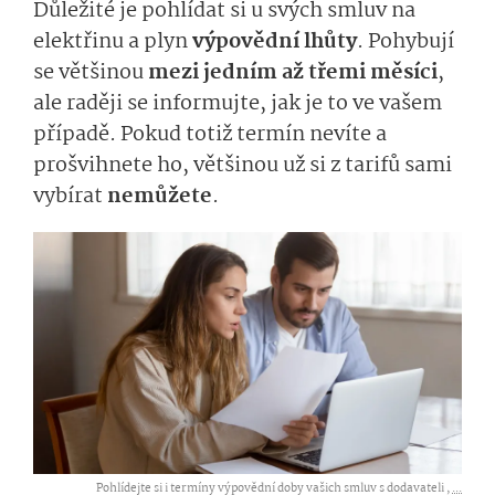
Důležité je pohlídat si u svých smluv na
elektřinu a plyn
výpovědní lhůty
. Pohybují
se většinou
mezi jedním až třemi měsíci
,
ale raději se informujte, jak je to ve vašem
případě. Pokud totiž termín nevíte a
prošvihnete ho, většinou už si z tarifů sami
vybírat
nemůžete
.
Pohlídejte si i termíny výpovědní doby vašich smluv s dodavateli ,
...