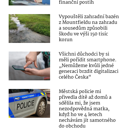
finanční postih
Vypouštěli zahradní bazén
z Mountfieldu na zahradu
a sousedům způsobili
škodu ve výši 150 tisíc
korun
Všichni důchodci by si
měli pořídit smartphone.
„Nemůžeme kvůli jedné
generaci brzdit digitalizaci
celého Česka“
Městská policie mi
přivedla dítě až domů a
sdělila mi, že jsem
nezodpovědná matka,
když ho ve 4 letech
nechávám jít samotného
do obchodu