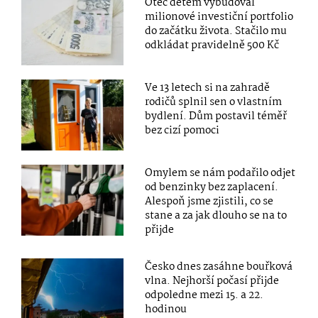
Otec dětem vybudoval
milionové investiční portfolio
do začátku života. Stačilo mu
odkládat pravidelně 500 Kč
Ve 13 letech si na zahradě
rodičů splnil sen o vlastním
bydlení. Dům postavil téměř
bez cizí pomoci
Omylem se nám podařilo odjet
od benzinky bez zaplacení.
Alespoň jsme zjistili, co se
stane a za jak dlouho se na to
přijde
Česko dnes zasáhne bouřková
vlna. Nejhorší počasí přijde
odpoledne mezi 15. a 22.
hodinou