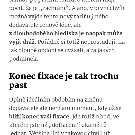
sáhnou po prvním tarifu, o kterém mají
pocit, že je „zachrání“. A ano, v první chvíli
možná vyjde tento nový tarif u jiného
dodavatele cenově lépe, ale
z dlouhodobého hlediska je naopak může
vyjít dráž
. Pořádně si totiž neprostudují, na
jak dlouhé období se uvázali, a za jakých
podmínek.
Konec fixace je tak trochu
past
Úplně ideálním obdobím na změnu
dodavatele ale není ani moment, kdy už se
blíží konec vaší fixace
. Jde totiž o bod, ve
kterém jste už „dotlačeni“ okamžitě
jednat. Většina lidí v takovou chvíli už