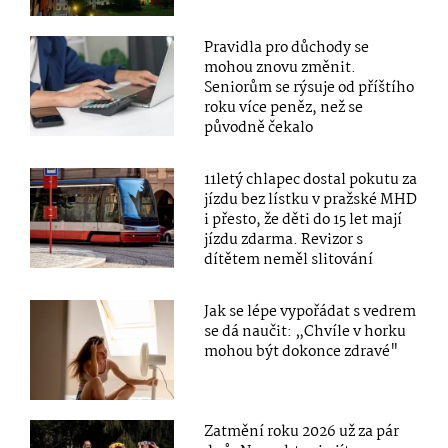
Pravidla pro důchody se
mohou znovu změnit.
Seniorům se rýsuje od příštího
roku více peněz, než se
původně čekalo
11letý chlapec dostal pokutu za
jízdu bez lístku v pražské MHD
i přesto, že děti do 15 let mají
jízdu zdarma. Revizor s
dítětem neměl slitování
Jak se lépe vypořádat s vedrem
se dá naučit: „Chvíle v horku
mohou být dokonce zdravé"
Zatmění roku 2026 už za pár