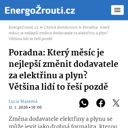
Toggl
navig
EnergoZrouti.cz
»
Chytrá domácnost
»
Poradna: Který
měsíc je nejlepší změnit dodavatele za elektřinu a plyn?
Většina lidí to řeší pozdě
Poradna: Který měsíc je
nejlepší změnit dodavatele
za elektřinu a plyn?
Většina lidí to řeší pozdě
Lucie Mateová
11. 1. 2026 ▪ 19:06
Změna dodavatele elektřiny a plynu se
může jevit jako drobná formalita, kterou