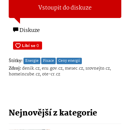
Vstoupit do diskuze
Diskuze
Štítky:
Energie
Fixace
Ceny energií
Zdroj:
denik.cz, eru.gov.cz, mesec.cz, srovnejto.cz,
homeincube.cz, ote-cr.cz
Nejnovější z kategorie