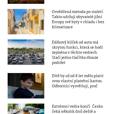
Osvědčená metoda po staletí:
Takto udržují obyvatelé jižní
Evropy své byty v chladu i bez
klimatizace
Dálkový klíček od auta má
skrytou funkci, která se hodí
zejména v těchto vedrech.
Stačí jedno tlačítko dlouze
podržet
Dítě by už od 8 let mělo platit
svou vlastní platební kartou.
Odborníci vysvětlují, proč
Extrémní vedra končí. Česko
čeká několik dnů deště a