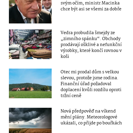
svým očím, ministr Macinka
chce být asi se všemi za dobře
Vedra probudila šmejdy ze
„zimního spánku“. Obchody
prodávají ošklivé a nefunkční
výrobky, které končí rovnou v
koši
Otec mi prodal dům s velkou
slevou, protože jsme rodina.
Finanční úřad požadoval
doplacení kvůli rozdílu oproti
tržní ceně
Nová předpověď na víkend
mění plány. Meteorologové
ukázali, co přijde po bouřkách