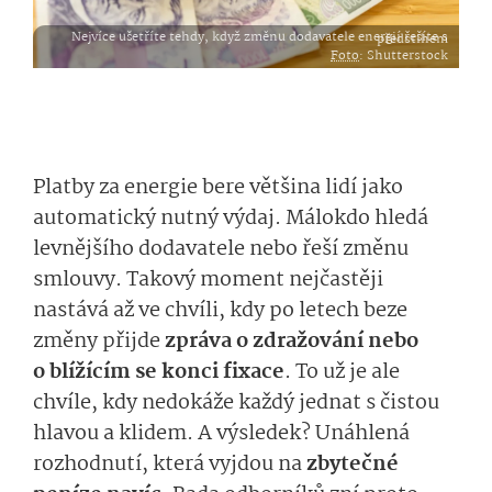
Nejvíce ušetříte tehdy, když změnu dodavatele energií řešíte s předstihem
Foto
: Shutterstock
Platby za energie bere většina lidí jako
automatický nutný výdaj. Málokdo hledá
levnějšího dodavatele nebo řeší změnu
smlouvy. Takový moment nejčastěji
nastává až ve chvíli, kdy po letech beze
změny přijde
zpráva o zdražování nebo
o blížícím se konci fixace
. To už je ale
chvíle, kdy nedokáže každý jednat s čistou
hlavou a klidem. A výsledek? Unáhlená
rozhodnutí, která vyjdou na
zbytečné