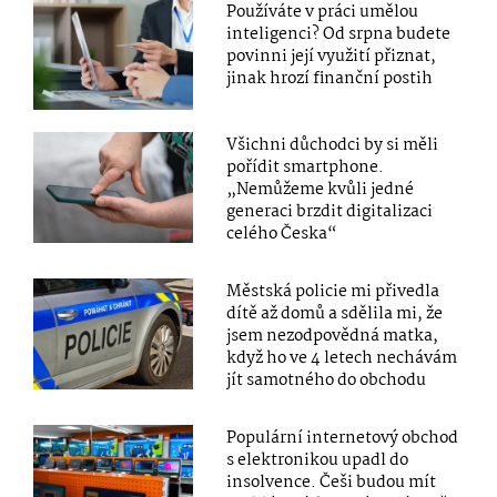
Používáte v práci umělou
inteligenci? Od srpna budete
povinni její využití přiznat,
jinak hrozí finanční postih
Všichni důchodci by si měli
pořídit smartphone.
„Nemůžeme kvůli jedné
generaci brzdit digitalizaci
celého Česka“
Městská policie mi přivedla
dítě až domů a sdělila mi, že
jsem nezodpovědná matka,
když ho ve 4 letech nechávám
jít samotného do obchodu
Populární internetový obchod
s elektronikou upadl do
insolvence. Češi budou mít