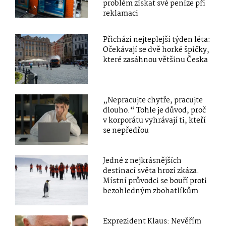
problém získat své peníze při
reklamaci
Přichází nejteplejší týden léta:
Očekávají se dvě horké špičky,
které zasáhnou většinu Česka
„Nepracujte chytře, pracujte
dlouho.“ Tohle je důvod, proč
v korporátu vyhrávají ti, kteří
se nepředřou
Jedné z nejkrásnějších
destinací světa hrozí zkáza.
Místní průvodci se bouří proti
bezohledným zbohatlíkům
Exprezident Klaus: Nevěřím