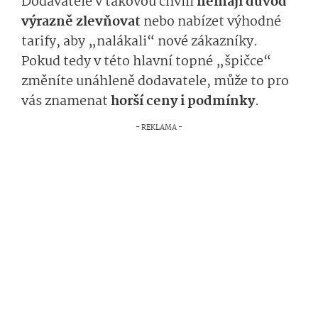
Dodavatelé v takovou chvíli
nemají důvod
výrazně zlevňovat
nebo nabízet výhodné
tarify, aby „nalákali“ nové zákazníky.
Pokud tedy v této hlavní topné „špičce“
změníte unáhleně dodavatele, může to pro
vás znamenat
horší ceny i podmínky
.