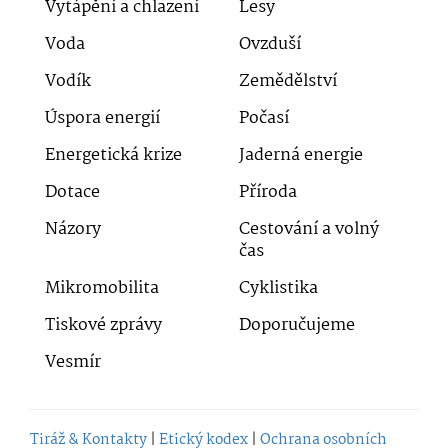
Vytápění a chlazení
Lesy
Voda
Ovzduší
Vodík
Zemědělství
Úspora energií
Počasí
Energetická krize
Jaderná energie
Dotace
Příroda
Názory
Cestování a volný
čas
Mikromobilita
Cyklistika
Tiskové zprávy
Doporučujeme
Vesmír
Tiráž & Kontakty
|
Etický kodex
|
Ochrana osobních