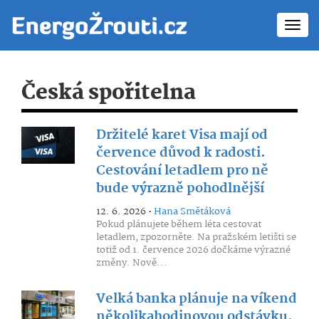
Toggl
navig
Česká spořitelna
Držitelé karet Visa mají od
července důvod k radosti.
Cestování letadlem pro ně
bude výrazně pohodlnější
12. 6. 2026 •
Hana Smětáková
Pokud plánujete během léta cestovat
letadlem, zpozorněte. Na pražském letišti se
totiž od 1. července 2026 dočkáme výrazné
změny. Nově...
Velká banka plánuje na víkend
několikahodinovou odstávku.