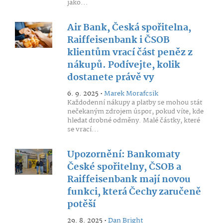
jako...
Air Bank, Česká spořitelna,
Raiffeisenbank i ČSOB
klientům vrací část peněz z
nákupů. Podívejte, kolik
dostanete právě vy
6. 9. 2025 •
Marek Morafcsik
Každodenní nákupy a platby se mohou stát
nečekaným zdrojem úspor, pokud víte, kde
hledat drobné odměny. Malé částky, které
se vrací...
Upozornění: Bankomaty
České spořitelny, ČSOB a
Raiffeisenbank mají novou
funkci, která Čechy zaručeně
potěší
29. 8. 2025 •
Dan Bright