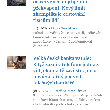
od července nepříjemné
překvapení. Nový limit
zkomplikuje cestování
tisícům lidí
1. 5. 2026 •
Marta Smolíková
Pokud jste vášnivými cestovateli, určitě vám
benefit letištních salónků nezůstal
zapovězený. Významně zpříjemňoval
čekání na...
Velká česká banka varuje:
Když zazní v telefonu jedna z
vět, okamžitě zavěste. Jde o
nový zákeřný podvod
falešných bankéřů
30. 4. 2026 •
Kateřina Matoušková
Bojíte se zvedat cizí čísla, protože jste slyšeli
množství historek o tom, jak lidé ve vašem
okolí mluvili s podvodníky, kteří se...