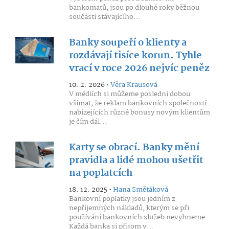
bankomatů, jsou po dlouhé roky běžnou
součástí stávajícího...
Banky soupeří o klienty a
rozdávají tisíce korun. Tyhle
vrací v roce 2026 nejvíc peněz
10. 2. 2026 •
Věra Krausová
V médiích si můžeme poslední dobou
všímat, že reklam bankovních společností
nabízejících různé bonusy novým klientům
je čím dál...
Karty se obrací. Banky mění
pravidla a lidé mohou ušetřit
na poplatcích
18. 12. 2025 •
Hana Smětáková
Bankovní poplatky jsou jedním z
nepříjemných nákladů, kterým se při
používání bankovních služeb nevyhneme.
Každá banka si přitom v...