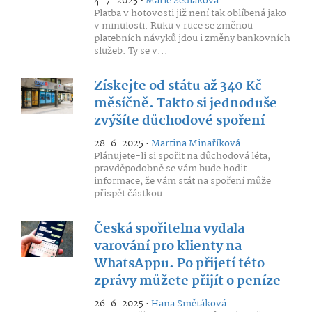
4. 7. 2025 •
Marie Sedláková
Platba v hotovosti již není tak oblíbená jako
v minulosti. Ruku v ruce se změnou
platebních návyků jdou i změny bankovních
služeb. Ty se v...
Získejte od státu až 340 Kč
měsíčně. Takto si jednoduše
zvýšíte důchodové spoření
28. 6. 2025 •
Martina Minaříková
Plánujete-li si spořit na důchodová léta,
pravděpodobně se vám bude hodit
informace, že vám stát na spoření může
přispět částkou...
Česká spořitelna vydala
varování pro klienty na
WhatsAppu. Po přijetí této
zprávy můžete přijít o peníze
26. 6. 2025 •
Hana Smětáková