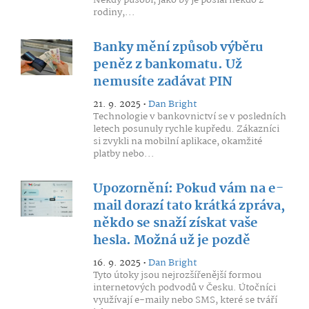
Někdy působí, jako by je poslal někdo z
rodiny,...
Banky mění způsob výběru
peněz z bankomatu. Už
nemusíte zadávat PIN
21. 9. 2025 •
Dan Bright
Technologie v bankovnictví se v posledních
letech posunuly rychle kupředu. Zákazníci
si zvykli na mobilní aplikace, okamžité
platby nebo...
Upozornění: Pokud vám na e-
mail dorazí tato krátká zpráva,
někdo se snaží získat vaše
hesla. Možná už je pozdě
16. 9. 2025 •
Dan Bright
Tyto útoky jsou nejrozšířenější formou
internetových podvodů v Česku. Útočníci
využívají e-maily nebo SMS, které se tváří