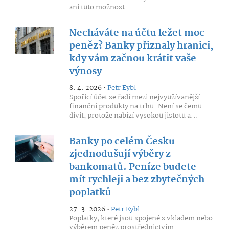
ani tuto možnost...
Necháváte na účtu ležet moc
peněz? Banky přiznaly hranici,
kdy vám začnou krátit vaše
výnosy
8. 4. 2026 •
Petr Eybl
Spořicí účet se řadí mezi nejvyužívanější
finanční produkty na trhu. Není se čemu
divit, protože nabízí vysokou jistotu a...
Banky po celém Česku
zjednodušují výběry z
bankomatů. Peníze budete
mít rychleji a bez zbytečných
poplatků
27. 3. 2026 •
Petr Eybl
Poplatky, které jsou spojené s vkladem nebo
výběrem peněz prostřednictvím