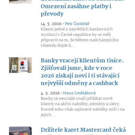
Omezení zasáhne platby i
převody
14. 5. 2026 •
Petr Šindelář
Klienti jedné z největších bankovních
institucí v České republice by se měli
připravit na to, že během nadcházejícího
víkendu dojde k...
Banky vracejí klientům tisíce.
Zjišťovali jsme, kde v roce
2026 získají noví i ti stávající
nejvyšší odměny a cashback
4. 5. 2026 •
Hana Smětáková
Banky se neustále snaží přilákat nové
klienty na akční nabídky, odměny a slevy.
Kromě toho však zajímavé nabídky míří i na
jejich...
Držitele karet Mastercard čeká