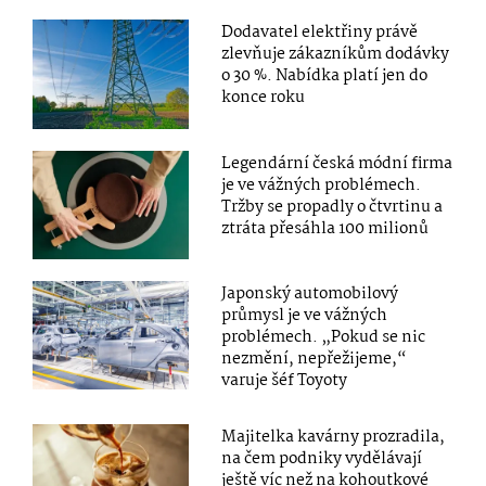
Dodavatel elektřiny právě
zlevňuje zákazníkům dodávky
o 30 %. Nabídka platí jen do
konce roku
Legendární česká módní firma
je ve vážných problémech.
Tržby se propadly o čtvrtinu a
ztráta přesáhla 100 milionů
Japonský automobilový
průmysl je ve vážných
problémech. „Pokud se nic
nezmění, nepřežijeme,“
varuje šéf Toyoty
Majitelka kavárny prozradila,
na čem podniky vydělávají
ještě víc než na kohoutkové