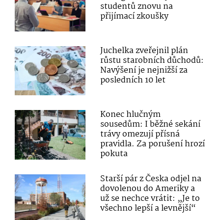
studentů znovu na
přijímací zkoušky
Juchelka zveřejnil plán
růstu starobních důchodů:
Navýšení je nejnižší za
posledních 10 let
Konec hlučným
sousedům: I běžné sekání
trávy omezují přísná
pravidla. Za porušení hrozí
pokuta
Starší pár z Česka odjel na
dovolenou do Ameriky a
už se nechce vrátit: „Je to
všechno lepší a levnější“