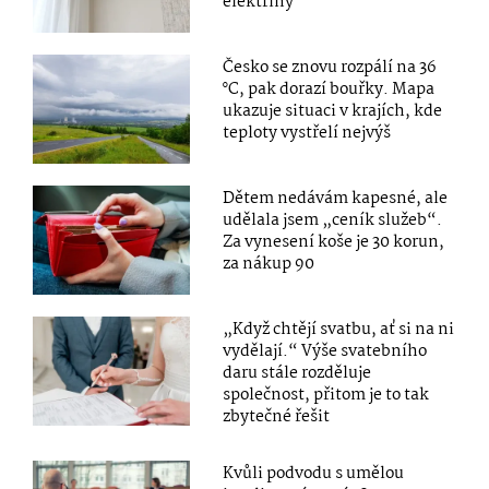
elektřiny
Česko se znovu rozpálí na 36
°C, pak dorazí bouřky. Mapa
ukazuje situaci v krajích, kde
teploty vystřelí nejvýš
Dětem nedávám kapesné, ale
udělala jsem „ceník služeb“.
Za vynesení koše je 30 korun,
za nákup 90
„Když chtějí svatbu, ať si na ni
vydělají.“ Výše svatebního
daru stále rozděluje
společnost, přitom je to tak
zbytečné řešit
Kvůli podvodu s umělou