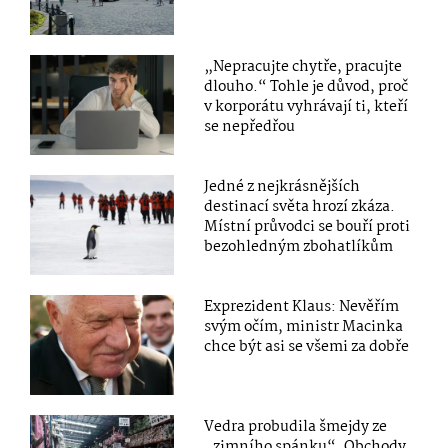
„Nepracujte chytře, pracujte
dlouho.“ Tohle je důvod, proč
v korporátu vyhrávají ti, kteří
se nepředřou
Jedné z nejkrásnějších
destinací světa hrozí zkáza.
Místní průvodci se bouří proti
bezohledným zbohatlíkům
Exprezident Klaus: Nevěřím
svým očím, ministr Macinka
chce být asi se všemi za dobře
Vedra probudila šmejdy ze
„zimního spánku“. Obchody