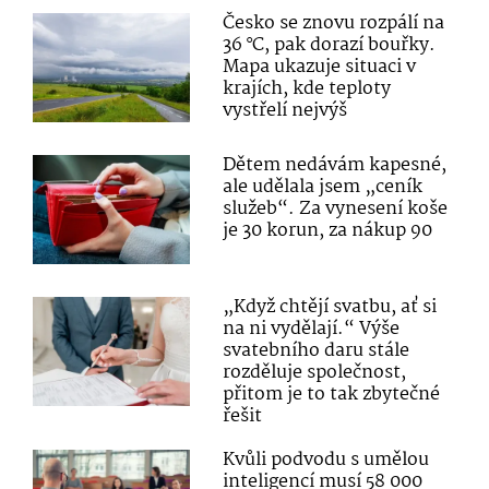
Česko se znovu rozpálí na
36 °C, pak dorazí bouřky.
Mapa ukazuje situaci v
krajích, kde teploty
vystřelí nejvýš
Dětem nedávám kapesné,
ale udělala jsem „ceník
služeb“. Za vynesení koše
je 30 korun, za nákup 90
„Když chtějí svatbu, ať si
na ni vydělají.“ Výše
svatebního daru stále
rozděluje společnost,
přitom je to tak zbytečné
řešit
Kvůli podvodu s umělou
inteligencí musí 58 000