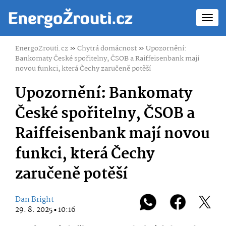
Toggl
navig
EnergoZrouti.cz
»
Chytrá domácnost
»
Upozornění:
Bankomaty České spořitelny, ČSOB a Raiffeisenbank mají
novou funkci, která Čechy zaručeně potěší
Upozornění: Bankomaty
České spořitelny, ČSOB a
Raiffeisenbank mají novou
funkci, která Čechy
zaručeně potěší
Dan Bright
29. 8. 2025 ▪ 10:16