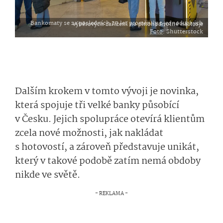
Bankomaty se za posledních 20 let proměnily z jednoduchých výběrových zařízení na plnohodnotné nástroje
Foto
: Shutterstock
Dalším krokem v tomto vývoji je novinka,
která spojuje tři velké banky působící
v Česku. Jejich spolupráce otevírá klientům
zcela nové možnosti, jak nakládat
s hotovostí, a zároveň představuje unikát,
který v takové podobě zatím nemá obdoby
nikde ve světě.