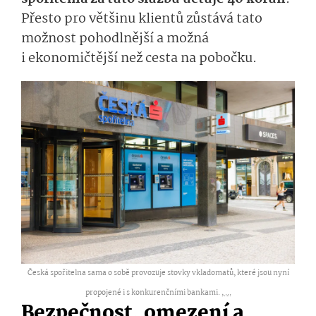
Přesto pro většinu klientů zůstává tato
možnost pohodlnější a možná
i ekonomičtější než cesta na pobočku.
Česká spořitelna sama o sobě provozuje stovky vkladomatů, které jsou nyní
propojené i s konkurenčními bankami. ,
...
Bezpečnost, omezení a