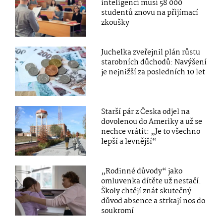
inteligencí musí 58 000
studentů znovu na přijímací
zkoušky
Juchelka zveřejnil plán růstu
starobních důchodů: Navýšení
je nejnižší za posledních 10 let
Starší pár z Česka odjel na
dovolenou do Ameriky a už se
nechce vrátit: „Je to všechno
lepší a levnější“
„Rodinné důvody“ jako
omluvenka dítěte už nestačí.
Školy chtějí znát skutečný
důvod absence a strkají nos do
soukromí