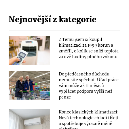
Nejnovější z kategorie
Z Temu jsem si koupil
klimatizaci za 1999 korun a
změřil, o kolik se sníží teplota
za dvě hodiny plného výkonu
Do předčasného důchodu
nemusíte spěchat. Úřad práce
vám může až 11 měsíců
vyplácet podporu vyšší než
penze
Konec klasických klimatizací:
Nová technologie chladí tišeji
a spotřebuje výrazně méně