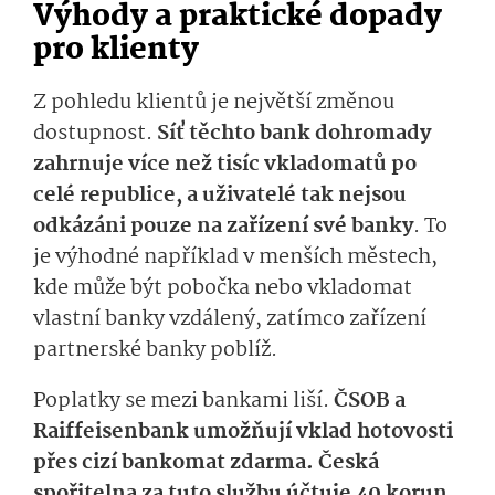
Výhody a praktické dopady
pro klienty
Z pohledu klientů je největší změnou
dostupnost.
Síť těchto bank dohromady
zahrnuje více než tisíc vkladomatů po
celé republice, a uživatelé tak nejsou
odkázáni pouze na zařízení své banky
. To
je výhodné například v menších městech,
kde může být pobočka nebo vkladomat
vlastní banky vzdálený, zatímco zařízení
partnerské banky poblíž.
Poplatky se mezi bankami liší.
ČSOB a
Raiffeisenbank umožňují vklad hotovosti
přes cizí bankomat zdarma. Česká
spořitelna za tuto službu účtuje 40 korun
.