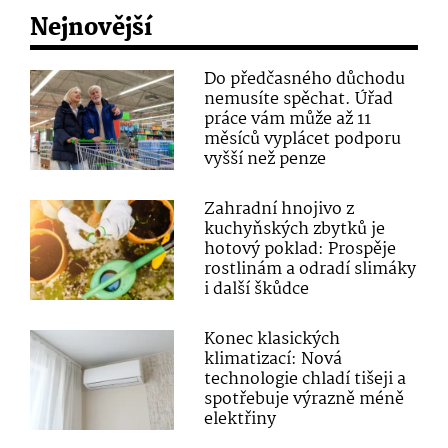
Nejnovější
Do předčasného důchodu
nemusíte spěchat. Úřad
práce vám může až 11
měsíců vyplácet podporu
vyšší než penze
Zahradní hnojivo z
kuchyňských zbytků je
hotový poklad: Prospěje
rostlinám a odradí slimáky
i další škůdce
Konec klasických
klimatizací: Nová
technologie chladí tišeji a
spotřebuje výrazně méně
elektřiny