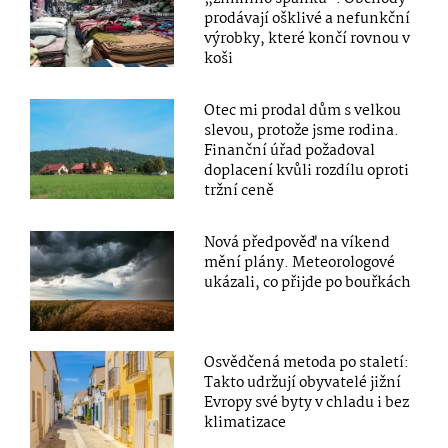
prodávají ošklivé a nefunkční
výrobky, které končí rovnou v
koši
Otec mi prodal dům s velkou
slevou, protože jsme rodina.
Finanční úřad požadoval
doplacení kvůli rozdílu oproti
tržní ceně
Nová předpověď na víkend
mění plány. Meteorologové
ukázali, co přijde po bouřkách
Osvědčená metoda po staletí:
Takto udržují obyvatelé jižní
Evropy své byty v chladu i bez
klimatizace