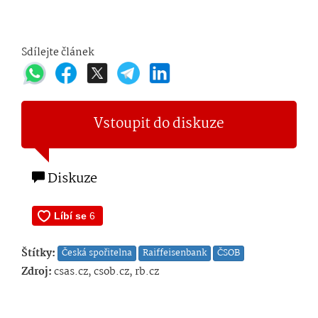
Sdílejte článek
Vstoupit do diskuze
Diskuze
Štítky:
Česká spořitelna
Raiffeisenbank
ČSOB
Zdroj:
csas.cz, csob.cz, rb.cz