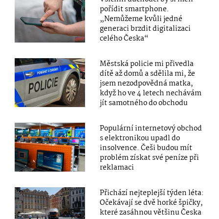
pořídit smartphone.
„Nemůžeme kvůli jedné
generaci brzdit digitalizaci
celého Česka“
Městská policie mi přivedla
dítě až domů a sdělila mi, že
jsem nezodpovědná matka,
když ho ve 4 letech nechávám
jít samotného do obchodu
Populární internetový obchod
s elektronikou upadl do
insolvence. Češi budou mít
problém získat své peníze při
reklamaci
Přichází nejteplejší týden léta:
Očekávají se dvě horké špičky,
které zasáhnou většinu Česka