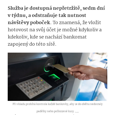
Služba je dostupná nepřetržitě, sedm dní
v týdnu, a odstraňuje tak nutnost
návštěvy poboček
. To znamená, že vložit
hotovost na svůj účet je možné kdykoliv a
kdekoliv, kde se nachází bankomat
zapojený do této sítě.
Při vkladu probíhá kontrola každé bankovky, aby se do oběhu nedostaly
padělky nebo poškozené kusy. ,
...