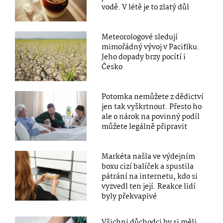
vodě. V létě je to zlatý důl
Meteorologové sledují
mimořádný vývoj v Pacifiku.
Jeho dopady brzy pocítí i
Česko
Potomka nemůžete z dědictví
jen tak vyškrtnout. Přesto ho
ale o nárok na povinný podíl
můžete legálně připravit
Markéta našla ve výdejním
boxu cizí balíček a spustila
pátrání na internetu, kdo si
vyzvedl ten její. Reakce lidí
byly překvapivé
Všichni důchodci by si měli