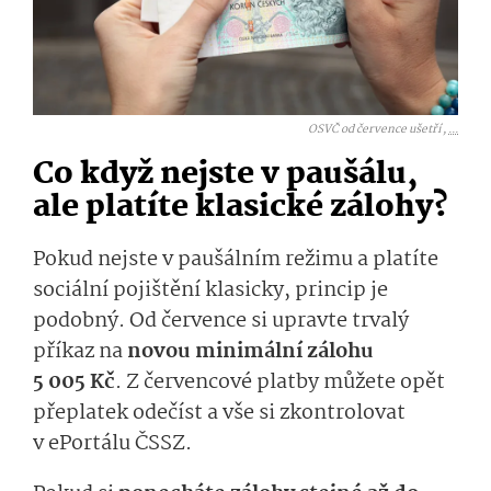
OSVČ od července ušetří ,
...
Co když nejste v paušálu,
ale platíte klasické zálohy?
Pokud nejste v paušálním režimu a platíte
sociální pojištění klasicky, princip je
podobný. Od července si upravte trvalý
příkaz na
novou minimální zálohu
5 005 Kč
. Z červencové platby můžete opět
přeplatek odečíst a vše si zkontrolovat
v ePortálu ČSSZ.