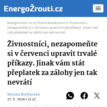
Toggl
navig
EnergoZrouti.cz
»
Chytrá domácnost
»
Živnostníci,
nezapomeňte si v červenci upravit trvalé příkazy. Jinak vám
stát přeplatek za zálohy jen tak nevrátí
Živnostníci, nezapomeňte
si v červenci upravit trvalé
příkazy. Jinak vám stát
přeplatek za zálohy jen tak
nevrátí
Monika Brešťanská
27. 6. 2026 ▪ 21:57