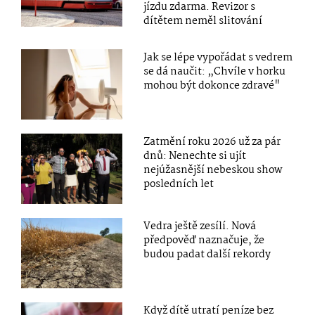
jízdu zdarma. Revizor s
dítětem neměl slitování
Jak se lépe vypořádat s vedrem
se dá naučit: „Chvíle v horku
mohou být dokonce zdravé"
Zatmění roku 2026 už za pár
dnů: Nenechte si ujít
nejúžasnější nebeskou show
posledních let
Vedra ještě zesílí. Nová
předpověď naznačuje, že
budou padat další rekordy
Když dítě utratí peníze bez