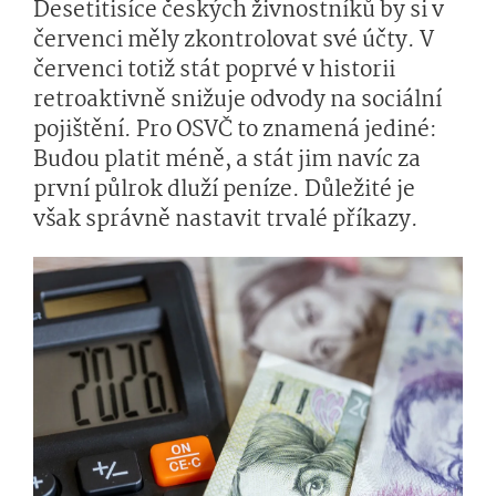
Desetitisíce českých živnostníků by si v
červenci měly zkontrolovat své účty. V
červenci totiž stát poprvé v historii
retroaktivně snižuje odvody na sociální
pojištění. Pro OSVČ to znamená jediné:
Budou platit méně, a stát jim navíc za
první půlrok dluží peníze. Důležité je
však správně nastavit trvalé příkazy.