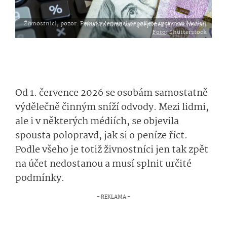
Živnostníci, pozor: Pokud v červenci nepošlete správnou částku, finanční úřad vám přeplatek jen tak nevrátí
Foto
: Shutterstock
Od 1. července 2026 se osobám samostatně
výdělečně činným sníží odvody. Mezi lidmi,
ale i v některých médiích, se objevila
spousta polopravd, jak si o peníze říct.
Podle všeho je totiž živnostníci jen tak zpět
na účet nedostanou a musí splnit určité
podmínky.