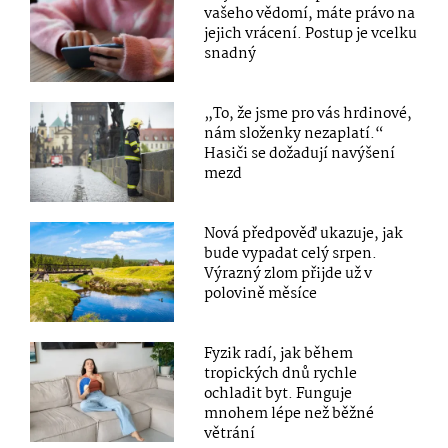
vašeho vědomí, máte právo na
jejich vrácení. Postup je vcelku
snadný
„To, že jsme pro vás hrdinové,
nám složenky nezaplatí.“
Hasiči se dožadují navýšení
mezd
Nová předpověď ukazuje, jak
bude vypadat celý srpen.
Výrazný zlom přijde už v
polovině měsíce
Fyzik radí, jak během
tropických dnů rychle
ochladit byt. Funguje
mnohem lépe než běžné
větrání