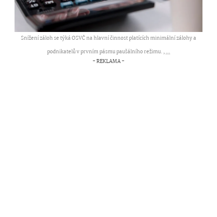
Snížení záloh se týká OSVČ na hlavní činnost platících minimální zálohy a
podnikatelů v prvním pásmu paušálního režimu. ,
...