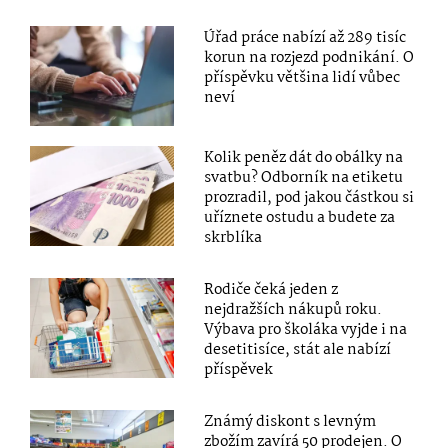
Úřad práce nabízí až 289 tisíc
korun na rozjezd podnikání. O
příspěvku většina lidí vůbec
neví
Kolik peněz dát do obálky na
svatbu? Odborník na etiketu
prozradil, pod jakou částkou si
uříznete ostudu a budete za
skrblíka
Rodiče čeká jeden z
nejdražších nákupů roku.
Výbava pro školáka vyjde i na
desetitisíce, stát ale nabízí
příspěvek
Známý diskont s levným
zbožím zavírá 50 prodejen. O