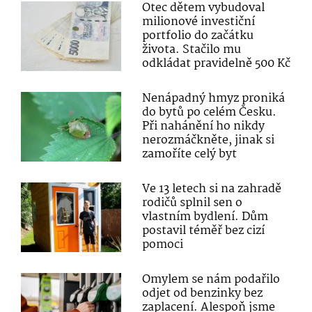
Otec dětem vybudoval
milionové investiční
portfolio do začátku
života. Stačilo mu
odkládat pravidelně 500 Kč
Nenápadný hmyz proniká
do bytů po celém Česku.
Při nahánění ho nikdy
nerozmáčkněte, jinak si
zamoříte celý byt
Ve 13 letech si na zahradě
rodičů splnil sen o
vlastním bydlení. Dům
postavil téměř bez cizí
pomoci
Omylem se nám podařilo
odjet od benzinky bez
zaplacení. Alespoň jsme