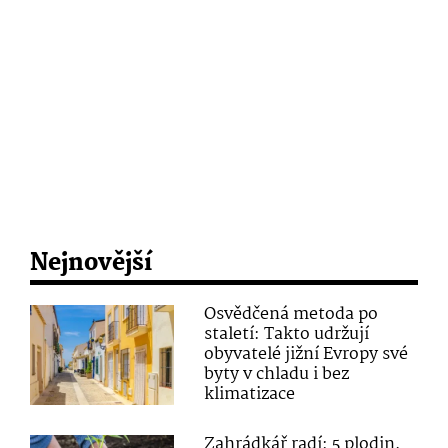
Nejnovější
Osvědčená metoda po
staletí: Takto udržují
obyvatelé jižní Evropy své
byty v chladu i bez
klimatizace
Zahrádkář radí: 5 plodin,