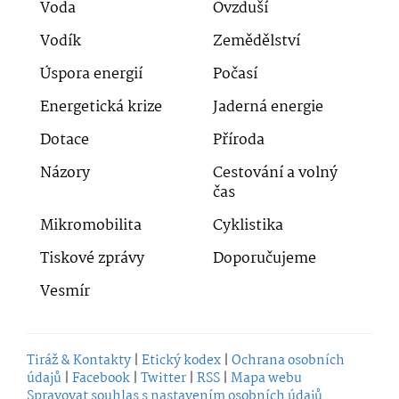
Voda
Ovzduší
Vodík
Zemědělství
Úspora energií
Počasí
Energetická krize
Jaderná energie
Dotace
Příroda
Názory
Cestování a volný
čas
Mikromobilita
Cyklistika
Tiskové zprávy
Doporučujeme
Vesmír
Tiráž & Kontakty
|
Etický kodex
|
Ochrana osobních
údajů
|
Facebook
|
Twitter
|
RSS
|
Mapa webu
Spravovat souhlas s nastavením osobních údajů