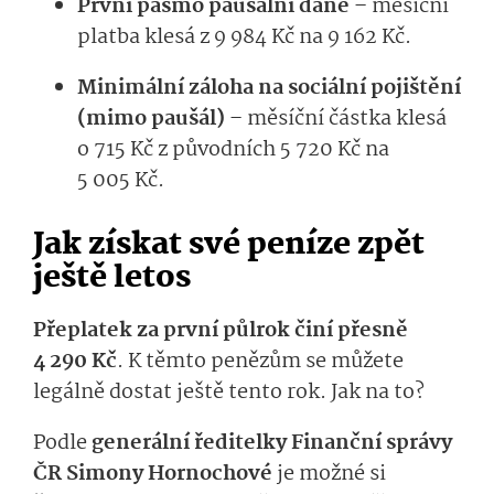
První pásmo paušální daně
– měsíční
platba klesá z 9 984 Kč na 9 162 Kč.
Minimální záloha na sociální pojištění
(mimo paušál)
– měsíční částka klesá
o 715 Kč z původních 5 720 Kč na
5 005 Kč.
Jak získat své peníze zpět
ještě letos
Přeplatek za první půlrok činí přesně
4 290 Kč
. K těmto penězům se můžete
legálně dostat ještě tento rok. Jak na to?
Podle
generální ředitelky Finanční správy
ČR Simony Hornochové
je možné si