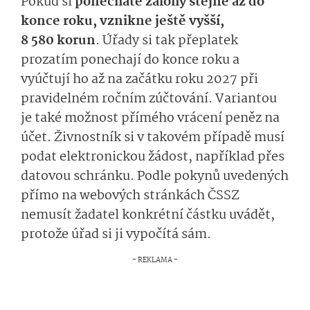
Pokud si
ponecháte zálohy stejné až do
konce roku, vznikne ještě vyšší,
8 580 korun
. Úřady si tak přeplatek
prozatím ponechají do konce roku a
vyúčtují ho až na začátku roku 2027 při
pravidelném ročním zúčtování. Variantou
je také možnost přímého vrácení peněz na
účet. Živnostník si v takovém případě musí
podat elektronickou žádost, například přes
datovou schránku. Podle pokynů uvedených
přímo na webových stránkách ČSSZ
nemusít žadatel konkrétní částku uvádět,
protože úřad si ji vypočítá sám.