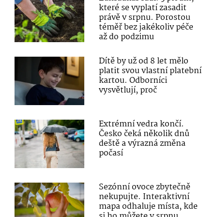
které se vyplatí zasadit
právě v srpnu. Porostou
téměř bez jakékoliv péče
až do podzimu
Dítě by už od 8 let mělo
platit svou vlastní platební
kartou. Odborníci
vysvětlují, proč
Extrémní vedra končí.
Česko čeká několik dnů
deště a výrazná změna
počasí
Sezónní ovoce zbytečně
nekupujte. Interaktivní
mapa odhaluje místa, kde
si ho můžete v srpnu