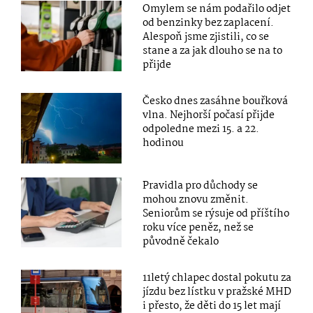
Omylem se nám podařilo odjet
od benzinky bez zaplacení.
Alespoň jsme zjistili, co se
stane a za jak dlouho se na to
přijde
Česko dnes zasáhne bouřková
vlna. Nejhorší počasí přijde
odpoledne mezi 15. a 22.
hodinou
Pravidla pro důchody se
mohou znovu změnit.
Seniorům se rýsuje od příštího
roku více peněz, než se
původně čekalo
11letý chlapec dostal pokutu za
jízdu bez lístku v pražské MHD
i přesto, že děti do 15 let mají