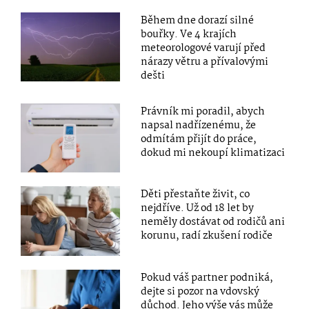
Během dne dorazí silné
bouřky. Ve 4 krajích
meteorologové varují před
nárazy větru a přívalovými
dešti
Právník mi poradil, abych
napsal nadřízenému, že
odmítám přijít do práce,
dokud mi nekoupí klimatizaci
Děti přestaňte živit, co
nejdříve. Už od 18 let by
neměly dostávat od rodičů ani
korunu, radí zkušení rodiče
Pokud váš partner podniká,
dejte si pozor na vdovský
důchod. Jeho výše vás může