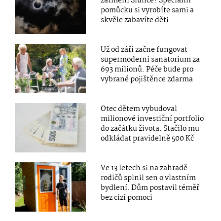
zatmění Slunce? Speciální
pomůcku si vyrobíte sami a
skvěle zabavíte děti
Už od září začne fungovat
supermoderní sanatorium za
693 milionů. Péče bude pro
vybrané pojištěnce zdarma
Otec dětem vybudoval
milionové investiční portfolio
do začátku života. Stačilo mu
odkládat pravidelně 500 Kč
Ve 13 letech si na zahradě
rodičů splnil sen o vlastním
bydlení. Dům postavil téměř
bez cizí pomoci