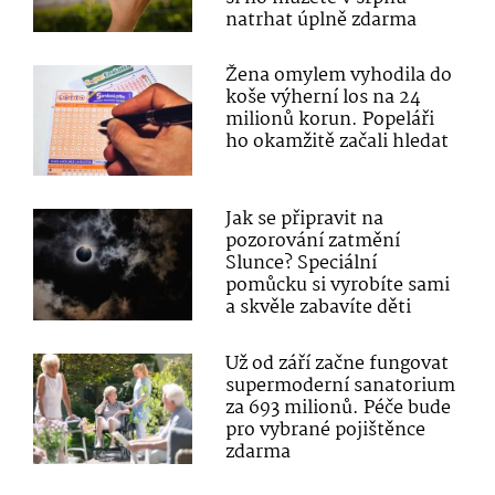
natrhat úplně zdarma
Žena omylem vyhodila do
koše výherní los na 24
milionů korun. Popeláři
ho okamžitě začali hledat
Jak se připravit na
pozorování zatmění
Slunce? Speciální
pomůcku si vyrobíte sami
a skvěle zabavíte děti
Už od září začne fungovat
supermoderní sanatorium
za 693 milionů. Péče bude
pro vybrané pojištěnce
zdarma