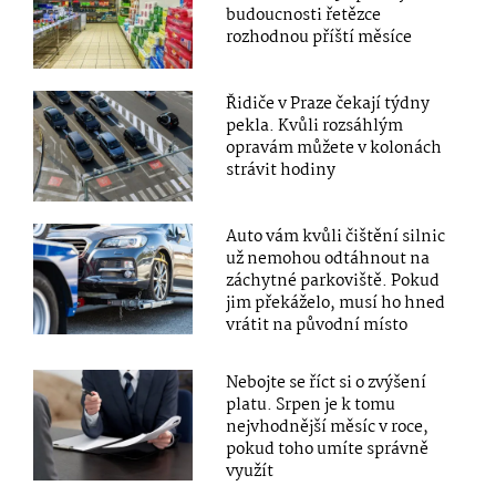
budoucnosti řetězce
rozhodnou příští měsíce
Řidiče v Praze čekají týdny
pekla. Kvůli rozsáhlým
opravám můžete v kolonách
strávit hodiny
Auto vám kvůli čištění silnic
už nemohou odtáhnout na
záchytné parkoviště. Pokud
jim překáželo, musí ho hned
vrátit na původní místo
Nebojte se říct si o zvýšení
platu. Srpen je k tomu
nejvhodnější měsíc v roce,
pokud toho umíte správně
využít