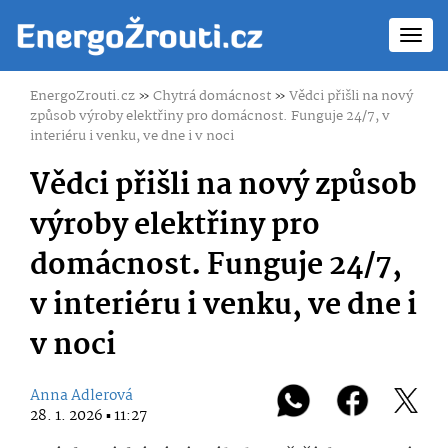
Toggl
navig
EnergoZrouti.cz
»
Chytrá domácnost
»
Vědci přišli na nový
způsob výroby elektřiny pro domácnost. Funguje 24/7, v
interiéru i venku, ve dne i v noci
Vědci přišli na nový způsob
výroby elektřiny pro
domácnost. Funguje 24/7,
v interiéru i venku, ve dne i
v noci
Anna Adlerová
28. 1. 2026 ▪ 11:27