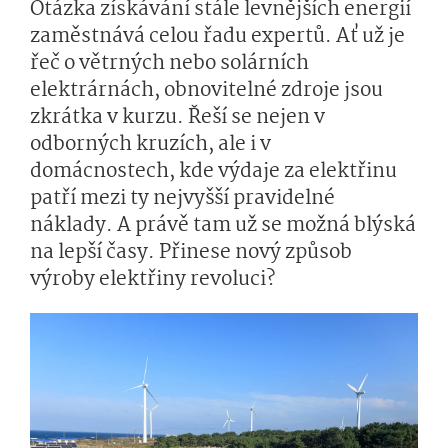
Otázka získávání stále levnějších energií
zaměstnává celou řadu expertů. Ať už je
řeč o větrných nebo solárních
elektrárnách, obnovitelné zdroje jsou
zkrátka v kurzu. Řeší se nejen v
odborných kruzích, ale i v
domácnostech, kde výdaje za elektřinu
patří mezi ty nejvyšší pravidelné
náklady. A právě tam už se možná blýská
na lepší časy. Přinese nový způsob
výroby elektřiny revoluci?