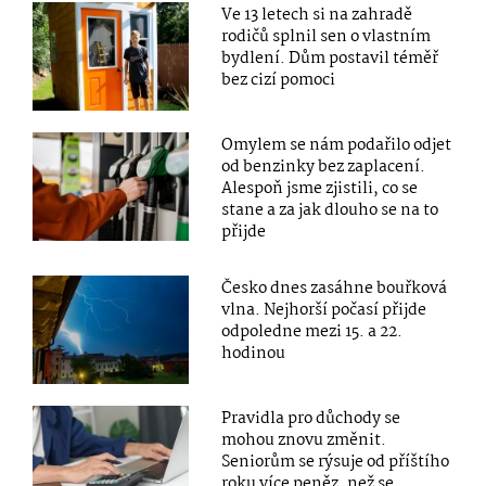
Ve 13 letech si na zahradě
rodičů splnil sen o vlastním
bydlení. Dům postavil téměř
bez cizí pomoci
Omylem se nám podařilo odjet
od benzinky bez zaplacení.
Alespoň jsme zjistili, co se
stane a za jak dlouho se na to
přijde
Česko dnes zasáhne bouřková
vlna. Nejhorší počasí přijde
odpoledne mezi 15. a 22.
hodinou
Pravidla pro důchody se
mohou znovu změnit.
Seniorům se rýsuje od příštího
roku více peněz, než se