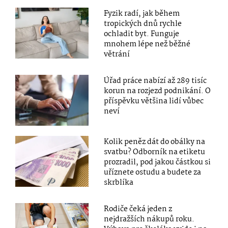
Fyzik radí, jak během
tropických dnů rychle
ochladit byt. Funguje
mnohem lépe než běžné
větrání
Úřad práce nabízí až 289 tisíc
korun na rozjezd podnikání. O
příspěvku většina lidí vůbec
neví
Kolik peněz dát do obálky na
svatbu? Odborník na etiketu
prozradil, pod jakou částkou si
uříznete ostudu a budete za
skrblíka
Rodiče čeká jeden z
nejdražších nákupů roku.