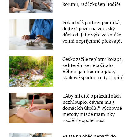
korunu, radí zkušení rodiče
Pokud váš partner podniká,
dejte si pozor na vdovský
důchod. Jeho výše vás může
velmi nepříjemně překvapit
Česko zažije teplotní kolaps,
se kterým se nepočítalo.
Během pár hodin teploty
skokově spadnou o 15 stupňů
„Aby mi dítě o prázdninách
nezhlouplo, dávám mu 5
domácích úkolů,“ výchovné
metody mladé maminky
rozdělily společnost
Pauza na oběd nepatří do