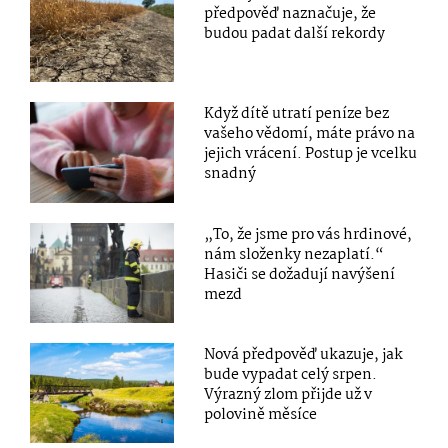
předpověď naznačuje, že
budou padat další rekordy
Když dítě utratí peníze bez
vašeho vědomí, máte právo na
jejich vrácení. Postup je vcelku
snadný
„To, že jsme pro vás hrdinové,
nám složenky nezaplatí.“
Hasiči se dožadují navýšení
mezd
Nová předpověď ukazuje, jak
bude vypadat celý srpen.
Výrazný zlom přijde už v
polovině měsíce