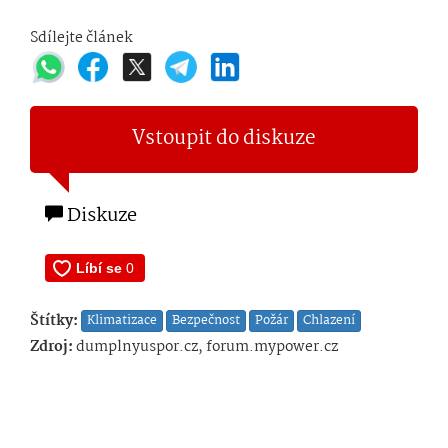
Sdílejte článek
Vstoupit do diskuze
Diskuze
Štítky:
Klimatizace
Bezpečnost
Požár
Chlazení
Zdroj:
dumplnyuspor.cz, forum.mypower.cz