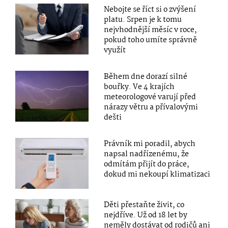
Nebojte se říct si o zvýšení
platu. Srpen je k tomu
nejvhodnější měsíc v roce,
pokud toho umíte správně
využít
Během dne dorazí silné
bouřky. Ve 4 krajích
meteorologové varují před
nárazy větru a přívalovými
dešti
Právník mi poradil, abych
napsal nadřízenému, že
odmítám přijít do práce,
dokud mi nekoupí klimatizaci
Děti přestaňte živit, co
nejdříve. Už od 18 let by
neměly dostávat od rodičů ani