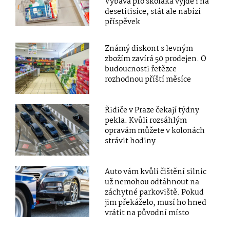
Výbava pro školáka vyjde i na
desetitisíce, stát ale nabízí
příspěvek
Známý diskont s levným
zbožím zavírá 50 prodejen. O
budoucnosti řetězce
rozhodnou příští měsíce
Řidiče v Praze čekají týdny
pekla. Kvůli rozsáhlým
opravám můžete v kolonách
strávit hodiny
Auto vám kvůli čištění silnic
už nemohou odtáhnout na
záchytné parkoviště. Pokud
jim překáželo, musí ho hned
vrátit na původní místo