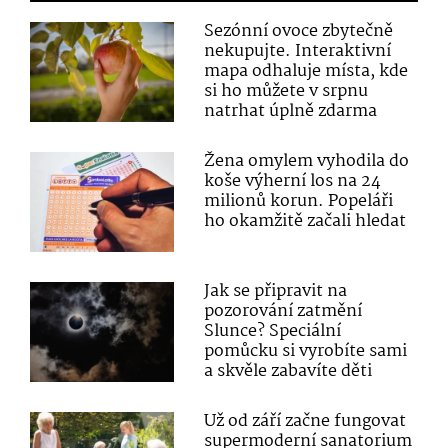
Sezónní ovoce zbytečně
nekupujte. Interaktivní
mapa odhaluje místa, kde
si ho můžete v srpnu
natrhat úplně zdarma
Žena omylem vyhodila do
koše výherní los na 24
milionů korun. Popeláři
ho okamžitě začali hledat
Jak se připravit na
pozorování zatmění
Slunce? Speciální
pomůcku si vyrobíte sami
a skvěle zabavíte děti
Už od září začne fungovat
supermoderní sanatorium