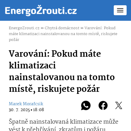
Toggl
navig
EnergoZrouti.cz
»
Chytrá domácnost
»
Varování: Pokud
máte klimatizaci nainstalovanou na tomto místě, riskujete
požár
Varování: Pokud máte
klimatizaci
nainstalovanou na tomto
místě, riskujete požár
Marek Morafcsik
30. 7. 2025 ▪ 18:08
Špatně nainstalovaná klimatizace může
vést k přehřívání, zkratům i požáru.