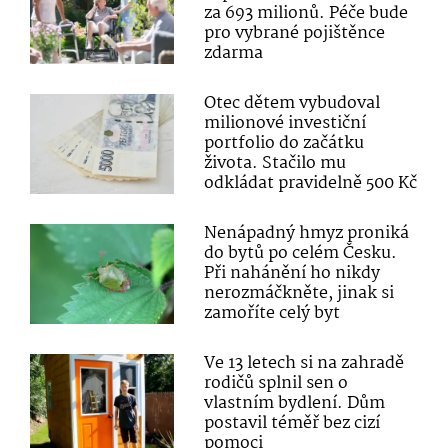
za 693 milionů. Péče bude
pro vybrané pojištěnce
zdarma
Otec dětem vybudoval
milionové investiční
portfolio do začátku
života. Stačilo mu
odkládat pravidelně 500 Kč
Nenápadný hmyz proniká
do bytů po celém Česku.
Při nahánění ho nikdy
nerozmáčkněte, jinak si
zamoříte celý byt
Ve 13 letech si na zahradě
rodičů splnil sen o
vlastním bydlení. Dům
postavil téměř bez cizí
pomoci