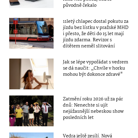
původně čekalo
11letý chlapec dostal pokutu za
jízdu bez lístku v pražské MHD
i přesto, že děti do 15 let mají
jízdu zdarma. Revizor s
dítětem neměl slitování
Jak se lépe vypořádat s vedrem
se dá naučit: „Chvíle v horku
mohou být dokonce zdravé"
Zatmění roku 2026 už za pár
dnů: Nenechte si ujít
nejúžasnější nebeskou show
posledních let
Vedra ještě zesílí. Nová