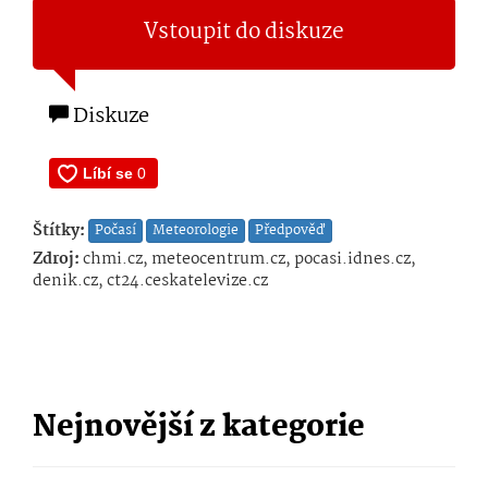
Vstoupit do diskuze
Diskuze
Štítky:
Počasí
Meteorologie
Předpověď
Zdroj:
chmi.cz, meteocentrum.cz, pocasi.idnes.cz,
denik.cz, ct24.ceskatelevize.cz
Nejnovější z kategorie