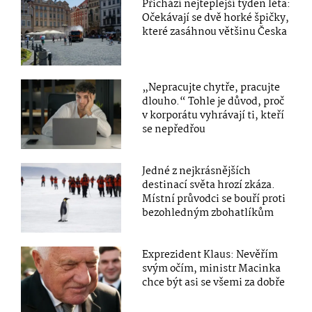
Přichází nejteplejší týden léta:
Očekávají se dvě horké špičky,
které zasáhnou většinu Česka
„Nepracujte chytře, pracujte
dlouho.“ Tohle je důvod, proč
v korporátu vyhrávají ti, kteří
se nepředřou
Jedné z nejkrásnějších
destinací světa hrozí zkáza.
Místní průvodci se bouří proti
bezohledným zbohatlíkům
Exprezident Klaus: Nevěřím
svým očím, ministr Macinka
chce být asi se všemi za dobře