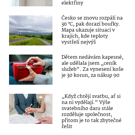
elektřiny
Česko se znovu rozpálí na
36 °C, pak dorazí bouřky.
Mapa ukazuje situaci v
krajích, kde teploty
vystřelí nejvýš
Dětem nedávám kapesné,
ale udělala jsem „ceník
služeb“. Za vynesení koše
je 30 korun, za nákup 90
„Když chtějí svatbu, ať si
na ni vydělají.“ Výše
svatebního daru stále
rozděluje společnost,
přitom je to tak zbytečné
řešit