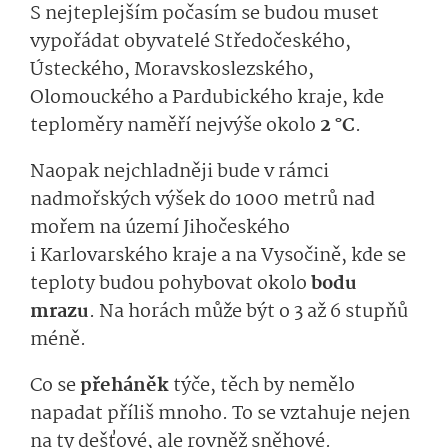
S nejteplejším počasím se budou muset
vypořádat obyvatelé Středočeského,
Ústeckého, Moravskoslezského,
Olomouckého a Pardubického kraje, kde
teploměry naměří nejvýše okolo
2 °C
.
Naopak nejchladněji bude v rámci
nadmořských výšek do 1000 metrů nad
mořem na území Jihočeského
i Karlovarského kraje a na Vysočině, kde se
teploty budou pohybovat okolo
bodu
mrazu
. Na horách může být o 3 až 6 stupňů
méně.
Co se
přeháněk
týče, těch by nemělo
napadat příliš mnoho. To se vztahuje nejen
na ty dešťové, ale rovněž sněhové.