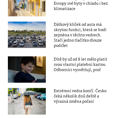
Evropy své byty v chladu i bez
klimatizace
Dálkový klíček od auta má
skrytou funkci, která se hodí
zejména v těchto vedrech.
Stačí jedno tlačítko dlouze
podržet
Dítě by už od 8 let mělo platit
svou vlastní platební kartou.
Odborníci vysvětlují, proč
Extrémní vedra končí. Česko
čeká několik dnů deště a
výrazná změna počasí