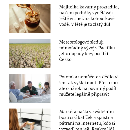
Majitelka kavárny prozradila,
na čem podniky vydělávají
ještě víc než na kohoutkové
vodě. V létě je to zlatý důl
Meteorologové sledují
mimořádný vývoj v Pacifiku.
Jeho dopady brzy pocítí i
Česko
Potomka nemůžete z dědictví
jen tak vyškrtnout. Přesto ho
ale o nárok na povinný podíl
můžete legálně připravit
Markéta našla ve výdejním
boxu cizí balíček a spustila
pátrání na internetu, kdo si
vyzvedl ten její. Reakce lidí