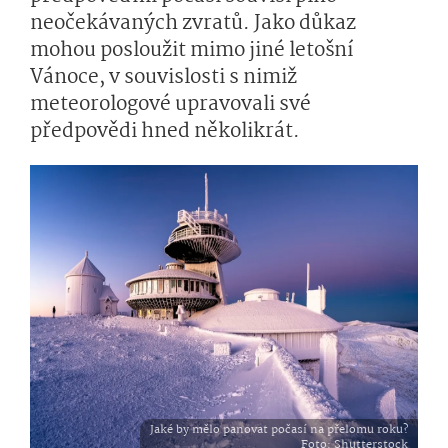
neočekávaných zvratů. Jako důkaz
mohou posloužit mimo jiné letošní
Vánoce, v souvislosti s nimiž
meteorologové upravovali své
předpovědi hned několikrát.
Jaké by mělo panovat počasí na přelomu roku?
Foto
: Shutterstock