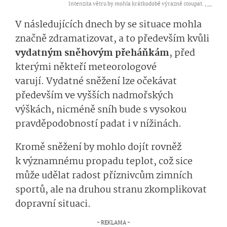
Intenzita větru by mohla krátkodobě výrazně stoupat. ,
...
V následujících dnech by se situace mohla
značně zdramatizovat, a to především kvůli
vydatným sněhovým přeháňkám
, před
kterými někteří meteorologové
varují. Vydatné sněžení lze očekávat
především ve vyšších nadmořských
výškách, nicméně sníh bude s vysokou
pravděpodobností padat i v nížinách.
Kromě sněžení by mohlo dojít rovněž
k významnému propadu teplot, což sice
může udělat radost příznivcům zimních
sportů, ale na druhou stranu zkomplikovat
dopravní situaci.