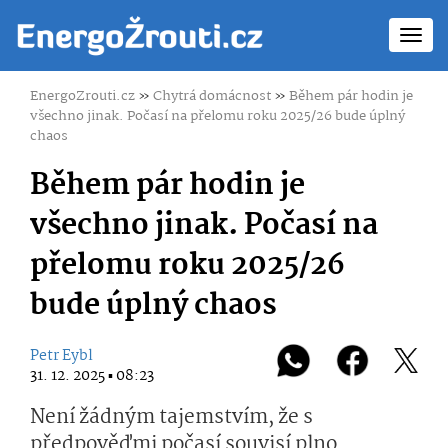
Toggl
navig
EnergoZrouti.cz
»
Chytrá domácnost
»
Během pár hodin je
všechno jinak. Počasí na přelomu roku 2025/26 bude úplný
chaos
Během pár hodin je
všechno jinak. Počasí na
přelomu roku 2025/26
bude úplný chaos
Petr Eybl
31. 12. 2025 ▪ 08:23
Není žádným tajemstvím, že s
předpověďmi počasí souvisí plno