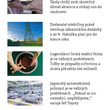
Školy chtějí znát skutečný
důvod absence a strkají nos do
soukromí
Dodavatel elektřiny právě
zlevňuje zákazníkům dodávky
o 30 %. Nabídka platí jen do
konce roku
Legendární česká módní firma
je ve vážných problémech.
Tržby se propadly o čtvrtinu a
ztráta přesáhla 100 milionů
Japonský automobilový
průmysl je ve vážných
problémech. „Pokud se nic
nezmění, nepřežijeme,“
varuje šéf Toyoty