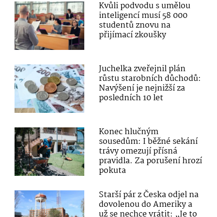
Kvůli podvodu s umělou
inteligencí musí 58 000
studentů znovu na
přijímací zkoušky
Juchelka zveřejnil plán
růstu starobních důchodů:
Navýšení je nejnižší za
posledních 10 let
Konec hlučným
sousedům: I běžné sekání
trávy omezují přísná
pravidla. Za porušení hrozí
pokuta
Starší pár z Česka odjel na
dovolenou do Ameriky a
už se nechce vrátit: „Je to