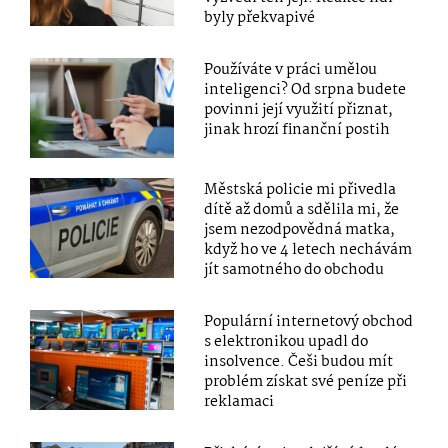
byly překvapivé
Používáte v práci umělou
inteligenci? Od srpna budete
povinni její využití přiznat,
jinak hrozí finanční postih
Městská policie mi přivedla
dítě až domů a sdělila mi, že
jsem nezodpovědná matka,
když ho ve 4 letech nechávám
jít samotného do obchodu
Populární internetový obchod
s elektronikou upadl do
insolvence. Češi budou mít
problém získat své peníze při
reklamaci