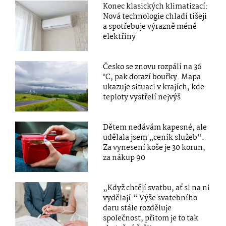
Konec klasických klimatizací:
Nová technologie chladí tišeji
a spotřebuje výrazně méně
elektřiny
Česko se znovu rozpálí na 36
°C, pak dorazí bouřky. Mapa
ukazuje situaci v krajích, kde
teploty vystřelí nejvýš
Dětem nedávám kapesné, ale
udělala jsem „ceník služeb“.
Za vynesení koše je 30 korun,
za nákup 90
„Když chtějí svatbu, ať si na ni
vydělají.“ Výše svatebního
daru stále rozděluje
společnost, přitom je to tak