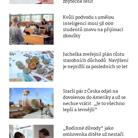
zbytečné řešit
Kvůli podvodu s umělou
inteligencí musí 58 000
studentů znovu na přijímací
zkoušky
Juchelka zveřejnil plán růstu
starobních důchodů: Navýšení
je nejnižší za posledních 10 let
Starší pár z Česka odjel na
dovolenou do Ameriky a už se
nechce vrátit: „Je to všechno
lepší a levnější“
„Rodinné důvody“ jako
omluvenka dítěte už nestačí.