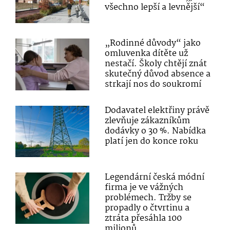
všechno lepší a levnější“
„Rodinné důvody“ jako
omluvenka dítěte už
nestačí. Školy chtějí znát
skutečný důvod absence a
strkají nos do soukromí
Dodavatel elektřiny právě
zlevňuje zákazníkům
dodávky o 30 %. Nabídka
platí jen do konce roku
Legendární česká módní
firma je ve vážných
problémech. Tržby se
propadly o čtvrtinu a
ztráta přesáhla 100
milionů