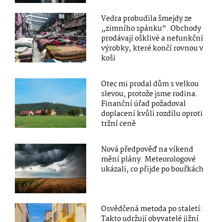
Vedra probudila šmejdy ze
„zimního spánku“. Obchody
prodávají ošklivé a nefunkční
výrobky, které končí rovnou v
koši
Otec mi prodal dům s velkou
slevou, protože jsme rodina.
Finanční úřad požadoval
doplacení kvůli rozdílu oproti
tržní ceně
Nová předpověď na víkend
mění plány. Meteorologové
ukázali, co přijde po bouřkách
Osvědčená metoda po staletí:
Takto udržují obyvatelé jižní