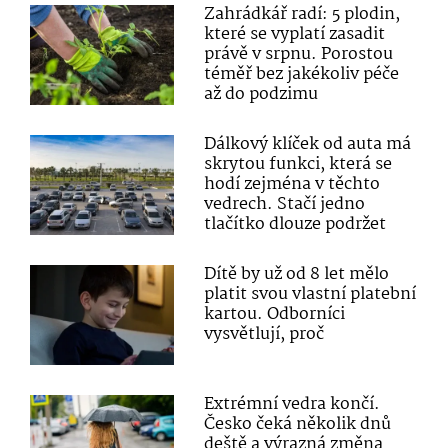
Zahrádkář radí: 5 plodin,
které se vyplatí zasadit
právě v srpnu. Porostou
téměř bez jakékoliv péče
až do podzimu
Dálkový klíček od auta má
skrytou funkci, která se
hodí zejména v těchto
vedrech. Stačí jedno
tlačítko dlouze podržet
Dítě by už od 8 let mělo
platit svou vlastní platební
kartou. Odborníci
vysvětlují, proč
Extrémní vedra končí.
Česko čeká několik dnů
deště a výrazná změna