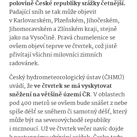
polovině České republiky srážky četnější.
Padající sníh se tak může objevit
v Karlovarském, Plzeňském, Jihočeském,
Jihomoravském a Zlínském kraji, stejně
jako na Vysočině. Pravá chumelenice se
ovšem objeví teprve ve čtvrtek, což jistě
přivítají všichni milovníci zimních
radovánek.
Český hydrometeorologický ústav (ČHMÚ)
uvádí, že
ve čtvrtek se má vyskytovat
sněžení na většině území ČR
. V oblastech
pod 400 metrů se ovšem bude snášet z nebe
spíše déšť se sněhem či samotný déšť, který
může být na severovýchodě republiky
i mrznoucí. Už ve čtvrtek večer navíc dojde