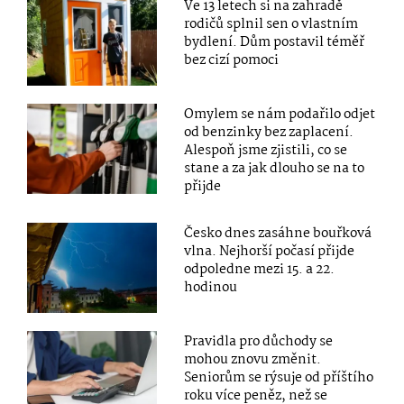
Ve 13 letech si na zahradě
rodičů splnil sen o vlastním
bydlení. Dům postavil téměř
bez cizí pomoci
Omylem se nám podařilo odjet
od benzinky bez zaplacení.
Alespoň jsme zjistili, co se
stane a za jak dlouho se na to
přijde
Česko dnes zasáhne bouřková
vlna. Nejhorší počasí přijde
odpoledne mezi 15. a 22.
hodinou
Pravidla pro důchody se
mohou znovu změnit.
Seniorům se rýsuje od příštího
roku více peněz, než se