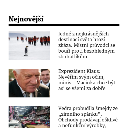
Nejnovější
Jedné z nejkrásnějších
destinací světa hrozí
zkáza. Místní průvodci se
bouří proti bezohledným
zbohatlíkům
Exprezident Klaus:
Nevěřím svým očím,
ministr Macinka chce být
asi se všemi za dobře
Vedra probudila šmejdy ze
„zimního spánku“.
Obchody prodávají ošklivé
a nefunkční výrobky,