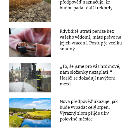
předpověď naznačuje, že
budou padat další rekordy
Když dítě utratí peníze bez
vašeho vědomí, máte právo na
jejich vrácení. Postup je vcelku
snadný
„To, že jsme pro vás hrdinové,
nám složenky nezaplatí.“
Hasiči se dožadují navýšení
mezd
Nová předpověď ukazuje, jak
bude vypadat celý srpen.
Výrazný zlom přijde už v
polovině měsíce