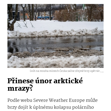
Sníh na mnoha místech Česka začne zřejmě brzy opět tát ,
...
Přinese únor arktické
mrazy?
Podle webu Severe Weather Europe může
brzy dojít k úplnému kolapsu polárního