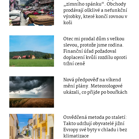
„zimního spánku“. Obchody
prodávají ošklivé a nefunkční
výrobky, které končí rovnou v
koši
Otec mi prodal dům s velkou
slevou, protože jsme rodina.
Finanční úřad požadoval
doplacení kvůli rozdílu oproti
tržní ceně
Nová předpověď na víkend
mění plány. Meteorologové
ukázali, co přijde po bouřkách
Osvědčená metoda po staletí:
Takto udržují obyvatelé jižní
Evropy své byty v chladu i bez
klimatizace