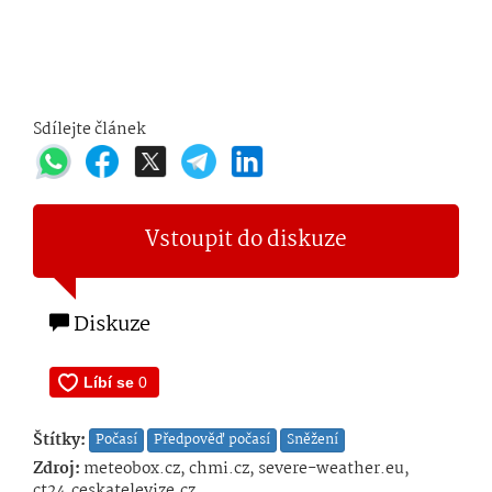
Sdílejte článek
Vstoupit do diskuze
Diskuze
Štítky:
Počasí
Předpověď počasí
Sněžení
Zdroj:
meteobox.cz, chmi.cz, severe-weather.eu,
ct24.ceskatelevize.cz