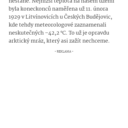
nestane. Nejnižší teplota na našem území
byla koneckonců naměřena už 11. února
1929 v Litvíno­vicích u Českých Budějovic,
kde tehdy meteorologové zaznamenali
neskutečných –42,2 °C. To už je opravdu
arktický mráz, který asi zažít nechceme.