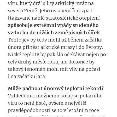
víru, který drží silný arktický mráz na
severu Země. Jeho oslabení či rozpad
(takzvané náhlé stratosférické oteplení)
způsobuje extrémní vpády studeného
vzduchu do nižších zeměpisných šířek
.
Tento jev by tedy mohl už během začátku
února přinést arktické mrazy i do Evropy.
Nízké teploty by pak šlo očekávat nejen po
celý druhý měsíc roku, ale dokonce by
takový fenomén mohl mít vliv na počasí
i na začátku jara.
Může padnout únorový teplotní rekord?
Vzhledem k možnému kolapsu polárního
víru to není jisté, ovšem s největší
pravděpodobností se to v letošním roce