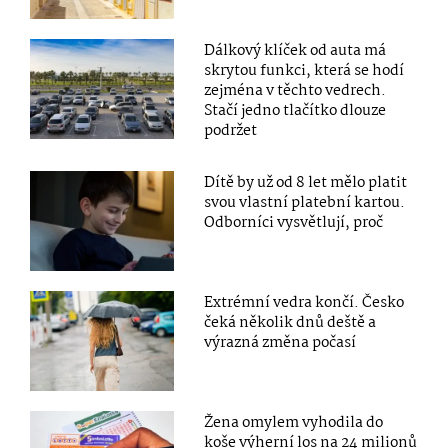
Dálkový klíček od auta má
skrytou funkci, která se hodí
zejména v těchto vedrech.
Stačí jedno tlačítko dlouze
podržet
Dítě by už od 8 let mělo platit
svou vlastní platební kartou.
Odborníci vysvětlují, proč
Extrémní vedra končí. Česko
čeká několik dnů deště a
výrazná změna počasí
Žena omylem vyhodila do
koše výherní los na 24 milionů