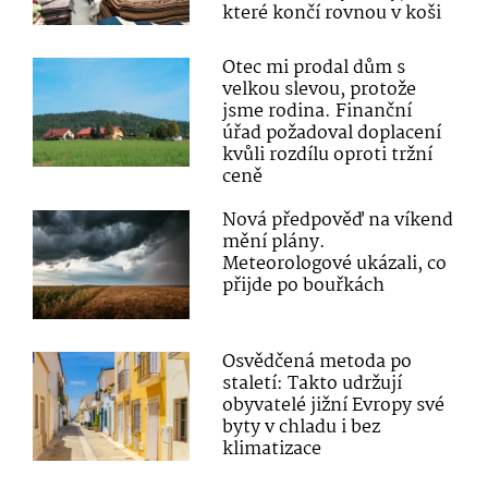
které končí rovnou v koši
Otec mi prodal dům s
velkou slevou, protože
jsme rodina. Finanční
úřad požadoval doplacení
kvůli rozdílu oproti tržní
ceně
Nová předpověď na víkend
mění plány.
Meteorologové ukázali, co
přijde po bouřkách
Osvědčená metoda po
staletí: Takto udržují
obyvatelé jižní Evropy své
byty v chladu i bez
klimatizace