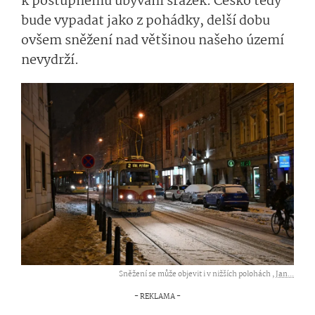
k postupnému ubývání srážek. Česko tedy
bude vypadat jako z pohádky, delší dobu
ovšem sněžení nad většinou našeho území
nevydrží.
Sněžení se může objevit i v nižších polohách ,
Jan...