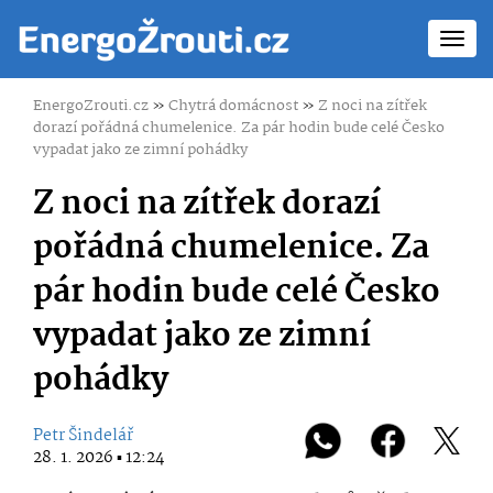
Toggl
navig
EnergoZrouti.cz
»
Chytrá domácnost
»
Z noci na zítřek
dorazí pořádná chumelenice. Za pár hodin bude celé Česko
vypadat jako ze zimní pohádky
Z noci na zítřek dorazí
pořádná chumelenice. Za
pár hodin bude celé Česko
vypadat jako ze zimní
pohádky
Petr Šindelář
28. 1. 2026 ▪ 12:24