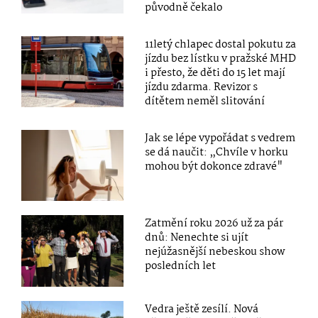
původně čekalo
11letý chlapec dostal pokutu za
jízdu bez lístku v pražské MHD
i přesto, že děti do 15 let mají
jízdu zdarma. Revizor s
dítětem neměl slitování
Jak se lépe vypořádat s vedrem
se dá naučit: „Chvíle v horku
mohou být dokonce zdravé"
Zatmění roku 2026 už za pár
dnů: Nenechte si ujít
nejúžasnější nebeskou show
posledních let
Vedra ještě zesílí. Nová