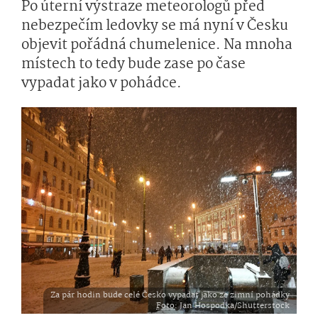
Po úterní výstraze meteorologů před
nebezpečím ledovky se má nyní v Česku
objevit pořádná chumelenice. Na mnoha
místech to tedy bude zase po čase
vypadat jako v pohádce.
Za pár hodin bude celé Česko vypadat jako ze zimní pohádky
Foto
: Jan Hospodka/Shutterstock