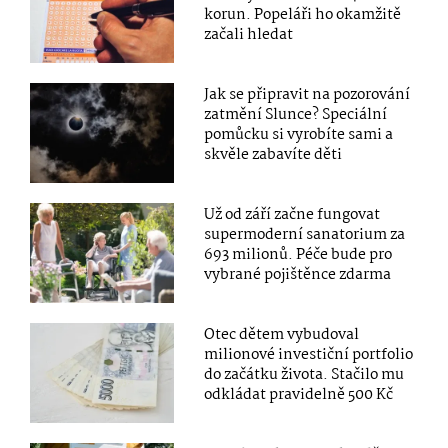
korun. Popeláři ho okamžitě
začali hledat
Jak se připravit na pozorování
zatmění Slunce? Speciální
pomůcku si vyrobíte sami a
skvěle zabavíte děti
Už od září začne fungovat
supermoderní sanatorium za
693 milionů. Péče bude pro
vybrané pojištěnce zdarma
Otec dětem vybudoval
milionové investiční portfolio
do začátku života. Stačilo mu
odkládat pravidelně 500 Kč