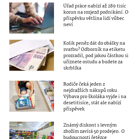
Úřad práce nabízí až 289 tisíc
korun na rozjezd podnikání. O
příspěvku většina lidí vůbec
neví
Kolik peněz dát do obálky na
svatbu? Odborník na etiketu
prozradil, pod jakou částkou si
uříznete ostudu a budete za
skrblíka
Rodiče čeká jeden z
nejdražších nákupů roku.
Výbava pro školáka vyjde i na
desetitisíce, stát ale nabízí
příspěvek
Známý diskont s levným
zbožím zavírá 50 prodejen. O
budoucnosti řetězce