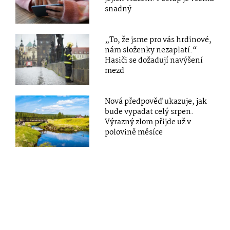
snadný
„To, že jsme pro vás hrdinové,
nám složenky nezaplatí.“
Hasiči se dožadují navýšení
mezd
Nová předpověď ukazuje, jak
bude vypadat celý srpen.
Výrazný zlom přijde už v
polovině měsíce