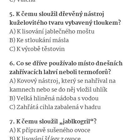
C) Valcha
5. K čemu sloužil dřevěný nástroj
kuželovitého tvaru vybavený tloukem?
A) K lisování jablečného moštu
B) Ke stloukání másla
C) K výrobě těstovin
6. Co se dříve používalo místo dnešních
zahřívacích lahví neboli termoforů?
A) Kovový nástroj, který se nahříval na
kamnech nebo se do něj vložil uhlík
B) Velká hliněná nádoba s vodou
C) Zahřátá cihla zabalená v hadru
7. K čemu sloužil „jablkogril“?
A) K přípravě sušeného ovoce
B) K lisování šťávy z ovoce