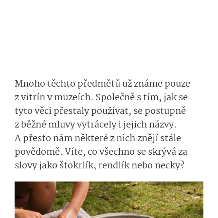
Mnoho těchto předmětů už známe pouze
z vitrín v muzeích. Společně s tím, jak se
tyto věci přestaly používat, se postupně
z běžné mluvy vytrácely i jejich názvy.
A přesto nám některé z nich znějí stále
povědomě. Víte, co všechno se skrývá za
slovy jako štokrlík, rendlík nebo necky?