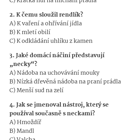
C) Krátká hůl na míchání prádla
2. K čemu sloužil rendlík?
A) K vaření a ohřívání jídla
B) K mletí obilí
C) K odkládání uhlíku z kamen
3. Jaké domácí náčiní představují
„necky“?
A) Nádoba na uchovávání mouky
B) Nízká dřevěná nádoba na praní prádla
C) Menší sud na zelí
4. Jak se jmenoval nástroj, který se
používal současně s neckami?
A) Hmoždíř
B) Mandl