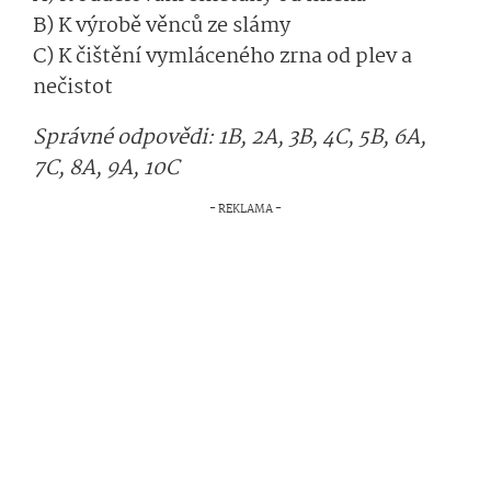
B) K výrobě věnců ze slámy
C) K čištění vymláceného zrna od plev a
nečistot
Správné odpovědi: 1B, 2A, 3B, 4C, 5B, 6A,
7C, 8A, 9A, 10C