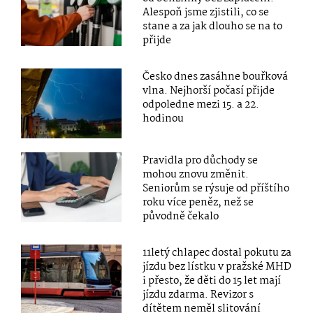
Alespoň jsme zjistili, co se
stane a za jak dlouho se na to
přijde
Česko dnes zasáhne bouřková
vlna. Nejhorší počasí přijde
odpoledne mezi 15. a 22.
hodinou
Pravidla pro důchody se
mohou znovu změnit.
Seniorům se rýsuje od příštího
roku více peněz, než se
původně čekalo
11letý chlapec dostal pokutu za
jízdu bez lístku v pražské MHD
i přesto, že děti do 15 let mají
jízdu zdarma. Revizor s
dítětem neměl slitování