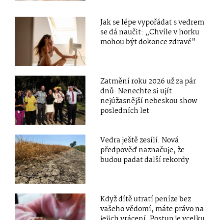
Jak se lépe vypořádat s vedrem
se dá naučit: „Chvíle v horku
mohou být dokonce zdravé"
Zatmění roku 2026 už za pár
dnů: Nenechte si ujít
nejúžasnější nebeskou show
posledních let
Vedra ještě zesílí. Nová
předpověď naznačuje, že
budou padat další rekordy
Když dítě utratí peníze bez
vašeho vědomí, máte právo na
jejich vrácení. Postup je vcelku