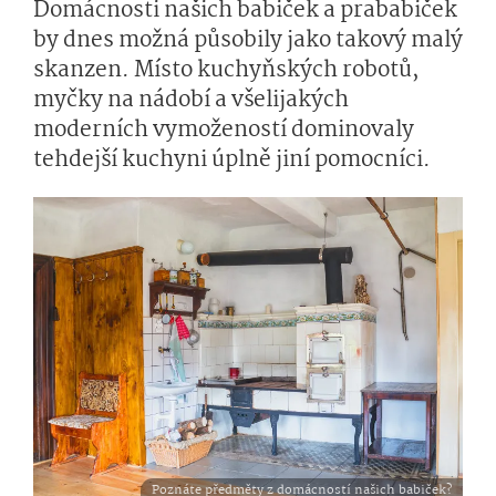
Domácnosti našich babiček a prababiček
by dnes možná působily jako takový malý
skanzen. Místo kuchyňských robotů,
myčky na nádobí a všelijakých
moderních vymožeností dominovaly
tehdejší kuchyni úplně jiní pomocníci.
Poznáte předměty z domácností našich babiček?