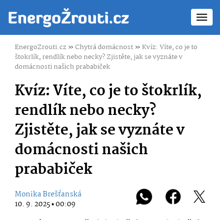
Toggl
navig
EnergoZrouti.cz
»
Chytrá domácnost
»
Kvíz: Víte, co je to
štokrlík, rendlík nebo necky? Zjistěte, jak se vyznáte v
domácnosti našich prababiček
Kvíz: Víte, co je to štokrlík,
rendlík nebo necky?
Zjistěte, jak se vyznáte v
domácnosti našich
prababiček
Monika Brešťanská
10. 9. 2025 ▪ 00:09