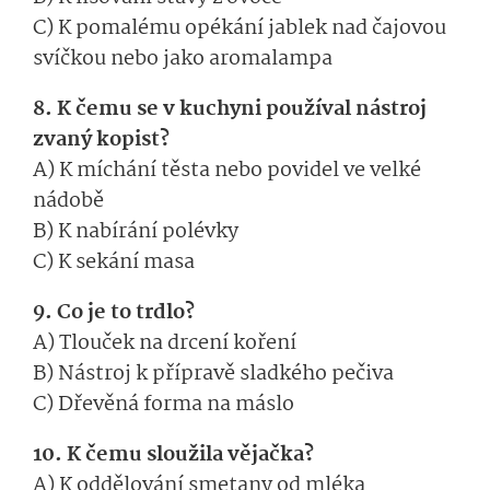
C) K pomalému opékání jablek nad čajovou
svíčkou nebo jako aromalampa
8. K čemu se v kuchyni používal nástroj
zvaný kopist?
A) K míchání těsta nebo povidel ve velké
nádobě
B) K nabírání polévky
C) K sekání masa
9. Co je to trdlo?
A) Tlouček na drcení koření
B) Nástroj k přípravě sladkého pečiva
C) Dřevěná forma na máslo
10. K čemu sloužila vějačka?
A) K oddělování smetany od mléka