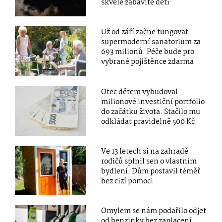
skvěle zabavíte děti
Už od září začne fungovat
supermoderní sanatorium za
693 milionů. Péče bude pro
vybrané pojištěnce zdarma
Otec dětem vybudoval
milionové investiční portfolio
do začátku života. Stačilo mu
odkládat pravidelně 500 Kč
Ve 13 letech si na zahradě
rodičů splnil sen o vlastním
bydlení. Dům postavil téměř
bez cizí pomoci
Omylem se nám podařilo odjet
od benzinky bez zaplacení.