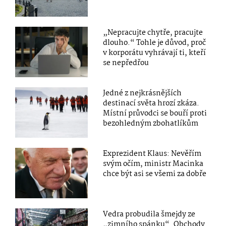
„Nepracujte chytře, pracujte
dlouho.“ Tohle je důvod, proč
v korporátu vyhrávají ti, kteří
se nepředřou
Jedné z nejkrásnějších
destinací světa hrozí zkáza.
Místní průvodci se bouří proti
bezohledným zbohatlíkům
Exprezident Klaus: Nevěřím
svým očím, ministr Macinka
chce být asi se všemi za dobře
Vedra probudila šmejdy ze
„zimního spánku“. Obchody