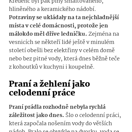
Kredenc byl pak plný smaltovaného,
hliněného a keramického nádobí.
Potraviny se ukládaly na ta nejchladnější
místa v celé domácnosti, protože jen
málokdo měl dříve ledničku.
Zejména na
vesnicích se někteří lidé ještě v minulém
století obešli bez elektřiny v celém domě
nebo bez pitné vody, která dnes běžně teče
z kohoutků v kuchyni i koupelně.
Praní a žehlení jako
celodenní práce
Praní prádla rozhodně nebyla rychlá
záležitost jako dnes.
Šlo o celodenní práci,
která započala nošením vody do větších
nádob. Pralo se obvykle na dvorku, voda se