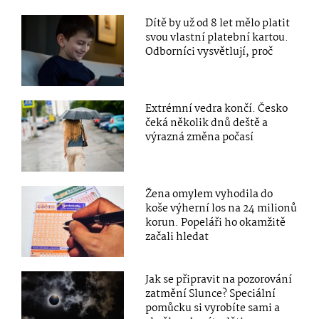
Dítě by už od 8 let mělo platit
svou vlastní platební kartou.
Odborníci vysvětlují, proč
Extrémní vedra končí. Česko
čeká několik dnů deště a
výrazná změna počasí
Žena omylem vyhodila do
koše výherní los na 24 milionů
korun. Popeláři ho okamžitě
začali hledat
Jak se připravit na pozorování
zatmění Slunce? Speciální
pomůcku si vyrobíte sami a