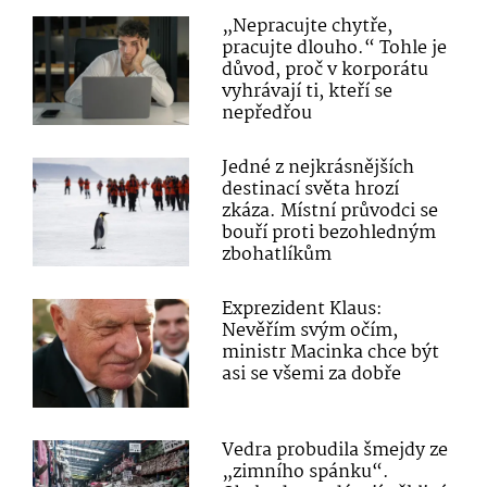
„Nepracujte chytře,
pracujte dlouho.“ Tohle je
důvod, proč v korporátu
vyhrávají ti, kteří se
nepředřou
Jedné z nejkrásnějších
destinací světa hrozí
zkáza. Místní průvodci se
bouří proti bezohledným
zbohatlíkům
Exprezident Klaus:
Nevěřím svým očím,
ministr Macinka chce být
asi se všemi za dobře
Vedra probudila šmejdy ze
„zimního spánku“.