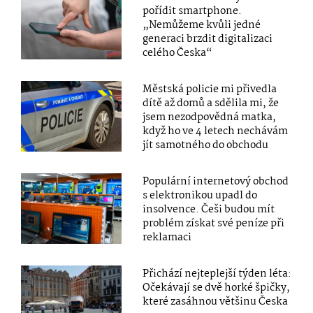
pořídit smartphone.
„Nemůžeme kvůli jedné
generaci brzdit digitalizaci
celého Česka“
Městská policie mi přivedla
dítě až domů a sdělila mi, že
jsem nezodpovědná matka,
když ho ve 4 letech nechávám
jít samotného do obchodu
Populární internetový obchod
s elektronikou upadl do
insolvence. Češi budou mít
problém získat své peníze při
reklamaci
Přichází nejteplejší týden léta:
Očekávají se dvě horké špičky,
které zasáhnou většinu Česka