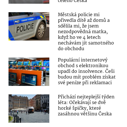
celého Česka“
Městská policie mi
přivedla dítě až domů a
sdělila mi, že jsem
nezodpovědná matka,
když ho ve 4 letech
nechávám jít samotného
do obchodu
Populární internetový
obchod s elektronikou
upadl do insolvence. Češi
budou mít problém získat
své peníze při reklamaci
Přichází nejteplejší týden
léta: Očekávají se dvě
horké špičky, které
zasáhnou většinu Česka