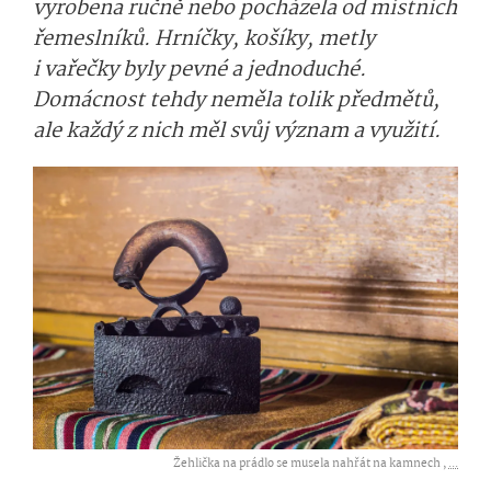
vyrobena ručně nebo pocházela od místních
řemeslníků. Hrníčky, košíky, metly
i vařečky byly pevné a jednoduché.
Domácnost tehdy neměla tolik předmětů,
ale každý z nich měl svůj význam a využití.
Žehlička na prádlo se musela nahřát na kamnech ,
...