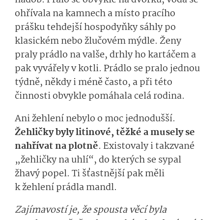
ohřívala na kamnech a místo pracího
prášku tehdejší hospodyňky sáhly po
klasickém nebo žlučovém mýdle. Ženy
praly prádlo na valše, drhly ho kartáčem a
pak vyvářely v kotli. Prádlo se pralo jednou
týdně, někdy i méně často, a při této
činnosti obvykle pomáhala celá rodina.
Ani žehlení nebylo o moc jednodušší.
Žehličky byly litinové, těžké a musely se
nahřívat na plotně
. Existovaly i takzvané
„žehličky na uhlí“, do kterých se sypal
žhavý popel. Ti šťastnější pak měli
k žehlení prádla mandl.
Zajímavostí je, že spousta věcí byla