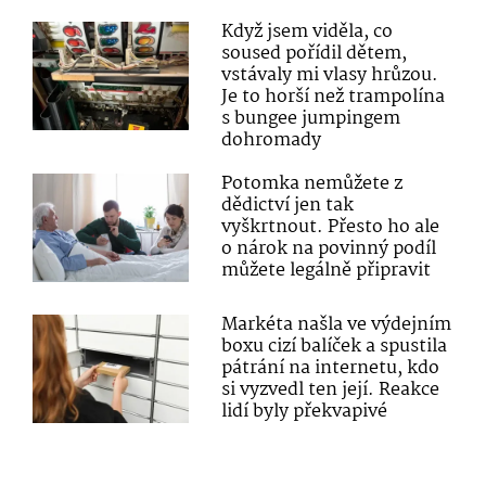
Když jsem viděla, co
soused pořídil dětem,
vstávaly mi vlasy hrůzou.
Je to horší než trampolína
s bungee jumpingem
dohromady
Potomka nemůžete z
dědictví jen tak
vyškrtnout. Přesto ho ale
o nárok na povinný podíl
můžete legálně připravit
Markéta našla ve výdejním
boxu cizí balíček a spustila
pátrání na internetu, kdo
si vyzvedl ten její. Reakce
lidí byly překvapivé