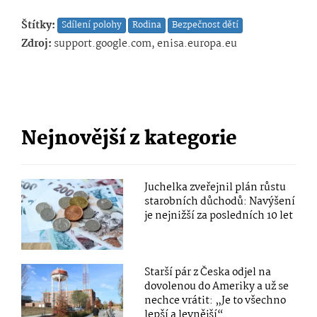
Štítky:
Sdílení polohy
Rodina
Bezpečnost dětí
Zdroj:
support.google.com, enisa.europa.eu
Nejnovější z kategorie
Juchelka zveřejnil plán růstu
starobních důchodů: Navýšení
je nejnižší za posledních 10 let
Starší pár z Česka odjel na
dovolenou do Ameriky a už se
nechce vrátit: „Je to všechno
lepší a levnější“