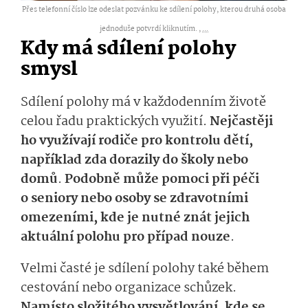
Přes telefonní číslo lze odeslat pozvánku ke sdílení polohy, kterou druhá osoba
jednoduše potvrdí kliknutím. ,
...
Kdy má sdílení polohy
smysl
Sdílení polohy má v každodenním životě
celou řadu praktických využití.
Nejčastěji
ho využívají rodiče pro kontrolu dětí,
například zda dorazily do školy nebo
domů
.
Podobně může pomoci při péči
o seniory nebo osoby se zdravotními
omezeními, kde je nutné znát jejich
aktuální polohu pro případ nouze
.
Velmi časté je sdílení polohy také během
cestování nebo organizace schůzek.
Namísto složitého vysvětlování, kde se