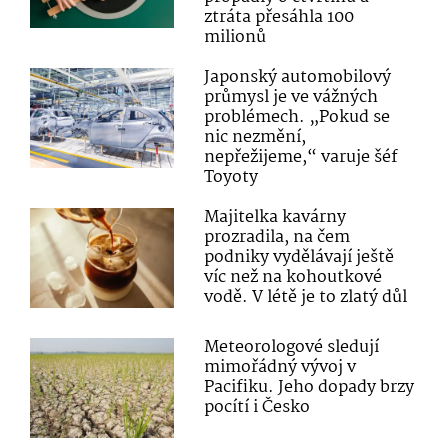
ztráta přesáhla 100
milionů
Japonský automobilový
průmysl je ve vážných
problémech. „Pokud se
nic nezmění,
nepřežijeme,“ varuje šéf
Toyoty
Majitelka kavárny
prozradila, na čem
podniky vydělávají ještě
víc než na kohoutkové
vodě. V létě je to zlatý důl
Meteorologové sledují
mimořádný vývoj v
Pacifiku. Jeho dopady brzy
pocítí i Česko