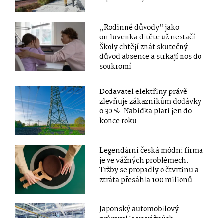
„Rodinné důvody“ jako
omluvenka dítěte už nestačí.
Školy chtějí znát skutečný
důvod absence a strkají nos do
soukromí
Dodavatel elektřiny právě
zlevňuje zákazníkům dodávky
o 30 %. Nabídka platí jen do
konce roku
Legendární česká módní firma
je ve vážných problémech.
Tržby se propadly o čtvrtinu a
ztráta přesáhla 100 milionů
Japonský automobilový