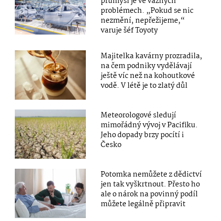
průmysl je ve vážných
problémech. „Pokud se nic
nezmění, nepřežijeme,“
varuje šéf Toyoty
Majitelka kavárny prozradila,
na čem podniky vydělávají
ještě víc než na kohoutkové
vodě. V létě je to zlatý důl
Meteorologové sledují
mimořádný vývoj v Pacifiku.
Jeho dopady brzy pocítí i
Česko
Potomka nemůžete z dědictví
jen tak vyškrtnout. Přesto ho
ale o nárok na povinný podíl
můžete legálně připravit