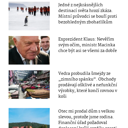
Jedné z nejkrásnějších
destinací světa hrozí zkáza.
Místní průvodci se bouří proti
bezohledným zbohatlíkům
Exprezident Klaus: Nevěřím
svým očím, ministr Macinka
chce být asi se všemi za dobře
Vedra probudila šmejdy ze
„zimního spánku“. Obchody
prodávají ošklivé a nefunkční
výrobky, které končí rovnou v
koši
Otec mi prodal dům s velkou
slevou, protože jsme rodina.
Finanční úřad požadoval