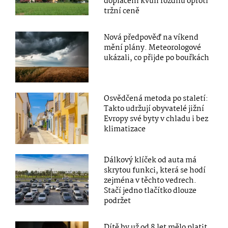
doplacení kvůli rozdílu oproti
tržní ceně
Nová předpověď na víkend
mění plány. Meteorologové
ukázali, co přijde po bouřkách
Osvědčená metoda po staletí:
Takto udržují obyvatelé jižní
Evropy své byty v chladu i bez
klimatizace
Dálkový klíček od auta má
skrytou funkci, která se hodí
zejména v těchto vedrech.
Stačí jedno tlačítko dlouze
podržet
Dítě by už od 8 let mělo platit