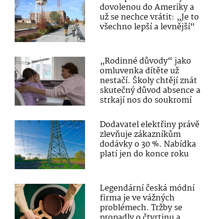
dovolenou do Ameriky a
už se nechce vrátit: „Je to
všechno lepší a levnější“
„Rodinné důvody“ jako
omluvenka dítěte už
nestačí. Školy chtějí znát
skutečný důvod absence a
strkají nos do soukromí
Dodavatel elektřiny právě
zlevňuje zákazníkům
dodávky o 30 %. Nabídka
platí jen do konce roku
Legendární česká módní
firma je ve vážných
problémech. Tržby se
propadly o čtvrtinu a