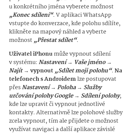
u konkrétního jména vyberete možnost
„Konec sdílení“
. V aplikaci WhatsApp
vstupte do konverzace, kde polohu sdílíte,
klikněte na mapový náhled a vyberte
možnost
„Přestat sdílet“
.
Uživatel iPhonu
může vypnout sdílení
v systému:
Nastavení → Vaše jméno →
Najít →
vypnout
„Sdílet moji polohu“
.
Na
telefonech s Androidem
lze postupovat
přes
Nastavení → Poloha → Služby
určování polohy Google → Sdílení polohy
,
kde lze upravit či vypnout jednotlivé
kontakty. Alternativně lze polohové služby
zcela vypnout, tím ale přijdete o možnost
využívat navigaci a další aplikace závislé