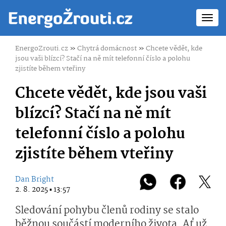
Toggl
navig
EnergoZrouti.cz
»
Chytrá domácnost
»
Chcete vědět, kde
jsou vaši blízcí? Stačí na ně mít telefonní číslo a polohu
zjistíte během vteřiny
Chcete vědět, kde jsou vaši
blízcí? Stačí na ně mít
telefonní číslo a polohu
zjistíte během vteřiny
Dan Bright
2. 8. 2025 ▪ 13:57
Sledování pohybu členů rodiny se stalo
běžnou součástí moderního života. Ať už