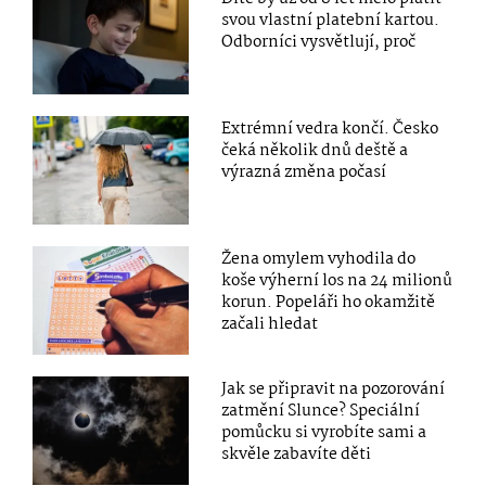
svou vlastní platební kartou.
Odborníci vysvětlují, proč
Extrémní vedra končí. Česko
čeká několik dnů deště a
výrazná změna počasí
Žena omylem vyhodila do
koše výherní los na 24 milionů
korun. Popeláři ho okamžitě
začali hledat
Jak se připravit na pozorování
zatmění Slunce? Speciální
pomůcku si vyrobíte sami a
skvěle zabavíte děti