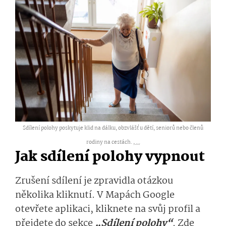
Sdílení polohy poskytuje klid na dálku, obzvlášť u dětí, seniorů nebo členů
rodiny na cestách. ,
...
Jak sdílení polohy vypnout
Zrušení sdílení je zpravidla otázkou
několika kliknutí. V Mapách Google
otevřete aplikaci, kliknete na svůj profil a
přejdete do sekce
„Sdílení polohy“
. Zde