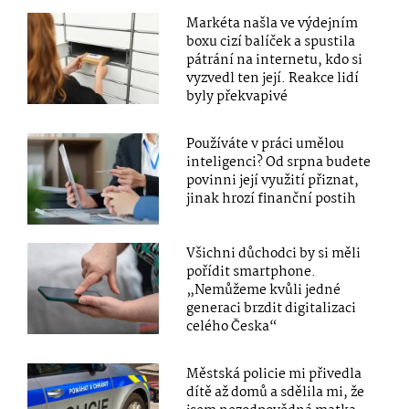
Markéta našla ve výdejním
boxu cizí balíček a spustila
pátrání na internetu, kdo si
vyzvedl ten její. Reakce lidí
byly překvapivé
Používáte v práci umělou
inteligenci? Od srpna budete
povinni její využití přiznat,
jinak hrozí finanční postih
Všichni důchodci by si měli
pořídit smartphone.
„Nemůžeme kvůli jedné
generaci brzdit digitalizaci
celého Česka“
Městská policie mi přivedla
dítě až domů a sdělila mi, že