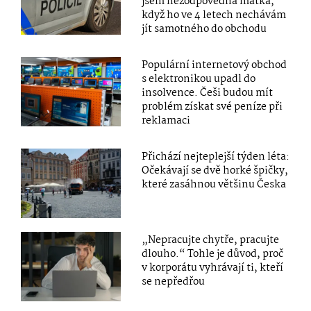
jsem nezodpovědná matka,
když ho ve 4 letech nechávám
jít samotného do obchodu
Populární internetový obchod
s elektronikou upadl do
insolvence. Češi budou mít
problém získat své peníze při
reklamaci
Přichází nejteplejší týden léta:
Očekávají se dvě horké špičky,
které zasáhnou většinu Česka
„Nepracujte chytře, pracujte
dlouho.“ Tohle je důvod, proč
v korporátu vyhrávají ti, kteří
se nepředřou