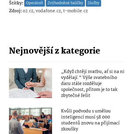
Štítky:
Operátoři
Zvýhodněné balíčky
Služby
Zdroj:
o2.cz, vodafone.cz, t-mobile.cz
Nejnovější z kategorie
„Když chtějí svatbu, ať si na ni
vydělají.“ Výše svatebního
daru stále rozděluje
společnost, přitom je to tak
zbytečné řešit
Kvůli podvodu s umělou
inteligencí musí 58 000
studentů znovu na přijímací
zkoušky