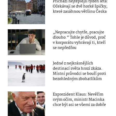
Přichází nejteplejší týden léta:
Očekávají se dvě horké špičky,
které zasáhnou většinu Česka
„Nepracujte chytře, pracujte
dlouho.“ Tohle je důvod, proč
v korporátu vyhrávají ti, kteří
se nepředřou
Jedné z nejkrásnějších
destinací světa hrozí zkáza.
Místní průvodci se bouří proti
bezohledným zbohatlíkům
Exprezident Klaus: Nevěřím
svým očím, ministr Macinka
chce být asi se všemi za dobře