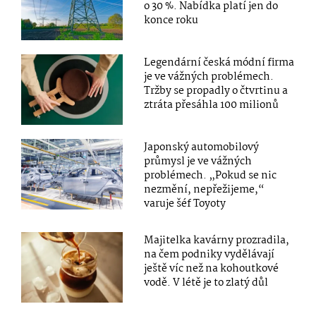
o 30 %. Nabídka platí jen do
konce roku
Legendární česká módní firma
je ve vážných problémech.
Tržby se propadly o čtvrtinu a
ztráta přesáhla 100 milionů
Japonský automobilový
průmysl je ve vážných
problémech. „Pokud se nic
nezmění, nepřežijeme,“
varuje šéf Toyoty
Majitelka kavárny prozradila,
na čem podniky vydělávají
ještě víc než na kohoutkové
vodě. V létě je to zlatý důl