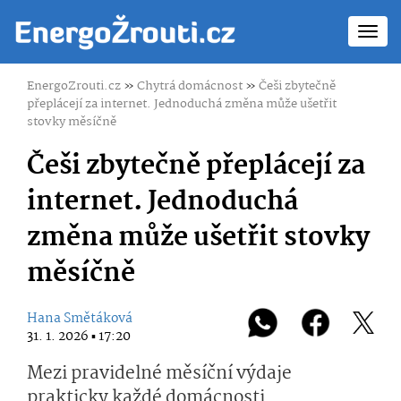
Toggl
navig
EnergoZrouti.cz
»
Chytrá domácnost
»
Češi zbytečně
přeplácejí za internet. Jednoduchá změna může ušetřit
stovky měsíčně
Češi zbytečně přeplácejí za
internet. Jednoduchá
změna může ušetřit stovky
měsíčně
Hana Smětáková
31. 1. 2026 ▪ 17:20
Mezi pravidelné měsíční výdaje
prakticky každé domácnosti