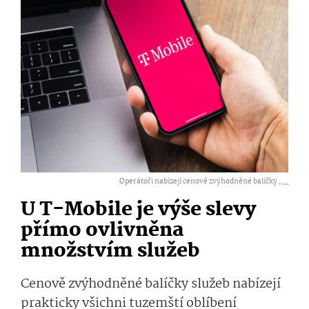
Operátoři nabízejí cenově zvýhodněné balíčky ,
...
U T-Mobile je výše slevy
přímo ovlivněna
množstvím služeb
Cenově zvýhodněné balíčky služeb nabízejí
prakticky všichni tuzemští oblíbení