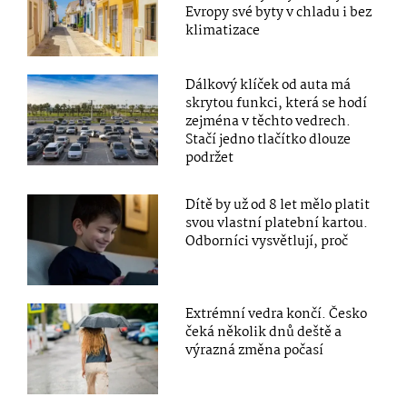
Evropy své byty v chladu i bez
klimatizace
Dálkový klíček od auta má
skrytou funkci, která se hodí
zejména v těchto vedrech.
Stačí jedno tlačítko dlouze
podržet
Dítě by už od 8 let mělo platit
svou vlastní platební kartou.
Odborníci vysvětlují, proč
Extrémní vedra končí. Česko
čeká několik dnů deště a
výrazná změna počasí