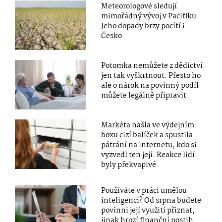
Meteorologové sledují
mimořádný vývoj v Pacifiku.
Jeho dopady brzy pocítí i
Česko
Potomka nemůžete z dědictví
jen tak vyškrtnout. Přesto ho
ale o nárok na povinný podíl
můžete legálně připravit
Markéta našla ve výdejním
boxu cizí balíček a spustila
pátrání na internetu, kdo si
vyzvedl ten její. Reakce lidí
byly překvapivé
Používáte v práci umělou
inteligenci? Od srpna budete
povinni její využití přiznat,
jinak hrozí finanční postih