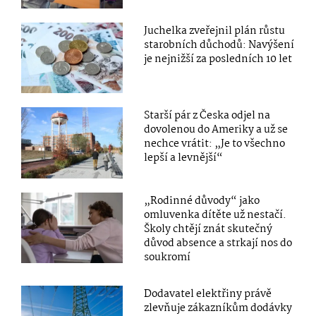
Juchelka zveřejnil plán růstu
starobních důchodů: Navýšení
je nejnižší za posledních 10 let
Starší pár z Česka odjel na
dovolenou do Ameriky a už se
nechce vrátit: „Je to všechno
lepší a levnější“
„Rodinné důvody“ jako
omluvenka dítěte už nestačí.
Školy chtějí znát skutečný
důvod absence a strkají nos do
soukromí
Dodavatel elektřiny právě
zlevňuje zákazníkům dodávky