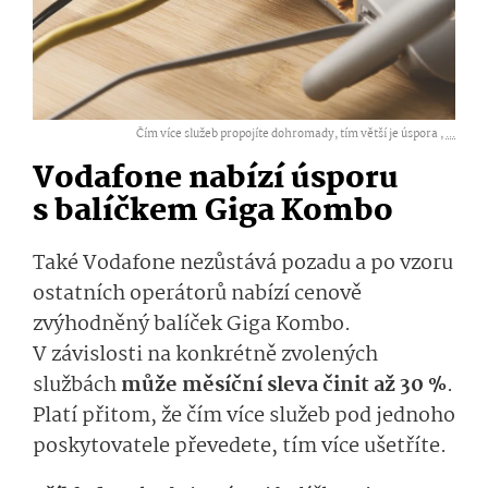
Čím více služeb propojíte dohromady, tím větší je úspora ,
...
Vodafone nabízí úsporu
s balíčkem Giga Kombo
Také Vodafone nezůstává pozadu a po vzoru
ostatních operátorů nabízí cenově
zvýhodněný balíček Giga Kombo.
V závislosti na konkrétně zvolených
službách
může měsíční sleva činit až 30 %
.
Platí přitom, že čím více služeb pod jednoho
poskytovatele převedete, tím více ušetříte.