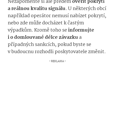
Nezapomeňte si ale předem
ověřit pokrytí
a reálnou kvalitu signálu
. U některých obcí
například operátor nemusí nabízet pokrytí,
nebo zde může docházet k častým
výpadkům. Kromě toho se
informujte
i o domlouvané délce závazku
a
případných sankcích, pokud byste se
v budoucnu rozhodli poskytovatele změnit.