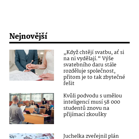
Nejnovější
„Když chtějí svatbu, ať si
na ni vydělají.“ Výše
svatebního daru stále
rozděluje společnost,
přitom je to tak zbytečné
řešit
Kvůli podvodu s umělou
inteligencí musí 58 000
studentů znovu na
přijímací zkoušky
Juchelka zveřejnil plán