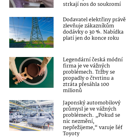
strkají nos do soukromí
Dodavatel elektřiny právě
zlevňuje zákazníkům
dodávky o 30 %. Nabídka
platí jen do konce roku
Legendární česká módní
firma je ve vážných
problémech. Tržby se
propadly o čtvrtinu a
ztráta přesáhla 100
milionů
Japonský automobilový
průmysl je ve vážných
problémech. „Pokud se
nic nezmění,
nepřežijeme,“ varuje šéf
Toyoty