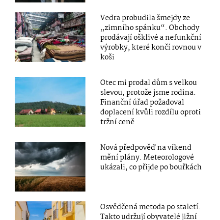
Vedra probudila šmejdy ze
„zimního spánku“. Obchody
prodávají ošklivé a nefunkční
výrobky, které končí rovnou v
koši
Otec mi prodal dům s velkou
slevou, protože jsme rodina.
Finanční úřad požadoval
doplacení kvůli rozdílu oproti
tržní ceně
Nová předpověď na víkend
mění plány. Meteorologové
ukázali, co přijde po bouřkách
Osvědčená metoda po staletí:
Takto udržují obyvatelé jižní