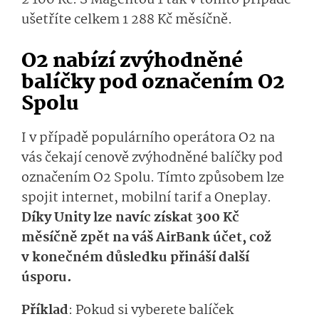
2 100 Kč. S Magentou 1 tak v tomto případě
ušetříte celkem 1 288 Kč měsíčně.
O2 nabízí zvýhodněné
balíčky pod označením O2
Spolu
I v případě populárního operátora O2 na
vás čekají cenově zvýhodněné balíčky pod
označením O2 Spolu. Tímto způsobem lze
spojit internet, mobilní tarif a Oneplay.
Díky Unity lze navíc získat 300 Kč
měsíčně zpět na váš AirBank účet, což
v konečném důsledku přináší další
úsporu.
Příklad
: Pokud si vyberete balíček