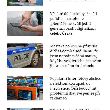
Všichni důchodci by si měli
pořídit smartphone.
„Nemůžeme kvůli jedné
generaci brzdit digitalizaci
celého Česka“
Městská policie mi přivedla
dítě až domů a sdělila mi, že
jsem nezodpovědná matka,
když ho ve 4 letech nechávám
jít samotného do obchodu
Populární internetový obchod
s elektronikou upadl do
insolvence. Češi budou mít
problém získat své peníze při
reklamaci