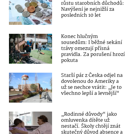
růstu starobních důchodů:
Navýšení je nejnižší za
posledních 10 let
Konec hlučným
sousedům: I běžné sekání
trávy omezují přísná
pravidla. Za porušení hrozí
pokuta
Starší pár z Česka odjel na
dovolenou do Ameriky a
už se nechce vrátit: „Je to
všechno lepší a levnější“
„Rodinné důvody“ jako
omluvenka dítěte už
nestačí. Školy chtějí znát
skutečný důvod absence a