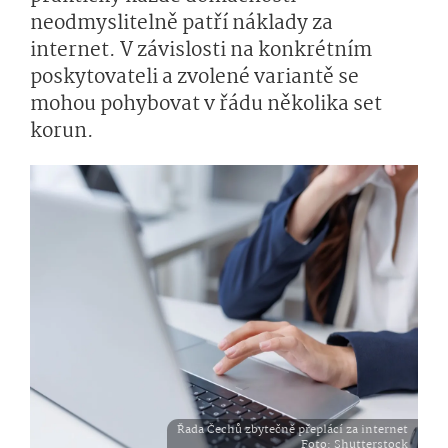
neodmyslitelně patří náklady za
internet. V závislosti na konkrétním
poskytovateli a zvolené variantě se
mohou pohybovat v řádu několika set
korun.
Řada Čechů zbytečně přeplácí za internet
Foto
: Shutterstock