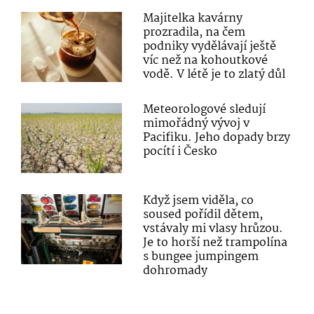
Majitelka kavárny
prozradila, na čem
podniky vydělávají ještě
víc než na kohoutkové
vodě. V létě je to zlatý důl
Meteorologové sledují
mimořádný vývoj v
Pacifiku. Jeho dopady brzy
pocítí i Česko
Když jsem viděla, co
soused pořídil dětem,
vstávaly mi vlasy hrůzou.
Je to horší než trampolína
s bungee jumpingem
dohromady