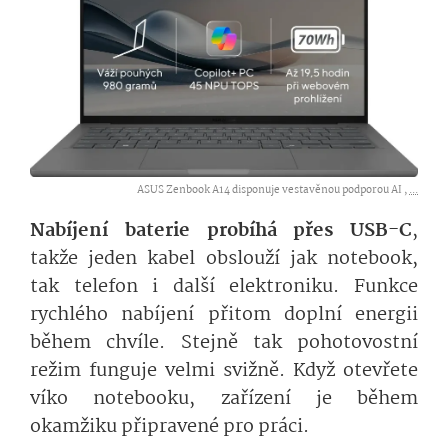
ASUS Zenbook A14 disponuje vestavěnou podporou AI ,
...
Nabíjení baterie probíhá přes USB-C
,
takže jeden kabel obslouží jak notebook,
tak telefon i další elektroniku. Funkce
rychlého nabíjení přitom doplní energii
během chvíle. Stejně tak pohotovostní
režim funguje velmi svižně. Když otevřete
víko notebooku, zařízení je během
okamžiku připravené pro práci.