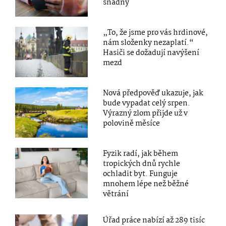
snadný
„To, že jsme pro vás hrdinové,
nám složenky nezaplatí.“
Hasiči se dožadují navýšení
mezd
Nová předpověď ukazuje, jak
bude vypadat celý srpen.
Výrazný zlom přijde už v
polovině měsíce
Fyzik radí, jak během
tropických dnů rychle
ochladit byt. Funguje
mnohem lépe než běžné
větrání
Úřad práce nabízí až 289 tisíc