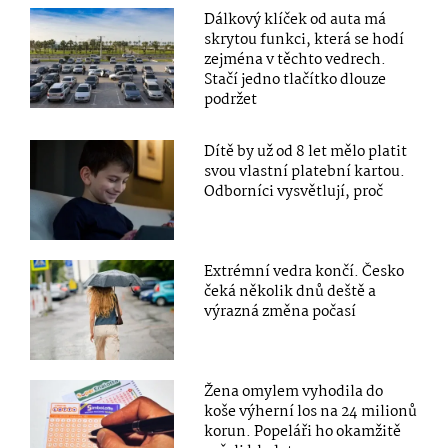
Dálkový klíček od auta má
skrytou funkci, která se hodí
zejména v těchto vedrech.
Stačí jedno tlačítko dlouze
podržet
Dítě by už od 8 let mělo platit
svou vlastní platební kartou.
Odborníci vysvětlují, proč
Extrémní vedra končí. Česko
čeká několik dnů deště a
výrazná změna počasí
Žena omylem vyhodila do
koše výherní los na 24 milionů
korun. Popeláři ho okamžitě