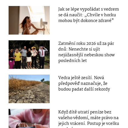
Jak se lépe vypořádat s vedrem
se dá naučit: „Chvíle v horku
mohou být dokonce zdravé"
Zatmění roku 2026 už za pár
dnů: Nenechte si ujít
nejúžasnější nebeskou show
posledních let
Vedra ještě zesílí. Nová
předpověď naznačuje, že
budou padat další rekordy
Když dítě utratí peníze bez
vašeho vědomí, máte právo na
jejich vrácení. Postup je vcelku