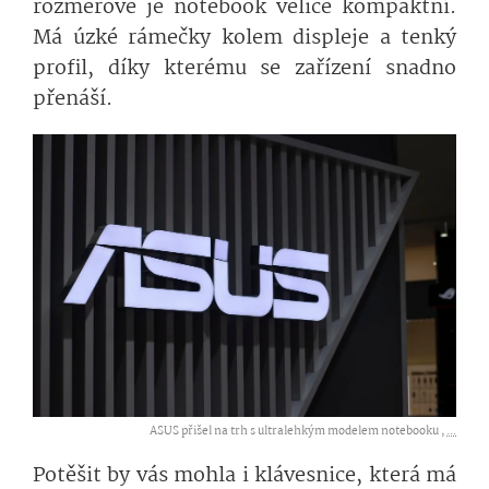
rozměrově je notebook velice kompaktní.
Má úzké rámečky kolem displeje a tenký
profil, díky kterému se zařízení snadno
přenáší.
ASUS přišel na trh s ultralehkým modelem notebooku ,
...
Potěšit by vás mohla i klávesnice, která má