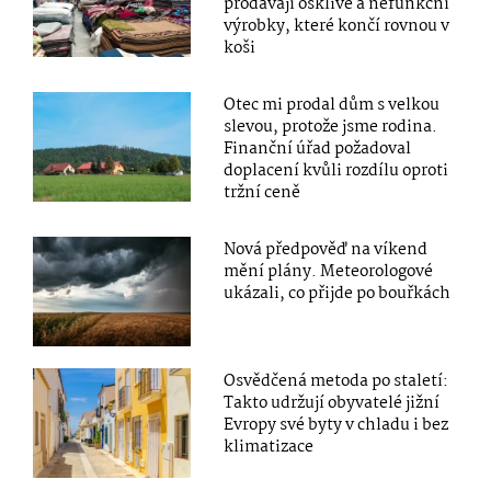
prodávají ošklivé a nefunkční
výrobky, které končí rovnou v
koši
Otec mi prodal dům s velkou
slevou, protože jsme rodina.
Finanční úřad požadoval
doplacení kvůli rozdílu oproti
tržní ceně
Nová předpověď na víkend
mění plány. Meteorologové
ukázali, co přijde po bouřkách
Osvědčená metoda po staletí:
Takto udržují obyvatelé jižní
Evropy své byty v chladu i bez
klimatizace