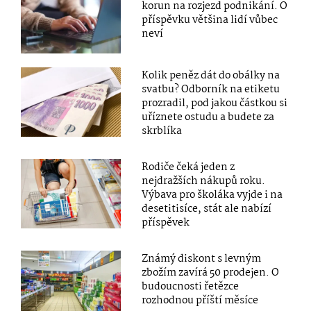
korun na rozjezd podnikání. O
příspěvku většina lidí vůbec
neví
Kolik peněz dát do obálky na
svatbu? Odborník na etiketu
prozradil, pod jakou částkou si
uříznete ostudu a budete za
skrblíka
Rodiče čeká jeden z
nejdražších nákupů roku.
Výbava pro školáka vyjde i na
desetitisíce, stát ale nabízí
příspěvek
Známý diskont s levným
zbožím zavírá 50 prodejen. O
budoucnosti řetězce
rozhodnou příští měsíce