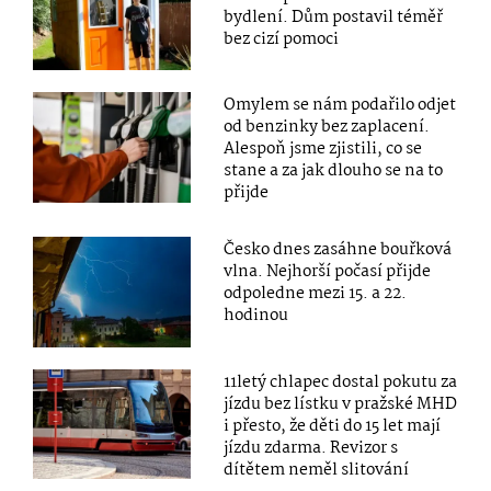
bydlení. Dům postavil téměř
bez cizí pomoci
Omylem se nám podařilo odjet
od benzinky bez zaplacení.
Alespoň jsme zjistili, co se
stane a za jak dlouho se na to
přijde
Česko dnes zasáhne bouřková
vlna. Nejhorší počasí přijde
odpoledne mezi 15. a 22.
hodinou
11letý chlapec dostal pokutu za
jízdu bez lístku v pražské MHD
i přesto, že děti do 15 let mají
jízdu zdarma. Revizor s
dítětem neměl slitování