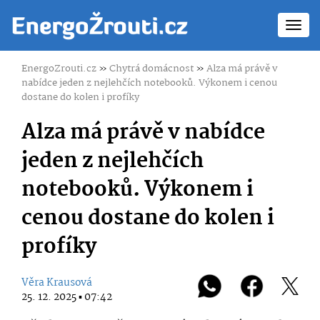
Toggl
navig
EnergoZrouti.cz
»
Chytrá domácnost
»
Alza má právě v
nabídce jeden z nejlehčích notebooků. Výkonem i cenou
dostane do kolen i profíky
Alza má právě v nabídce
jeden z nejlehčích
notebooků. Výkonem i
cenou dostane do kolen i
profíky
Věra Krausová
25. 12. 2025 ▪ 07:42