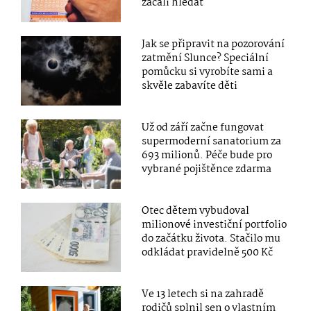
začali hledat
Jak se připravit na pozorování
zatmění Slunce? Speciální
pomůcku si vyrobíte sami a
skvěle zabavíte děti
Už od září začne fungovat
supermoderní sanatorium za
693 milionů. Péče bude pro
vybrané pojištěnce zdarma
Otec dětem vybudoval
milionové investiční portfolio
do začátku života. Stačilo mu
odkládat pravidelně 500 Kč
Ve 13 letech si na zahradě
rodičů splnil sen o vlastním