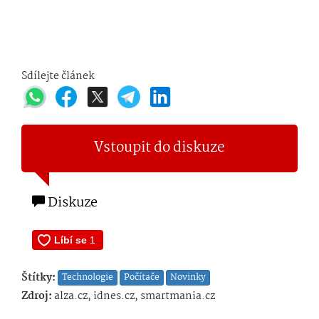
Sdílejte článek
Vstoupit do diskuze
Diskuze
Štítky:
Technologie
Počítače
Novinky
Zdroj:
alza.cz, idnes.cz, smartmania.cz