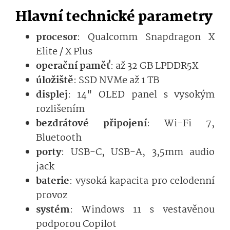
Hlavní technické parametry
procesor
: Qualcomm Snapdragon X
Elite / X Plus
operační paměť
: až 32 GB LPDDR5X
úložiště
: SSD NVMe až 1 TB
displej
: 14" OLED panel s vysokým
rozlišením
bezdrátové připojení
: Wi-Fi 7,
Bluetooth
porty
: USB-C, USB-A, 3,5mm audio
jack
baterie
: vysoká kapacita pro celodenní
provoz
systém
: Windows 11 s vestavěnou
podporou Copilot