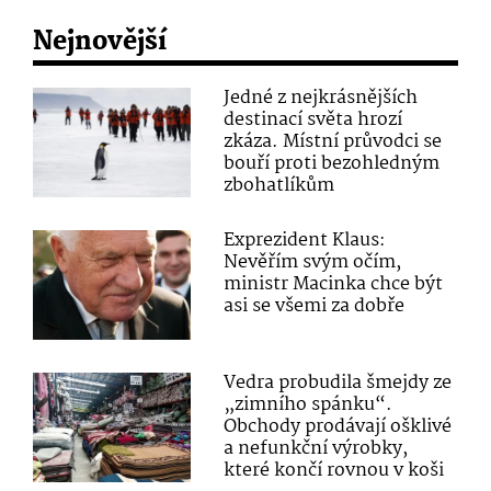
Nejnovější
Jedné z nejkrásnějších
destinací světa hrozí
zkáza. Místní průvodci se
bouří proti bezohledným
zbohatlíkům
Exprezident Klaus:
Nevěřím svým očím,
ministr Macinka chce být
asi se všemi za dobře
Vedra probudila šmejdy ze
„zimního spánku“.
Obchody prodávají ošklivé
a nefunkční výrobky,
které končí rovnou v koši