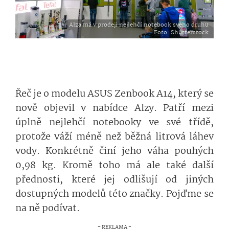
Alza má v prodeji nejlehčí notebook svého druhu
Foto
: Shutterstock
Řeč je o modelu ASUS Zenbook A14, který se
nově objevil v nabídce Alzy. Patří mezi
úplně nejlehčí notebooky ve své třídě,
protože váží méně než běžná litrová láhev
vody. Konkrétně činí jeho váha pouhých
0,98 kg. Kromě toho má ale také další
přednosti, které jej odlišují od jiných
dostupných modelů této značky. Pojďme se
na ně podívat.