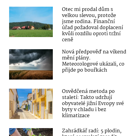
Otec mi prodal dům s
velkou slevou, protože
jsme rodina. Finanční
úřad požadoval doplacení
kvůli rozdílu oproti tržní
ceně
Nová předpověď na víkend
mění plány.
Meteorologové ukázali, co
přijde po bouřkách
Osvědčená metoda po
staletí: Takto udržují
obyvatelé jižní Evropy své
byty v chladu i bez
klimatizace
Zahrádkář radí: 5 plodin,