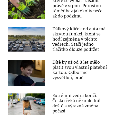
které se vyplatí zasadit
právě v srpnu. Porostou
téměř bez jakékoliv péče
až do podzimu
Dálkový klíček od auta má
skrytou funkci, která se
hodí zejména v těchto
vedrech. Stačí jedno
tlačítko dlouze podržet
Dítě by už od 8 let mělo
platit svou vlastní platební
kartou. Odborníci
vysvětlují, proč
Extrémní vedra končí.
Česko čeká několik dnů
deště a výrazná změna
počasí