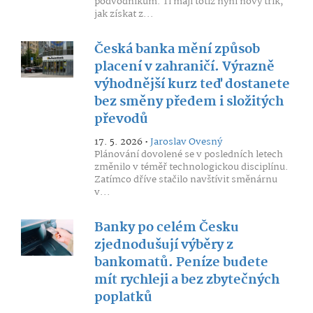
podvodníkům. Ti mají totiž nyní nový trik,
jak získat z...
Česká banka mění způsob
placení v zahraničí. Výrazně
výhodnější kurz teď dostanete
bez směny předem i složitých
převodů
17. 5. 2026 •
Jaroslav Ovesný
Plánování dovolené se v posledních letech
změnilo v téměř technologickou disciplínu.
Zatímco dříve stačilo navštívit směnárnu
v...
Banky po celém Česku
zjednodušují výběry z
bankomatů. Peníze budete
mít rychleji a bez zbytečných
poplatků