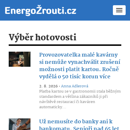
Toggl
navig
Výběr hotovosti
Provozovatelka malé kavárny
si nemůže vynachválit zrušení
možnosti platit kartou. Ročně
vydělá o 50 tisíc korun více
2. 8. 2026 •
Anna Adlerová
Platba kartou se v gastronomii stala běžným
standardem a většina zákazníků ji při
návštěvě restaurací či kaváren
automaticky...
Už nemusíte do banky ani k
bankomatu. Senioři nad 65 let