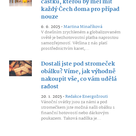
částku, kterou by měl mít
každý Čech doma pro případ
nouze
6. 6. 2025 •
Martina Minaříková
V dnešním zrychleném a globalizovaném
světě je bezhotovostní platba naprostou
samozřejmostí. Většina z nás platí
prostřednictvím karet,...
Dostali jste pod stromeček
obálku? Víme, jak výhodně
nakoupit vše, co vám udělá
radost
20. 1. 2025 •
Redakce Energožrouti
Vánoční svátky jsou za námi a pod
stromečkem jste možná našli obálku s
finanční hotovostí nebo dárkovým
poukazem. Taková nadílka je...