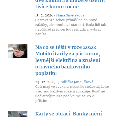
dvě kliknutí a můžete ušetřit
tisíce korun ročně
13. 2. 2026 •
Hana Smětáková
Cestování s sebou přináší nejen nové
zážitky, ale mnohdy i starosti. Řada lidí tak
například před cestou řeší, zda si vybrat
peníze...
Na co se těšit v roce 2026:
Mobilní tarify za pár korun,
levnější elektřina a zrušení
otravného bankovního
poplatku
29. 12. 2025 •
Jindřiška Janoušková
Češi mají ve zvyku si neustále stěžovat, že se
všechno každým rokem zdražuje. Pojďme
udělat výjimku a podívejme se, co v
příštím...
Karty se obrací. Banky mění