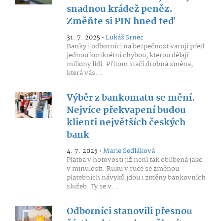
snadnou krádež peněz.
Změňte si PIN hned teď
31. 7. 2025 •
Lukáš Srnec
Banky i odborníci na bezpečnost varují před
jednou konkrétní chybou, kterou dělají
miliony lidí. Přitom stačí drobná změna,
která vás...
Výběr z bankomatu se mění.
Nejvíce překvapení budou
klienti největších českých
bank
4. 7. 2025 •
Marie Sedláková
Platba v hotovosti již není tak oblíbená jako
v minulosti. Ruku v ruce se změnou
platebních návyků jdou i změny bankovních
služeb. Ty se v...
Odborníci stanovili přesnou