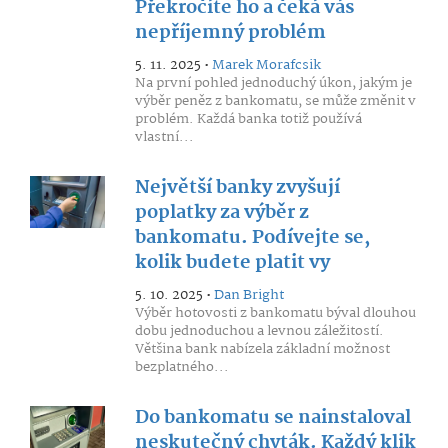
Překročíte ho a čeká vás
nepříjemný problém
5. 11. 2025 •
Marek Morafcsik
Na první pohled jednoduchý úkon, jakým je
výběr peněz z bankomatu, se může změnit v
problém. Každá banka totiž používá
vlastní...
Největší banky zvyšují
poplatky za výběr z
bankomatu. Podívejte se,
kolik budete platit vy
5. 10. 2025 •
Dan Bright
Výběr hotovosti z bankomatu býval dlouhou
dobu jednoduchou a levnou záležitostí.
Většina bank nabízela základní možnost
bezplatného...
Do bankomatu se nainstaloval
neskutečný chyták. Každý klik