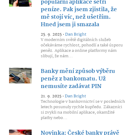
populární aplikace šetří
peníze. Pak jsem zjistila, že
mě stojí víc, než ušetřím.
Hned jsem ji smazala
25. 9. 2025 •
Dan Bright
V moderním světě digitálních služeb
očekáváme rychlost, pohodlí a také úsporu
peněz. Aplikace a online platformy nám
slibují, že nám...
Banky mění způsob výběru
peněz z bankomatu. Už
nemusíte zadávat PIN
21. 9. 2025 •
Dan Bright
Technologie v bankovnictví se v posledních
letech posunuly rychle kupředu. Zákazníci
si zvykli na mobilní aplikace, okamžité
platby nebo...
Novinka: České banky právě