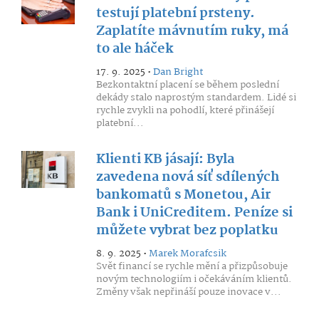
testují platební prsteny.
Zaplatíte mávnutím ruky, má
to ale háček
17. 9. 2025 •
Dan Bright
Bezkontaktní placení se během poslední
dekády stalo naprostým standardem. Lidé si
rychle zvykli na pohodlí, které přinášejí
platební...
Klienti KB jásají: Byla
zavedena nová síť sdílených
bankomatů s Monetou, Air
Bank i UniCreditem. Peníze si
můžete vybrat bez poplatku
8. 9. 2025 •
Marek Morafcsik
Svět financí se rychle mění a přizpůsobuje
novým technologiím i očekáváním klientů.
Změny však nepřináší pouze inovace v...