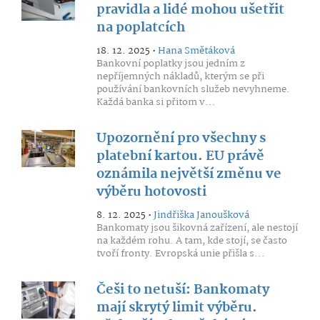
pravidla a lidé mohou ušetřit
na poplatcích
18. 12. 2025 •
Hana Smětáková
Bankovní poplatky jsou jedním z
nepříjemných nákladů, kterým se při
používání bankovních služeb nevyhneme.
Každá banka si přitom v...
Upozornění pro všechny s
platební kartou. EU právě
oznámila největší změnu ve
výběru hotovosti
8. 12. 2025 •
Jindřiška Janoušková
Bankomaty jsou šikovná zařízení, ale nestojí
na každém rohu. A tam, kde stojí, se často
tvoří fronty. Evropská unie přišla s...
Češi to netuší: Bankomaty
mají skrytý limit výběru.