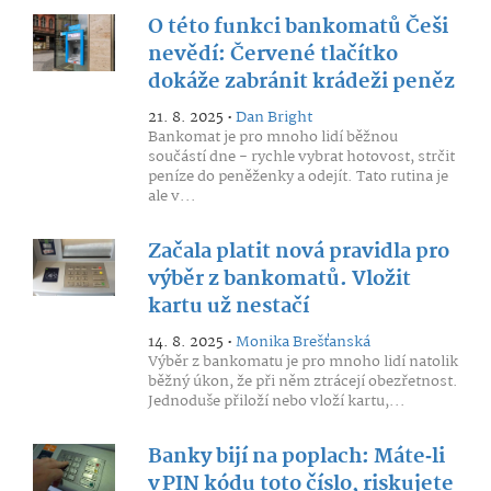
O této funkci bankomatů Češi
nevědí: Červené tlačítko
dokáže zabránit krádeži peněz
21. 8. 2025 •
Dan Bright
Bankomat je pro mnoho lidí běžnou
součástí dne - rychle vybrat hotovost, strčit
peníze do peněženky a odejít. Tato rutina je
ale v...
Začala platit nová pravidla pro
výběr z bankomatů. Vložit
kartu už nestačí
14. 8. 2025 •
Monika Brešťanská
Výběr z bankomatu je pro mnoho lidí natolik
běžný úkon, že při něm ztrácejí obezřetnost.
Jednoduše přiloží nebo vloží kartu,...
Banky bijí na poplach: Máte‑li
v PIN kódu toto číslo, riskujete