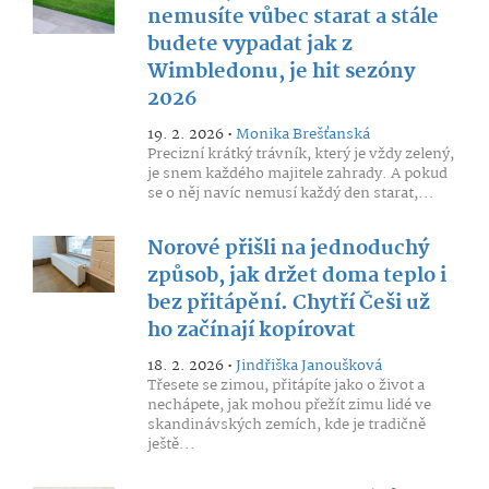
nemusíte vůbec starat a stále
budete vypadat jak z
Wimbledonu, je hit sezóny
2026
19. 2. 2026 •
Monika Brešťanská
Precizní krátký trávník, který je vždy zelený,
je snem každého majitele zahrady. A pokud
se o něj navíc nemusí každý den starat,...
Norové přišli na jednoduchý
způsob, jak držet doma teplo i
bez přitápění. Chytří Češi už
ho začínají kopírovat
18. 2. 2026 •
Jindřiška Janoušková
Třesete se zimou, přitápíte jako o život a
nechápete, jak mohou přežít zimu lidé ve
skandinávských zemích, kde je tradičně
ještě...