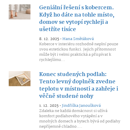
Geniální řešení s kobercem.
Když ho dáte na tohle místo,
domov se vytopí rychleji a
ušetříte tisíce
8. 12. 2025 •
Hana Smětáková
Koberce v interiéru rozhodně neplní pouze
svou estetickou funkci. Jejich přítomnost
může být i velmi praktická a přispívat k
rychlejšímu...
Konec studených podlah:
Tento levný doplněk zvedne
teplotu v místnosti a zahřeje i
věčně studené nohy
1. 12. 2025 •
Jindřiška Janoušková
Zdaleka ne každá domácnost si užívá
komfort podlahového vytápění a v
mnohých domech a bytech bývá od podlahy
nepříjemně chladno....