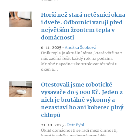
Horší než stará netěsnící okna
i dveře. Odborníci varují před
největším žroutem tepla v
domácnosti
6. 11. 2025 •
Anežka Šebková
Únik tepla je aktuální téma, které většina z
nás začíná řešit každý rok na podzim.
Mnohé napadne zkontrolovat těsnění u
oken a...
Otestovali jsme robotické
vysavače do 5 000 Kč. Jeden z
nich je brutálně výkonný a
nezastaví ho ani koberec plný
chlupů
21. 10. 2025 •
Petr Eybl
Úklid domácnosti se řadí mezi činnosti,