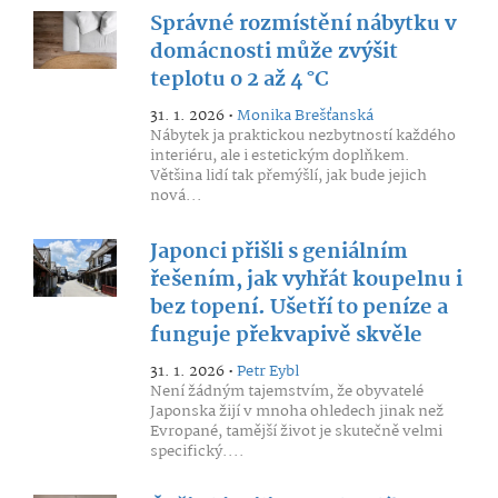
Správné rozmístění nábytku v
domácnosti může zvýšit
teplotu o 2 až 4 °C
31. 1. 2026 •
Monika Brešťanská
Nábytek ja praktickou nezbytností každého
interiéru, ale i estetickým doplňkem.
Většina lidí tak přemýšlí, jak bude jejich
nová...
Japonci přišli s geniálním
řešením, jak vyhřát koupelnu i
bez topení. Ušetří to peníze a
funguje překvapivě skvěle
31. 1. 2026 •
Petr Eybl
Není žádným tajemstvím, že obyvatelé
Japonska žijí v mnoha ohledech jinak než
Evropané, tamější život je skutečně velmi
specifický....