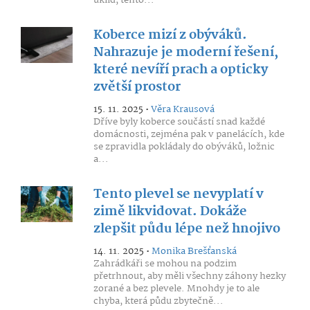
úklid, tento...
Koberce mizí z obýváků.
Nahrazuje je moderní řešení,
které nevíří prach a opticky
zvětší prostor
15. 11. 2025 •
Věra Krausová
Dříve byly koberce součástí snad každé
domácnosti, zejména pak v panelácích, kde
se zpravidla pokládaly do obýváků, ložnic
a...
Tento plevel se nevyplatí v
zimě likvidovat. Dokáže
zlepšit půdu lépe než hnojivo
14. 11. 2025 •
Monika Brešťanská
Zahrádkáři se mohou na podzim
přetrhnout, aby měli všechny záhony hezky
zorané a bez plevele. Mnohdy je to ale
chyba, která půdu zbytečně...