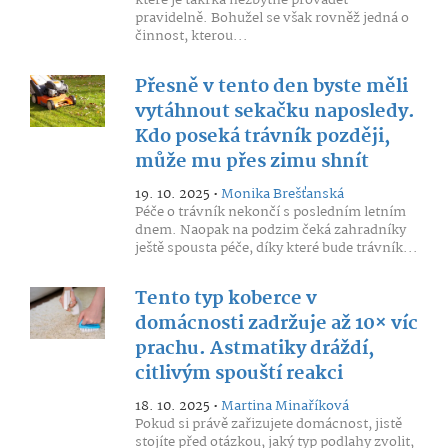
které je takřka nezbytné provádět
pravidelně. Bohužel se však rovněž jedná o
činnost, kterou...
Přesně v tento den byste měli
vytáhnout sekačku naposledy.
Kdo poseká trávník později,
může mu přes zimu shnít
19. 10. 2025 •
Monika Brešťanská
Péče o trávník nekončí s posledním letním
dnem. Naopak na podzim čeká zahradníky
ještě spousta péče, díky které bude trávník...
Tento typ koberce v
domácnosti zadržuje až 10× víc
prachu. Astmatiky dráždí,
citlivým spouští reakci
18. 10. 2025 •
Martina Minaříková
Pokud si právě zařizujete domácnost, jistě
stojíte před otázkou, jaký typ podlahy zvolit,