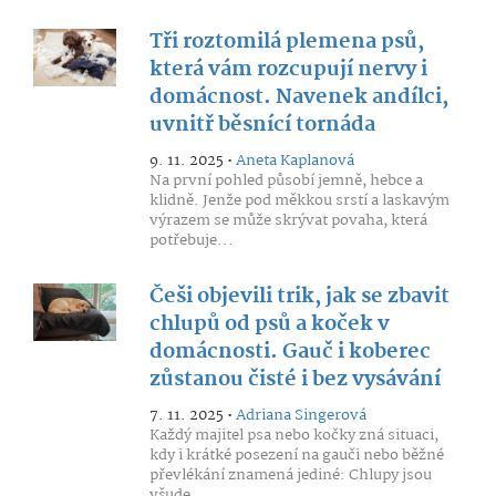
Tři roztomilá plemena psů,
která vám rozcupují nervy i
domácnost. Navenek andílci,
uvnitř běsnící tornáda
9. 11. 2025 •
Aneta Kaplanová
Na první pohled působí jemně, hebce a
klidně. Jenže pod měkkou srstí a laskavým
výrazem se může skrývat povaha, která
potřebuje...
Češi objevili trik, jak se zbavit
chlupů od psů a koček v
domácnosti. Gauč i koberec
zůstanou čisté i bez vysávání
7. 11. 2025 •
Adriana Singerová
Každý majitel psa nebo kočky zná situaci,
kdy i krátké posezení na gauči nebo běžné
převlékání znamená jediné: Chlupy jsou
všude....