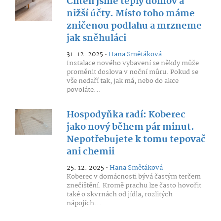
Chtěli jsme teplý domov a
nižší účty. Místo toho máme
zničenou podlahu a mrzneme
jak sněhuláci
31. 12. 2025 •
Hana Smětáková
Instalace nového vybavení se někdy může
proměnit doslova v noční můru. Pokud se
vše nedaří tak, jak má, nebo do akce
povoláte...
Hospodyňka radí: Koberec
jako nový během pár minut.
Nepotřebujete k tomu tepovač
ani chemii
25. 12. 2025 •
Hana Smětáková
Koberec v domácnosti bývá častým terčem
znečištění. Kromě prachu lze často hovořit
také o skvrnách od jídla, rozlitých
nápojích...