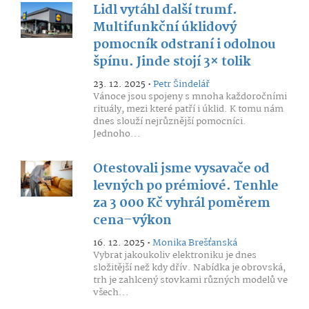
Lidl vytáhl další trumf.
Multifunkční úklidový
pomocník odstraní i odolnou
špínu. Jinde stojí 3× tolik
23. 12. 2025 •
Petr Šindelář
Vánoce jsou spojeny s mnoha každoročními
rituály, mezi které patří i úklid. K tomu nám
dnes slouží nejrůznější pomocníci.
Jednoho...
Otestovali jsme vysavače od
levných po prémiové. Tenhle
za 3 000 Kč vyhrál poměrem
cena–výkon
16. 12. 2025 •
Monika Brešťanská
Vybrat jakoukoliv elektroniku je dnes
složitější než kdy dřív. Nabídka je obrovská,
trh je zahlcený stovkami různých modelů ve
všech...