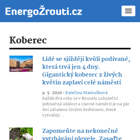
Toggl
navig
Koberec
Lidé se sjíždějí kvůli podívané,
která trvá jen 4 dny.
Gigantický koberec z živých
květin zaplaví celé náměstí
9. 5. 2026 •
Kateřina Matoušková
Každé dva roky se v Bruselu uskuteční
jedinečná událost a slavné náměstí je na pár
dní zahaleno živými květinami, které
vytvářejí...
Zapomeňte na nekonečné
vytrhávání plevele. Zasaďte