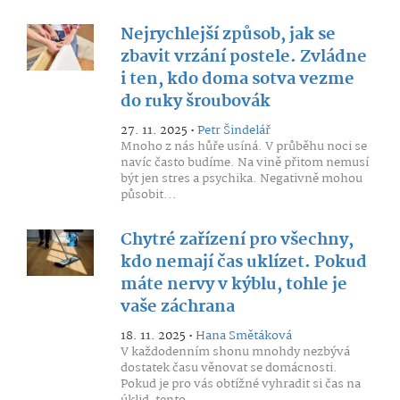
Nejrychlejší způsob, jak se
zbavit vrzání postele. Zvládne
i ten, kdo doma sotva vezme
do ruky šroubovák
27. 11. 2025 •
Petr Šindelář
Mnoho z nás hůře usíná. V průběhu noci se
navíc často budíme. Na vině přitom nemusí
být jen stres a psychika. Negativně mohou
působit...
Chytré zařízení pro všechny,
kdo nemají čas uklízet. Pokud
máte nervy v kýblu, tohle je
vaše záchrana
18. 11. 2025 •
Hana Smětáková
V každodenním shonu mnohdy nezbývá
dostatek času věnovat se domácnosti.
Pokud je pro vás obtížné vyhradit si čas na