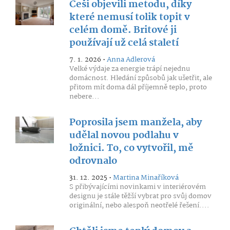
Češi objevili metodu, díky
které nemusí tolik topit v
celém domě. Britové ji
používají už celá staletí
7. 1. 2026 •
Anna Adlerová
Velké výdaje za energie trápí nejednu
domácnost. Hledání způsobů jak ušetřit, ale
přitom mít doma dál příjemně teplo, proto
nebere...
Poprosila jsem manžela, aby
udělal novou podlahu v
ložnici. To, co vytvořil, mě
odrovnalo
31. 12. 2025 •
Martina Minaříková
S přibývajícími novinkami v interiérovém
designu je stále těžší vybrat pro svůj domov
originální, nebo alespoň neotřelé řešení....