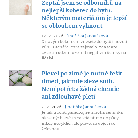
Zeptal jsem se odborníků na
nejlepší koberec do bytu.
Některým materiálům je lepší
se obloukem vyhnout
12. 2. 2026 •
Jindřiška Janoušková
S novým kobercem vnesete do bytu i novou
vůni. Čtenáře Petra zajímalo, zda tento
zvláštní odér může mít negativní účinky na
lidské...
Plevel po zimě je nutné řešit
ihned, jakmile sleze sníh.
Není potřeba žádná chemie
ani zdlouhavé pletí
4. 2. 2026 •
Jindřiška Janoušková
Je tak trochu paradox, že mnohá semínka
okrasných květin zasetá přímo do půdy
nikdy nevyklíčí, ale plevel se objeví se
železnou...