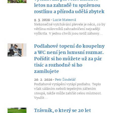
letos na zahradě tu správnou
rostlinu a příroda udělá zbytek
9. 3. 2026 •
Lucie Mateová
Nekonečné vytrhávání plevele je něco, co by
většina milovníků zahradničení nejraději
vyškrtla. V jednu chvíli jsou totiž záhony...
Podlahové topení do koupelny
a WC není jen luxusní rozmar.
Pořídit si ho můžete už za pár
tisíc a rozhodně si ho
zamilujete
20. 2. 2026 •
Petr Šindelář
Podlahové vytápění vytápí podlahu. Teplo
však sáláním neboli tepelným zářením
stoupá, takže může zahřát celou místnost.
Využít...
Trávník, o který se 20 let