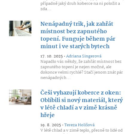
případně jaký druh koberce na ni položit a
zda...
Nenápadný trik, jak zahřát
místnost bez zapnutého
topení. Funguje během pár
minut i ve starých bytech
17. 10. 2025 •
Adriana Singerová
Napadlo vás někdy, že zahřát místnost bez
zapnutého topení je nejen možné, ale
dokonce velmi rychlé? Stačí jenom znát pár
nenápadných...
Češi vyhazují koberce z oken:
Oblíbili si nový materiál, který
v létě chladí a v zimě krásně
hřeje
19. 8. 2025 •
Tereza Holišová
V létě chlad a v zimě teplo, přesně to lidé od