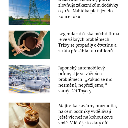
zlevňuje zákazníkům dodávky
o 30 %. Nabídka platí jen do
konce roku
Legendární česká módní firma
je ve vážných problémech.
Tržby se propadly o čtvrtinu a
ztráta přesáhla 100 milionů
Japonský automobilový
průmysl je ve vážných
problémech. „Pokud se nic
nezmění, nepřežijeme,“
varuje šéf Toyoty
Majitelka kavárny prozradila,
na čem podniky vydělávají
ještě víc než na kohoutkové
vodě. V létě je to zlatý důl