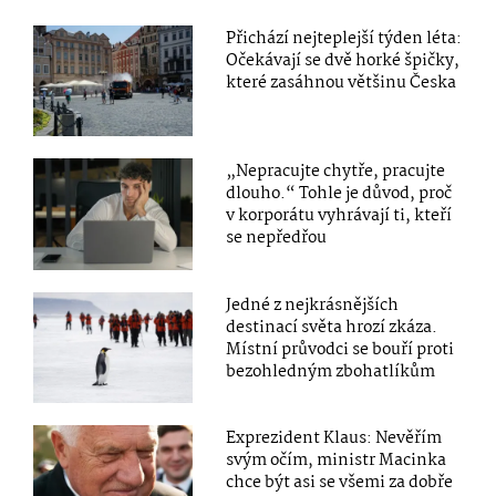
Přichází nejteplejší týden léta:
Očekávají se dvě horké špičky,
které zasáhnou většinu Česka
„Nepracujte chytře, pracujte
dlouho.“ Tohle je důvod, proč
v korporátu vyhrávají ti, kteří
se nepředřou
Jedné z nejkrásnějších
destinací světa hrozí zkáza.
Místní průvodci se bouří proti
bezohledným zbohatlíkům
Exprezident Klaus: Nevěřím
svým očím, ministr Macinka
chce být asi se všemi za dobře