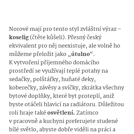
Norové mají pro tento styl zvláštní výraz –
koselig
(čtěte kůšeli). Přesný český
ekvivalent pro něj neexistuje, ale volně ho
můžeme přeložit jako „
útulno
“.
K vytvoření příjemného domácího
prostředí se využívají teplé potahy na
sedačky, polštářky, huňaté deky,
koberečky, závěsy a svíčky, zkrátka všechny
bytové doplňky, které byt proteplí, aniž
byste otáčeli hlavicí na radiátoru. Důležitou
roli hraje také
osvětlení.
Zatímco
v pracovně a kuchyni preferujete studené
bílé světlo, abyste dobře viděli na práci a