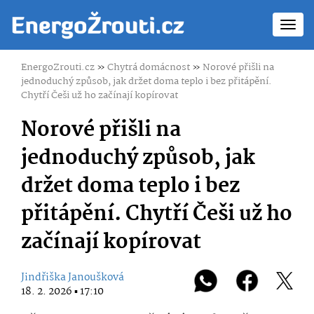
Toggl
navig
EnergoZrouti.cz
»
Chytrá domácnost
»
Norové přišli na
jednoduchý způsob, jak držet doma teplo i bez přitápění.
Chytří Češi už ho začínají kopírovat
Norové přišli na
jednoduchý způsob, jak
držet doma teplo i bez
přitápění. Chytří Češi už ho
začínají kopírovat
Jindřiška Janoušková
18. 2. 2026 ▪ 17:10