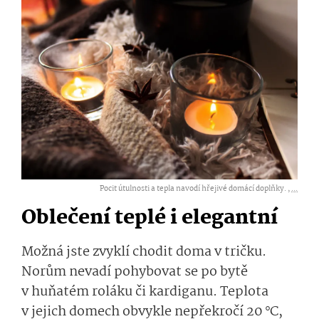
Pocit útulnosti a tepla navodí hřejivé domácí doplňky. ,
...
Oblečení teplé i elegantní
Možná jste zvyklí chodit doma v tričku.
Norům nevadí pohybovat se po bytě
v huňatém roláku či kardiganu. Teplota
v jejich domech obvykle nepřekročí 20 °C,