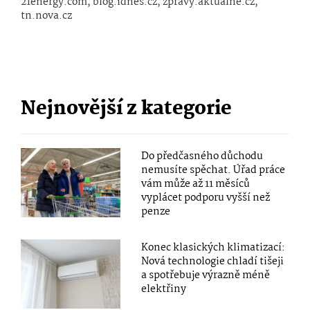
21energy.com, blog.idnes.cz, zpravy.aktualne.cz,
tn.nova.cz
Nejnovější z kategorie
Do předčasného důchodu
nemusíte spěchat. Úřad práce
vám může až 11 měsíců
vyplácet podporu vyšší než
penze
Konec klasických klimatizací:
Nová technologie chladí tišeji
a spotřebuje výrazně méně
elektřiny