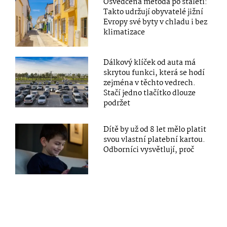
Osvědčená metoda po staletí:
Takto udržují obyvatelé jižní
Evropy své byty v chladu i bez
klimatizace
Dálkový klíček od auta má
skrytou funkci, která se hodí
zejména v těchto vedrech.
Stačí jedno tlačítko dlouze
podržet
Dítě by už od 8 let mělo platit
svou vlastní platební kartou.
Odborníci vysvětlují, proč