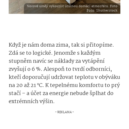
Norové umějí vykouzlit útulnou domácí atmosféru. Foto
Foto
: Shutterstock
Když je nám doma zima, tak si přitopíme.
Zdá se to logické. Jenomže s každým
stupněm navíc se náklady za vytápění
zvyšují o 6 %. Alespoň to tvrdí odborníci,
kteří doporučují udržovat teplotu v obýváku
na 20 až 21 °C. K tepelnému komfortu to prý
stačí – a účet za energie nebude šplhat do
extrémních výšin.