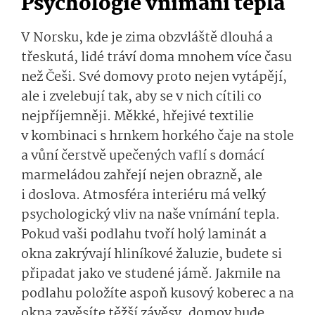
Psychologie vnímání tepla
V Norsku, kde je zima obzvláště dlouhá a
třeskutá, lidé tráví doma mnohem více času
než Češi. Své domovy proto nejen vytápějí,
ale i zvelebují tak, aby se v nich cítili co
nejpříjemněji. Měkké, hřejivé textilie
v kombinaci s hrnkem horkého čaje na stole
a vůní čerstvě upečených vaflí s domácí
marmeládou zahřejí nejen obrazně, ale
i doslova. Atmosféra interiéru má velký
psychologický vliv na naše vnímání tepla.
Pokud vaši podlahu tvoří holý laminát a
okna zakrývají hliníkové žaluzie, budete si
připadat jako ve studené jámě. Jakmile na
podlahu položíte aspoň kusový koberec a na
okna zavěsíte těžší závěsy, domov bude