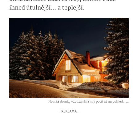
ihned útulnější… a teplejší.
Norské domky vzbuzují hřejivý pocit už na pohled. ,
...