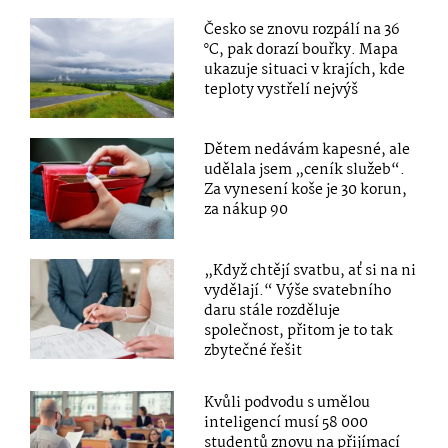
Česko se znovu rozpálí na 36
°C, pak dorazí bouřky. Mapa
ukazuje situaci v krajích, kde
teploty vystřelí nejvýš
Dětem nedávám kapesné, ale
udělala jsem „ceník služeb“.
Za vynesení koše je 30 korun,
za nákup 90
„Když chtějí svatbu, ať si na ni
vydělají.“ Výše svatebního
daru stále rozděluje
společnost, přitom je to tak
zbytečné řešit
Kvůli podvodu s umělou
inteligencí musí 58 000
studentů znovu na přijímací