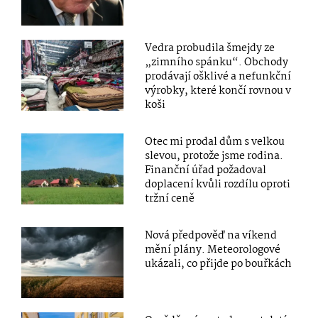
Vedra probudila šmejdy ze
„zimního spánku“. Obchody
prodávají ošklivé a nefunkční
výrobky, které končí rovnou v
koši
Otec mi prodal dům s velkou
slevou, protože jsme rodina.
Finanční úřad požadoval
doplacení kvůli rozdílu oproti
tržní ceně
Nová předpověď na víkend
mění plány. Meteorologové
ukázali, co přijde po bouřkách