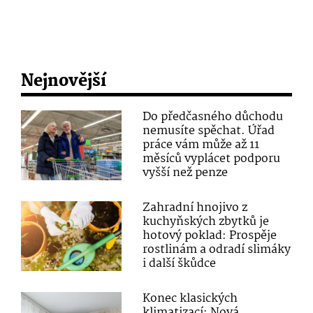
Nejnovější
Do předčasného důchodu
nemusíte spěchat. Úřad
práce vám může až 11
měsíců vyplácet podporu
vyšší než penze
Zahradní hnojivo z
kuchyňských zbytků je
hotový poklad: Prospěje
rostlinám a odradí slimáky
i další škůdce
Konec klasických
klimatizací: Nová