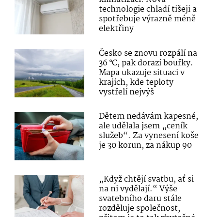
technologie chladí tišeji a
spotřebuje výrazně méně
elektřiny
Česko se znovu rozpálí na
36 °C, pak dorazí bouřky.
Mapa ukazuje situaci v
krajích, kde teploty
vystřelí nejvýš
Dětem nedávám kapesné,
ale udělala jsem „ceník
služeb“. Za vynesení koše
je 30 korun, za nákup 90
„Když chtějí svatbu, ať si
na ni vydělají.“ Výše
svatebního daru stále
rozděluje společnost,