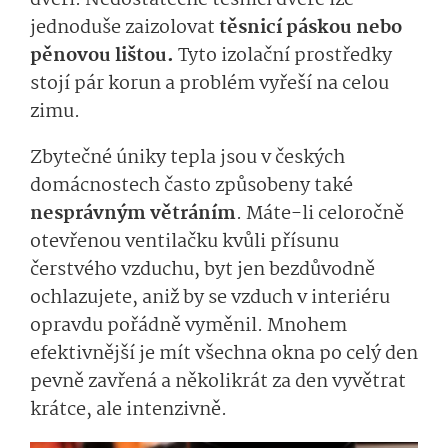
dveří. Nedostatečně těsnící dveře lze
jednoduše zaizolovat
těsnicí páskou nebo
pěnovou lištou.
Tyto izolační prostředky
stojí pár korun a problém vyřeší na celou
zimu.
Zbytečné úniky tepla jsou v českých
domácnostech často způsobeny také
nesprávným větráním
. Máte-li celoročně
otevřenou ventilačku kvůli přísunu
čerstvého vzduchu, byt jen bezdůvodně
ochlazujete, aniž by se vzduch v interiéru
opravdu pořádně vyměnil. Mnohem
efektivnější je mít všechna okna po celý den
pevně zavřená a několikrát za den vyvětrat
krátce, ale intenzivně.