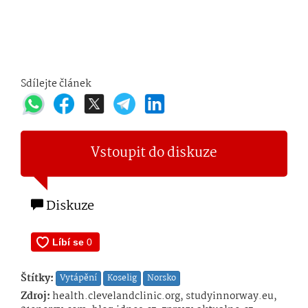
Sdílejte článek
Vstoupit do diskuze
Diskuze
Štítky:
Vytápění
Koselig
Norsko
Zdroj:
health.clevelandclinic.org, studyinnorway.eu,