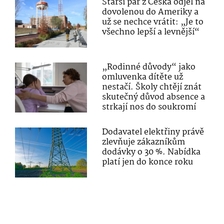
Starší pár z Česka odjel na
dovolenou do Ameriky a
už se nechce vrátit: „Je to
všechno lepší a levnější“
„Rodinné důvody“ jako
omluvenka dítěte už
nestačí. Školy chtějí znát
skutečný důvod absence a
strkají nos do soukromí
Dodavatel elektřiny právě
zlevňuje zákazníkům
dodávky o 30 %. Nabídka
platí jen do konce roku