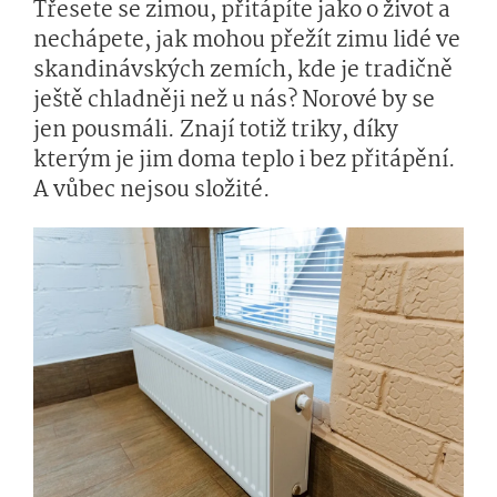
Třesete se zimou, přitápíte jako o život a
nechápete, jak mohou přežít zimu lidé ve
skandinávských zemích, kde je tradičně
ještě chladněji než u nás? Norové by se
jen pousmáli. Znají totiž triky, díky
kterým je jim doma teplo i bez přitápění.
A vůbec nejsou složité.