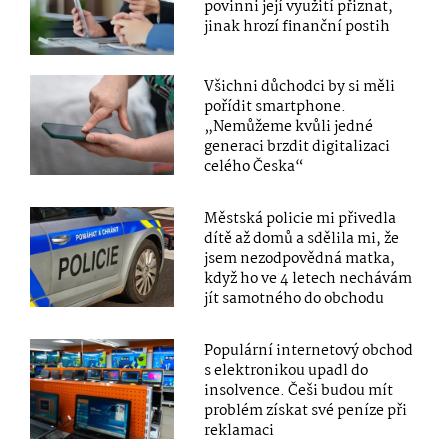
povinni její využití přiznat,
jinak hrozí finanční postih
Všichni důchodci by si měli
pořídit smartphone.
„Nemůžeme kvůli jedné
generaci brzdit digitalizaci
celého Česka“
Městská policie mi přivedla
dítě až domů a sdělila mi, že
jsem nezodpovědná matka,
když ho ve 4 letech nechávám
jít samotného do obchodu
Populární internetový obchod
s elektronikou upadl do
insolvence. Češi budou mít
problém získat své peníze při
reklamaci