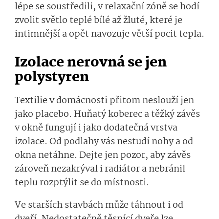
lépe se soustředili, v relaxační zóně se hodí
zvolit světlo teplé bílé až žluté, které je
intimnější a opět navozuje větší pocit tepla.
Izolace nerovná se jen
polystyren
Textilie v domácnosti přitom neslouží jen
jako placebo. Huňatý koberec a těžký závěs
v okně fungují i jako dodatečná vrstva
izolace. Od podlahy vás nestudí nohy a od
okna netáhne. Dejte jen pozor, aby závěs
zároveň nezakrýval i radiátor a nebránil
teplu rozptýlit se do místnosti.
Ve starších stavbách může táhnout i od