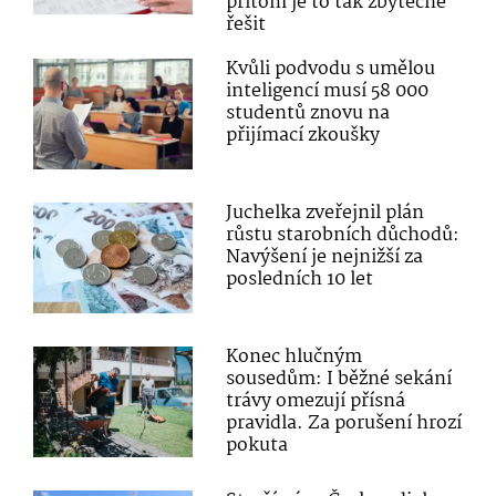
přitom je to tak zbytečné
řešit
Kvůli podvodu s umělou
inteligencí musí 58 000
studentů znovu na
přijímací zkoušky
Juchelka zveřejnil plán
růstu starobních důchodů:
Navýšení je nejnižší za
posledních 10 let
Konec hlučným
sousedům: I běžné sekání
trávy omezují přísná
pravidla. Za porušení hrozí
pokuta