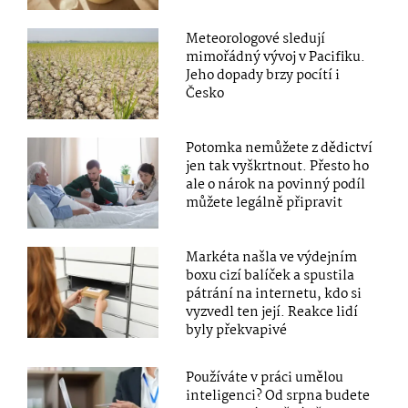
Meteorologové sledují
mimořádný vývoj v Pacifiku.
Jeho dopady brzy pocítí i
Česko
Potomka nemůžete z dědictví
jen tak vyškrtnout. Přesto ho
ale o nárok na povinný podíl
můžete legálně připravit
Markéta našla ve výdejním
boxu cizí balíček a spustila
pátrání na internetu, kdo si
vyzvedl ten její. Reakce lidí
byly překvapivé
Používáte v práci umělou
inteligenci? Od srpna budete