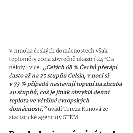
V mnoha českých domácnostech však
teploměry zcela zbytečně ukazují 24 °C a
někdy i více.
„Celých 68 % Čechů přetápí
často až na 25 stupňů Celsia, v noci si
v 73 % případů nastavují topení na zhruba
20 stupňů, což je jinak obvyklá denní
teplota ve většině evropských
domácností,“
uvádí Tereza Kunová ze
statistické agentury STEM.