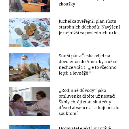
zkoušky
Juchelka zveřejnil plán růstu
starobních důchodů: Navýšení
je nejnižší za posledních 10 let
Starší pár z Česka odjel na
dovolenou do Ameriky a už se
nechce vrátit: „Je to všechno
lepší a levnější“
„Rodinné důvody“ jako
omluvenka dítěte už nestačí.
Školy chtějí znát skutečný
důvod absence a strkají nos do
soukromí
Dodavatel elektřiny právě