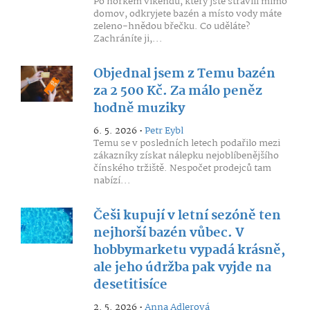
Po horkém víkendu, který jste strávili mimo
domov, odkryjete bazén a místo vody máte
zeleno-hnědou břečku. Co uděláte?
Zachráníte ji,...
Objednal jsem z Temu bazén
za 2 500 Kč. Za málo peněz
hodně muziky
6. 5. 2026 •
Petr Eybl
Temu se v posledních letech podařilo mezi
zákazníky získat nálepku nejoblíbenějšího
čínského tržiště. Nespočet prodejců tam
nabízí...
Češi kupují v letní sezóně ten
nejhorší bazén vůbec. V
hobbymarketu vypadá krásně,
ale jeho údržba pak vyjde na
desetitisíce
2. 5. 2026 •
Anna Adlerová