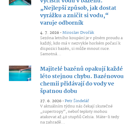
vyčistit vodu v bazénu.
„Nejlepší způsob, jak dostat
vyrážku a zničit si vodu,“
varuje odborník
4. 7. 2026 •
Miroslav Dvořák
Sezóna letního koupání je v plném proudu a
každý, kdo má v nezvykle horkém počasí k
dispozici bazén, si může mnout ruce.
Samotná...
Majitelé bazénů opakují každé
léto stejnou chybu. Bazénovou
chemii přidávají do vody ve
špatnou dobu
27. 6. 2026 •
Petr Šindelář
V aktuálním týdnu nás čekají skutečné
„supertropy“, neboť teploty mohou
atakovat až 40 stupňů Celsia. Máte-li tedy
na zahradě...