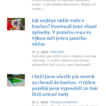
svlažit a nemáte na zahradě napuštěný
bazén. A tak hledáte alternativu. Řešení už
znáte z...
Jak nejlépe ohřát vodu v
bazénu? Porovnali jsme různé
způsoby. V poměru cena vs.
výkon měl jeden jasného
vítěze
17. 5. 2026 •
Petr Eybl
Způsobů, jak ohřát vodu v bazénu, existuje
celá řada. V úvahu většinou přicházejí
především čtyři z nich, mezi které patří...
Chtěl jsem ušetřit pár stovek
za chemii do bazénu. O týden
později jsem vypouštěl 20 tisíc
litrů zelené vody
15. 5. 2026 •
Tereza Loskotová