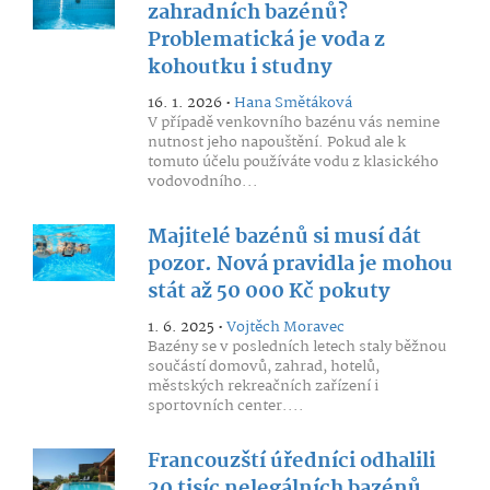
zahradních bazénů?
Problematická je voda z
kohoutku i studny
16. 1. 2026 •
Hana Smětáková
V případě venkovního bazénu vás nemine
nutnost jeho napouštění. Pokud ale k
tomuto účelu používáte vodu z klasického
vodovodního...
Majitelé bazénů si musí dát
pozor. Nová pravidla je mohou
stát až 50 000 Kč pokuty
1. 6. 2025 •
Vojtěch Moravec
Bazény se v posledních letech staly běžnou
součástí domovů, zahrad, hotelů,
městských rekreačních zařízení i
sportovních center....
Francouzští úředníci odhalili
20 tisíc nelegálních bazénů.