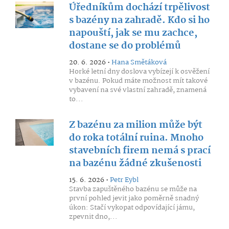
Úředníkům dochází trpělivost
s bazény na zahradě. Kdo si ho
napouští, jak se mu zachce,
dostane se do problémů
20. 6. 2026 •
Hana Smětáková
Horké letní dny doslova vybízejí k osvěžení
v bazénu. Pokud máte možnost mít takové
vybavení na své vlastní zahradě, znamená
to...
Z bazénu za milion může být
do roka totální ruina. Mnoho
stavebních firem nemá s prací
na bazénu žádné zkušenosti
15. 6. 2026 •
Petr Eybl
Stavba zapuštěného bazénu se může na
první pohled jevit jako poměrně snadný
úkon: Stačí vykopat odpovídající jámu,
zpevnit dno,...