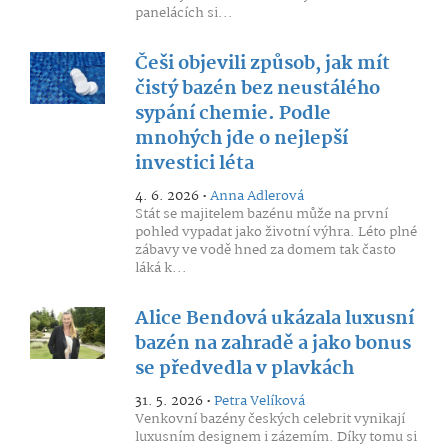
panelácích si...
Češi objevili způsob, jak mít
čistý bazén bez neustálého
sypání chemie. Podle
mnohých jde o nejlepší
investici léta
4. 6. 2026 •
Anna Adlerová
Stát se majitelem bazénu může na první
pohled vypadat jako životní výhra. Léto plné
zábavy ve vodě hned za domem tak často
láká k...
Alice Bendová ukázala luxusní
bazén na zahradě a jako bonus
se předvedla v plavkách
31. 5. 2026 •
Petra Velíková
Venkovní bazény českých celebrit vynikají
luxusním designem i zázemím. Díky tomu si