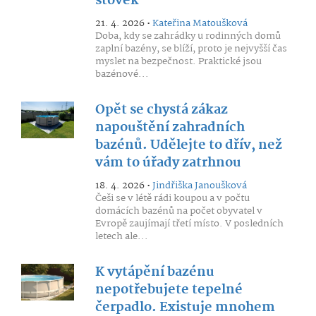
stovek
21. 4. 2026 •
Kateřina Matoušková
Doba, kdy se zahrádky u rodinných domů
zaplní bazény, se blíží, proto je nejvyšší čas
myslet na bezpečnost. Praktické jsou
bazénové...
Opět se chystá zákaz
napouštění zahradních
bazénů. Udělejte to dřív, než
vám to úřady zatrhnou
18. 4. 2026 •
Jindřiška Janoušková
Češi se v létě rádi koupou a v počtu
domácích bazénů na počet obyvatel v
Evropě zaujímají třetí místo. V posledních
letech ale...
K vytápění bazénu
nepotřebujete tepelné
čerpadlo. Existuje mnohem