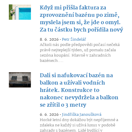
Když mi přišla faktura za
zprovoznění bazénu po zimě,
myslela jsem si, že jde o omyl.
Za tu částku bych pořídila nový
8. 6. 2026 •
Petr Šindelář
Ačkoli nás podle předpovědi počasí nečeká
právě nejteplejší týden, už pomalu začala
sezóna koupání. Hlavně v zahradních
bazénech....
Dali si nafukovací bazén na
balkon a užívali vodních
hrátek. Konstrukce to
nakonec nevydržela a balkon
se zřítil o 3 metry
6. 6. 2026 •
Jindřiška Janoušková
Horké letní dny dokážou být nepříjemné a
zdaleka ne každý si užívá luxus v podobě
zahrady s bazénem. Lidé bydlící v