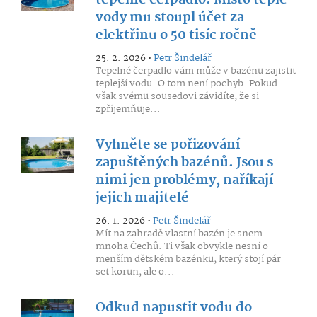
tepelné čerpadlo. Místo teplé
vody mu stoupl účet za
elektřinu o 50 tisíc ročně
25. 2. 2026 •
Petr Šindelář
Tepelné čerpadlo vám může v bazénu zajistit
teplejší vodu. O tom není pochyb. Pokud
však svému sousedovi závidíte, že si
zpříjemňuje...
Vyhněte se pořizování
zapuštěných bazénů. Jsou s
nimi jen problémy, naříkají
jejich majitelé
26. 1. 2026 •
Petr Šindelář
Mít na zahradě vlastní bazén je snem
mnoha Čechů. Ti však obvykle nesní o
menším dětském bazénku, který stojí pár
set korun, ale o...
Odkud napustit vodu do