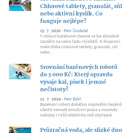
Chlorové tablety, granulát, sůl
nebo aktivní kyslík. Co
funguje nejlépe?
13. 7. 2026 •
Petr Šindelář
V oblasti bazénové chemie se lze aktuálně
zaměřit na celou řadu výrobků. K dispozici
máte třeba chlorové tablety, granulát, sůl
nebo...
Srovnání bazénových robotů
do 3 000 Kč: Který opravdu
vysaje kal, písek i jemné
nečistoty?
12. 7. 2026 •
Petr Eybl
Bazénoví roboti dokážou majitelům bazénů
ušetřit nemalé množství práce a mnohdy
nabízejí i vyšší efektivitu než obyčejné...
Průzračná voda, ale slizké dno