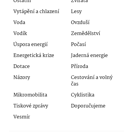
Ostatní
Zvířata
Vytápění a chlazení
Lesy
Voda
Ovzduší
Vodík
Zemědělství
Úspora energií
Počasí
Energetická krize
Jaderná energie
Dotace
Příroda
Názory
Cestování a volný
čas
Mikromobilita
Cyklistika
Tiskové zprávy
Doporučujeme
Vesmír