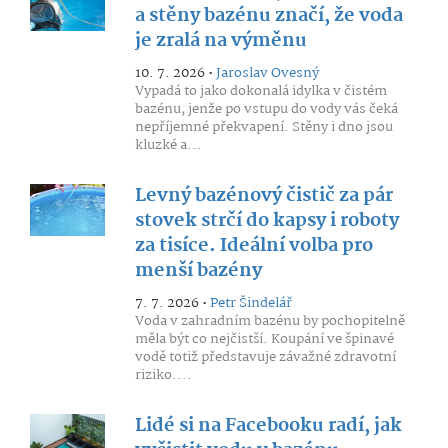
a stěny bazénu značí, že voda
je zralá na výměnu
10. 7. 2026 •
Jaroslav Ovesný
Vypadá to jako dokonalá idylka v čistém
bazénu, jenže po vstupu do vody vás čeká
nepříjemné překvapení. Stěny i dno jsou
kluzké a...
Levný bazénový čistič za pár
stovek strčí do kapsy i roboty
za tisíce. Ideální volba pro
menší bazény
7. 7. 2026 •
Petr Šindelář
Voda v zahradním bazénu by pochopitelně
měla být co nejčistší. Koupání ve špinavé
vodě totiž představuje závažné zdravotní
riziko....
Lidé si na Facebooku radí, jak