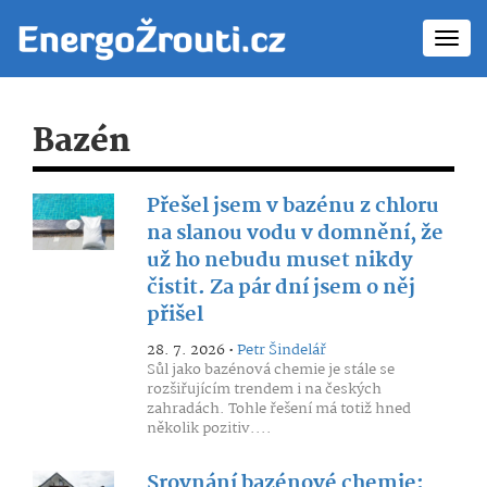
Toggl
navig
Bazén
Přešel jsem v bazénu z chloru
na slanou vodu v domnění, že
už ho nebudu muset nikdy
čistit. Za pár dní jsem o něj
přišel
28. 7. 2026 •
Petr Šindelář
Sůl jako bazénová chemie je stále se
rozšiřujícím trendem i na českých
zahradách. Tohle řešení má totiž hned
několik pozitiv....
Srovnání bazénové chemie: