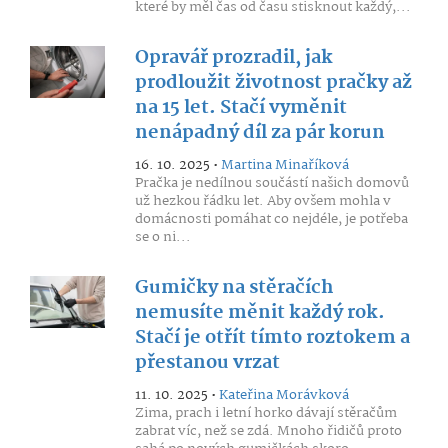
které by měl čas od času stisknout každý,...
Opravář prozradil, jak
prodloužit životnost pračky až
na 15 let. Stačí vyměnit
nenápadný díl za pár korun
16. 10. 2025 •
Martina Minaříková
Pračka je nedílnou součástí našich domovů
už hezkou řádku let. Aby ovšem mohla v
domácnosti pomáhat co nejdéle, je potřeba
se o ni...
Gumičky na stěračích
nemusíte měnit každý rok.
Stačí je otřít tímto roztokem a
přestanou vrzat
11. 10. 2025 •
Kateřina Morávková
Zima, prach i letní horko dávají stěračům
zabrat víc, než se zdá. Mnoho řidičů proto