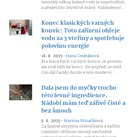
neustálý nákup balené vody je nepohodlný,
a především zbytečně drahý. Každodenní...
Konec klasických varných
konvic: Toto zařízení ohřeje
vodu za 3 vteřiny a spotřebuje
polovinu energie
18. 8. 2025 •
Hana Smětáková
Éra klasických varných konvic se pomalu
ale jistě blíží ke konci. Do popředí se totiž
čím dál častěji dostává toto moderní...
Dala jsem do myčky trochu
této levné ingredience.
Nádobí mám teď zářivě čisté a
bez šmouh
5. 8. 2025 •
Martina Minaříková
Za špatně umytými skleničkami a dalším
nádobím většinou nestojí nevhodně