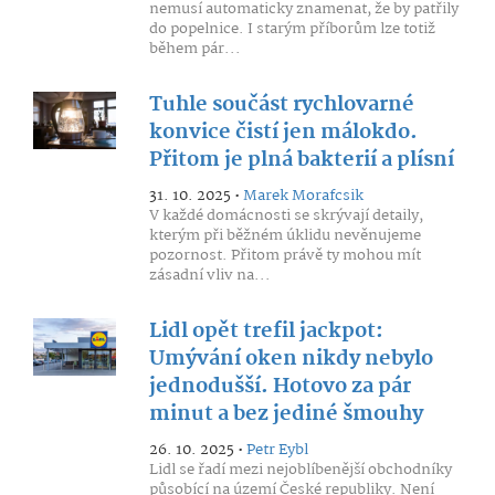
nemusí automaticky znamenat, že by patřily
do popelnice. I starým příborům lze totiž
během pár...
Tuhle součást rychlovarné
konvice čistí jen málokdo.
Přitom je plná bakterií a plísní
31. 10. 2025 •
Marek Morafcsik
V každé domácnosti se skrývají detaily,
kterým při běžném úklidu nevěnujeme
pozornost. Přitom právě ty mohou mít
zásadní vliv na...
Lidl opět trefil jackpot:
Umývání oken nikdy nebylo
jednodušší. Hotovo za pár
minut a bez jediné šmouhy
26. 10. 2025 •
Petr Eybl
Lidl se řadí mezi nejoblíbenější obchodníky
působící na území České republiky. Není