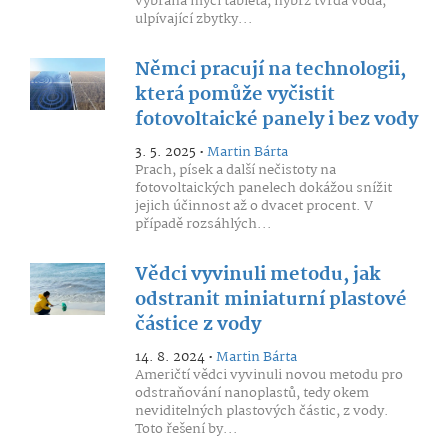
vybraná mycí tableta, nýbrž tvrdá voda,
ulpívající zbytky...
Němci pracují na technologii,
která pomůže vyčistit
fotovoltaické panely i bez vody
3. 5. 2025 •
Martin Bárta
Prach, písek a další nečistoty na
fotovoltaických panelech dokážou snížit
jejich účinnost až o dvacet procent. V
případě rozsáhlých...
Vědci vyvinuli metodu, jak
odstranit miniaturní plastové
částice z vody
14. 8. 2024 •
Martin Bárta
Američtí vědci vyvinuli novou metodu pro
odstraňování nanoplastů, tedy okem
neviditelných plastových částic, z vody.
Toto řešení by...