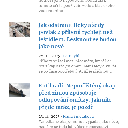
nutnost jeho napouštění. Pokud ale k
tomuto účelu používáte vodu z klasického
vodovodního...
Jak odstranit fleky a šedý
povlak z příborů rychleji než
leštidlem. Lesknout se budou
jako nové
28. 11. 2025 •
Petr Eybl
Příbory se řadí mezi předměty, které lidé
používají každým dnem. Není tedy divu, že
se po čase opotřebují. Ať už je příčinou...
Kutil radí: Nepročištěný okap
před zimou způsobuje
odlupování omítky. Jakmile
přijde mráz, je pozdě
23. 11. 2025 •
Hana Smětáková
Zanedbané okapy mohou vypadat jako něco,
nad čím se řada lidí vůbec nepozastaví.