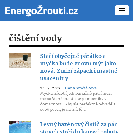
Toggl
navig
čištění vody
Stačí obyčejné párátko a
myčka bude znovu mýt jako
nová. Zmizí zápach i mastné
usazeniny
24. 7. 2026 •
Hana Smětáková
Myčka nádobí jednoznačně patří mezi
mimořádně praktické pomocníky v
domácnosti. Aby ale perfektně odváděla
svou práci, je na místě...
Levný bazénový čistič za pár
stovek strčí do kapsy i roboty