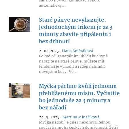
sahá po nových gumičkách skoro
automaticky...
Staré pánve nevyhazujte.
Jednoduchým trikem je za 3
minuty zbavíte připálenin i
bez drhnutí
2. 10. 2025 •
Hana Smětáková
Pokud při generálním úklidu kuchyně
narazíte na staré pánve, můžete mít
tendenci je vyhodit a raději nahradit
novějšími kusy. Ve...
Myčka páchne kvůli jednomu
přehlíženému místu. Vyčistíte
ho jednoduše za 3 minuty a
bez nářadí
24. 9. 2025 •
Martina Minaříková
Myčka nádobí je dnes neodmyslitelnou
součástí mnoha českých domácností. Šetří