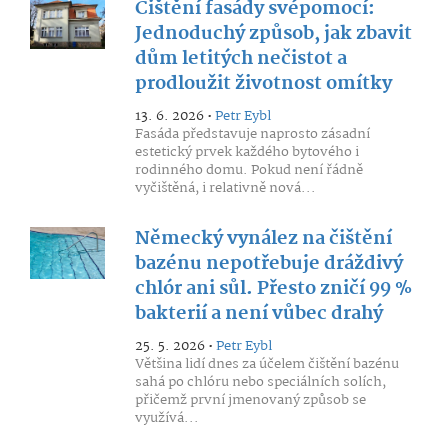
Čištění fasády svépomocí:
Jednoduchý způsob, jak zbavit
dům letitých nečistot a
prodloužit životnost omítky
13. 6. 2026 •
Petr Eybl
Fasáda představuje naprosto zásadní
estetický prvek každého bytového i
rodinného domu. Pokud není řádně
vyčištěná, i relativně nová...
Německý vynález na čištění
bazénu nepotřebuje dráždivý
chlór ani sůl. Přesto zničí 99 %
bakterií a není vůbec drahý
25. 5. 2026 •
Petr Eybl
Většina lidí dnes za účelem čištění bazénu
sahá po chlóru nebo speciálních solích,
přičemž první jmenovaný způsob se
využívá...