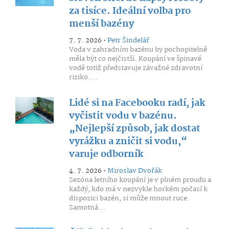
za tisíce. Ideální volba pro
menší bazény
7. 7. 2026 •
Petr Šindelář
Voda v zahradním bazénu by pochopitelně
měla být co nejčistší. Koupání ve špinavé
vodě totiž představuje závažné zdravotní
riziko....
Lidé si na Facebooku radí, jak
vyčistit vodu v bazénu.
„Nejlepší způsob, jak dostat
vyrážku a zničit si vodu,“
varuje odborník
4. 7. 2026 •
Miroslav Dvořák
Sezóna letního koupání je v plném proudu a
každý, kdo má v nezvykle horkém počasí k
dispozici bazén, si může mnout ruce.
Samotná...