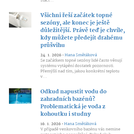
stačí...
Všichni řeší začátek topné
sezóny, ale konec je ještě
důležitější. Právě teď je chvíle,
kdy můžete předejít drahému
průšvihu
24. 1. 2026 •
Hana Smětáková
Se začátkem topné sezóny lidé často věnují
systému vytápění dostatek pozornosti.
Přemýšlí nad tím, jakou konkrétní teplotu
v...
Odkud napustit vodu do
zahradních bazénů?
Problematická je voda z
kohoutku i studny
16. 1. 2026 •
Hana Smětáková
V případě venkovního bazénu vás nemine