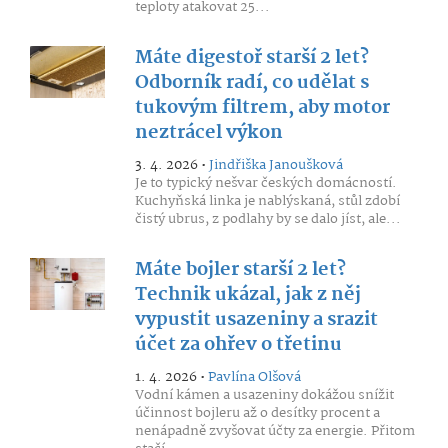
teploty atakovat 25...
Máte digestoř starší 2 let?
Odborník radí, co udělat s
tukovým filtrem, aby motor
neztrácel výkon
3. 4. 2026 •
Jindřiška Janoušková
Je to typický nešvar českých domácností.
Kuchyňská linka je nablýskaná, stůl zdobí
čistý ubrus, z podlahy by se dalo jíst, ale...
Máte bojler starší 2 let?
Technik ukázal, jak z něj
vypustit usazeniny a srazit
účet za ohřev o třetinu
1. 4. 2026 •
Pavlína Olšová
Vodní kámen a usazeniny dokážou snížit
účinnost bojleru až o desítky procent a
nenápadně zvyšovat účty za energie. Přitom