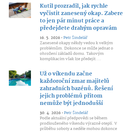
Kutil prozradil, jak rychle
vyčistit zanesený okap. Zabere
to jen pár minut práce a
předejdete drahým opravám
16. 5. 2026 •
Petr Šindelář
Zanesené okapy někdy vedou k velkým
problémům. Dokonce se může jednat o
ohrožení základů domu. Takovým
komplikacím však lze předejít....
Už o víkendu začne
každoroční zmar majitelů
zahradních bazénů. Řešení
jejich problémů přitom
nemůže být jednodušší
30. 4. 2026 •
Petr Šindelář
Podle aktuální předpovědi se během
prodlouženého víkendu výrazně oteplí. V
průběhu soboty a neděle mohou dokonce