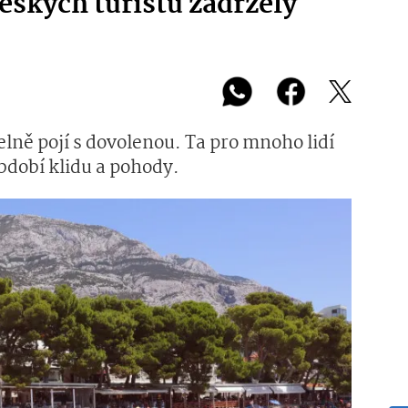
českých turistů zadržely
lně pojí s dovolenou. Ta pro mnoho lidí
dobí klidu a pohody.