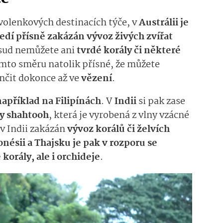
ovolenkových destinacích týče, v
Austrálii je
dí přísně zakázán vývoz živých zvířat
dsud nemůžete ani
tvrdé korály či některé
tomto směru natolik přísné, že můžete
nčit dokonce až ve
vězení
.
apříklad na Filipínách
. V
Indii
si pak zase
ly shahtooh
, která je vyrobená z vlny vzácné
 v Indii zakázán
vývoz korálů či želvích
nésii a Thajsku je pak v rozporu se
orály, ale i orchideje
.