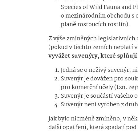
Species of Wild Fauna and F
o mezinárodním obchodu s oh
planě rostoucích rostlin).
Z výše zmíněných legislativních 
(pokud v těchto zemích neplatí v
vyvážet suvenýry, které splňují
Jedná se o neživý suvenýr, nik
Suvenýr je dovážen pro souk
pro komerční účely (tzn. ze
Suvenýr je součástí vašeho 
Suvenýr není vyroben z dru
Jak bylo nicméně zmíněno, v někt
další opatření, která spadají pod