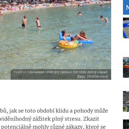
Vozit si z dovolené suvenýry nemusí být vždy dobrý nápad.
Foto
: Shutterstock
bů, jak se toto období klidu a pohody může
viděníhodný zážitek plný stresu. Zkazit
potenciálně mohly různé zákazy, které se