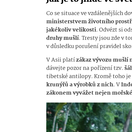
Co se situace ve vzdálenějších d
ministerstvem životního prostře
jakékoliv velikosti
. Odvézt si o
druhy mušlí
. Tresty jsou zde v 
v důsledku porušení pravidel sko
V Asii platí
zákaz vývozu mušlí n
dávejte pozor na pořízení tzv.
šá
tibetské antilopy. Kromě toho je
krunýřů a výrobků z nich
. V
Indo
zákonem vyvážet nejen mořské k