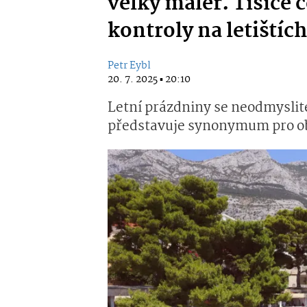
velký malér. Tisíce 
kontroly na letištích
Petr Eybl
20. 7. 2025 ▪ 20:10
Letní prázdniny se neodmyslite
představuje synonymum pro ob