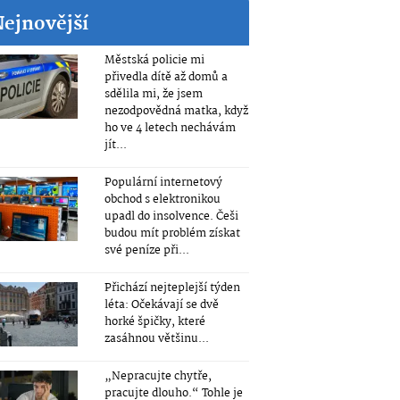
Nejnovější
Městská policie mi
přivedla dítě až domů a
sdělila mi, že jsem
nezodpovědná matka, když
ho ve 4 letech nechávám
jít...
Populární internetový
obchod s elektronikou
upadl do insolvence. Češi
budou mít problém získat
své peníze při...
Přichází nejteplejší týden
léta: Očekávají se dvě
horké špičky, které
zasáhnou většinu...
„Nepracujte chytře,
pracujte dlouho.“ Tohle je