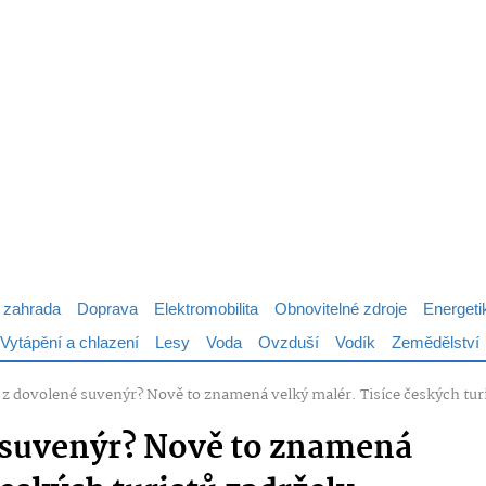
 zahrada
Doprava
Elektromobilita
Obnovitelné zdroje
Energeti
Vytápění a chlazení
Lesy
Voda
Ovzduší
Vodík
Zemědělství
i z dovolené suvenýr? Nově to znamená velký malér. Tisíce českých turis
é suvenýr? Nově to znamená