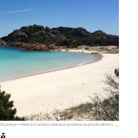
Bílý písek je v některých italských oblastech považován za přírodní dědictví. ,
...
tě