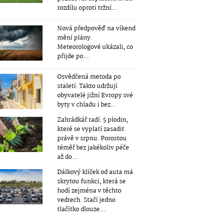
rozdílu oproti tržní...
Nová předpověď na víkend
mění plány.
Meteorologové ukázali, co
přijde po...
Osvědčená metoda po
staletí: Takto udržují
obyvatelé jižní Evropy své
byty v chladu i bez...
Zahrádkář radí: 5 plodin,
které se vyplatí zasadit
právě v srpnu. Porostou
téměř bez jakékoliv péče
až do...
Dálkový klíček od auta má
skrytou funkci, která se
hodí zejména v těchto
vedrech. Stačí jedno
tlačítko dlouze...