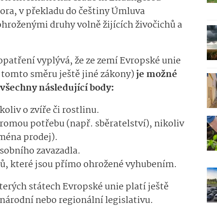
lora, v překladu do češtiny Úmluva
roženými druhy volně žijících živočichů a
opatření vyplývá, že ze zemí Evropské unie
 tomto směru ještě jiné zákony)
je možné
 všechny následující body:
oliv o zvíře či rostlinu.
romou potřebu (např. sběratelství), nikoliv
jména prodej).
osobního zavazadla.
hů, které jsou přímo ohrožené vyhubením.
erých státech Evropské unie platí ještě
 národní nebo regionální legislativu.