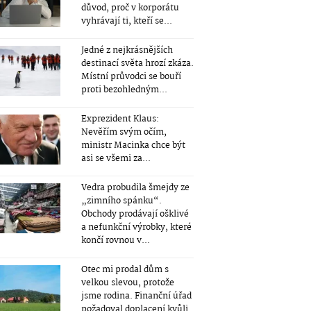
důvod, proč v korporátu
vyhrávají ti, kteří se...
Jedné z nejkrásnějších
destinací světa hrozí zkáza.
Místní průvodci se bouří
proti bezohledným...
Exprezident Klaus:
Nevěřím svým očím,
ministr Macinka chce být
asi se všemi za...
Vedra probudila šmejdy ze
„zimního spánku“.
Obchody prodávají ošklivé
a nefunkční výrobky, které
končí rovnou v...
Otec mi prodal dům s
velkou slevou, protože
jsme rodina. Finanční úřad
požadoval doplacení kvůli