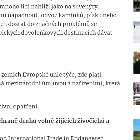
 mnoho lidí nahlíží jako na suvenýry.
ani napadnout, odvoz kamínků, písku nebo
ech dostat do značných problémů se
ypických dovolenkových destinacích dávat
 zemích Evropské unie týče, zde platí
ená mezinárodní úmluvou a nařízeními, která
tivní opatření:
chraně druhů volně žijících živočichů a
on International Trade in Endangered