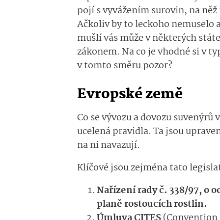
pojí s vyvážením surovin, na něž
Ačkoliv by to leckoho nemuselo 
mušlí vás může v některých stát
zákonem. Na co je vhodné si v t
v tomto směru pozor?
Evropské země
Co se vývozu a dovozu suvenýrů v
ucelená pravidla. Ta jsou uprav
na ni navazují.
Klíčové jsou zejména tato legisla
Nařízení rady č. 338/97, o o
planě rostoucích rostlin.
Úmluva CITES
(Convention 