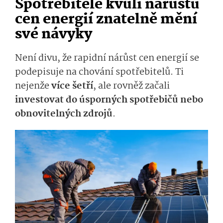
Spotřebitelé kvůli nárůstu
cen energií znatelně mění
své návyky
Není divu, že rapidní nárůst cen energií se
podepisuje na chování spotřebitelů. Ti
nejenže
více šetří
, ale rovněž začali
investovat do úsporných spotřebičů nebo
obnovitelných zdrojů
.