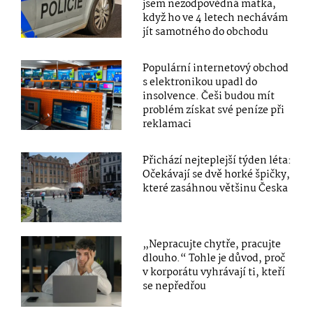
jsem nezodpovědná matka,
když ho ve 4 letech nechávám
jít samotného do obchodu
Populární internetový obchod
s elektronikou upadl do
insolvence. Češi budou mít
problém získat své peníze při
reklamaci
Přichází nejteplejší týden léta:
Očekávají se dvě horké špičky,
které zasáhnou většinu Česka
„Nepracujte chytře, pracujte
dlouho.“ Tohle je důvod, proč
v korporátu vyhrávají ti, kteří
se nepředřou