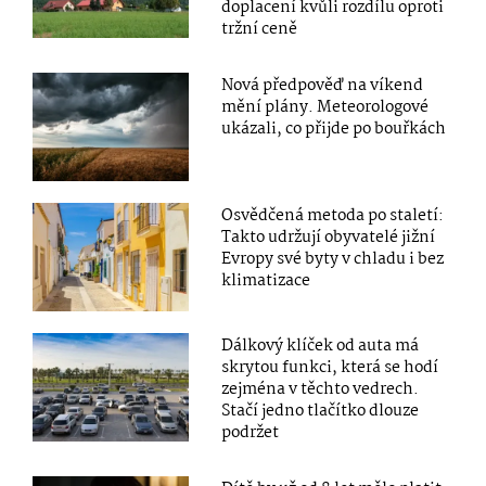
doplacení kvůli rozdílu oproti
tržní ceně
Nová předpověď na víkend
mění plány. Meteorologové
ukázali, co přijde po bouřkách
Osvědčená metoda po staletí:
Takto udržují obyvatelé jižní
Evropy své byty v chladu i bez
klimatizace
Dálkový klíček od auta má
skrytou funkci, která se hodí
zejména v těchto vedrech.
Stačí jedno tlačítko dlouze
podržet