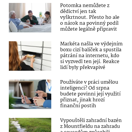
Potomka nemůžete z
dědictví jen tak
vyškrtnout. Přesto ho ale
o nárok na povinný podíl
můžete legálně připravit
Markéta našla ve výdejním
boxu cizí balíček a spustila
pátrání na internetu, kdo
si vyzvedl ten její. Reakce
lidí byly překvapivé
Používáte v práci umělou
inteligenci? Od srpna
budete povinni její využití
přiznat, jinak hrozí
finanční postih
Vypouštěli zahradní bazén
z Mountfieldu na zahradu