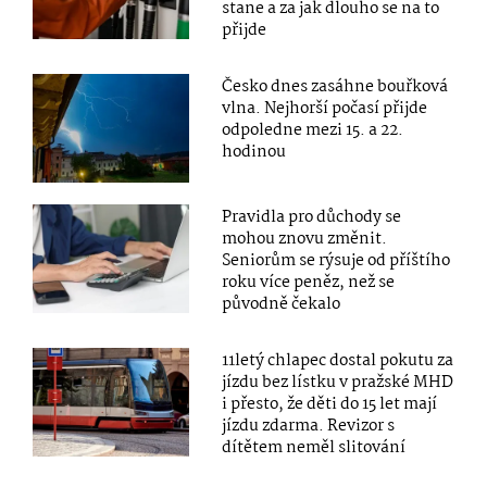
stane a za jak dlouho se na to
přijde
Česko dnes zasáhne bouřková
vlna. Nejhorší počasí přijde
odpoledne mezi 15. a 22.
hodinou
Pravidla pro důchody se
mohou znovu změnit.
Seniorům se rýsuje od příštího
roku více peněz, než se
původně čekalo
11letý chlapec dostal pokutu za
jízdu bez lístku v pražské MHD
i přesto, že děti do 15 let mají
jízdu zdarma. Revizor s
dítětem neměl slitování