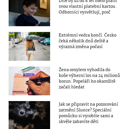
Dítě by už od 8 let mělo platit
svou vlastní platební kartou.
Odborníci vysvětlují, proč
Extrémní vedra končí. Česko
čeká několik dnů deště a
výrazná změna počasí
Žena omylem vyhodila do
koše výherní los na 24 milionů
korun. Popeláři ho okamžitě
začali hledat
Jak se připravit na pozorování
zatmění Slunce? Speciální
pomůcku si vyrobíte sami a
skvěle zabavíte děti