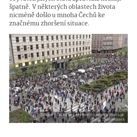
špatně. V některých oblastech života
nicméně došlo u mnoha Čechů ke
značnému zhoršení situace.
Situace v Česku se v některých směrech zhoršuje.
Foto
: Shutterstock