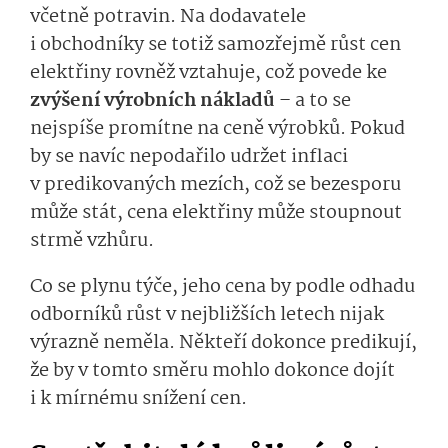
včetně potravin. Na dodavatele
i obchodníky se totiž samozřejmě růst cen
elektřiny rovněž vztahuje, což povede ke
zvýšení výrobních nákladů
– a to se
nejspíše promítne na ceně výrobků. Pokud
by se navíc nepodařilo udržet inflaci
v predikovaných mezích, což se bezesporu
může stát, cena elektřiny může stoupnout
strmě vzhůru.
Co se plynu týče, jeho cena by podle odhadu
odborníků růst v nejbližších letech nijak
výrazně neměla. Někteří dokonce predikují,
že by v tomto směru mohlo dokonce dojít
i k mírnému snížení cen.