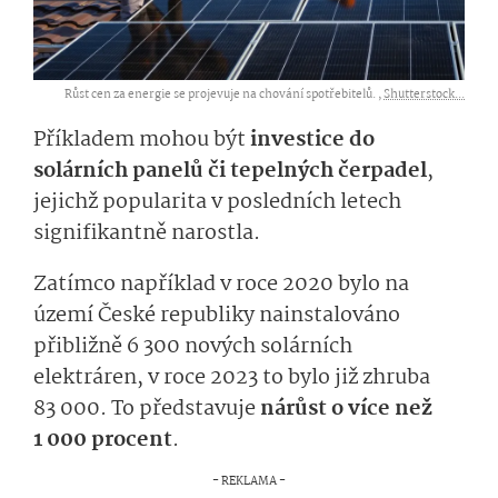
Růst cen za energie se projevuje na chování spotřebitelů. ,
Shutterstock...
Příkladem mohou být
investice do
solárních panelů či tepelných čerpadel
,
jejichž popularita v posledních letech
signifikantně narostla.
Zatímco například v roce 2020 bylo na
území České republiky nainstalováno
přibližně 6 300 nových solárních
elektráren, v roce 2023 to bylo již zhruba
83 000. To představuje
nárůst o více než
1 000 procent
.