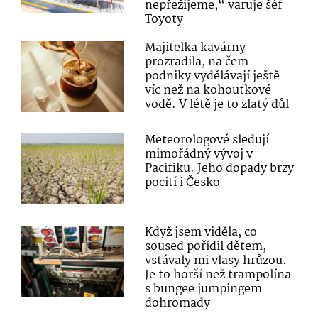
nepřežijeme,“ varuje šéf
Toyoty
Majitelka kavárny
prozradila, na čem
podniky vydělávají ještě
víc než na kohoutkové
vodě. V létě je to zlatý důl
Meteorologové sledují
mimořádný vývoj v
Pacifiku. Jeho dopady brzy
pocítí i Česko
Když jsem viděla, co
soused pořídil dětem,
vstávaly mi vlasy hrůzou.
Je to horší než trampolína
s bungee jumpingem
dohromady