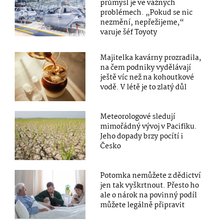
průmysl je ve vážných
problémech. „Pokud se nic
nezmění, nepřežijeme,“
varuje šéf Toyoty
Majitelka kavárny prozradila,
na čem podniky vydělávají
ještě víc než na kohoutkové
vodě. V létě je to zlatý důl
Meteorologové sledují
mimořádný vývoj v Pacifiku.
Jeho dopady brzy pocítí i
Česko
Potomka nemůžete z dědictví
jen tak vyškrtnout. Přesto ho
ale o nárok na povinný podíl
můžete legálně připravit