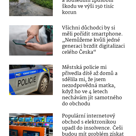
a sousedům způsobili
škodu ve výši 150 tisíc
korun
Všichni důchodci by si
měli pořídit smartphone.
„Nemůžeme kvůli jedné
generaci brzdit digitalizaci
celého Česka“
Městská policie mi
přivedla dítě až domů a
sdělila mi, že jsem
nezodpovědná matka,
když ho ve 4 letech
nechávám jít samotného
do obchodu
Populární internetový
obchod s elektronikou
upadl do insolvence. Češi
budou mít problém získat