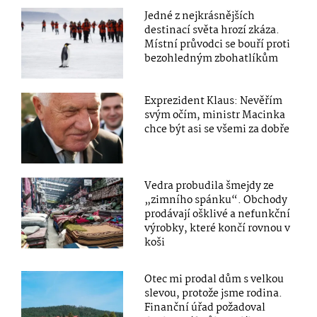
Jedné z nejkrásnějších
destinací světa hrozí zkáza.
Místní průvodci se bouří proti
bezohledným zbohatlíkům
Exprezident Klaus: Nevěřím
svým očím, ministr Macinka
chce být asi se všemi za dobře
Vedra probudila šmejdy ze
„zimního spánku“. Obchody
prodávají ošklivé a nefunkční
výrobky, které končí rovnou v
koši
Otec mi prodal dům s velkou
slevou, protože jsme rodina.
Finanční úřad požadoval