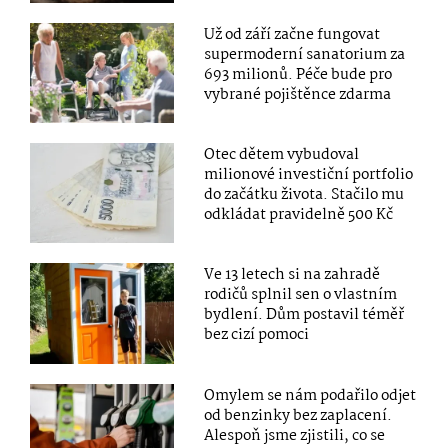
Už od září začne fungovat
supermoderní sanatorium za
693 milionů. Péče bude pro
vybrané pojištěnce zdarma
Otec dětem vybudoval
milionové investiční portfolio
do začátku života. Stačilo mu
odkládat pravidelně 500 Kč
Ve 13 letech si na zahradě
rodičů splnil sen o vlastním
bydlení. Dům postavil téměř
bez cizí pomoci
Omylem se nám podařilo odjet
od benzinky bez zaplacení.
Alespoň jsme zjistili, co se