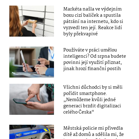
Markéta našla ve výdejním
boxu cizí balíček a spustila
pátrání na internetu, kdo si
vyzvedl ten její. Reakce lidí
byly překvapivé
Používáte v práci umělou
inteligenci? Od srpna budete
povinni její využití přiznat,
jinak hrozí finanční postih
Všichni důchodci by si měli
pořídit smartphone.
„Nemůžeme kvůli jedné
generaci brzdit digitalizaci
celého Česka“
Městská policie mi přivedla
dítě až domů a sdělila mi, že