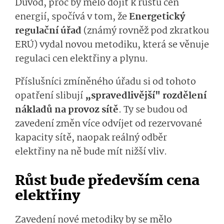
Důvod, proč by mělo dojít k růstu cen
energií, spočívá v tom, že
Energetický
regulační úřad
(známý rovněž pod zkratkou
ERÚ) vydal novou metodiku, která se věnuje
regulaci cen elektřiny a plynu.
Příslušníci zmíněného úřadu si od tohoto
opatření slibují
„spravedlivější" rozdělení
nákladů na provoz sítě
. Ty se budou od
zavedení změn více odvíjet od rezervované
kapacity sítě, naopak reálný odběr
elektřiny na ně bude mít nižší vliv.
Růst bude především cena
elektřiny
Zavedení nové metodiky by se mělo