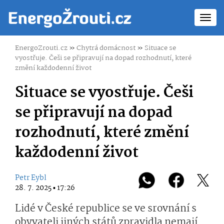
Toggl
navig
EnergoZrouti.cz
»
Chytrá domácnost
»
Situace se
vyostřuje. Češi se připravují na dopad rozhodnutí, které
změní každodenní život
Situace se vyostřuje. Češi
se připravují na dopad
rozhodnutí, které změní
každodenní život
Petr Eybl
28. 7. 2025 ▪ 17:26
Lidé v České republice se ve srovnání s
obyvateli jiných států zpravidla nemají