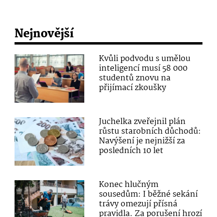
Nejnovější
Kvůli podvodu s umělou
inteligencí musí 58 000
studentů znovu na
přijímací zkoušky
Juchelka zveřejnil plán
růstu starobních důchodů:
Navýšení je nejnižší za
posledních 10 let
Konec hlučným
sousedům: I běžné sekání
trávy omezují přísná
pravidla. Za porušení hrozí