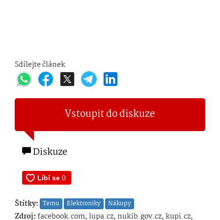
Sdílejte článek
Vstoupit do diskuze
Diskuze
Štítky:
Temu
Elektroniky
Nákupy
Zdroj:
facebook.com, lupa.cz, nukib.gov.cz, kupi.cz,