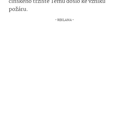
čínského tržiště Temu došlo ke vzniku
požáru.