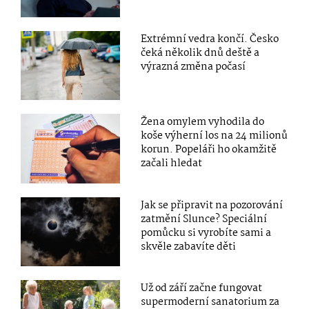
Extrémní vedra končí. Česko
čeká několik dnů deště a
výrazná změna počasí
Žena omylem vyhodila do
koše výherní los na 24 milionů
korun. Popeláři ho okamžitě
začali hledat
Jak se připravit na pozorování
zatmění Slunce? Speciální
pomůcku si vyrobíte sami a
skvěle zabavíte děti
Už od září začne fungovat
supermoderní sanatorium za