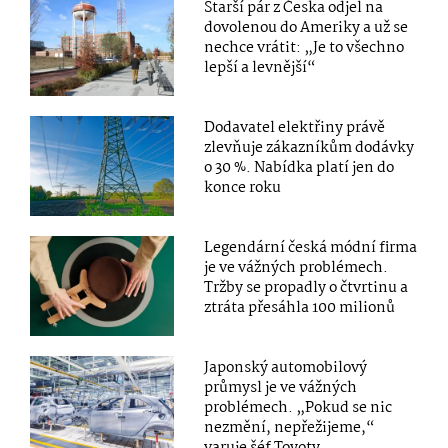
Starší pár z Česka odjel na
dovolenou do Ameriky a už se
nechce vrátit: „Je to všechno
lepší a levnější“
Dodavatel elektřiny právě
zlevňuje zákazníkům dodávky
o 30 %. Nabídka platí jen do
konce roku
Legendární česká módní firma
je ve vážných problémech.
Tržby se propadly o čtvrtinu a
ztráta přesáhla 100 milionů
Japonský automobilový
průmysl je ve vážných
problémech. „Pokud se nic
nezmění, nepřežijeme,“