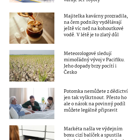
varuje šéf Toyoty
Majitelka kavárny prozradila,
na čem podniky vydělávají
ještě víc než na kohoutkové
vodě. V létě je to zlatý důl
Meteorologové sledují
mimořádný vývoj v Pacifiku.
Jeho dopady brzy pocítí i
Česko
Potomka nemůžete z dědictví
jen tak vyškrtnout. Přesto ho
ale o nárok na povinný podíl
můžete legálně připravit
Markéta našla ve výdejním
boxu cizí balíček a spustila