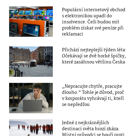
Populární internetový obchod
s elektronikou upadl do
insolvence. Češi budou mít
problém získat své peníze při
reklamaci
Přichází nejteplejší týden léta:
Očekávají se dvě horké špičky,
které zasáhnou většinu Česka
„Nepracujte chytře, pracujte
dlouho.“ Tohle je důvod, proč
v korporátu vyhrávají ti, kteří
se nepředřou
Jedné z nejkrásnějších
destinací světa hrozí zkáza.
Místní průvodci se bouří proti