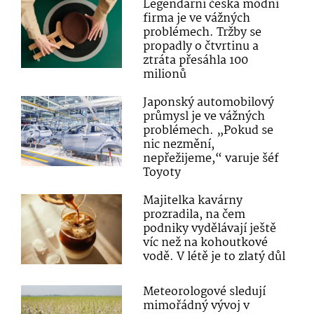
Legendární česká módní
firma je ve vážných
problémech. Tržby se
propadly o čtvrtinu a
ztráta přesáhla 100
milionů
Japonský automobilový
průmysl je ve vážných
problémech. „Pokud se
nic nezmění,
nepřežijeme,“ varuje šéf
Toyoty
Majitelka kavárny
prozradila, na čem
podniky vydělávají ještě
víc než na kohoutkové
vodě. V létě je to zlatý důl
Meteorologové sledují
mimořádný vývoj v