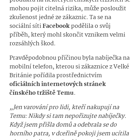
produktů na některých čínských tržištích se
mohou pojit citelná rizika, může posloužit
zkušenost jedné ze zákaznic. Ta se na
sociální síti
Facebook
podělila o svůj
příběh, který mohl skončit vznikem velmi
rozsáhlých škod.
Pravděpodobnou příčinou byla nabíječka na
mobilní telefon, kterou si zákaznice z Velké
Británie pořídila prostřednictvím
oficiálních internetových stránek
čínského tržiště Temu
.
„Jen varování pro lidi, kteří nakupují na
Temu: Nikdy si tam nepořizujte nabíječky.
Když jsem přišla domů a odebrala se do
horního patra, v dceřině pokoji jsem ucítila