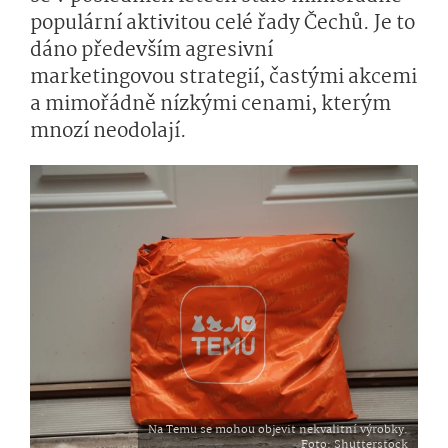
populární aktivitou celé řady Čechů. Je to
dáno především agresivní
marketingovou strategií, častými akcemi
a mimořádně nízkými cenami, kterým
mnozí neodolají.
Na Temu se mohou objevit nekvalitní výrobky.
Foto
: Shutterstock