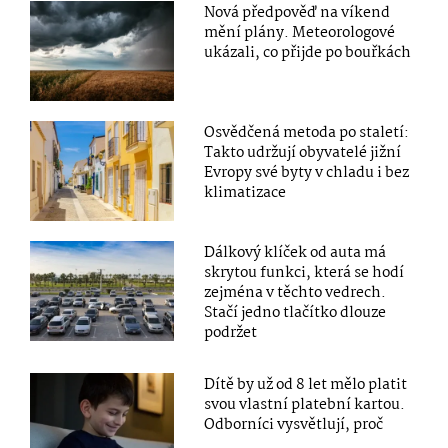
Nová předpověď na víkend
mění plány. Meteorologové
ukázali, co přijde po bouřkách
Osvědčená metoda po staletí:
Takto udržují obyvatelé jižní
Evropy své byty v chladu i bez
klimatizace
Dálkový klíček od auta má
skrytou funkci, která se hodí
zejména v těchto vedrech.
Stačí jedno tlačítko dlouze
podržet
Dítě by už od 8 let mělo platit
svou vlastní platební kartou.
Odborníci vysvětlují, proč