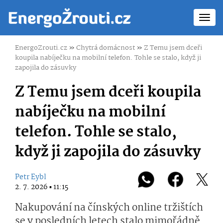
Toggl
navig
EnergoZrouti.cz
»
Chytrá domácnost
»
Z Temu jsem dceři
koupila nabíječku na mobilní telefon. Tohle se stalo, když ji
zapojila do zásuvky
Z Temu jsem dceři koupila
nabíječku na mobilní
telefon. Tohle se stalo,
když ji zapojila do zásuvky
Petr Eybl
2. 7. 2026 ▪ 11:15
Nakupování na čínských online tržištích
se v posledních letech stalo mimořádně