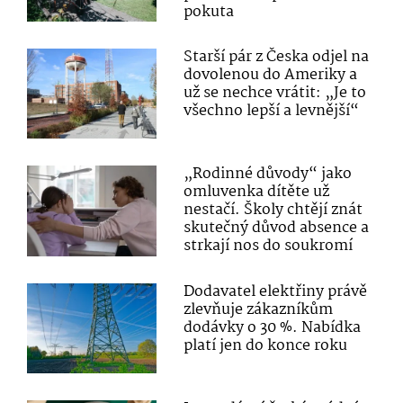
pokuta
Starší pár z Česka odjel na
dovolenou do Ameriky a
už se nechce vrátit: „Je to
všechno lepší a levnější“
„Rodinné důvody“ jako
omluvenka dítěte už
nestačí. Školy chtějí znát
skutečný důvod absence a
strkají nos do soukromí
Dodavatel elektřiny právě
zlevňuje zákazníkům
dodávky o 30 %. Nabídka
platí jen do konce roku