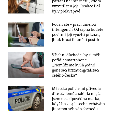
pátrání na internetu, kdo si
vyzvedl ten její. Reakce lidí
byly překvapivé
Používáte v práci umělou
inteligenci? Od srpna budete
povinni její využití přiznat,
jinak hrozí finanční postih
Všichni důchodci by si měli
pořídit smartphone.
„Nemůžeme kvůli jedné
generaci brzdit digitalizaci
celého Česka“
Městská policie mi přivedla
dítě až domů a sdělila mi, že
jsem nezodpovědná matka,
když ho ve 4 letech nechávám
jít samotného do obchodu