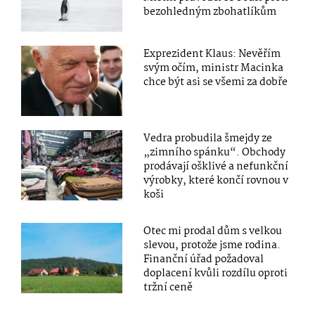
bezohledným zbohatlíkům
Exprezident Klaus: Nevěřím
svým očím, ministr Macinka
chce být asi se všemi za dobře
Vedra probudila šmejdy ze
„zimního spánku“. Obchody
prodávají ošklivé a nefunkční
výrobky, které končí rovnou v
koši
Otec mi prodal dům s velkou
slevou, protože jsme rodina.
Finanční úřad požadoval
doplacení kvůli rozdílu oproti
tržní ceně