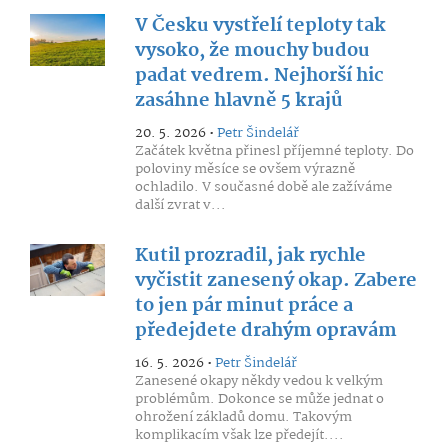
V Česku vystřelí teploty tak
vysoko, že mouchy budou
padat vedrem. Nejhorší hic
zasáhne hlavně 5 krajů
20. 5. 2026 •
Petr Šindelář
Začátek května přinesl příjemné teploty. Do
poloviny měsíce se ovšem výrazně
ochladilo. V současné době ale zažíváme
další zvrat v...
Kutil prozradil, jak rychle
vyčistit zanesený okap. Zabere
to jen pár minut práce a
předejdete drahým opravám
16. 5. 2026 •
Petr Šindelář
Zanesené okapy někdy vedou k velkým
problémům. Dokonce se může jednat o
ohrožení základů domu. Takovým
komplikacím však lze předejít....