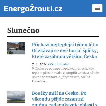
Toggl
navig
Slunečno
Přichází nejteplejší týden léta:
Očekávají se dvě horké špičky,
které zasáhnou většinu Česka
7. 8. 2026 •
Petr Šindelář
V Česku se po supetropických dnech, kdy
teplota přesahovala 35 stupňů Celsia a někde
dokonce atakovala „čtyřicítku“, začíná
konečně...
Bouřky míří na Česko. Po
víkendu přijde razantní
změna, radar ukazuje oblasti s