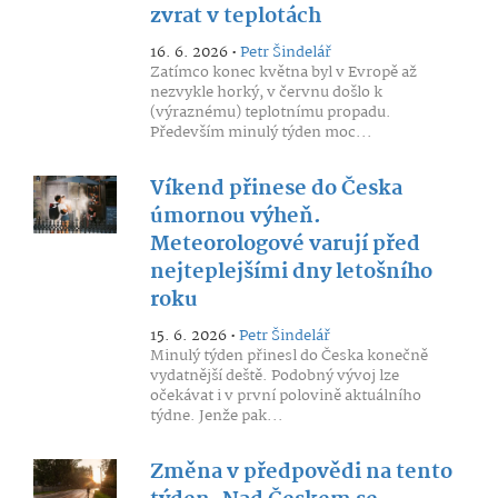
zvrat v teplotách
16. 6. 2026 •
Petr Šindelář
Zatímco konec května byl v Evropě až
nezvykle horký, v červnu došlo k
(výraznému) teplotnímu propadu.
Především minulý týden moc...
Víkend přinese do Česka
úmornou výheň.
Meteorologové varují před
nejteplejšími dny letošního
roku
15. 6. 2026 •
Petr Šindelář
Minulý týden přinesl do Česka konečně
vydatnější deště. Podobný vývoj lze
očekávat i v první polovině aktuálního
týdne. Jenže pak...
Změna v předpovědi na tento