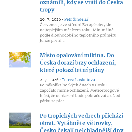
oznámili, kdy se vrátí do Česka
tropy
20. 7. 2026 •
Petr Šindelář
Červenec je ve střední Evropě obvykle
nejteplejším měsícem roku. Minimálně
podle dlouhodobého teplotního průměru.
Jenže první...
Místo opalování mikina. Do
Česka dorazí brzy ochlazení,
které pokazí letní plány
2. 7. 2026 •
Tereza Loskotová
Po několika horkých dnech v Česku
započalo mírné ochlazení. Meteorologové
hlásí, že ochlazení bude pokračovat a už od
pátku se přes...
Po tropických vedrech přichází
obrat. Vytáhněte větrovky,
Česko čekají nejchladnější dny