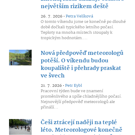
největším rizikem deště
26. 7. 2026 •
Petra Velíková
O tomto víkendu jsme se konečně po dlouhé
době dočkali typického letního počasí.
Teploty na mnoha místech stoupaly k
tropickým hodnotám....
Nová předpověď meteorologů
potěší. O víkendu budou
koupaliště i přehrady praskat
ve švech
21. 7. 2026 •
Petr Eybl
Pracovní týden bude ve znamení
proměnlivého a spíše chladnějšího počasí.
Nejnovější předpověď meteorologů ale
přináší...
Češi ztrácejí naději na teplé
léto. Meteorologové konečně