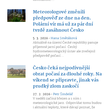
Meteorologové změnili
předpověď ze dne na den.
Polární vír má už za pár dní
tvrdě zasáhnout Česko
5. 3. 2026 •
Hana Smětáková
Aktuálně na území České republiky panuje
příjemné jarní počasí. Český
hydrometeorologický ústav ale zveřejnil
předpověď počasí...
Česko čeká nejpodivnější
obrat počasí za dlouhé roky. Na
víkend se připravte, jinak vás
prudký zlom zaskočí
27. 2. 2026 •
Petr Šindelář
V neděli začíná březen a s ním i
meteorologické jaro. Odpovídat tomu budou
i aktuální teploty, které dávají poznat, že