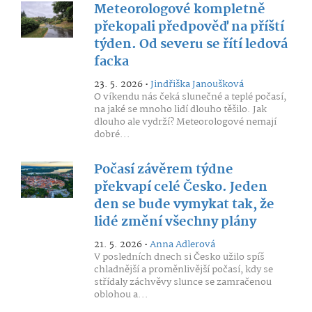
Meteorologové kompletně
překopali předpověď na příští
týden. Od severu se řítí ledová
facka
23. 5. 2026 •
Jindřiška Janoušková
O víkendu nás čeká slunečné a teplé počasí,
na jaké se mnoho lidí dlouho těšilo. Jak
dlouho ale vydrží? Meteorologové nemají
dobré...
Počasí závěrem týdne
překvapí celé Česko. Jeden
den se bude vymykat tak, že
lidé změní všechny plány
21. 5. 2026 •
Anna Adlerová
V posledních dnech si Česko užilo spíš
chladnější a proměnlivější počasí, kdy se
střídaly záchvěvy slunce se zamračenou
oblohou a...