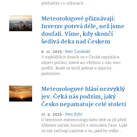
přeháňky i v nížinách....
Meteorologové přiznávají:
Inverze potrvá déle, než jsme
doufali. Víme, kdy skončí
šedivá deka nad Českem
6. 11. 2025 •
Petr Šindelář
V nejbližších dnech se v České republice
objeví počasí, které asi většinu z nás moc
potěší. Bude se totiž jednat o typicky
podzimní...
Meteorologové hlásí nezvyklý
jev. Čeká nás podzim, jaký
Česko nepamatuje celé století
11. 9. 2025 •
Petr Eybl
O letošním meteorologickém létě se již před
týdnem začalo hovořit v minulém čase. Lidé
se tak začínají zajímat o to, jaké by mělo...