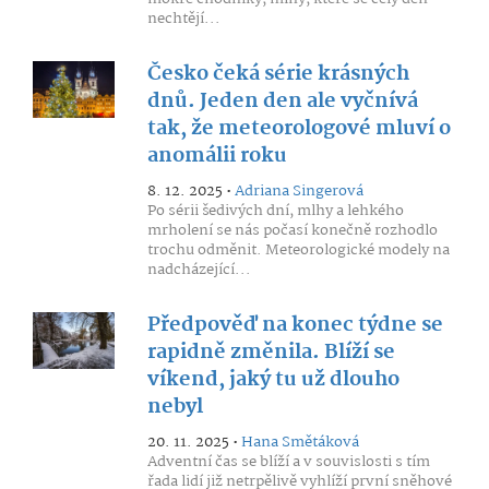
nechtějí...
Česko čeká série krásných
dnů. Jeden den ale vyčnívá
tak, že meteorologové mluví o
anomálii roku
8. 12. 2025 •
Adriana Singerová
Po sérii šedivých dní, mlhy a lehkého
mrholení se nás počasí konečně rozhodlo
trochu odměnit. Meteorologické modely na
nadcházející...
Předpověď na konec týdne se
rapidně změnila. Blíží se
víkend, jaký tu už dlouho
nebyl
20. 11. 2025 •
Hana Smětáková
Adventní čas se blíží a v souvislosti s tím
řada lidí již netrpělivě vyhlíží první sněhové