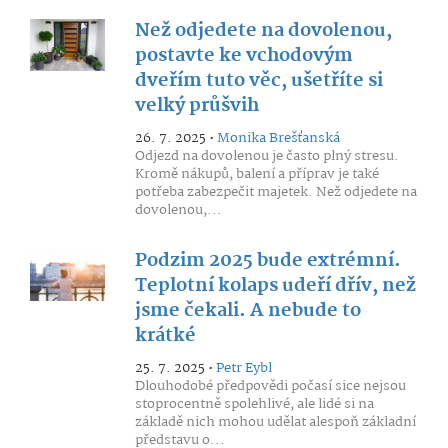
Než odjedete na dovolenou,
postavte ke vchodovým
dveřím tuto věc, ušetříte si
velký průšvih
26. 7. 2025 •
Monika Brešťanská
Odjezd na dovolenou je často plný stresu.
Kromě nákupů, balení a příprav je také
potřeba zabezpečit majetek. Než odjedete na
dovolenou,...
Podzim 2025 bude extrémní.
Teplotní kolaps udeří dřív, než
jsme čekali. A nebude to
krátké
25. 7. 2025 •
Petr Eybl
Dlouhodobé předpovědi počasí sice nejsou
stoprocentně spolehlivé, ale lidé si na
základě nich mohou udělat alespoň základní
představu o...