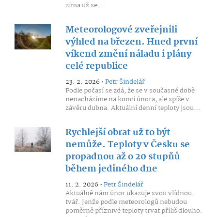
zima už se...
Meteorologové zveřejnili
výhled na březen. Hned první
víkend změní náladu i plány
celé republice
23. 2. 2026 •
Petr Šindelář
Podle počasí se zdá, že se v současné době
nenacházíme na konci února, ale spíše v
závěru dubna. Aktuální denní teploty jsou...
Rychlejší obrat už to být
nemůže. Teploty v Česku se
propadnou až o 20 stupňů
během jediného dne
11. 2. 2026 •
Petr Šindelář
Aktuálně nám únor ukazuje svou vlídnou
tvář. Jenže podle meteorologů nebudou
poměrně příznivé teploty trvat příliš dlouho.