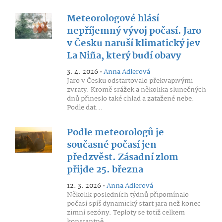
Meteorologové hlásí
nepříjemný vývoj počasí. Jaro
v Česku naruší klimatický jev
La Niña, který budí obavy
3. 4. 2026 •
Anna Adlerová
Jaro v Česku odstartovalo překvapivými
zvraty. Kromě srážek a několika slunečných
dnů přineslo také chlad a zatažené nebe.
Podle dat...
Podle meteorologů je
současné počasí jen
předzvěst. Zásadní zlom
přijde 25. března
12. 3. 2026 •
Anna Adlerová
Několik posledních týdnů připomínalo
počasí spíš dynamický start jara než konec
zimní sezóny. Teploty se totiž celkem
konstantně...