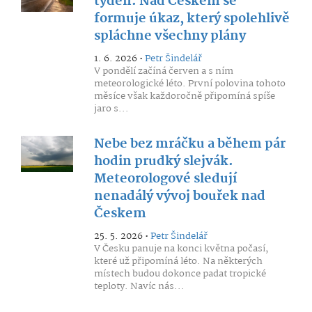
týden. Nad Českem se
formuje úkaz, který spolehlivě
spláchne všechny plány
1. 6. 2026 •
Petr Šindelář
V pondělí začíná červen a s ním
meteorologické léto. První polovina tohoto
měsíce však každoročně připomíná spíše
jaro s...
Nebe bez mráčku a během pár
hodin prudký slejvák.
Meteorologové sledují
nenadálý vývoj bouřek nad
Českem
25. 5. 2026 •
Petr Šindelář
V Česku panuje na konci května počasí,
které už připomíná léto. Na některých
místech budou dokonce padat tropické
teploty. Navíc nás...