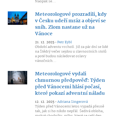
Naopak se...
Meteorologové prozradili, kdy
v Česku udeří mráz a objeví se
sníh. Zlom nastane už na
Vánoce
21. 12. 2025 •
Petr Eybl
Období adventu vrcholí. Již za pár dní se lidé
na Štědrý večer sejdou u slavnostních stolů
a poté budou následovat oslavy
vánočních...
Meteorologové vydali
chmurnou předpověď: Týden
před Vánocemi hlásí počasí,
které pokazí adventní náladu
12. 12. 2025 •
Adriana Singerová
Týden před Vánocemi letos vypadá přesně
tak, jak si ho nikdo nepřál. Šedivá obloha,
mokré chodníky, mlhy, které se celý den