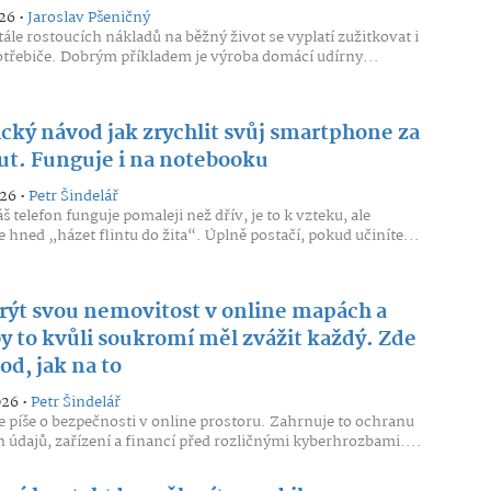
26 •
Jaroslav Pšeničný
tále rostoucích nákladů na běžný život se vyplatí zužitkovat i
otřebiče. Dobrým příkladem je výroba domácí udírny...
ický návod jak zrychlit svůj smartphone za
ut. Funguje i na notebooku
026 •
Petr Šindelář
 telefon funguje pomaleji než dřív, je to k vzteku, ale
 hned „házet flintu do žita“. Úplně postačí, pokud učiníte...
krýt svou nemovitost v online mapách a
by to kvůli soukromí měl zvážit každý. Zde
od, jak na to
026 •
Petr Šindelář
 píše o bezpečnosti v online prostoru. Zahrnuje to ochranu
 údajů, zařízení a financí před rozličnými kyberhrozbami....