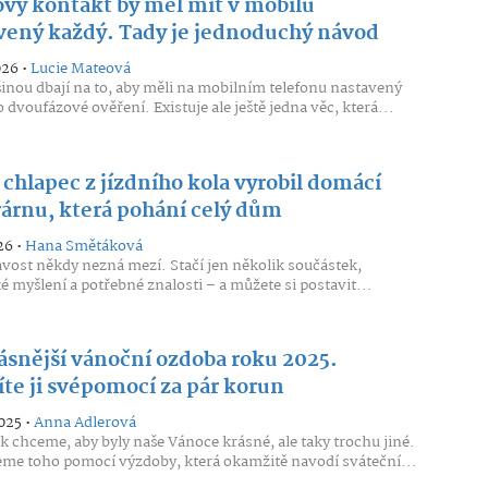
vý kontakt by měl mít v mobilu
vený každý. Tady je jednoduchý návod
026 •
Lucie Mateová
šinou dbají na to, aby měli na mobilním telefonu nastavený
 dvoufázové ověření. Existuje ale ještě jedna věc, která...
 chlapec z jízdního kola vyrobil domácí
rárnu, která pohání celý dům
26 •
Hana Smětáková
vost někdy nezná mezí. Stačí jen několik součástek,
é myšlení a potřebné znalosti – a můžete si postavit...
ásnější vánoční ozdoba roku 2025.
íte ji svépomocí za pár korun
025 •
Anna Adlerová
k chceme, aby byly naše Vánoce krásné, ale taky trochu jiné.
e toho pomocí výzdoby, která okamžitě navodí sváteční...