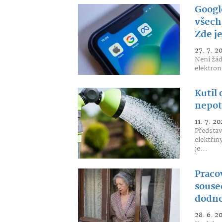
Googl
všech
Zde j
27. 7. 2
Není žád
elektron
Kutil 
nepot
11. 7. 20
Představ
elektřin
je...
Pracov
souse
dodne
28. 6. 2