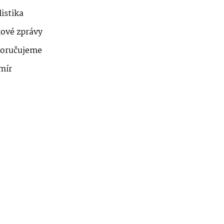
istika
kové zprávy
oručujeme
mír