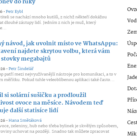
konev do ruky
Ovz
26 •
Petr Eybl
titeli se nachází mnoho kutilů, z nichž někteří dokážou
Vod
at dlouhé zástupy lidí. Jedním z nich je muž, který
e...
Zem
ý návod, jak uvolnit místo ve WhatsAppu:
Úsp
tavení najdete skrytou volbu, která vám
Poč
í stovky megabajtů
Ener
026 •
Petr Šindelář
 patří mezi nejvyužívanější nástroje pro komunikaci, a to v
Jad
m měřítku. Pokud tuhle veleoblíbenou aplikaci také často...
Dot
l si solární sušičku a prodloužil
Pří
livost ovoce na měsíce. Návodem teď
uje další statisíce lidí
Náz
026 •
Hana Smětáková
Cest
voce, zeleniny, hub nebo třeba bylinek je skvělým způsobem,
uroviny uchovat na později. Snadno tak můžete zpracovat
Mik