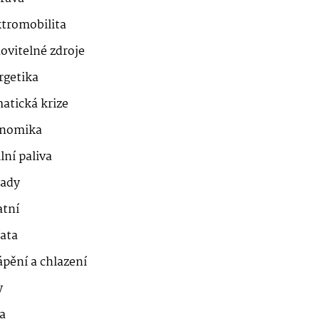
ktromobilita
ovitelné zdroje
rgetika
atická krize
nomika
lní paliva
ady
atní
řata
ápění a chlazení
y
a