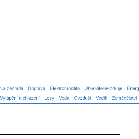
 a zahrada
Doprava
Elektromobilita
Obnovitelné zdroje
Energ
Vytápění a chlazení
Lesy
Voda
Ovzduší
Vodík
Zemědělství