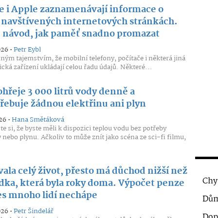
e i Apple zaznamenávají informace o
 navštívených internetových stránkách.
e návod, jak paměť snadno promazat
026 •
Petr Eybl
ným tajemstvím, že mobilní telefony, počítače i některá jiná
ická zařízení ukládají celou řadu údajů. Některé...
ohřeje 3 000 litrů vody denně a
řebuje žádnou elektřinu ani plyn
26 •
Hana Smětáková
te si, že byste měli k dispozici teplou vodu bez potřeby
y nebo plynu. Ačkoliv to může znít jako scéna ze sci-fi filmu,
ala celý život, přesto má důchod nižší než
Chy
dka, která byla roky doma. Výpočet penze
s mnoho lidí nechápe
Dům
026 •
Petr Šindelář
Dop