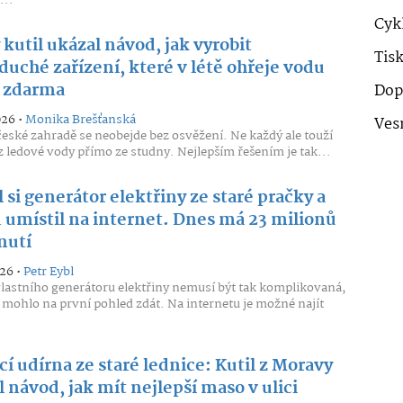
...
Cykl
kutil ukázal návod, jak vyrobit
Tis
duché zařízení, které v létě ohřeje vodu
 zdarma
Dop
026 •
Monika Brešťanská
Ves
české zahradě se neobejde bez osvěžení. Ne každý ale touží
z ledové vody přímo ze studny. Nejlepším řešením je tak...
 si generátor elektřiny ze staré pračky a
 umístil na internet. Dnes má 23 milionů
nutí
026 •
Petr Eybl
lastního generátoru elektřiny nemusí být tak komplikovaná,
e mohlo na první pohled zdát. Na internetu je možné najít
 udírna ze staré lednice: Kutil z Moravy
 návod, jak mít nejlepší maso v ulici