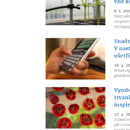
vzít 
8. 5. 20
Mezi pěs
inspirov
vystupuj
Snadn
V nas
ušetř
28. 4. 2
WhatsApp
globální
Vyrobi
trvan
inspir
22. 4. 2
Sušení o
jak si s