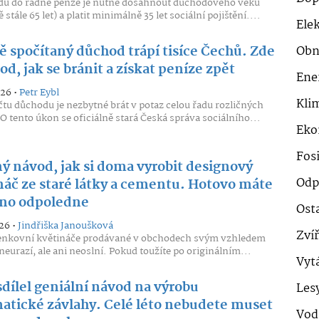
du do řádné penze je nutné dosáhnout důchodového věku
 stále 65 let) a platit minimálně 35 let sociální pojištění....
Ele
ě spočítaný důchod trápí tisíce Čechů. Zde
Obn
od, jak se bránit a získat peníze zpět
Ene
026 •
Petr Eybl
Klim
čtu důchodu je nezbytné brát v potaz celou řadu rozličných
 O tento úkon se oficiálně stará Česká správa sociálního...
Eko
Fosi
ý návod, jak si doma vyrobit designový
Odp
náč ze staré látky a cementu. Hotovo máte
dno odpoledne
Ost
26 •
Jindřiška Janoušková
Zví
enkovní květináče prodávané v obchodech svým vzhledem
neurazí, ale ani neoslní. Pokud toužíte po originálním...
Vyt
sdílel geniální návod na výrobu
Les
atické závlahy. Celé léto nebudete muset
Vod