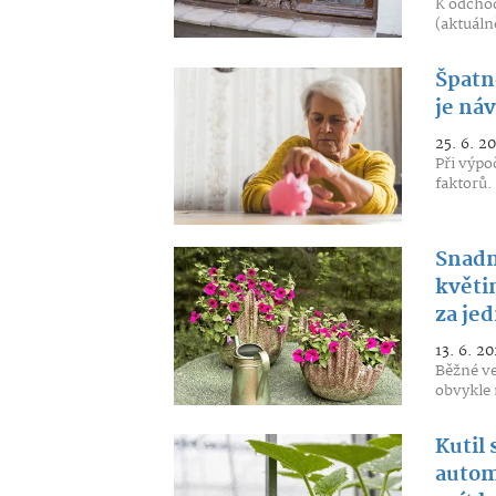
K odcho
(aktuálně
Špatn
je náv
25. 6. 2
Při výpo
faktorů.
Snadn
květi
za je
13. 6. 20
Běžné v
obvykle 
Kutil 
autom