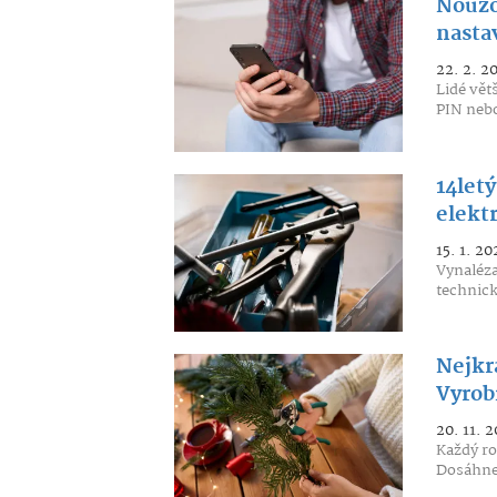
Nouzo
nasta
22. 2. 2
Lidé vět
PIN nebo
14letý
elekt
15. 1. 20
Vynaléza
technick
Nejkr
Vyrob
20. 11. 2
Každý ro
Dosáhnem