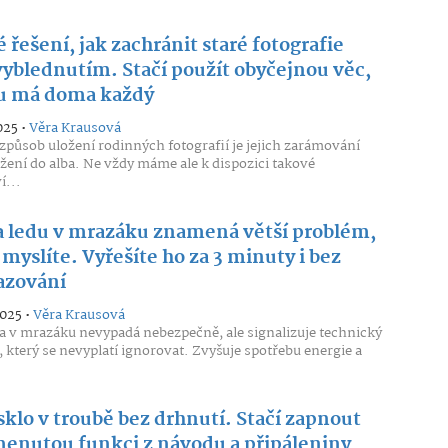
 řešení, jak zachránit staré fotografie
vyblednutím. Stačí použít obyčejnou věc,
u má doma každý
025 •
Věra Krausová
 způsob uložení rodinných fotografií je jejich zarámování
žení do alba. Ne vždy máme ale k dispozici takové
...
a ledu v mrazáku znamená větší problém,
 myslíte. Vyřešíte ho za 3 minuty i bez
zování
2025 •
Věra Krausová
a v mrazáku nevypadá nebezpečně, ale signalizuje technický
 který se nevyplatí ignorovat. Zvyšuje spotřebu energie a
sklo v troubě bez drhnutí. Stačí zapnout
enutou funkci z návodu a připáleniny