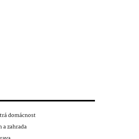
trá domácnost
 a zahrada
rava