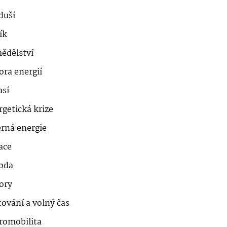
duší
ík
ědělství
ora energií
así
getická krize
erná energie
ace
roda
ory
ování a volný čas
romobilita