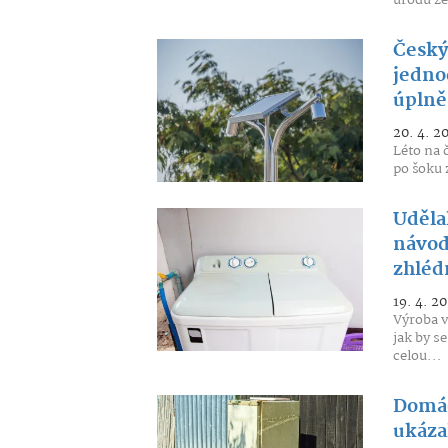
úrodu ze
Český 
jedno
úplně
20. 4. 2
Léto na 
po šoku 
Udělal
návod
zhléd
19. 4. 2
Výroba v
jak by s
celou...
Domácí
ukázal