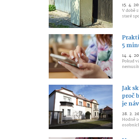
15. 4. 20
V době s
staré sp
Prakt
5 min
14. 4. 2
Pokud váš
nemusíte
Jak s
proč 
je náv
28. 2. 2
Hodně se
osobních