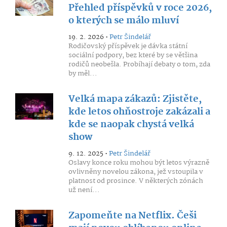
Přehled příspěvků v roce 2026,
o kterých se málo mluví
19. 2. 2026 •
Petr Šindelář
Rodičovský příspěvek je dávka státní
sociální podpory, bez které by se většina
rodičů neobešla. Probíhají debaty o tom, zda
by měl...
Velká mapa zákazů: Zjistěte,
kde letos ohňostroje zakázali a
kde se naopak chystá velká
show
9. 12. 2025 •
Petr Šindelář
Oslavy konce roku mohou být letos výrazně
ovlivněny novelou zákona, jež vstoupila v
platnost od prosince. V některých zónách
už není...
Zapomeňte na Netflix. Češi