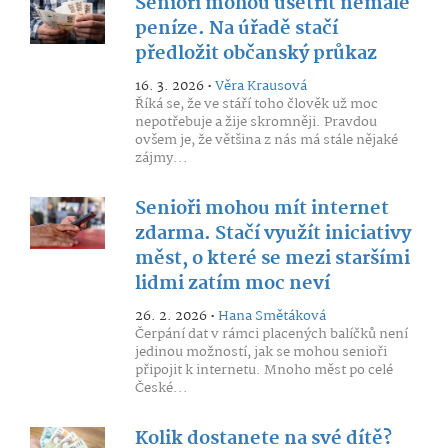
Senioři mohou ušetřit nemalé
peníze. Na úřadě stačí
předložit občanský průkaz
16. 3. 2026 •
Věra Krausová
Říká se, že ve stáří toho člověk už moc
nepotřebuje a žije skromněji. Pravdou
ovšem je, že většina z nás má stále nějaké
zájmy...
Senioři mohou mít internet
zdarma. Stačí využít iniciativy
měst, o které se mezi staršími
lidmi zatím moc neví
26. 2. 2026 •
Hana Smětáková
Čerpání dat v rámci placených balíčků není
jedinou možností, jak se mohou senioři
připojit k internetu. Mnoho měst po celé
České...
Kolik dostanete na své dítě?