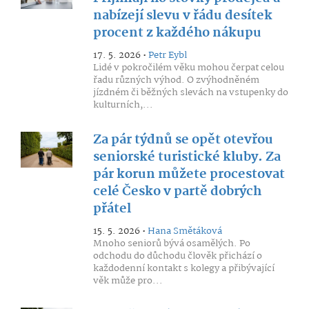
nabízejí slevu v řádu desítek
procent z každého nákupu
17. 5. 2026 •
Petr Eybl
Lidé v pokročilém věku mohou čerpat celou
řadu různých výhod. O zvýhodněném
jízdném či běžných slevách na vstupenky do
kulturních,...
Za pár týdnů se opět otevřou
seniorské turistické kluby. Za
pár korun můžete procestovat
celé Česko v partě dobrých
přátel
15. 5. 2026 •
Hana Smětáková
Mnoho seniorů bývá osamělých. Po
odchodu do důchodu člověk přichází o
každodenní kontakt s kolegy a přibývající
věk může pro...