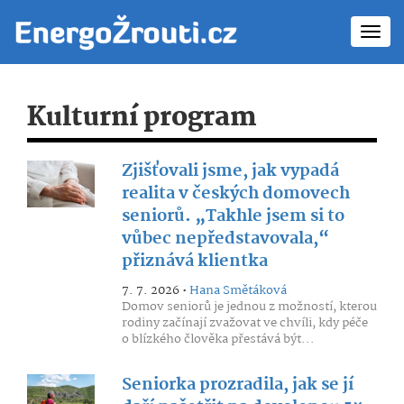
Toggl
navig
Kulturní program
Zjišťovali jsme, jak vypadá
realita v českých domovech
seniorů. „Takhle jsem si to
vůbec nepředstavovala,“
přiznává klientka
7. 7. 2026 •
Hana Smětáková
Domov seniorů je jednou z možností, kterou
rodiny začínají zvažovat ve chvíli, kdy péče
o blízkého člověka přestává být...
Seniorka prozradila, jak se jí