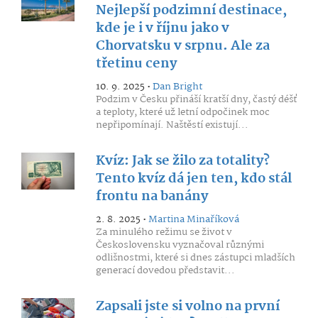
Nejlepší podzimní destinace,
kde je i v říjnu jako v
Chorvatsku v srpnu. Ale za
třetinu ceny
10. 9. 2025 •
Dan Bright
Podzim v Česku přináší kratší dny, častý déšť
a teploty, které už letní odpočinek moc
nepřipomínají. Naštěstí existují...
Kvíz: Jak se žilo za totality?
Tento kvíz dá jen ten, kdo stál
frontu na banány
2. 8. 2025 •
Martina Minaříková
Za minulého režimu se život v
Československu vyznačoval různými
odlišnostmi, které si dnes zástupci mladších
generací dovedou představit...
Zapsali jste si volno na první