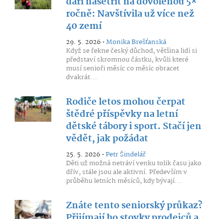
daří našetřit na dovolenou 5×
ročně: Navštívila už více než
40 zemí
29. 5. 2026 •
Monika Brešťanská
Když se řekne český důchod, většina lidí si
představí skromnou částku, kvůli které
musí senioři měsíc co měsíc obracet
dvakrát...
Rodiče letos mohou čerpat
štědré příspěvky na letní
dětské tábory i sport. Stačí jen
vědět, jak požádat
25. 5. 2026 •
Petr Šindelář
Děti už možná netráví venku tolik času jako
dřív, stále jsou ale aktivní. Především v
průběhu letních měsíců, kdy bývají...
Znáte tento seniorský průkaz?
Přijímají ho stovky prodejců a