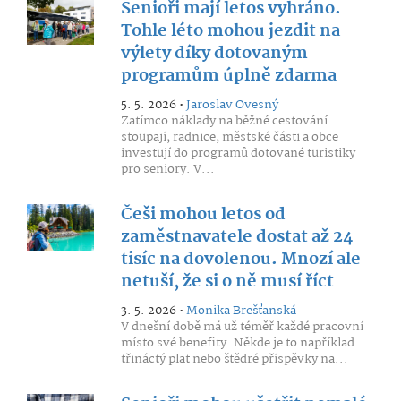
Senioři mají letos vyhráno.
Tohle léto mohou jezdit na
výlety díky dotovaným
programům úplně zdarma
5. 5. 2026 •
Jaroslav Ovesný
Zatímco náklady na běžné cestování
stoupají, radnice, městské části a obce
investují do programů dotované turistiky
pro seniory. V...
Češi mohou letos od
zaměstnavatele dostat až 24
tisíc na dovolenou. Mnozí ale
netuší, že si o ně musí říct
3. 5. 2026 •
Monika Brešťanská
V dnešní době má už téměř každé pracovní
místo své benefity. Někde je to například
třináctý plat nebo štědré příspěvky na...