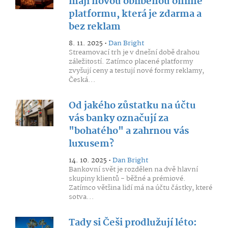
mají novou oblíbenou online
platformu, která je zdarma a
bez reklam
8. 11. 2025 •
Dan Bright
Streamovací trh je v dnešní době drahou
záležitostí. Zatímco placené platformy
zvyšují ceny a testují nové formy reklamy,
Česká...
Od jakého zůstatku na účtu
vás banky označují za
"bohatého" a zahrnou vás
luxusem?
14. 10. 2025 •
Dan Bright
Bankovní svět je rozdělen na dvě hlavní
skupiny klientů - běžné a prémiové.
Zatímco většina lidí má na účtu částky, které
sotva...
Tady si Češi prodlužují léto: