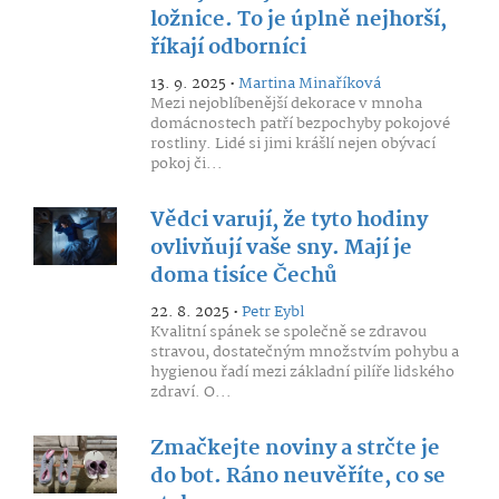
ložnice. To je úplně nejhorší,
říkají odborníci
13. 9. 2025 •
Martina Minaříková
Mezi nejoblíbenější dekorace v mnoha
domácnostech patří bezpochyby pokojové
rostliny. Lidé si jimi krášlí nejen obývací
pokoj či...
Vědci varují, že tyto hodiny
ovlivňují vaše sny. Mají je
doma tisíce Čechů
22. 8. 2025 •
Petr Eybl
Kvalitní spánek se společně se zdravou
stravou, dostatečným množstvím pohybu a
hygienou řadí mezi základní pilíře lidského
zdraví. O...
Zmačkejte noviny a strčte je
do bot. Ráno neuvěříte, co se