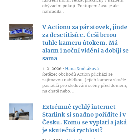
lustrem mohli setkat prakticky v každém
obývacím pokoji. Postupem času je ale
nahradila...
V Actionu za pár stovek, jinde
za desetitisíce. Češi berou
tuhle kameru útokem. Má
alarm i noční vidění a dobíjí se
sama
1. 2. 2026 •
Hana Smětáková
Řetězec obchodů Action přichází se
zajímavou nabídkou. Jejich kamera skvěle
poslouží pro sledování scény před domem,
na chatě nebo...
Extrémně rychlý internet
Starlink si snadno pořídíte i v
Česku. Komu se vyplatí a jaká
je skutečná rychlost?