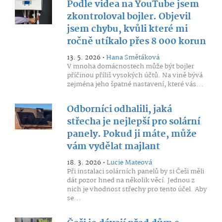
Podle videa na YouTube jsem
zkontroloval bojler. Objevil
jsem chybu, kvůli které mi
ročně utíkalo přes 8 000 korun
13. 5. 2026 •
Hana Smětáková
V mnoha domácnostech může být bojler
příčinou příliš vysokých účtů. Na vině bývá
zejména jeho špatné nastavení, které vás...
Odborníci odhalili, jaká
střecha je nejlepší pro solární
panely. Pokud ji máte, může
vám vydělat majlant
18. 3. 2026 •
Lucie Mateová
Při instalaci solárních panelů by si Češi měli
dát pozor hned na několik věcí. Jednou z
nich je vhodnost střechy pro tento účel. Aby
se...