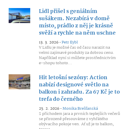
Lidl přišel s geniálním
sušákem. Nezabírá v domě
místo, prádlo z něj je krásně
svěží a rychle na něm uschne
13. 3. 2026 •
Petr Eybl
V Lidlu je možné čas od času narazit na
velmi zajímavé produkty za dobrou cenu.
Například nyní si můžete prostřednictvím
e-shopu tohoto...
Hit letošní sezóny: Action
nabízí designové světlo na
balkon i zahradu. Za 67 Kč je to
trefa do černého
25. 2. 2026 •
Monika Brešťanská
S příchodem jara a prvních teplejších večerů
se přirozeně přesouváme z vyhřátého
obývacího pokoje ven. Ať už je to balkon,