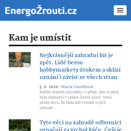
Toggl
navig
Kam je umístit
Nejkrásnější zahradní hit je
zpět. Lidé berou
hobbymarkety útokem a sklízí
uznání i závist ze všech stran
5. 6. 2026 •
Marta Smolíková
Každý majitel zahrádky si přeje, aby ta jeho
byla nejhezčí v celém širém okolí. Není
proto divu, že řada lidí vzhled svých
zahrad...
Tyto věci na zahradě odborníci
označují za vrchol kýče. Češi je