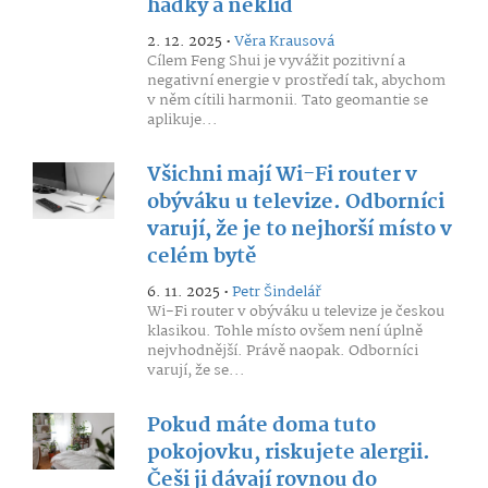
hádky a neklid
2. 12. 2025 •
Věra Krausová
Cílem Feng Shui je vyvážit pozitivní a
negativní energie v prostředí tak, abychom
v něm cítili harmonii. Tato geomantie se
aplikuje...
Všichni mají Wi-Fi router v
obýváku u televize. Odborníci
varují, že je to nejhorší místo v
celém bytě
6. 11. 2025 •
Petr Šindelář
Wi-Fi router v obýváku u televize je českou
klasikou. Tohle místo ovšem není úplně
nejvhodnější. Právě naopak. Odborníci
varují, že se...
Pokud máte doma tuto
pokojovku, riskujete alergii.
Češi ji dávají rovnou do