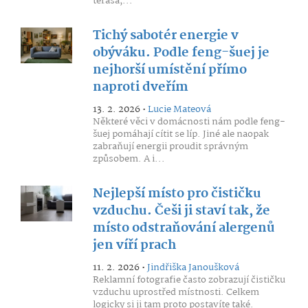
terasa,...
Tichý sabotér energie v
obýváku. Podle feng-šuej je
nejhorší umístění přímo
naproti dveřím
13. 2. 2026 •
Lucie Mateová
Některé věci v domácnosti nám podle feng-
šuej pomáhají cítit se líp. Jiné ale naopak
zabraňují energii proudit správným
způsobem. A i...
Nejlepší místo pro čističku
vzduchu. Češi ji staví tak, že
místo odstraňování alergenů
jen víří prach
11. 2. 2026 •
Jindřiška Janoušková
Reklamní fotografie často zobrazují čističku
vzduchu uprostřed místnosti. Celkem
logicky si ji tam proto postavíte také.