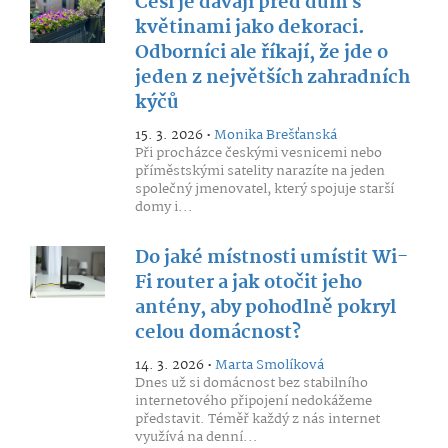
Češi je dávají před dům s
květinami jako dekoraci.
Odborníci ale říkají, že jde o
jeden z největších zahradních
kýčů
15. 3. 2026 •
Monika Brešťanská
Při procházce českými vesnicemi nebo
příměstskými satelity narazíte na jeden
společný jmenovatel, který spojuje starší
domy i...
Do jaké místnosti umístit Wi-
Fi router a jak otočit jeho
antény, aby pohodlně pokryl
celou domácnost?
14. 3. 2026 •
Marta Smolíková
Dnes už si domácnost bez stabilního
internetového připojení nedokážeme
představit. Téměř každý z nás internet
využívá na denní...