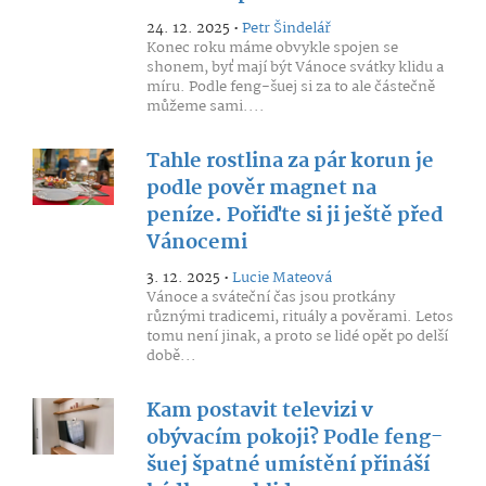
24. 12. 2025 •
Petr Šindelář
Konec roku máme obvykle spojen se
shonem, byť mají být Vánoce svátky klidu a
míru. Podle feng-šuej si za to ale částečně
můžeme sami....
Tahle rostlina za pár korun je
podle pověr magnet na
peníze. Pořiďte si ji ještě před
Vánocemi
3. 12. 2025 •
Lucie Mateová
Vánoce a sváteční čas jsou protkány
různými tradicemi, rituály a pověrami. Letos
tomu není jinak, a proto se lidé opět po delší
době...
Kam postavit televizi v
obývacím pokoji? Podle feng-
šuej špatné umístění přináší