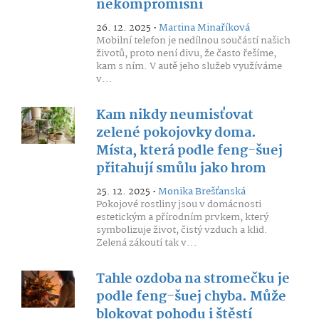
nekompromisní
26. 12. 2025 •
Martina Minaříková
Mobilní telefon je nedílnou součástí našich
životů, proto není divu, že často řešíme,
kam s ním. V autě jeho služeb využíváme
v...
Kam nikdy neumisťovat
zelené pokojovky doma.
Místa, která podle feng-šuej
přitahují smůlu jako hrom
25. 12. 2025 •
Monika Brešťanská
Pokojové rostliny jsou v domácnosti
estetickým a přírodním prvkem, který
symbolizuje život, čistý vzduch a klid.
Zelená zákoutí tak v...
Tahle ozdoba na stromečku je
podle feng-šuej chyba. Může
blokovat pohodu i štěstí