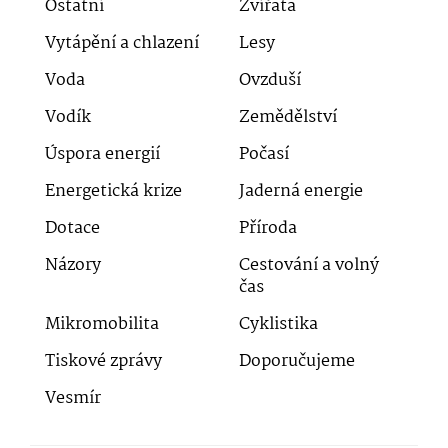
Ostatní
Zvířata
Vytápění a chlazení
Lesy
Voda
Ovzduší
Vodík
Zemědělství
Úspora energií
Počasí
Energetická krize
Jaderná energie
Dotace
Příroda
Názory
Cestování a volný
čas
Mikromobilita
Cyklistika
Tiskové zprávy
Doporučujeme
Vesmír