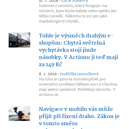
31. 1. 2026 •
Lucie Mateová
Internet z vesmíru, který funguje i na
místech, kam byste kabely nebo optiku jen
těžko zavedli. Někomu to zní jen jako
marketingový chyták,...
Tohle je výsměch drahým e-
shopům: Chytrá světelná
vychytávka stojí jinde
násobky. V Actionu ji teď mají
za 149 Kč
8. 1. 2026 •
Jindřiška Janoušková
Na trhu je spousta minilampiček pro
orientační osvětlení během noci a všechny
mají jedno společné: Potřebují zásuvku. V
Actionu se...
Navigace v mobilu vás může
přijít při řízení draho. Zákon je
v tomto směru