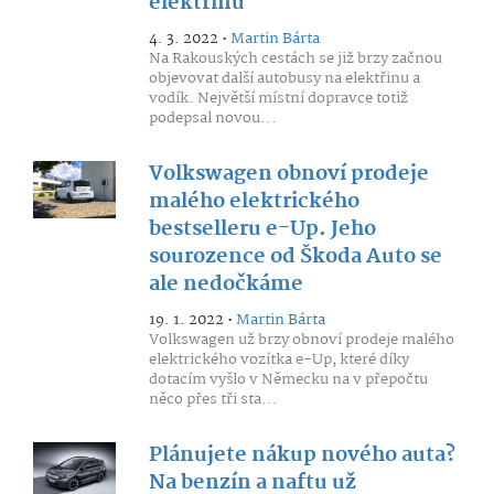
elektřinu
4. 3. 2022 •
Martin Bárta
Na Rakouských cestách se již brzy začnou
objevovat další autobusy na elektřinu a
vodík. Největší místní dopravce totiž
podepsal novou...
Volkswagen obnoví prodeje
malého elektrického
bestselleru e-Up. Jeho
sourozence od Škoda Auto se
ale nedočkáme
19. 1. 2022 •
Martin Bárta
Volkswagen už brzy obnoví prodeje malého
elektrického vozítka e-Up, které díky
dotacím vyšlo v Německu na v přepočtu
něco přes tři sta...
Plánujete nákup nového auta?
Na benzín a naftu už