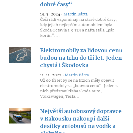
dobré časy“
13. 3. 2024 •
Martin Bárta
Češi rádi vzpomínají na staré dobré časy,
kdy jejich nejlepším automobilem byla
Škoda Octavia 1.9 TDI a nafta stála „pár
korun“....
Elektromobily za lidovou cenu
budou na trhu do tří let. Jeden
chystá i Škodovka
11. 11. 2022 •
Martin Bárta
Už do tří let by se na trzích měly objevit
elektromobily za „lidovou cenu“. Jeden z
nich představí třeba Škoda Auto,
Volkswagen, Tesla...
Největší autobusový dopravce
v Rakousku nakoupí další
desítky autobusů na vodík a