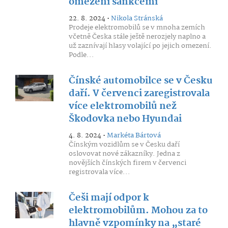
omezení sankcemi
22. 8. 2024 •
Nikola Stránská
Prodeje elektromobilů se v mnoha zemích
včetně Česka stále ještě nerozjely naplno a
už zaznívají hlasy volající po jejich omezení.
Podle...
Čínské automobilce se v Česku
daří. V červenci zaregistrovala
více elektromobilů než
Škodovka nebo Hyundai
4. 8. 2024 •
Markéta Bártová
Čínským vozidlům se v Česku daří
oslovovat nové zákazníky. Jedna z
novějších čínských firem v červenci
registrovala více...
Češi mají odpor k
elektromobilům. Mohou za to
hlavně vzpomínky na „staré