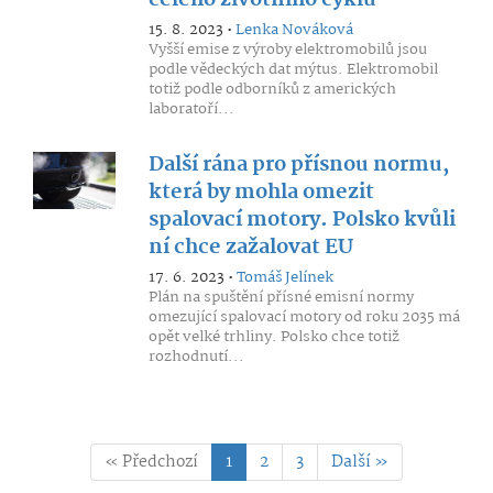
celého životního cyklu
15. 8. 2023 •
Lenka Nováková
Vyšší emise z výroby elektromobilů jsou
podle vědeckých dat mýtus. Elektromobil
totiž podle odborníků z amerických
laboratoří...
Další rána pro přísnou normu,
která by mohla omezit
spalovací motory. Polsko kvůli
ní chce zažalovat EU
17. 6. 2023 •
Tomáš Jelínek
Plán na spuštění přísné emisní normy
omezující spalovací motory od roku 2035 má
opět velké trhliny. Polsko chce totiž
rozhodnutí...
« Předchozí
1
2
3
Další »