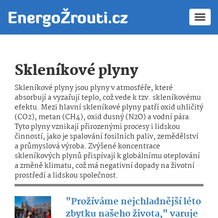
Toggl
navig
Skleníkové plyny
Skleníkové plyny jsou plyny v atmosféře, které
absorbují a vyzařují teplo, což vede k tzv. skleníkovému
efektu. Mezi hlavní skleníkové plyny patří oxid uhličitý
(CO2), metan (CH4), oxid dusný (N2O) a vodní pára.
Tyto plyny vznikají přirozenými procesy i lidskou
činností, jako je spalování fosilních paliv, zemědělství
a průmyslová výroba. Zvýšené koncentrace
skleníkových plynů přispívají k globálnímu oteplování
a změně klimatu, což má negativní dopady na životní
prostředí a lidskou společnost.
"Prožíváme nejchladnější léto
zbytku našeho života," varuje