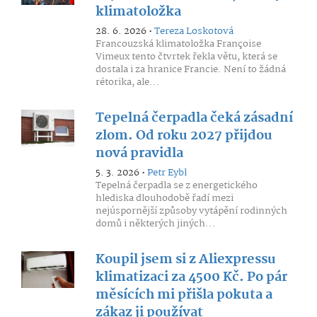
klimatoložka
28. 6. 2026 •
Tereza Loskotová
Francouzská klimatoložka Françoise
Vimeux tento čtvrtek řekla větu, která se
dostala i za hranice Francie. Není to žádná
rétorika, ale...
Tepelná čerpadla čeká zásadní
zlom. Od roku 2027 přijdou
nová pravidla
5. 3. 2026 •
Petr Eybl
Tepelná čerpadla se z energetického
hlediska dlouhodobě řadí mezi
nejúspornější způsoby vytápění rodinných
domů i některých jiných...
Koupil jsem si z Aliexpressu
klimatizaci za 4500 Kč. Po pár
měsících mi přišla pokuta a
zákaz ji používat