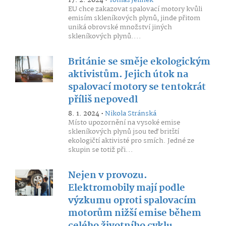
17. 2. 2024 •
Tomáš Jelínek
EU chce zakazovat spalovací motory kvůli
emisím skleníkových plynů, jinde přitom
uniká obrovské množství jiných
skleníkových plynů....
Británie se směje ekologickým
aktivistům. Jejich útok na
spalovací motory se tentokrát
příliš nepovedl
8. 1. 2024 •
Nikola Stránská
Místo upozornění na vysoké emise
skleníkových plynů jsou teď britští
ekologičtí aktivisté pro smích. Jedné ze
skupin se totiž při...
Nejen v provozu.
Elektromobily mají podle
výzkumu oproti spalovacím
motorům nižší emise během