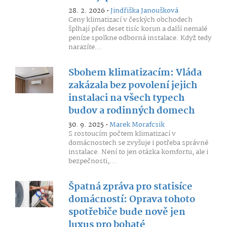
28. 2. 2026 •
Jindřiška Janoušková
Ceny klimatizací v českých obchodech
šplhají přes deset tisíc korun a další nemalé
peníze spolkne odborná instalace. Když tedy
narazíte...
Sbohem klimatizacím: Vláda
zakázala bez povolení jejich
instalaci na všech typech
budov a rodinných domech
30. 9. 2025 •
Marek Morafcsik
S rostoucím počtem klimatizací v
domácnostech se zvyšuje i potřeba správné
instalace. Není to jen otázka komfortu, ale i
bezpečnosti,...
Špatná zpráva pro statisíce
domácností: Oprava tohoto
spotřebiče bude nově jen
luxus pro bohaté