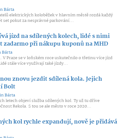
n Bárta
telů elektrických koloběžek v hlavním městě rozdá každý
ět set pokut za nesprávné parkování...
ývá jízd na sdílených kolech, lidé s nimi
t zadarmo při nákupu kuponů na MHD
 Bárta
. V Praze se v loňském roce uskutečnilo o třetinu více jízd
dé stále více využívají také jízdy...
čnou znovu jezdit sdílená kola. Jejich
í Bolt
in Bárta
ech letech objeví služba sdílených kol. Ty už tu dříve
čnost Rekola. S tou se ale město v roce 2020...
ných kol rychle expandují, nově je přidává