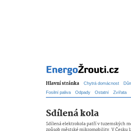
Hlavní stránka
Chytrá domácnost
Dům
Fosilní paliva
Odpady
Ostatní
Zvířata
Sdílená kola
Sdílená elektrokola patří v tuzemských mě
způsob městské mikromobility. V Česku lze