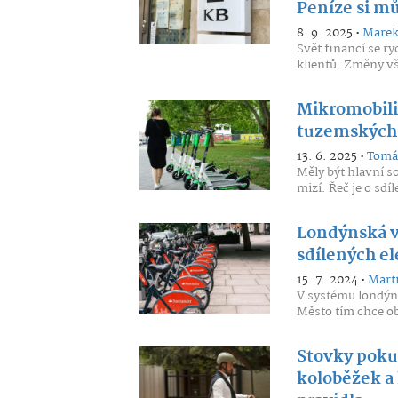
Peníze si mů
8. 9. 2025 •
Marek
Svět financí se r
klientů. Změny vš
Mikromobili
tuzemských,
13. 6. 2025 •
Tomáš
Měly být hlavní s
mizí. Řeč je o sdí
Londýnská v
sdílených el
15. 7. 2024 •
Marti
V systému londýns
Město tím chce oby
Stovky poku
koloběžek a 