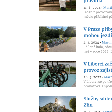
pravidla
11. 6. 2024 •
Marti
Jeden z provozova
měsíc přibližně p
V Praze přib
mohou jezdi
4. 1. 2024 •
Martin
Sdílená kola jedou
než v roce 2022. Li
V Liberci za
provoz zajist
26. 5. 2022 •
Mart
V Liberci se po tř
provozovala spole
Služby sdíle
Zlín