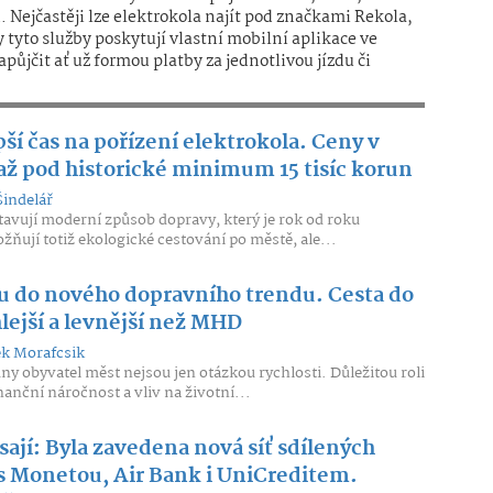
 Nejčastěji lze elektrokola najít pod značkami Rekola,
tyto služby poskytují vlastní mobilní aplikace ve
půjčit ať už formou platby za jednotlivou jízdu či
pší čas na pořízení elektrokola. Ceny v
až pod historické minimum 15 tisíc korun
Šindelář
tavují moderní způsob dopravy, který je rok od roku
žňují totiž ekologické cestování po městě, ale...
ou do nového dopravního trendu. Cesta do
hlejší a levnější než MHD
k Morafcsik
y obyvatel měst nejsou jen otázkou rychlosti. Důležitou roli
inanční náročnost a vliv na životní...
ásají: Byla zavedena nová síť sdílených
 Monetou, Air Bank i UniCreditem.