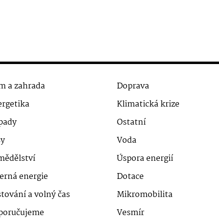
m a zahrada
Doprava
rgetika
Klimatická krize
pady
Ostatní
sy
Voda
mědělství
Úspora energií
erná energie
Dotace
tování a volný čas
Mikromobilita
poručujeme
Vesmír