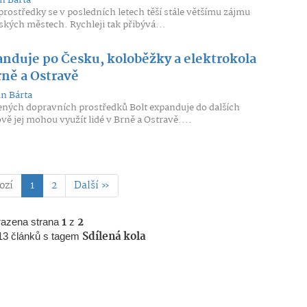
n Bárta
prostředky se v posledních letech těší stále většímu zájmu
ských městech. Rychleji tak přibývá...
anduje po Česku, koloběžky a elektrokola
rně a Ostravě
n Bárta
ených dopravních prostředků Bolt expanduje do dalších
ě jej mohou využít lidé v Brně a Ostravě....
ozí
1
2
Další »
razena strana
1
z
2
13 článků s tagem
Sdílená kola