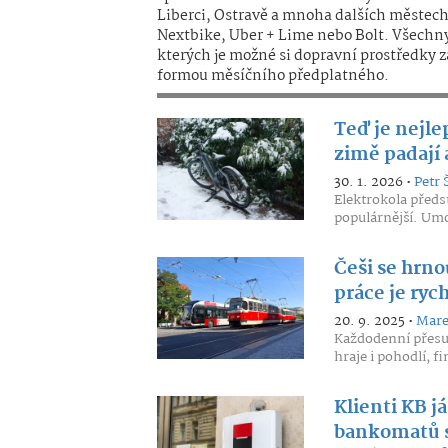
Liberci, Ostravě a mnoha dalších městech.
Nextbike, Uber + Lime nebo Bolt. Všechny 
kterých je možné si dopravní prostředky za
formou měsíčního předplatného.
Teď je nejle
zimě padají 
30. 1. 2026 •
Petr 
Elektrokola předs
populárnější. Umo
Češi se hrn
práce je ryc
20. 9. 2025 •
Mare
Každodenní přesun
hraje i pohodlí, f
Klienti KB j
bankomatů s