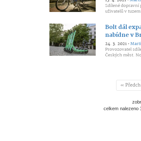
15. 4. 2021 •
Marti
Sdílené dopravní 
uživatelů v tuzem
Bolt dál exp
nabídne v B
24. 3. 2021 •
Marti
Provozovatel sdíl
Českých měst. Nov
« Předch
zob
celkem nalezeno 