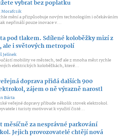
žete vybrat bez poplatku
 Morafcsik
ychle mění a přizpůsobuje novým technologiím i očekáváním
ak nepřináší pouze inovace v...
ta pod tlakem. Sdílené koloběžky mizí z
 ale i světových metropolí
 Jelínek
oučástí mobility ve městech, teď ale z mnoha měst rychle
lených elektrických koloběžkách, které...
eřejná doprava přidá dalších 900
ektrokol, zájem o ně výrazně narostl
n Bárta
ké veřejné dopravy přibude několik stovek elektrokol.
vatele i turisty motivovat k využití čisté...
t měsíčně za nesprávné parkování
kol. Jejich provozovatelé chtějí nová