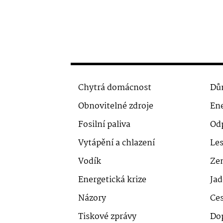
Chytrá domácnost
Dů
Obnovitelné zdroje
Ene
Fosilní paliva
Od
Vytápění a chlazení
Le
Vodík
Ze
Energetická krize
Jad
Názory
Ces
Tiskové zprávy
Do