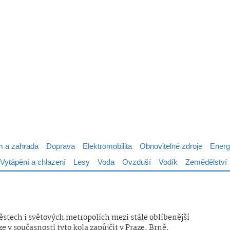
 a zahrada
Doprava
Elektromobilita
Obnovitelné zdroje
Energ
Vytápění a chlazení
Lesy
Voda
Ovzduší
Vodík
Zemědělství
stech i světových metropolích mezi stále oblíbenější
 v současnosti tyto kola zapůjčit v Praze, Brně,