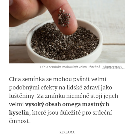
I chia semínka mohou být velmi užitečná. ,
Shutterstock...
Chia semínka se mohou pyšnit velmi
podobnými efekty na lidské zdraví jako
luštěniny. Za zmínku nicméně stojí jejich
velmi
vysoký obsah omega mastných
kyselin
, které jsou důležité pro srdeční
činnost.