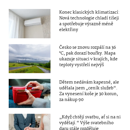
Konec klasických klimatizací:
Nová technologie chladí tišeji
a spotřebuje výrazně méně
elektřiny
Česko se znovu rozpálí na 36
°C, pak dorazí bouřky. Mapa
ukazuje situaci v krajích, kde
teploty vystřelí nejvýš
Dětem nedávám kapesné, ale
udělala jsem „ceník služeb“.
Za vynesení koše je 30 korun,
za nákup 90
„Když chtějí svatbu, ať si na ni
vydělají.“ Výše svatebního
daru stále rozděluje