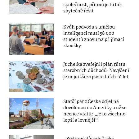
společnost, přitom je to tak
zbytečné řešit
Kvůli podvodu s umělou
inteligencí musí 58 000
studentů znovu na přijímací
zkoušky
Juchelka zveřejnil plán růstu
starobních důchodů: Navýšení
je nejnižší za posledních 10 let
Starší pár z Česka odjel na
dovolenou do Ameriky a už se
nechce vrátit: „Je to všechno
lepší a levnější“