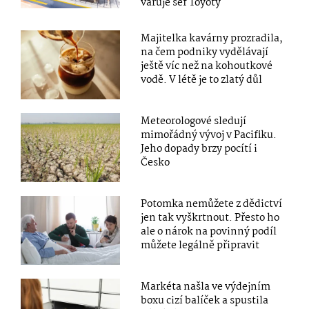
varuje šéf Toyoty
Majitelka kavárny prozradila,
na čem podniky vydělávají
ještě víc než na kohoutkové
vodě. V létě je to zlatý důl
Meteorologové sledují
mimořádný vývoj v Pacifiku.
Jeho dopady brzy pocítí i
Česko
Potomka nemůžete z dědictví
jen tak vyškrtnout. Přesto ho
ale o nárok na povinný podíl
můžete legálně připravit
Markéta našla ve výdejním
boxu cizí balíček a spustila