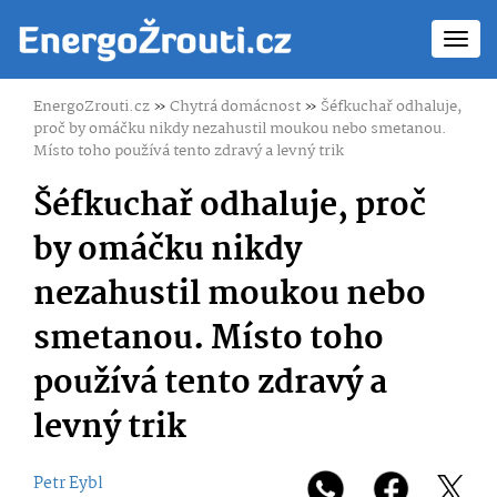
Toggl
navig
EnergoZrouti.cz
»
Chytrá domácnost
»
Šéfkuchař odhaluje,
proč by omáčku nikdy nezahustil moukou nebo smetanou.
Místo toho používá tento zdravý a levný trik
Šéfkuchař odhaluje, proč
by omáčku nikdy
nezahustil moukou nebo
smetanou. Místo toho
používá tento zdravý a
levný trik
Petr Eybl