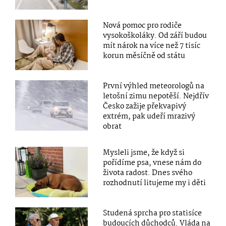
Nová pomoc pro rodiče
vysokoškoláky. Od září budou
mít nárok na více než 7 tisíc
korun měsíčně od státu
První výhled meteorologů na
letošní zimu nepotěší. Nejdřív
Česko zažije překvapivý
extrém, pak udeří mrazivý
obrat
Mysleli jsme, že když si
pořídíme psa, vnese nám do
života radost. Dnes svého
rozhodnutí litujeme my i děti
Studená sprcha pro statisíce
budoucích důchodců. Vláda na