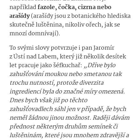
například
fazole, čočka, cizrna nebo
arašídy
(arašídy jsou z botanického hlediska
skutečně luštěnina, nikoliv ořech, jak se
mnozí domnívají).
To svými slovy potvrzuje i pan Jaromír
z Ústí nad Labem, který již několik desítek
let pracuje jako šéfkuchař:
„Dříve bylo
zahušťování moukou nebo smetanou tak
trochu nutností, protože diverzita
ingrediencí byla do značné míry omezená.
Dnes bych však již po těchto
zahušťovadlech sáhl jen v případě, že bych
neměl žádnou jinou možnost. Raději dávám
přednost některým druhům semínek či
luštěninám, které jsou mnohem zdravější a