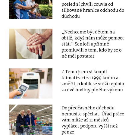
poslední chvíli couvla od
slibované hranice odchodu do
důchodu
„Nechceme být dětem na
obtíž, když nám může pomoct
stát.“ Senioři upřímně
promluvili o tom, kdo by se o
ně měl postarat
Z Temu jsem si koupil
klimatizaci za 1999 korun a
změřil, o kolik se sníží teplota
za dvě hodiny plného výkonu
Do předčasného důchodu
nemusíte spěchat. Úřad práce
vám může až 11 měsíců
vyplácet podporu vyšší než
penze