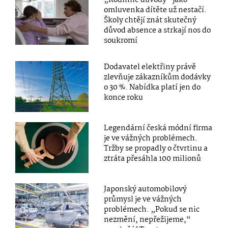
„Rodinné důvody“ jako
omluvenka dítěte už nestačí.
Školy chtějí znát skutečný
důvod absence a strkají nos do
soukromí
Dodavatel elektřiny právě
zlevňuje zákazníkům dodávky
o 30 %. Nabídka platí jen do
konce roku
Legendární česká módní firma
je ve vážných problémech.
Tržby se propadly o čtvrtinu a
ztráta přesáhla 100 milionů
Japonský automobilový
průmysl je ve vážných
problémech. „Pokud se nic
nezmění, nepřežijeme,“