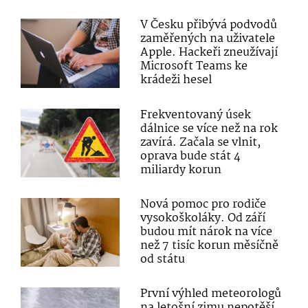
V Česku přibývá podvodů
zaměřených na uživatele
Apple. Hackeři zneužívají
Microsoft Teams ke
krádeži hesel
Frekventovaný úsek
dálnice se více než na rok
zavírá. Začala se vlnit,
oprava bude stát 4
miliardy korun
Nová pomoc pro rodiče
vysokoškoláky. Od září
budou mít nárok na více
než 7 tisíc korun měsíčně
od státu
První výhled meteorologů
na letošní zimu nepotěší.