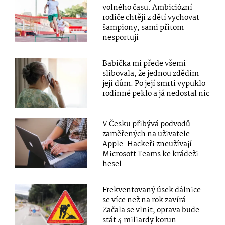
volného času. Ambiciózní
rodiče chtějí z dětí vychovat
šampiony, sami přitom
nesportují
Babička mi přede všemi
slibovala, že jednou zdědím
její dům. Po její smrti vypuklo
rodinné peklo a já nedostal nic
V Česku přibývá podvodů
zaměřených na uživatele
Apple. Hackeři zneužívají
Microsoft Teams ke krádeži
hesel
Frekventovaný úsek dálnice
se více než na rok zavírá.
Začala se vlnit, oprava bude
stát 4 miliardy korun