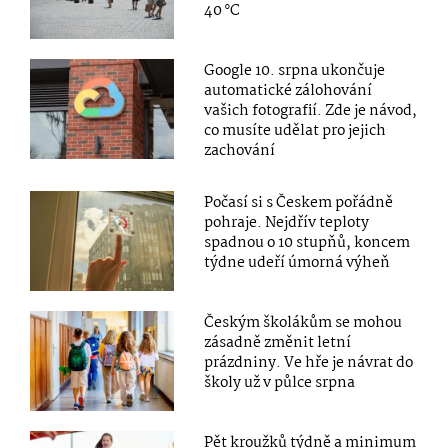
40 °C
Google 10. srpna ukončuje
automatické zálohování
vašich fotografií. Zde je návod,
co musíte udělat pro jejich
zachování
Počasí si s Českem pořádně
pohraje. Nejdřív teploty
spadnou o 10 stupňů, koncem
týdne udeří úmorná výheň
Českým školákům se mohou
zásadně změnit letní
prázdniny. Ve hře je návrat do
školy už v půlce srpna
Pět kroužků týdně a minimum