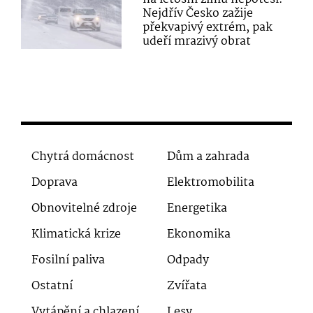
Nejdřív Česko zažije
překvapivý extrém, pak
udeří mrazivý obrat
Chytrá domácnost
Dům a zahrada
Doprava
Elektromobilita
Obnovitelné zdroje
Energetika
Klimatická krize
Ekonomika
Fosilní paliva
Odpady
Ostatní
Zvířata
Vytápění a chlazení
Lesy