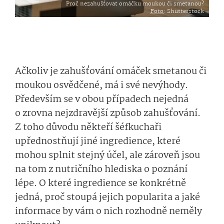
Proč nezahušťovat omáčku moukou či smetanou?
Foto
: Shutterstock
Ačkoliv je zahušťování omáček smetanou či
moukou osvědčené, má i své nevýhody.
Především se v obou případech nejedná
o zrovna nejzdravější způsob zahušťování.
Z toho důvodu někteří šéfkuchaři
upřednostňují jiné ingredience, které
mohou splnit stejný účel, ale zároveň jsou
na tom z nutričního hlediska o poznání
lépe. O které ingredience se konkrétně
jedná, proč stoupá jejich popularita a jaké
informace by vám o nich rozhodně neměly