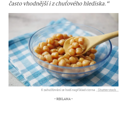
často vhodnější i z chuťového hlediska.“
K zahušťování se hodí například cizrna. ,
Shutterstock...