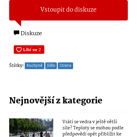
Vstoupit do diskuze
Diskuze
Štítky:
Kuchyně
Jídlo
Strava
Nejnovější z kategorie
Vrátí se vedra v ještě větší
síle? Teploty se mohou podle
předpovědí opět přiblížit ke