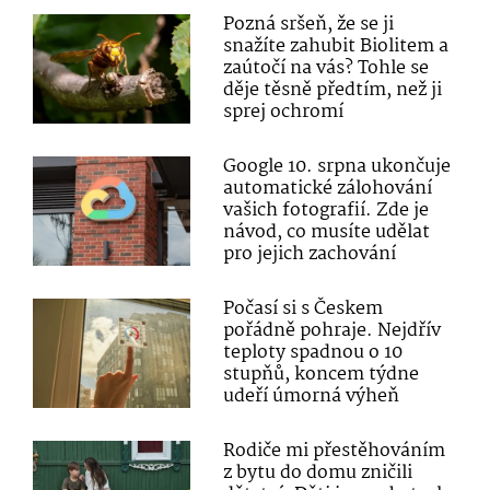
Pozná sršeň, že se ji
snažíte zahubit Biolitem a
zaútočí na vás? Tohle se
děje těsně předtím, než ji
sprej ochromí
Google 10. srpna ukončuje
automatické zálohování
vašich fotografií. Zde je
návod, co musíte udělat
pro jejich zachování
Počasí si s Českem
pořádně pohraje. Nejdřív
teploty spadnou o 10
stupňů, koncem týdne
udeří úmorná výheň
Rodiče mi přestěhováním
z bytu do domu zničili