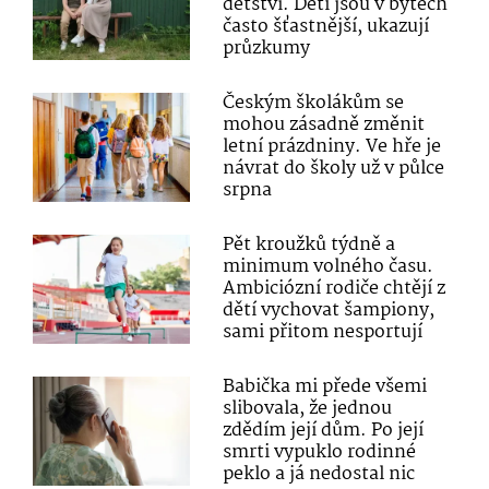
dětství. Děti jsou v bytech
často šťastnější, ukazují
průzkumy
Českým školákům se
mohou zásadně změnit
letní prázdniny. Ve hře je
návrat do školy už v půlce
srpna
Pět kroužků týdně a
minimum volného času.
Ambiciózní rodiče chtějí z
dětí vychovat šampiony,
sami přitom nesportují
Babička mi přede všemi
slibovala, že jednou
zdědím její dům. Po její
smrti vypuklo rodinné
peklo a já nedostal nic