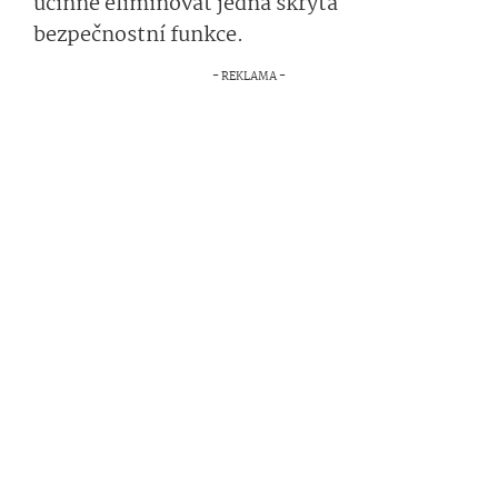
účinně eliminovat jedna skrytá
bezpečnostní funkce.