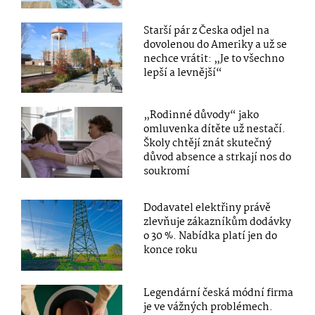
Starší pár z Česka odjel na
dovolenou do Ameriky a už se
nechce vrátit: „Je to všechno
lepší a levnější“
„Rodinné důvody“ jako
omluvenka dítěte už nestačí.
Školy chtějí znát skutečný
důvod absence a strkají nos do
soukromí
Dodavatel elektřiny právě
zlevňuje zákazníkům dodávky
o 30 %. Nabídka platí jen do
konce roku
Legendární česká módní firma
je ve vážných problémech.