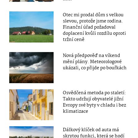
Otec mi prodal dům s velkou
slevou, protože jsme rodina.
Finanční úřad požadoval
doplacení kvůli rozdílu oproti
tržní ceně
Nová předpověď na víkend
mění plány. Meteorologové
ukázali, co přijde po bouřkách
Osvědčená metoda po staletí:
Takto udržují obyvatelé jižní
Evropy své byty v chladu i bez
klimatizace
Dálkový klíček od auta má
skrytou funkci, která se hodí