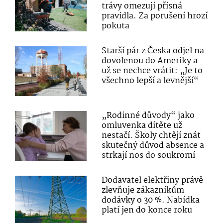
trávy omezují přísná
pravidla. Za porušení hrozí
pokuta
Starší pár z Česka odjel na
dovolenou do Ameriky a
už se nechce vrátit: „Je to
všechno lepší a levnější“
„Rodinné důvody“ jako
omluvenka dítěte už
nestačí. Školy chtějí znát
skutečný důvod absence a
strkají nos do soukromí
Dodavatel elektřiny právě
zlevňuje zákazníkům
dodávky o 30 %. Nabídka
platí jen do konce roku