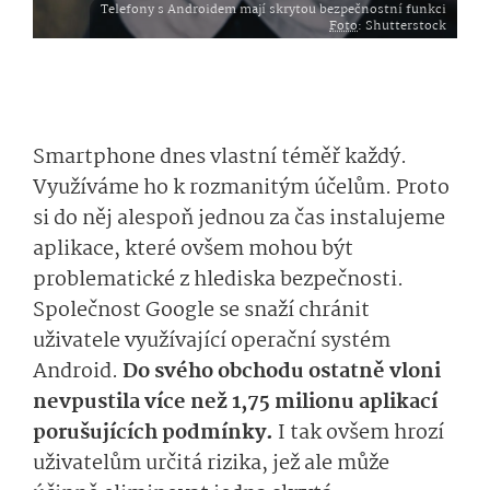
Telefony s Androidem mají skrytou bezpečnostní funkci
Foto
: Shutterstock
Smartphone dnes vlastní téměř každý.
Využíváme ho k rozmanitým účelům. Proto
si do něj alespoň jednou za čas instalujeme
aplikace, které ovšem mohou být
problematické z hlediska bezpečnosti.
Společnost Google se snaží chránit
uživatele využívající operační systém
Android.
Do svého obchodu ostatně vloni
nevpustila více než 1,75 milionu aplikací
porušujících podmínky.
I tak ovšem hrozí
uživatelům určitá rizika, jež ale může