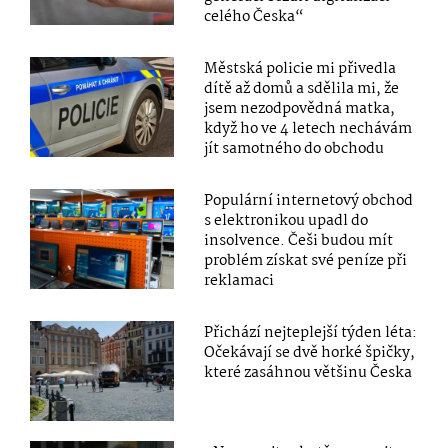
celého Česka“
Městská policie mi přivedla
dítě až domů a sdělila mi, že
jsem nezodpovědná matka,
když ho ve 4 letech nechávám
jít samotného do obchodu
Populární internetový obchod
s elektronikou upadl do
insolvence. Češi budou mít
problém získat své peníze při
reklamaci
Přichází nejteplejší týden léta:
Očekávají se dvě horké špičky,
které zasáhnou většinu Česka