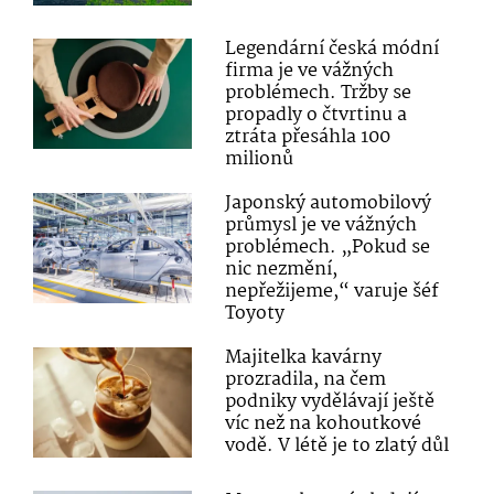
Legendární česká módní
firma je ve vážných
problémech. Tržby se
propadly o čtvrtinu a
ztráta přesáhla 100
milionů
Japonský automobilový
průmysl je ve vážných
problémech. „Pokud se
nic nezmění,
nepřežijeme,“ varuje šéf
Toyoty
Majitelka kavárny
prozradila, na čem
podniky vydělávají ještě
víc než na kohoutkové
vodě. V létě je to zlatý důl