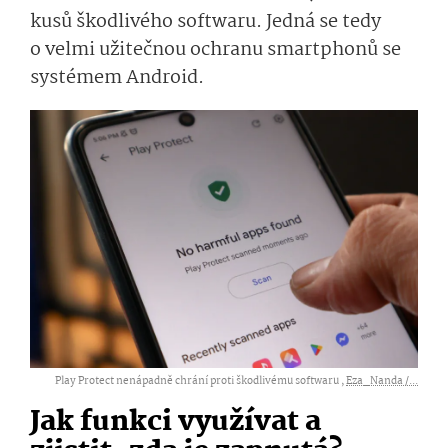
kusů škodlivého softwaru. Jedná se tedy
o velmi užitečnou ochranu smartphonů se
systémem Android.
Play Protect nenápadně chrání proti škodlivému softwaru ,
Eza_Nanda /...
Jak funkci využívat a