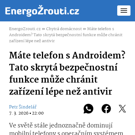
Toggl
navig
EnergoZrouti.cz
»
Chytrá domácnost
»
Máte telefon s
Androidem? Tato skrytá bezpečnostní funkce může chránit
zařízení lépe než antivir
Máte telefon s Androidem?
Tato skrytá bezpečnostní
funkce může chránit
zařízení lépe než antivir
Petr Šindelář
7. 3. 2026 ▪ 22:00
Ve světě stále jednoznačně dominují
mobilní telefony s operačním systémem