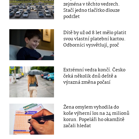
zejména v těchto vedrech.
Stačí jedno tlačítko dlouze
podržet
Dítě by už od 8 let mělo platit
svou vlastní platební kartou.
Odborníci vysvětlují, proč
Extrémní vedra končí. Česko
čeká několik dnů deště a
výrazná změna počasí
Žena omylem vyhodila do
koše výherní los na 24 milionů
korun. Popeláři ho okamžitě
začali hledat