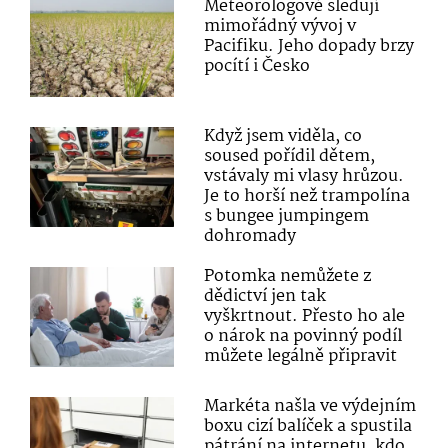
Meteorologové sledují
mimořádný vývoj v
Pacifiku. Jeho dopady brzy
pocítí i Česko
Když jsem viděla, co
soused pořídil dětem,
vstávaly mi vlasy hrůzou.
Je to horší než trampolína
s bungee jumpingem
dohromady
Potomka nemůžete z
dědictví jen tak
vyškrtnout. Přesto ho ale
o nárok na povinný podíl
můžete legálně připravit
Markéta našla ve výdejním
boxu cizí balíček a spustila
pátrání na internetu, kdo