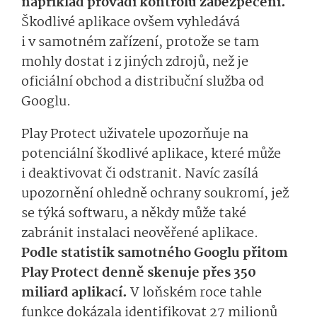
například provádí kontrolu zabezpečení.
Škodlivé aplikace ovšem vyhledává
i v samotném zařízení, protože se tam
mohly dostat i z jiných zdrojů, než je
oficiální obchod a distribuční služba od
Googlu.
Play Protect uživatele upozorňuje na
potenciální škodlivé aplikace, které může
i deaktivovat či odstranit. Navíc
zasílá
upozornění ohledně
ochrany soukromí, jež
se týká softwaru, a někdy může také
zabránit instalaci neověřené aplikace.
Podle statistik samotného Googlu přitom
Play Protect denně skenuje přes 350
miliard aplikací.
V loňském roce tahle
funkce dokázala identifikovat 27 milionů