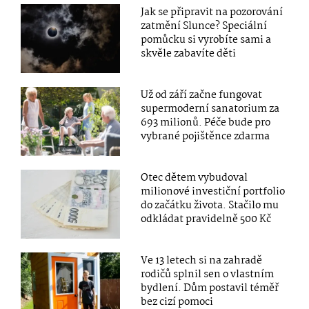
Jak se připravit na pozorování
zatmění Slunce? Speciální
pomůcku si vyrobíte sami a
skvěle zabavíte děti
Už od září začne fungovat
supermoderní sanatorium za
693 milionů. Péče bude pro
vybrané pojištěnce zdarma
Otec dětem vybudoval
milionové investiční portfolio
do začátku života. Stačilo mu
odkládat pravidelně 500 Kč
Ve 13 letech si na zahradě
rodičů splnil sen o vlastním
bydlení. Dům postavil téměř
bez cizí pomoci