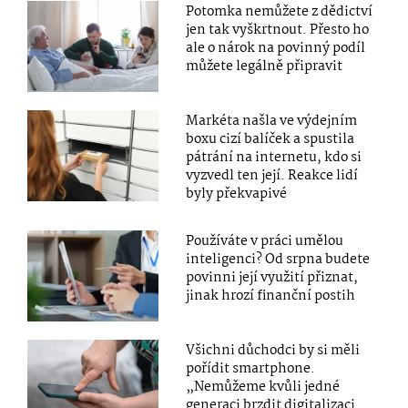
Potomka nemůžete z dědictví
jen tak vyškrtnout. Přesto ho
ale o nárok na povinný podíl
můžete legálně připravit
Markéta našla ve výdejním
boxu cizí balíček a spustila
pátrání na internetu, kdo si
vyzvedl ten její. Reakce lidí
byly překvapivé
Používáte v práci umělou
inteligenci? Od srpna budete
povinni její využití přiznat,
jinak hrozí finanční postih
Všichni důchodci by si měli
pořídit smartphone.
„Nemůžeme kvůli jedné
generaci brzdit digitalizaci