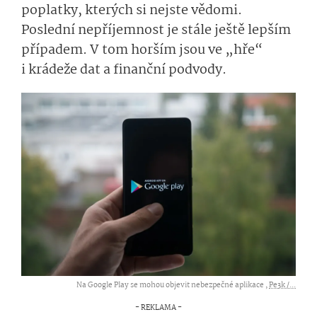
poplatky, kterých si nejste vědomi.
Poslední nepříjemnost je stále ještě lepším
případem. V tom horším jsou ve „hře“
i krádeže dat a finanční podvody.
Na Google Play se mohou objevit nebezpečné aplikace ,
Pe3k /...