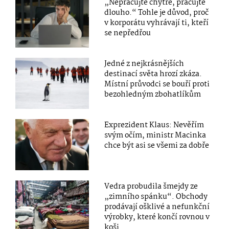
„Nepracujte chytře, pracujte
dlouho.“ Tohle je důvod, proč
v korporátu vyhrávají ti, kteří
se nepředřou
Jedné z nejkrásnějších
destinací světa hrozí zkáza.
Místní průvodci se bouří proti
bezohledným zbohatlíkům
Exprezident Klaus: Nevěřím
svým očím, ministr Macinka
chce být asi se všemi za dobře
Vedra probudila šmejdy ze
„zimního spánku“. Obchody
prodávají ošklivé a nefunkční
výrobky, které končí rovnou v
koši