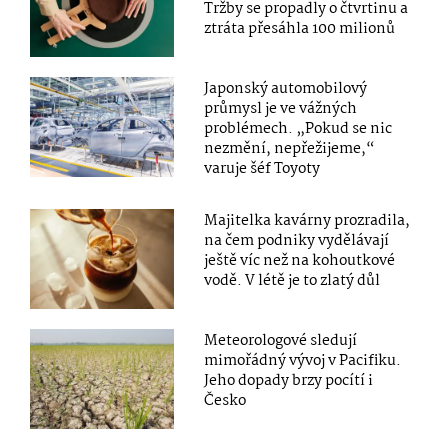
Tržby se propadly o čtvrtinu a
ztráta přesáhla 100 milionů
Japonský automobilový
průmysl je ve vážných
problémech. „Pokud se nic
nezmění, nepřežijeme,“
varuje šéf Toyoty
Majitelka kavárny prozradila,
na čem podniky vydělávají
ještě víc než na kohoutkové
vodě. V létě je to zlatý důl
Meteorologové sledují
mimořádný vývoj v Pacifiku.
Jeho dopady brzy pocítí i
Česko