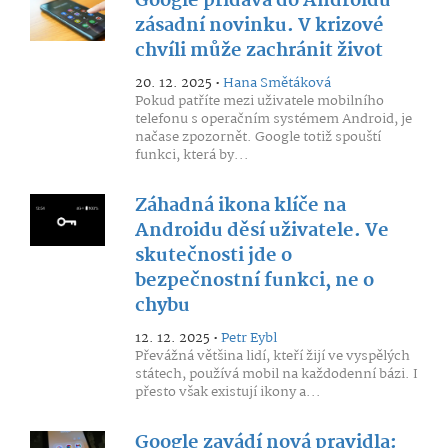
Google přidává do Androidu
zásadní novinku. V krizové
chvíli může zachránit život
20. 12. 2025 •
Hana Smětáková
Pokud patříte mezi uživatele mobilního
telefonu s operačním systémem Android, je
načase zpozornět. Google totiž spouští
funkci, která by...
Záhadná ikona klíče na
Androidu děsí uživatele. Ve
skutečnosti jde o
bezpečnostní funkci, ne o
chybu
12. 12. 2025 •
Petr Eybl
Převážná většina lidí, kteří žijí ve vyspělých
státech, používá mobil na každodenní bázi. I
přesto však existují ikony a...
Google zavádí nová pravidla: