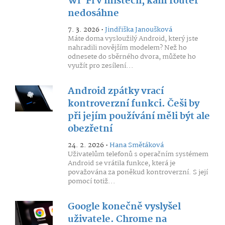
Wi-Fi v místech, kam router
nedosáhne
7. 3. 2026 •
Jindřiška Janoušková
Máte doma vysloužilý Android, který jste
nahradili novějším modelem? Než ho
odnesete do sběrného dvora, můžete ho
využít pro zesílení...
Android zpátky vrací
kontroverzní funkci. Češi by
při jejím používání měli být ale
obezřetní
24. 2. 2026 •
Hana Smětáková
Uživatelům telefonů s operačním systémem
Android se vrátila funkce, která je
považována za poněkud kontroverzní. S její
pomocí totiž...
Google konečně vyslyšel
uživatele. Chrome na