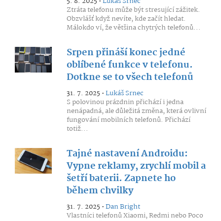
5. 8. 2025 •
Lukáš Srnec
Ztráta telefonu může být stresující zážitek.
Obzvlášť když nevíte, kde začít hledat.
Málokdo ví, že většina chytrých telefonů...
Srpen přináší konec jedné
oblíbené funkce v telefonu.
Dotkne se to všech telefonů
31. 7. 2025 •
Lukáš Srnec
S polovinou prázdnin přichází i jedna
nenápadná, ale důležitá změna, která ovlivní
fungování mobilních telefonů. Přichází
totiž...
Tajné nastavení Androidu:
Vypne reklamy, zrychlí mobil a
šetří baterii. Zapnete ho
během chvilky
31. 7. 2025 •
Dan Bright
Vlastníci telefonů Xiaomi, Redmi nebo Poco