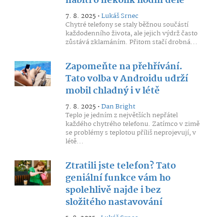
nabití o několik hodin déle
7. 8. 2025 •
Lukáš Srnec
Chytré telefony se staly běžnou součástí
každodenního života, ale jejich výdrž často
zůstává zklamáním. Přitom stačí drobná...
Zapomeňte na přehřívání.
Tato volba v Androidu udrží
mobil chladný i v létě
7. 8. 2025 •
Dan Bright
Teplo je jedním z největších nepřátel
každého chytrého telefonu. Zatímco v zimě
se problémy s teplotou příliš neprojevují, v
létě...
Ztratili jste telefon? Tato
geniální funkce vám ho
spolehlivě najde i bez
složitého nastavování