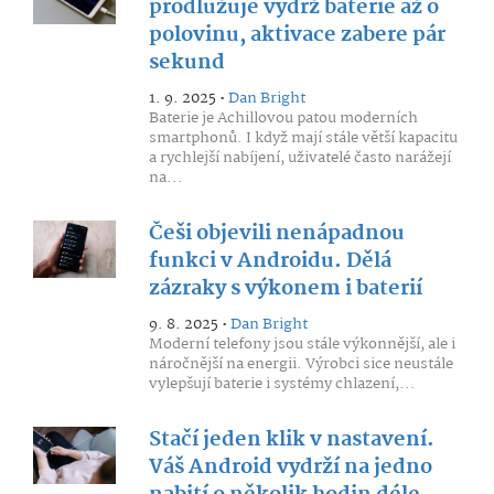
prodlužuje výdrž baterie až o
polovinu, aktivace zabere pár
sekund
1. 9. 2025 •
Dan Bright
Baterie je Achillovou patou moderních
smartphonů. I když mají stále větší kapacitu
a rychlejší nabíjení, uživatelé často narážejí
na...
Češi objevili nenápadnou
funkci v Androidu. Dělá
zázraky s výkonem i baterií
9. 8. 2025 •
Dan Bright
Moderní telefony jsou stále výkonnější, ale i
náročnější na energii. Výrobci sice neustále
vylepšují baterie i systémy chlazení,...
Stačí jeden klik v nastavení.
Váš Android vydrží na jedno