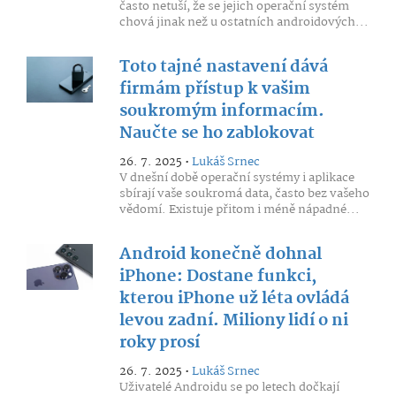
často netuší, že se jejich operační systém
chová jinak než u ostatních androidových...
Toto tajné nastavení dává
firmám přístup k vašim
soukromým informacím.
Naučte se ho zablokovat
26. 7. 2025 •
Lukáš Srnec
V dnešní době operační systémy i aplikace
sbírají vaše soukromá data, často bez vašeho
vědomí. Existuje přitom i méně nápadné...
Android konečně dohnal
iPhone: Dostane funkci,
kterou iPhone už léta ovládá
levou zadní. Miliony lidí o ni
roky prosí
26. 7. 2025 •
Lukáš Srnec
Uživatelé Androidu se po letech dočkají