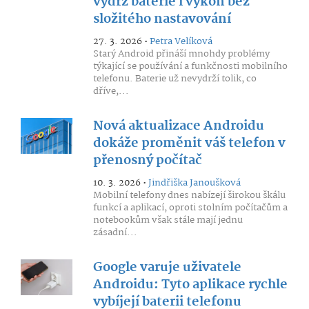
výdrž baterie i výkon bez
složitého nastavování
27. 3. 2026 •
Petra Velíková
Starý Android přináší mnohdy problémy
týkající se používání a funkčnosti mobilního
telefonu. Baterie už nevydrží tolik, co
dříve,...
Nová aktualizace Androidu
dokáže proměnit váš telefon v
přenosný počítač
10. 3. 2026 •
Jindřiška Janoušková
Mobilní telefony dnes nabízejí širokou škálu
funkcí a aplikací, oproti stolním počítačům a
notebookům však stále mají jednu
zásadní...
Google varuje uživatele
Androidu: Tyto aplikace rychle
vybíjejí baterii telefonu