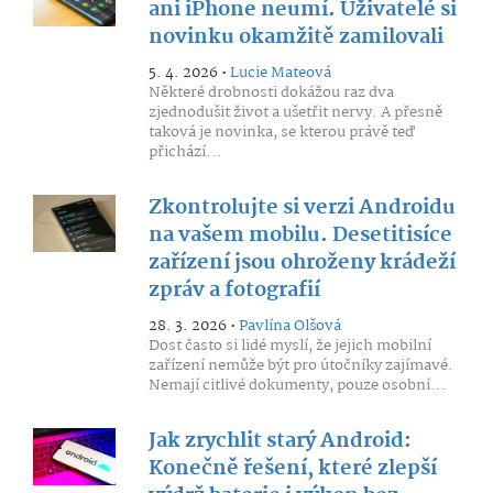
ani iPhone neumí. Uživatelé si
novinku okamžitě zamilovali
5. 4. 2026 •
Lucie Mateová
Některé drobnosti dokážou raz dva
zjednodušit život a ušetřit nervy. A přesně
taková je novinka, se kterou právě teď
přichází...
Zkontrolujte si verzi Androidu
na vašem mobilu. Desetitisíce
zařízení jsou ohroženy krádeží
zpráv a fotografií
28. 3. 2026 •
Pavlína Olšová
Dost často si lidé myslí, že jejich mobilní
zařízení nemůže být pro útočníky zajímavé.
Nemají citlivé dokumenty, pouze osobní...
Jak zrychlit starý Android:
Konečně řešení, které zlepší