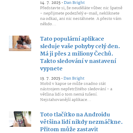
14. 7. 2025 •
Dan Bright
Představte si, že neuděláte vůbec nic špatně
- nepřijmete podezřelý e-mail, nekliknete
na odkaz, ani nic nestáhnete. A přesto vám
někdo...
Tato populární aplikace
sleduje vaše pohyby celý den.
Má ji přes 2 miliony Čechů.
Takto sledování v nastavení
vypnete
13. 7. 2025 •
Dan Bright
Mobil v kapse se může snadno stát
nástrojem nepřetržitého sledování - a
většina lidí o tom nemá tušení.
Nejstahovanější aplikace...
Toto tlačítko na Androidu
většina lidí nikdy nezmáčkne.
Přitom může zastavit