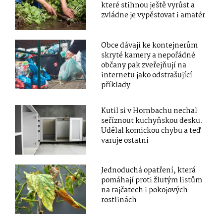
které stihnou ještě vyrůst a
zvládne je vypěstovat i amatér
Obce dávají ke kontejnerům
skryté kamery a nepořádné
občany pak zveřejňují na
internetu jako odstrašující
příklady
Kutil si v Hornbachu nechal
seříznout kuchyňskou desku.
Udělal komickou chybu a teď
varuje ostatní
Jednoduchá opatření, která
pomáhají proti žlutým listům
na rajčatech i pokojových
rostlinách