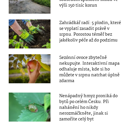
výši 150 tisíc korun
Zahrádkář radí: 5 plodin, které
se vyplatí zasadit právě v
srpnu. Porostou téměř bez
jakékoliv péče až do podzimu
Sezónní ovoce zbytečně
nekupujte. Interaktivní mapa
odhaluje místa, kde si ho
můžete v srpnu natrhat úplně
zdarma
Nenápadný hmyz proniká do
bytů po celém Česku. Při
nahánění ho nikdy
nerozmáčkněte, jinak si
zamoříte celý byt