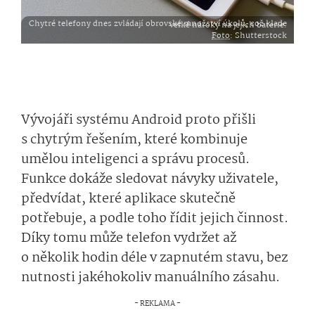
Chytré telefony dnes zvládají obrovské množství úkolů, což klade velké nároky na jejich baterie.
Foto
: Shutterstock
Vývojáři systému Android proto přišli
s chytrým řešením, které kombinuje
umělou inteligenci a správu procesů.
Funkce dokáže sledovat návyky uživatele,
předvídat, které aplikace skutečně
potřebuje, a podle toho řídit jejich činnost.
Díky tomu může telefon vydržet až
o několik hodin déle v zapnutém stavu, bez
nutnosti jakéhokoliv manuálního zásahu.