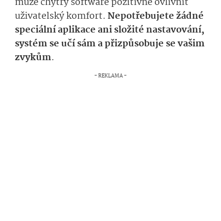
může chytrý software pozitivně ovlivnit
uživatelský komfort.
Nepotřebujete žádné
speciální aplikace ani složité nastavování,
systém se učí sám a přizpůsobuje se vašim
zvykům
.