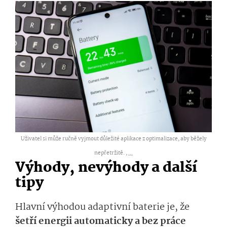
Uživatel si může ručně vyjmout důležité aplikace z optimalizace, aby běžely
nepřetržitě. ,
...
Výhody, nevýhody a další
tipy
Hlavní výhodou adaptivní baterie je, že
šetří energii automaticky a bez práce