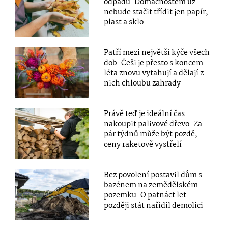
odpadu: Domácnostem už
nebude stačit třídit jen papír,
plast a sklo
Patří mezi největší kýče všech
dob. Češi je přesto s koncem
léta znovu vytahují a dělají z
nich chloubu zahrady
Právě teď je ideální čas
nakoupit palivové dřevo. Za
pár týdnů může být pozdě,
ceny raketově vystřelí
Bez povolení postavil dům s
bazénem na zemědělském
pozemku. O patnáct let
později stát nařídil demolici