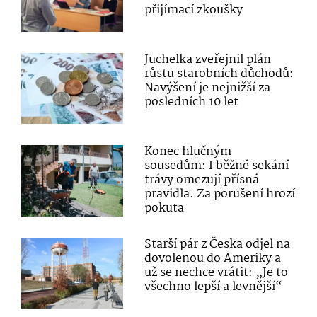
přijímací zkoušky
Juchelka zveřejnil plán
růstu starobních důchodů:
Navýšení je nejnižší za
posledních 10 let
Konec hlučným
sousedům: I běžné sekání
trávy omezují přísná
pravidla. Za porušení hrozí
pokuta
Starší pár z Česka odjel na
dovolenou do Ameriky a
už se nechce vrátit: „Je to
všechno lepší a levnější“