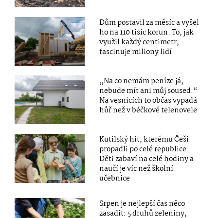
Dům postavil za měsíc a vyšel
ho na 110 tisíc korun. To, jak
využil každý centimetr,
fascinuje miliony lidí
„Na co nemám peníze já,
nebude mít ani můj soused.“
Na vesnicích to občas vypadá
hůř než v béčkové telenovele
Kutilský hit, kterému Češi
propadli po celé republice.
Děti zabaví na celé hodiny a
naučí je víc než školní
učebnice
Srpen je nejlepší čas něco
zasadit: 5 druhů zeleniny,