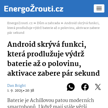
Toggl
navig
EnergoZrouti.cz
»
Dům a zahrada
»
Android skrývá funkci,
která prodlužuje výdrž baterie až o polovinu, aktivace zabere
pár sekund
Android skrývá funkci,
která prodlužuje výdrž
baterie až o polovinu,
aktivace zabere pár sekund
Dan Bright
1. 9. 2025 ▪ 20:38
Baterie je Achillovou patou moderních
smartphonů. I když mají stále větší