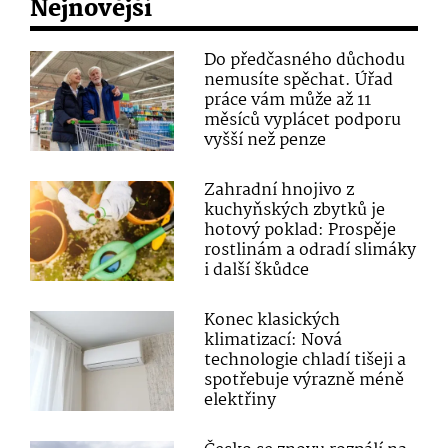
Nejnovější
Do předčasného důchodu
nemusíte spěchat. Úřad
práce vám může až 11
měsíců vyplácet podporu
vyšší než penze
Zahradní hnojivo z
kuchyňských zbytků je
hotový poklad: Prospěje
rostlinám a odradí slimáky
i další škůdce
Konec klasických
klimatizací: Nová
technologie chladí tišeji a
spotřebuje výrazně méně
elektřiny