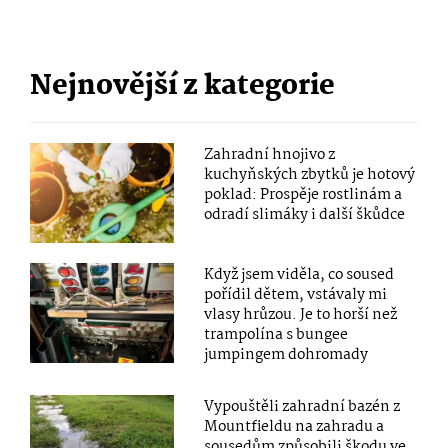
Nejnovější z kategorie
Zahradní hnojivo z
kuchyňských zbytků je hotový
poklad: Prospěje rostlinám a
odradí slimáky i další škůdce
Když jsem viděla, co soused
pořídil dětem, vstávaly mi
vlasy hrůzou. Je to horší než
trampolína s bungee
jumpingem dohromady
Vypouštěli zahradní bazén z
Mountfieldu na zahradu a
sousedům způsobili škodu ve