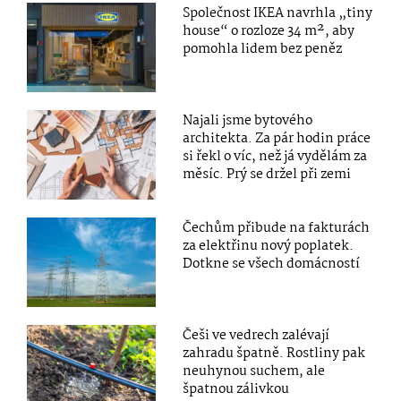
Společnost IKEA navrhla „tiny
house“ o rozloze 34 m², aby
pomohla lidem bez peněz
Najali jsme bytového
architekta. Za pár hodin práce
si řekl o víc, než já vydělám za
měsíc. Prý se držel při zemi
Čechům přibude na fakturách
za elektřinu nový poplatek.
Dotkne se všech domácností
Češi ve vedrech zalévají
zahradu špatně. Rostliny pak
neuhynou suchem, ale
špatnou zálivkou