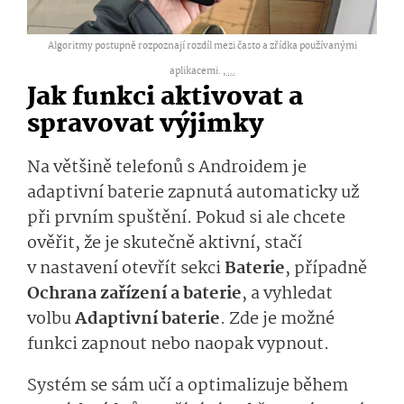
Algoritmy postupně rozpoznají rozdíl mezi často a zřídka používanými
aplikacemi. ,
...
Jak funkci aktivovat a
spravovat výjimky
Na většině telefonů s Androidem je
adaptivní baterie zapnutá automaticky už
při prvním spuštění. Pokud si ale chcete
ověřit, že je skutečně aktivní, stačí
v nastavení otevřít sekci
Baterie
, případně
Ochrana zařízení a baterie
, a vyhledat
volbu
Adaptivní baterie
. Zde je možné
funkci zapnout nebo naopak vypnout.
Systém se sám učí a optimalizuje během