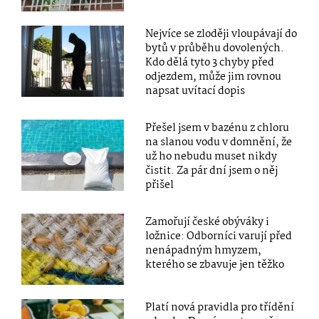
Nejvíce se zloději vloupávají do
bytů v průběhu dovolených.
Kdo dělá tyto 3 chyby před
odjezdem, může jim rovnou
napsat uvítací dopis
Přešel jsem v bazénu z chloru
na slanou vodu v domnění, že
už ho nebudu muset nikdy
čistit. Za pár dní jsem o něj
přišel
Zamořují české obýváky i
ložnice: Odborníci varují před
nenápadným hmyzem,
kterého se zbavuje jen těžko
Platí nová pravidla pro třídění