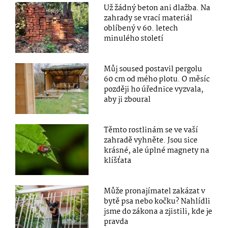
Už žádný beton ani dlažba. Na
zahrady se vrací materiál
oblíbený v 60. letech
minulého století
Můj soused postavil pergolu
60 cm od mého plotu. O měsíc
později ho úřednice vyzvala,
aby ji zboural
Těmto rostlinám se ve vaší
zahradě vyhněte. Jsou sice
krásné, ale úplné magnety na
klíšťata
Může pronajímatel zakázat v
bytě psa nebo kočku? Nahlídli
jsme do zákona a zjistili, kde je
pravda