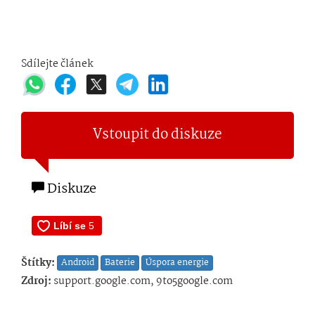
Sdílejte článek
Vstoupit do diskuze
Diskuze
Štítky:
Android
Baterie
Úspora energie
Zdroj:
support.google.com, 9to5google.com