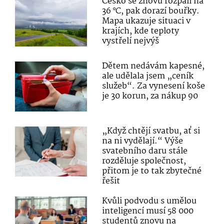
Česko se znovu rozpálí na
36 °C, pak dorazí bouřky.
Mapa ukazuje situaci v
krajích, kde teploty
vystřelí nejvýš
Dětem nedávám kapesné,
ale udělala jsem „ceník
služeb“. Za vynesení koše
je 30 korun, za nákup 90
„Když chtějí svatbu, ať si
na ni vydělají.“ Výše
svatebního daru stále
rozděluje společnost,
přitom je to tak zbytečné
řešit
Kvůli podvodu s umělou
inteligencí musí 58 000
studentů znovu na