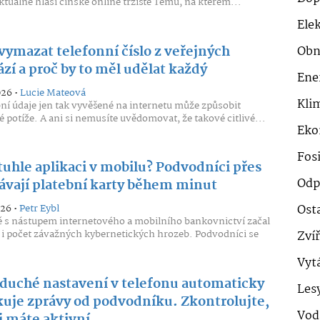
ktuálně hlásí čínské online tržiště Temu, na kterém...
Ele
 vymazat telefonní číslo z veřejných
Obn
zí a proč by to měl udělat každý
Ene
026 •
Lucie Mateová
Klim
ní údaje jen tak vyvěšené na internetu může způsobit
 potíže. A ani si nemusíte uvědomovat, že takové citlivé...
Eko
Fosi
tuhle aplikaci v mobilu? Podvodníci přes
Odp
sávají platební karty během minut
Ost
026 •
Petr Eybl
 s nástupem internetového a mobilního bankovnictví začal
 i počet závažných kybernetických hrozeb. Podvodníci se
Zví
Vyt
duché nastavení v telefonu automaticky
Les
kuje zprávy od podvodníku. Zkontrolujte,
Vod