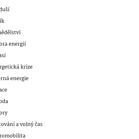
duší
ík
ědělství
ora energií
así
getická krize
erná energie
ace
roda
ory
ování a volný čas
romobilita