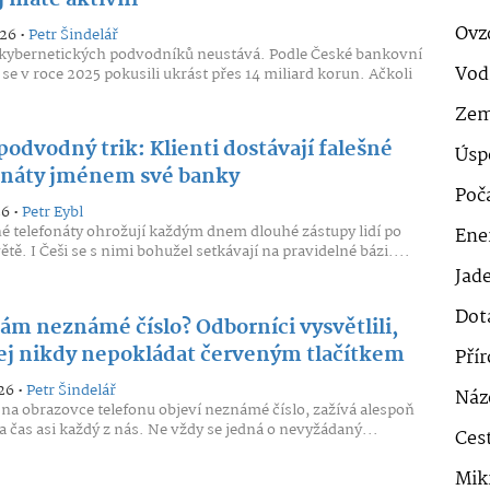
j máte aktivní
Ovz
026 •
Petr Šindelář
 kybernetických podvodníků neustává. Podle České bankovní
Vod
 se v roce 2025 pokusili ukrást přes 14 miliard korun. Ačkoli
Zem
odvodný trik: Klienti dostávají falešné
Úsp
onáty jménem své banky
Poč
26 •
Petr Eybl
 telefonáty ohrožují každým dnem dlouhé zástupy lidí po
Ener
tě. I Češi se s nimi bohužel setkávají na pravidelné bázi....
Jad
Dot
vám neznámé číslo? Odborníci vysvětlili,
jej nikdy nepokládat červeným tlačítkem
Pří
26 •
Petr Šindelář
Náz
e na obrazovce telefonu objeví neznámé číslo, zažívá alespoň
a čas asi každý z nás. Ne vždy se jedná o nevyžádaný...
Cest
Mik