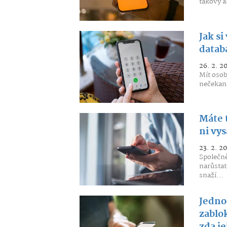
takový a
Jak si
databá
26. 2. 2
Mít osob
nečekané
Máte 
ni vy
23. 2. 2
Společně
narůstat
snaží...
Jedno
zablo