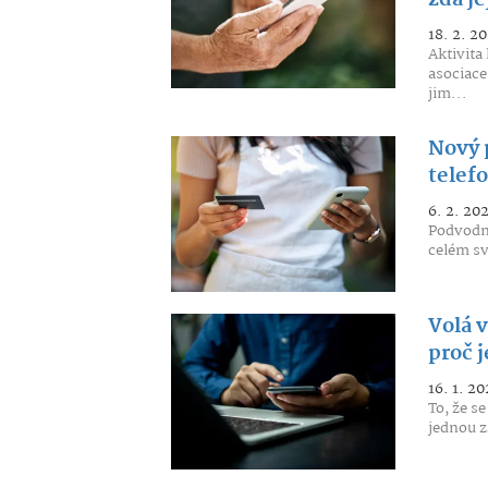
zda je
18. 2. 2
Aktivita
asociace
jim...
Nový p
telef
6. 2. 20
Podvodné
celém svě
Volá 
proč 
16. 1. 20
To, že s
jednou z