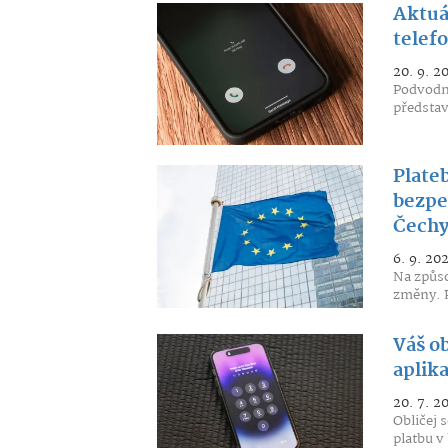
Aktuá
telef
20. 9. 2
Podvodné 
představu
Plate
bezpe
Čechy
6. 9. 20
Na způso
změny. Př
Váš ob
aplika
20. 7. 2
Obličej 
platbu v