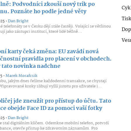
lně: Podvodníci zkouší nový trik po
Cykl
onu. Poznáte ho podle jedné věty
Tis
025 •
Dan Bright
telefonáty se v Česku dějí stále častěji. Volající se většinou
Dop
jí jako zástupci institucí, které lidé běžně...
Ves
bní karty čeká změna: EU zavádí nová
čnostní pravidla pro placení v obchodech.
 tato novinka nadchne
25 •
Marek Morafcsik
bu, jakým dnes řešíme každodenní transakce, se chystají
ipravované kroky slibují vyšší jistotu pro uživatele i...
ličej jde zneužít pro přístup do účtu. Tato
ce obejde Face ID za pomoci vaší fotky
025 •
Dan Bright
se stal digitálním klíčem. Odemkne mobilní telefon, potvrdí
 bance, otevře přístup ke zdravotním záznamům. Pro