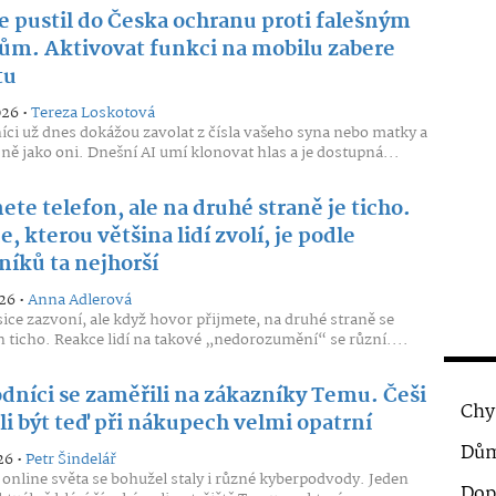
e pustil do Česka ochranu proti falešným
ům. Aktivovat funkci na mobilu zabere
tu
026 •
Tereza Loskotová
ci už dnes dokážou zavolat z čísla vašeho syna nebo matky a
sně jako oni. Dnešní AI umí klonovat hlas a je dostupná...
te telefon, ale na druhé straně je ticho.
, kterou většina lidí zvolí, je podle
níků ta nejhorší
26 •
Anna Adlerová
sice zazvoní, ale když hovor přijmete, na druhé straně se
n ticho. Reakce lidí na takové „nedorozumění“ se různí....
dníci se zaměřili na zákazníky Temu. Češi
Chy
li být teď při nákupech velmi opatrní
Dům
26 •
Petr Šindelář
 online světa se bohužel staly i různé kyberpodvody. Jeden
Dop