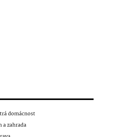
trá domácnost
 a zahrada
rava