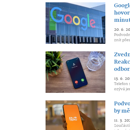
Googl
hovor
minu
20. 6. 2
Podvodní
znít pře
Zvedne
Reakce
odbor
13. 6. 20
Telefon 
ozývá je
Podvo
by mě
11. 3. 20
Součástí