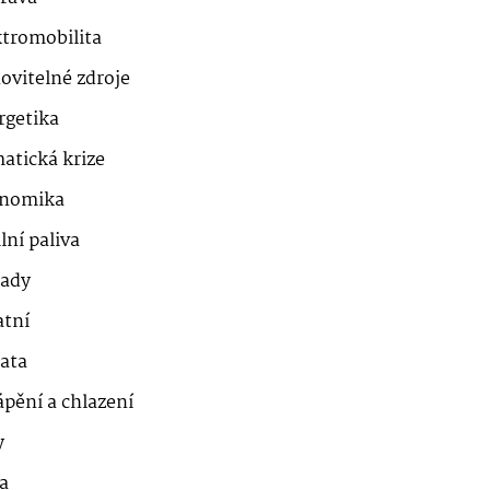
ktromobilita
ovitelné zdroje
rgetika
atická krize
nomika
lní paliva
ady
atní
řata
ápění a chlazení
y
a