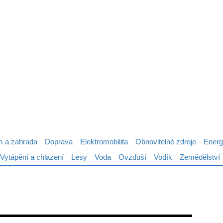
 a zahrada
Doprava
Elektromobilita
Obnovitelné zdroje
Energ
Vytápění a chlazení
Lesy
Voda
Ovzduší
Vodík
Zemědělství