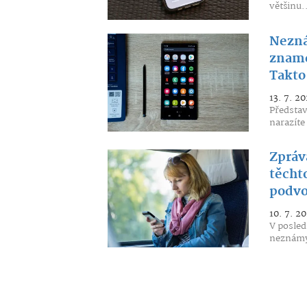
většinu.
Nezná
zname
Takto 
13. 7. 20
Představ
narazíte
Zpráv
těcht
podv
10. 7. 20
V posled
neznámýc