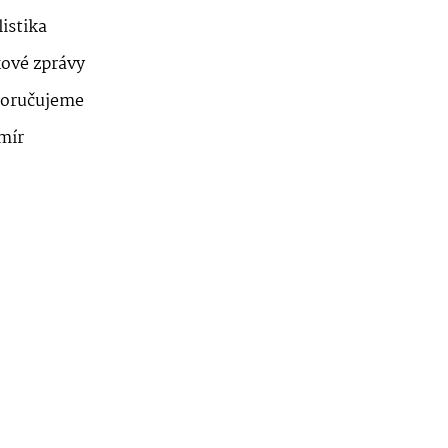
istika
kové zprávy
oručujeme
mír