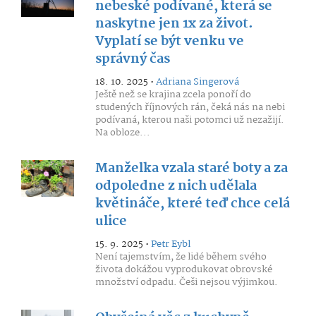
nebeské podívané, která se
naskytne jen 1x za život.
Vyplatí se být venku ve
správný čas
18. 10. 2025 •
Adriana Singerová
Ještě než se krajina zcela ponoří do
studených říjnových rán, čeká nás na nebi
podívaná, kterou naši potomci už nezažijí.
Na obloze...
Manželka vzala staré boty a za
odpoledne z nich udělala
květináče, které teď chce celá
ulice
15. 9. 2025 •
Petr Eybl
Není tajemstvím, že lidé během svého
života dokážou vyprodukovat obrovské
množství odpadu. Češi nejsou výjimkou.