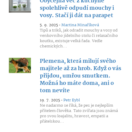
Obyčejná věc z kuchyně
spolehlivě odpudí mouchy i
vosy. Stačí ji dát na parapet
5. 9. 2025 •
Martina Minaříková
Tipů a triků, jak odradit mouchy a vosy od
venkovního jídelního stolu či relaxačního
koutku, existuje velká řada. Vedle
chemických...
Plemena, která milují svého
majitele až za hrob. Když o vás
přijdou, umřou smutkem.
Možná ho máte doma, ani o
tom nevíte
19. 7. 2025 •
Petr Eybl
Ne nadarmo se říká, že pes je nejlepším
přítelem člověka. Tato zvířata jsou známá
pro svou loajalitu, hravost, empatii a
přátelskou...