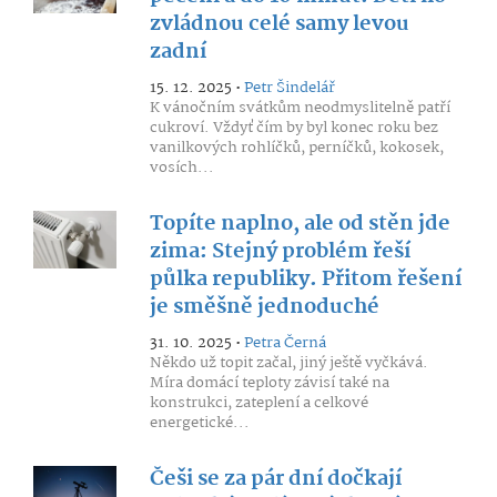
zvládnou celé samy levou
zadní
15. 12. 2025 •
Petr Šindelář
K vánočním svátkům neodmyslitelně patří
cukroví. Vždyť čím by byl konec roku bez
vanilkových rohlíčků, perníčků, kokosek,
vosích...
Topíte naplno, ale od stěn jde
zima: Stejný problém řeší
půlka republiky. Přitom řešení
je směšně jednoduché
31. 10. 2025 •
Petra Černá
Někdo už topit začal, jiný ještě vyčkává.
Míra domácí teploty závisí také na
konstrukci, zateplení a celkové
energetické...
Češi se za pár dní dočkají