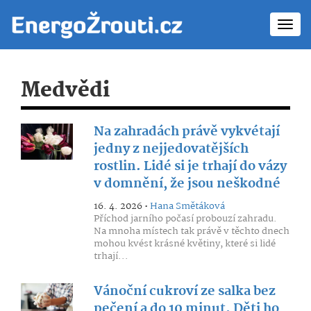
Toggl
navig
Medvědi
Na zahradách právě vykvétají
jedny z nejjedovatějších
rostlin. Lidé si je trhají do vázy
v domnění, že jsou neškodné
16. 4. 2026 •
Hana Smětáková
Příchod jarního počasí probouzí zahradu.
Na mnoha místech tak právě v těchto dnech
mohou kvést krásné květiny, které si lidé
trhají...
Vánoční cukroví ze salka bez
pečení a do 10 minut. Děti ho