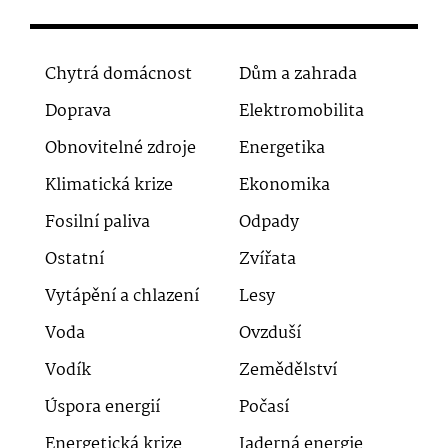
Chytrá domácnost
Dům a zahrada
Doprava
Elektromobilita
Obnovitelné zdroje
Energetika
Klimatická krize
Ekonomika
Fosilní paliva
Odpady
Ostatní
Zvířata
Vytápění a chlazení
Lesy
Voda
Ovzduší
Vodík
Zemědělství
Úspora energií
Počasí
Energetická krize
Jaderná energie