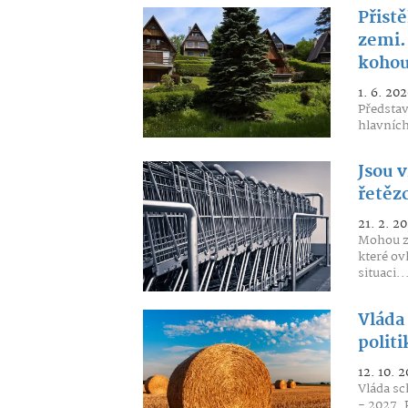
Přist
zemi. 
kohou
1. 6. 202
Představ
hlavních
Jsou 
řetěz
21. 2. 20
Mohou za
které ov
situaci..
Vláda
politi
12. 10. 
Vláda sc
- 2027. 