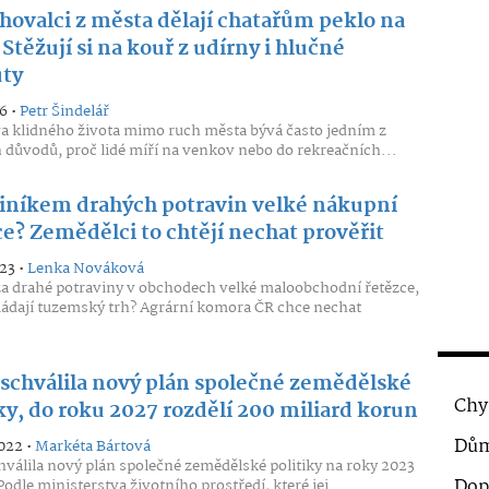
ěhovalci z města dělají chatařům peklo na
Stěžují si na kouř z udírny i hlučné
ty
6 •
Petr Šindelář
a klidného života mimo ruch města bývá často jedním z
 důvodů, proč lidé míří na venkov nebo do rekreačních...
viníkem drahých potravin velké nákupní
ce? Zemědělci to chtějí nechat prověřit
23 •
Lenka Nováková
 drahé potraviny v obchodech velké maloobchodní řetězce,
ládají tuzemský trh? Agrární komora ČR chce nechat
.
 schválila nový plán společné zemědělské
Chy
ky, do roku 2027 rozdělí 200 miliard korun
Dům
2022 •
Markéta Bártová
hválila nový plán společné zemědělské politiky na roky 2023
Dop
Podle ministerstva životního prostředí, které jej...