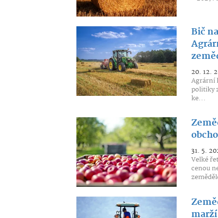
Bič n
Agrár
zeměd
20. 12. 
Agrární 
politiky
ke...
Zeměd
obchod
31. 5. 20
Velké ře
cenou ne
zeměděl
Zeměd
marží