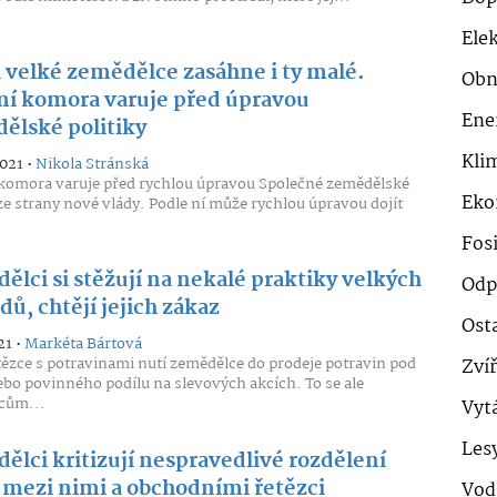
Ele
a velké zemědělce zasáhne i ty malé.
Obn
ní komora varuje před úpravou
Ene
ělské politiky
Klim
2021 •
Nikola Stránská
komora varuje před rychlou úpravou Společné zemědělské
Eko
 ze strany nové vlády. Podle ní může rychlou úpravou dojít
Fosi
ělci si stěžují na nekalé praktiky velkých
Odp
ů, chtějí jejich zákaz
Ost
21 •
Markéta Bártová
tězce s potravinami nutí zemědělce do prodeje potravin pod
Zví
bo povinného podílu na slevových akcích. To se ale
cům...
Vyt
Les
ělci kritizují nespravedlivé rozdělení
 mezi nimi a obchodními řetězci
Vod