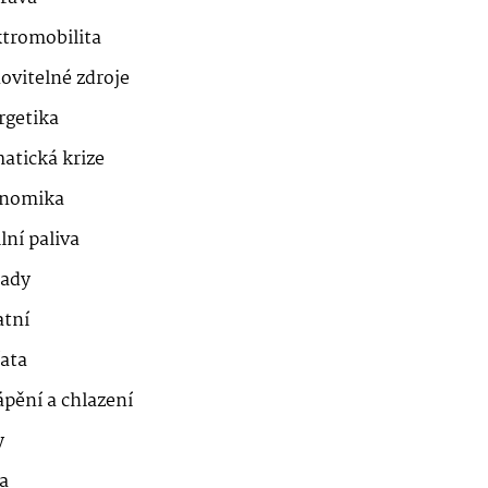
ktromobilita
ovitelné zdroje
rgetika
atická krize
nomika
lní paliva
ady
atní
řata
ápění a chlazení
y
a