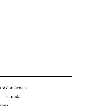
trá domácnost
 a zahrada
rava