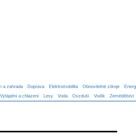
 a zahrada
Doprava
Elektromobilita
Obnovitelné zdroje
Energ
Vytápění a chlazení
Lesy
Voda
Ovzduší
Vodík
Zemědělství