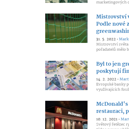
marketingových oz
Mistrovství 
Podle nové z
greenwashi
31. 5. 2022 •
Marké
Mistrovství světa 
pořadatelů mělo bý
Byl to jen 
poskytují fi
14. 2. 2022 •
Mart
Evropské banky po
využívajících fosi
McDonald's o
restauraci, 
10. 12. 2021 •
Mart
Světový řetězec r