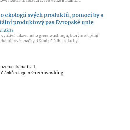
vě neutrální restauraci ve Velké Británii....
 o ekologii svých produktů, pomoci by s
tální produktový pas Evropské unie
n Bárta
ů využívá takzvaného greenwashingu, kterým zlepšují
uktů i své značky. Už od příštího roku by...
razena strana
1
z
1
 článků s tagem
Greenwashing