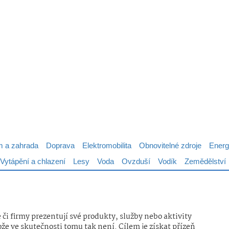
 a zahrada
Doprava
Elektromobilita
Obnovitelné zdroje
Energ
Vytápění a chlazení
Lesy
Voda
Ovzduší
Vodík
Zemědělství
či firmy prezentují své produkty, služby nebo aktivity
ože ve skutečnosti tomu tak není. Cílem je získat přízeň