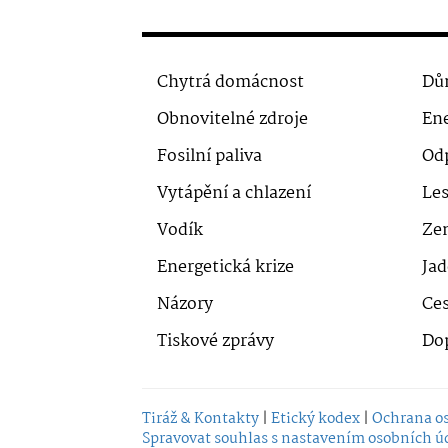
Chytrá domácnost
Dů
Obnovitelné zdroje
Ene
Fosilní paliva
Od
Vytápění a chlazení
Le
Vodík
Ze
Energetická krize
Jad
Názory
Ces
Tiskové zprávy
Do
Tiráž & Kontakty
|
Etický kodex
|
Ochrana o
Spravovat souhlas s nastavením osobních ú