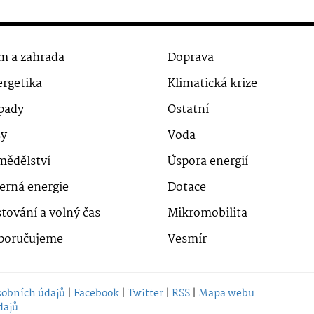
m a zahrada
Doprava
rgetika
Klimatická krize
pady
Ostatní
sy
Voda
mědělství
Úspora energií
erná energie
Dotace
tování a volný čas
Mikromobilita
poručujeme
Vesmír
sobních údajů
|
Facebook
|
Twitter
|
RSS
|
Mapa webu
dajů