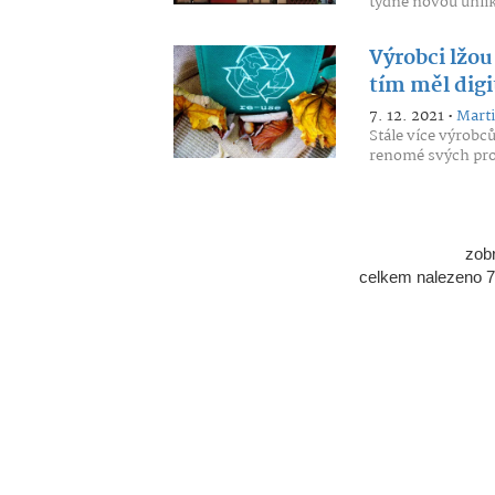
týdne novou uhlíko
Výrobci lžou
tím měl digi
7. 12. 2021 •
Marti
Stále více výrobc
renomé svých prod
zob
celkem nalezeno 7