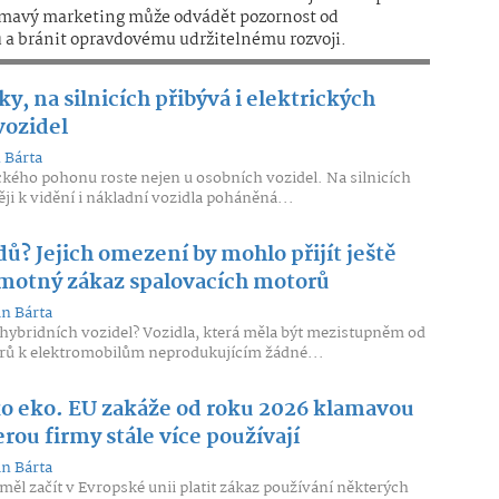
lamavý marketing může odvádět pozornost od
a bránit opravdovému udržitelnému rozvoji.
y, na silnicích přibývá i elektrických
vozidel
 Bárta
ického pohonu roste nejen u osobních vozidel. Na silnicích
těji k vidění i nákladní vozidla poháněná...
ů? Jejich omezení by mohlo přijít ještě
amotný zákaz spalovacích motorů
n Bárta
 hybridních vozidel? Vozidla, která měla být mezistupněm od
rů k elektromobilům neprodukujícím žádné...
ko eko. EU zakáže od roku 2026 klamavou
rou firmy stále více používají
n Bárta
měl začít v Evropské unii platit zákaz používání některých