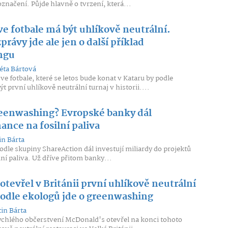
načení. Půjde hlavně o tvrzení, která...
ve fotbale má být uhlíkově neutrální.
právy jde ale jen o další příklad
ngu
ta Bártová
ve fotbale, které se letos bude konat v Kataru by podle
t první uhlíkově neutrální turnaj v historii....
greenwashing? Evropské banky dál
nance na fosilní paliva
in Bárta
dle skupiny ShareAction dál investují miliardy do projektů
lní paliva. Už dříve přitom banky...
tevřel v Británii první uhlíkově neutrální
podle ekologů jde o greenwashing
in Bárta
ychlého občerstvení McDonald's otevřel na konci tohoto