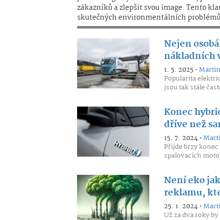
zákazníků a zlepšit svou image. Tento k
skutečných environmentálních problémů 
Nejen osobák
nákladních 
1. 5. 2025 •
Martin
Popularita elektr
jsou tak stále čas
Konec hybrid
dříve než s
15. 7. 2024 •
Marti
Přijde brzy konec
spalovacích moto
Není eko ja
reklamu, kte
25. 1. 2024 •
Marti
Už za dva roky by 