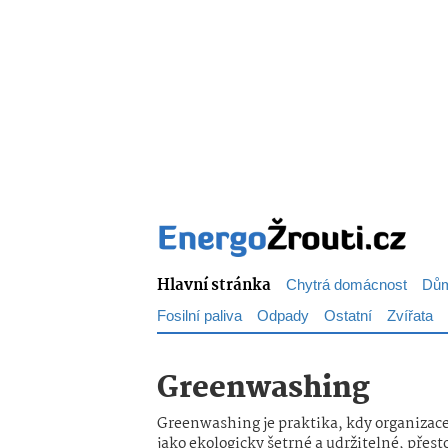
Hlavní stránka
Chytrá domácnost
Dům
Fosilní paliva
Odpady
Ostatní
Zvířata
Greenwashing
Greenwashing je praktika, kdy organizace 
jako ekologicky šetrné a udržitelné, přest