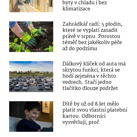
byty v chladu i bez
klimatizace
Zahrádkář radí: 5 plodin,
které se vyplatí zasadit
právě v srpnu. Porostou
téměř bez jakékoliv péče
až do podzimu
Dálkový klíček od auta má
skrytou funkci, která se
hodí zejména v těchto
vedrech. Stačí jedno
tlačítko dlouze podržet
Dítě by už od 8 let mělo
platit svou vlastní platební
kartou. Odborníci
vysvětlují, proč