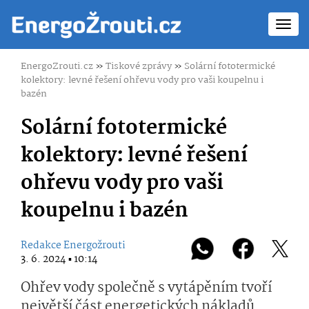
Toggl
navig
EnergoZrouti.cz
»
Tiskové zprávy
»
Solární fototermické
kolektory: levné řešení ohřevu vody pro vaši koupelnu i
bazén
Solární fototermické
kolektory: levné řešení
ohřevu vody pro vaši
koupelnu i bazén
Redakce Energožrouti
3. 6. 2024 ▪ 10:14
Ohřev vody společně s vytápěním tvoří
největší část energetických nákladů