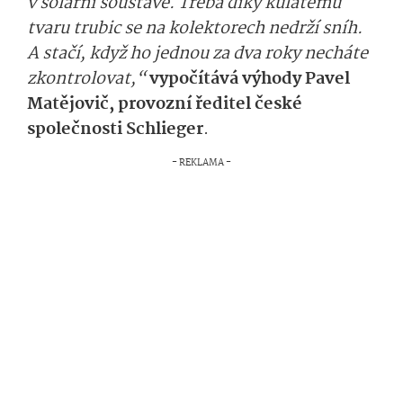
v solární soustavě. Třeba díky kulatému
tvaru trubic se na kolektorech nedrží sníh.
A stačí, když ho jednou za dva roky necháte
zkontrolovat,“
vypočítává výhody Pavel
Matějovič, provozní ředitel české
společnosti Schlieger
.