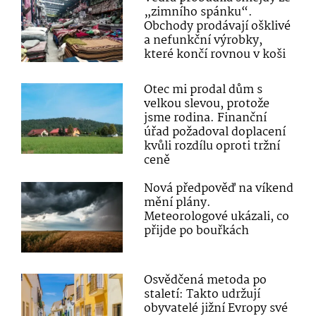
„zimního spánku“.
Obchody prodávají ošklivé
a nefunkční výrobky,
které končí rovnou v koši
Otec mi prodal dům s
velkou slevou, protože
jsme rodina. Finanční
úřad požadoval doplacení
kvůli rozdílu oproti tržní
ceně
Nová předpověď na víkend
mění plány.
Meteorologové ukázali, co
přijde po bouřkách
Osvědčená metoda po
staletí: Takto udržují
obyvatelé jižní Evropy své