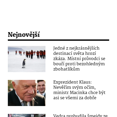
Nejnovější
Jedné z nejkrásnějších
destinací světa hrozí
zkáza. Místní průvodci se
bouří proti bezohledným
zbohatlíkům
Exprezident Klaus:
Nevěřím svým očím,
ministr Macinka chce být
asi se všemi za dobře
Vedra probudila šmejdy ze