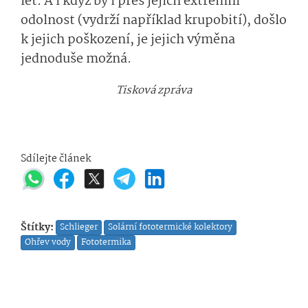
let. A i když by i přes jejich extrémní
odolnost (vydrží například krupobití), došlo
k jejich poškození, je jejich výměna
jednoduše možná.
Tisková zpráva
Sdílejte článek
Štítky:
Schlieger
Solární fototermické kolektory
Ohřev vody
Fototermika