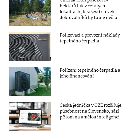
Čmelák letos posekal 19
hektarů luk v cenných
lokalitách, bez šesti stovek
dobrovolníků by to ale nešlo
Pořizovací a provozní náklady
tepelného čerpadla
Pořízení tepelného čerpadla a
jeho financování
Česká jednička v OZE rozšiřuje
působnost na Slovensko, sází
přitom na umělou inteligenci