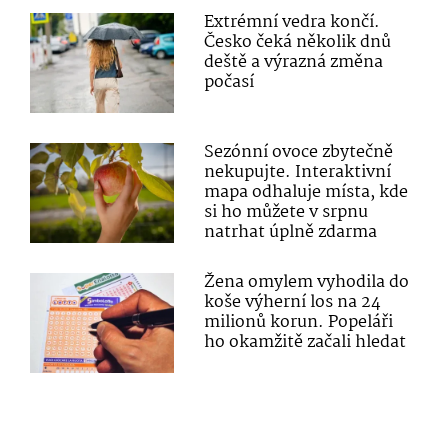
Extrémní vedra končí.
Česko čeká několik dnů
deště a výrazná změna
počasí
Sezónní ovoce zbytečně
nekupujte. Interaktivní
mapa odhaluje místa, kde
si ho můžete v srpnu
natrhat úplně zdarma
Žena omylem vyhodila do
koše výherní los na 24
milionů korun. Popeláři
ho okamžitě začali hledat