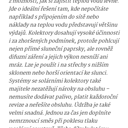
z možností, jak si zajistit teplou vodu levně.
Jde o ideální řešení tam, kde nepočítáte
například s připojením do sítě nebo
náklady na teplou vodu představují většinu
výdajů. Kolektory dosahují vysoké účinnosti
i za zhoršených podmínek, protože pohlcují
nejen přímé sluneční paprsky, ale rovněž
difuzní záření a jejich výkon nesníží ani
mráz. Lze je použít i na střechy s nižším
sklonem nebo horší orientací ke slunci.
Systémy se solárními kolektory také
majitele nezatěžují nároky na obsluhu –
nemusíte dodávat palivo, platit každoroční
revize a neřešíte obsluhu. Údržba je také
velmi snadná. Jednou za čas jen doplníte
nemrznoucí směs při poklesu tlaku