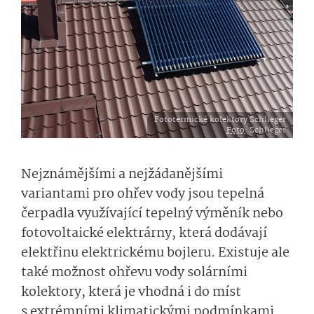
Fototermické kolektory Schlieger
Foto
: Schlieger
Nejznámějšími a nejžádanějšími
variantami pro ohřev vody jsou tepelná
čerpadla využívající tepelný výměník nebo
fotovoltaické elektrárny, která dodávají
elektřinu elektrickému bojleru. Existuje ale
také možnost ohřevu vody solárními
kolektory, která je vhodná i do míst
s extrémními klimatickými podmínkami.